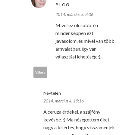
BLOG
2014. március 5. 8:06
Mivel ez olcsóbb, én
mindenképpen ezt
javasolom, és mivel van több
árnyalatban, így van
választási lehetőség :).
Válasz
Névtelen
2014. március 4. 19:16
A ceruza érdekel, a szájfény
kevésbé. :) Ma nézegettem őket,
nagy a kísértés, hogy visszamenjek