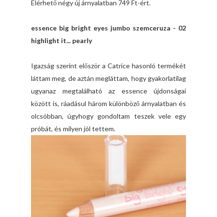
Elérhető négy új árnyalatban 749 Ft-ért.
essence big bright eyes jumbo szemceruza - 02
highlight it... pearly
Igazság szerint először a Catrice hasonló termékét
láttam meg, de aztán megláttam, hogy gyakorlatilag
ugyanaz megtalálható az essence újdonságai
között is, ráadásul három különböző árnyalatban és
olcsóbban, úgyhogy gondoltam teszek vele egy
próbát, és milyen jól tettem.