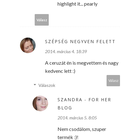
highlight it... pearly
Válasz
SZÉPSÉG NEGYVEN FELETT
2014. március 4. 18:39
A ceruzát én is megvettem és nagy
kedvenc lett :)
Válasz
Válaszok
SZANDRA - FOR HER
BLOG
2014. március 5. 8:05
Nem csodálom, szuper
termék :)!