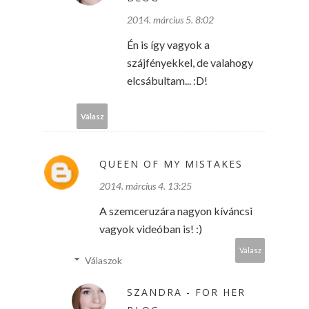
2014. március 5. 8:02
Én is így vagyok a
szájfényekkel, de valahogy
elcsábultam... :D!
Válasz
QUEEN OF MY MISTAKES
2014. március 4. 13:25
A szemceruzára nagyon kíváncsi
vagyok videóban is! :)
Válasz
Válaszok
SZANDRA - FOR HER