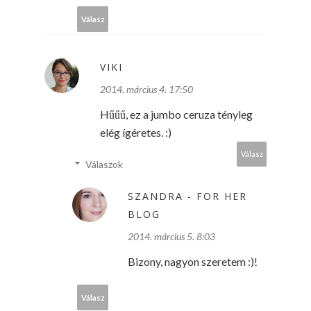
Válasz
VIKI
2014. március 4. 17:50
Hűűű, ez a jumbo ceruza tényleg
elég ígéretes. :)
Válasz
Válaszok
SZANDRA - FOR HER
BLOG
2014. március 5. 8:03
Bizony, nagyon szeretem :)!
Válasz