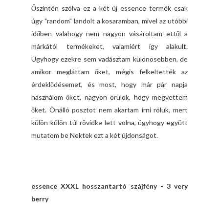
Őszintén szólva ez a két új essence termék csak
úgy "random" landolt a kosaramban, mivel az utóbbi
időben valahogy nem nagyon vásároltam ettől a
márkától termékeket, valamiért így alakult.
Úgyhogy ezekre sem vadásztam különösebben, de
amikor megláttam őket, mégis felkeltették az
érdeklődésemet, és most, hogy már pár napja
használom őket, nagyon örülök, hogy megvettem
őket. Önálló posztot nem akartam írni róluk, mert
külön-külön túl rövidke lett volna, úgyhogy együtt
mutatom be Nektek ezt a két újdonságot.
essence XXXL hosszantartó szájfény - 3 very
berry