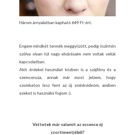
Három árnyalatban kapható 649 Ft-ért.
Engem mindkét termék meggyőzött, pedig őszintén
szólva olyan túl nagy elvárásaim nem voltak velük
kapcsolatban.
Akit érdekel használat közben is a szájfény és a
szemceruza, annak már most jelzem, hogy
szombaton lesz fent az új sminkvideóm, amiben
ezeket is használni fogom :).
Vettetek már valamit az essence új
szortimentjéből?