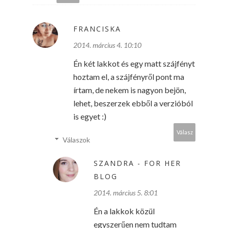
FRANCISKA
2014. március 4. 10:10
Én két lakkot és egy matt szájfényt
hoztam el, a szájfényről pont ma
írtam, de nekem is nagyon bejön,
lehet, beszerzek ebből a verzióból
is egyet :)
Válasz
Válaszok
SZANDRA - FOR HER
BLOG
2014. március 5. 8:01
Én a lakkok közül
egyszerűen nem tudtam