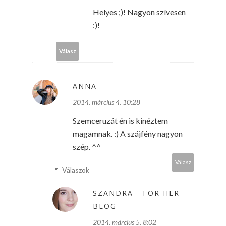
Helyes ;)! Nagyon szívesen
:)!
Válasz
ANNA
2014. március 4. 10:28
Szemceruzát én is kinéztem
magamnak. :) A szájfény nagyon
szép. ^^
Válasz
Válaszok
SZANDRA - FOR HER
BLOG
2014. március 5. 8:02