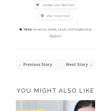
SHARE ON TWITTER
PIN THIS POST
essence
,
smink
,
teszt
,
xxxl longlasting
TAGS:
lipgloss
← Previous Story
Next Story →
YOU MIGHT ALSO LIKE