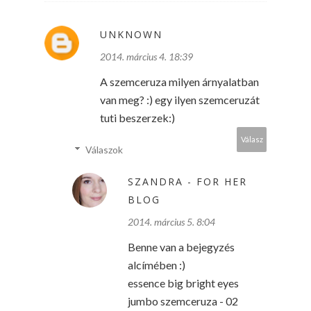
UNKNOWN
2014. március 4. 18:39
A szemceruza milyen árnyalatban
van meg? :) egy ilyen szemceruzát
tuti beszerzek:)
Válasz
Válaszok
SZANDRA - FOR HER
BLOG
2014. március 5. 8:04
Benne van a bejegyzés
alcímében :)
essence big bright eyes
jumbo szemceruza - 02