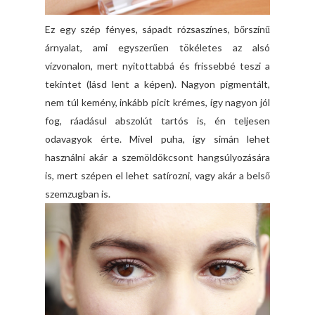
Ez egy szép fényes, sápadt rózsaszínes, bőrszínű
árnyalat, ami egyszerűen tökéletes az alsó
vízvonalon, mert nyitottabbá és frissebbé teszi a
tekintet (lásd lent a képen). Nagyon pigmentált,
nem túl kemény, inkább picit krémes, így nagyon jól
fog, ráadásul abszolút tartós is, én teljesen
odavagyok érte. Mivel puha, így simán lehet
használni akár a szemöldökcsont hangsúlyozására
is, mert szépen el lehet satírozni, vagy akár a belső
szemzugban is.