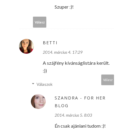
Szuper :)!
Válasz
BETTI
2014. március 4. 17:29
A szájfény kívánságlistára került.
:))
Válasz
Válaszok
SZANDRA - FOR HER
BLOG
2014. március 5. 8:03
Én csak ajánlani tudom :)!