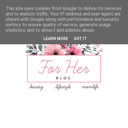
This site uses cookies from Google to deliver its services
and to analyze traffic. Your IP address and user-agent are
shared with Google along with performance and security
metrics to ensure quality of service, generate usage
statistics, and to detect and address abuse.
LEARN MORE
GOT IT