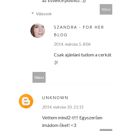
az Essence pulthoz. :))
Válasz
Válaszok
SZANDRA - FOR HER
BLOG
2014. március 5. 8:06
Csak ajánlani tudom a cerkát
:)!
Válasz
UNKNOWN
2014. március 10. 21:15
Vettem mind2-t!!! Egyszerűen
imádom őket! <3