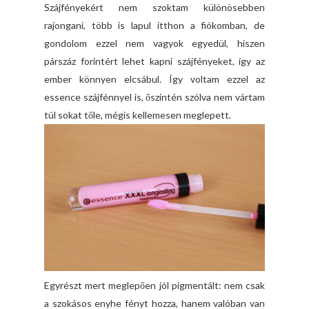
Szájfényekért nem szoktam különösebben
rajongani, több is lapul itthon a fiókomban, de
gondolom ezzel nem vagyok egyedül, hiszen
párszáz forintért lehet kapni szájfényeket, így az
ember könnyen elcsábul. Így voltam ezzel az
essence szájfénnyel is, őszintén szólva nem vártam
túl sokat tőle, mégis kellemesen meglepett.
Egyrészt mert meglepően jól pigmentált: nem csak
a szokásos enyhe fényt hozza, hanem valóban van