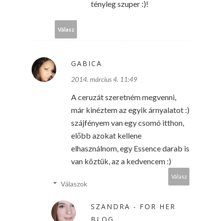
tényleg szuper :)!
Válasz
GABICA
2014. március 4. 11:49
A ceruzát szeretném megvenni,
már kinéztem az egyik árnyalatot :)
szájfényem van egy csomó itthon,
előbb azokat kellene
elhasználnom, egy Essence darab is
van köztük, az a kedvencem :)
Válasz
Válaszok
SZANDRA - FOR HER
BLOG