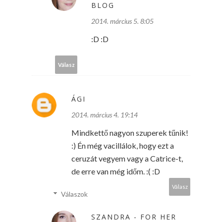
BLOG
2014. március 5. 8:05
:D :D
Válasz
ÁGI
2014. március 4. 19:14
Mindkettő nagyon szuperek tűnik!
:) Én még vacillálok, hogy ezt a
ceruzát vegyem vagy a Catrice-t,
de erre van még időm. :( :D
Válasz
Válaszok
SZANDRA - FOR HER