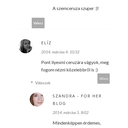
A szemceruza szuper :)!
Válasz
ELÍZ
2014. március 4. 10:32
Pont ilyesmi ceruzára vágyok, meg
fogom nézni közelebbről is :)
Válasz
Válaszok
SZANDRA - FOR HER
BLOG
2014. március 5. 8:02
Mindenképpen érdemes,