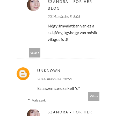
SZANDRA - FOR HER
BLOG
2014. március 5. 8:05
Négy árnyalatban van ez a
szájfény, úgyhogy van másik
világos is :)!
Válasz
UNKNOWN
2014. március 4. 18:59
Ez a szemceruza kell *o*
Válasz
Válaszok
SZANDRA - FOR HER