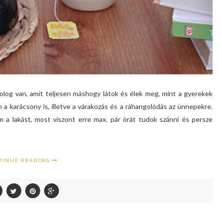
olog van, amit teljesen máshogy látok és élek meg, mint a gyerekek
a karácsony is, illetve a várakozás és a ráhangolódás az ünnepekre.
m a lakást, most viszont erre max. pár órát tudok szánni és persze
TINUE READING