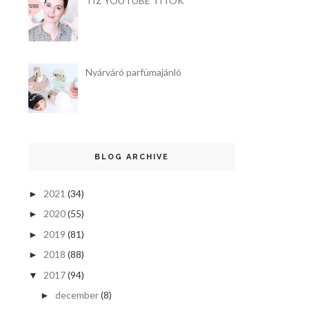
TÍZ YOUTUBE TITOK
Nyárváró parfümajánló
BLOG ARCHIVE
2021
(34)
►
2020
(55)
►
2019
(81)
►
2018
(88)
►
2017
(94)
▼
december
(8)
►