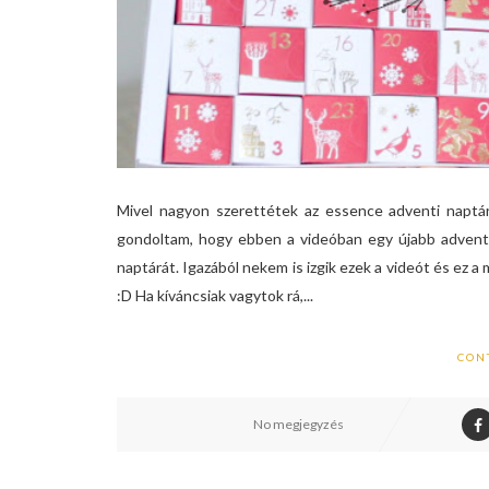
Mivel nagyon szerettétek az essence adventi naptár
gondoltam, hogy ebben a videóban egy újabb adventi
naptárát. Igazából nekem is izgik ezek a videót és ez a
:D Ha kíváncsiak vagytok rá,...
CON
No megjegyzés