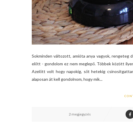
Sokminden változott, amióta anya vagyok, rengeteg d
előtt - gondolom ez nem meglepő. Többek között ilyen 
Azelőtt volt hogy napokig, sőt hetekig csinosítgatta
alaposan át kell gondolnom, hogy mik...
CON
2 megjegyzés