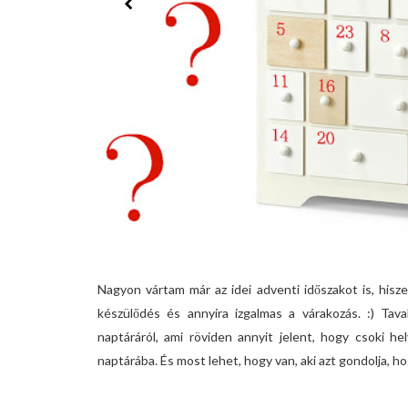
Nagyon vártam már az idei adventi időszakot is, his
készülődés és annyira izgalmas a várakozás. :) Tav
naptáráról, ami röviden annyit jelent, hogy csoki h
naptárába. És most lehet, hogy van, aki azt gondolja, ho