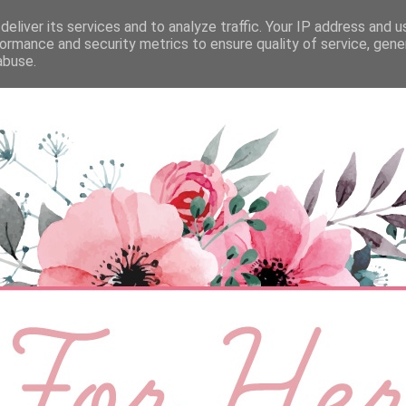
eliver its services and to analyze traffic. Your IP address and 
ÉLETMÓD
BABA
SZEMÉLYES
VIDEÓ
ormance and security metrics to ensure quality of service, gen
abuse.