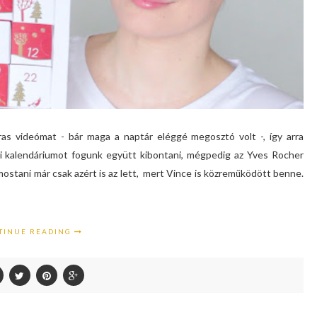
as videómat - bár maga a naptár eléggé megosztó volt -, így arra
 kalendáriumot fogunk együtt kibontani, mégpedig az Yves Rocher
 mostani már csak azért is az lett, mert Vince is közreműködött benne.
TINUE READING