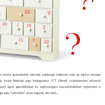
zen mióta gyerekeink vannak, valahogy teljesen más az egész ünnepi
aly írtam Nektek egy bejegyzést ITT Lilinek csokimentes adventi
elyett apró ajándékokat és egészséges nassolnivalókat rejtettem a
gy egy "szívtelen" anya vagyok, aki nem...