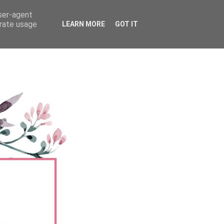
user-agent
erate usage
LEARN MORE
GOT IT