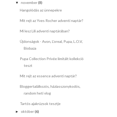
november
(8)
▼
Hangolódás az ünnepekre
Mit rejt az Yves Rocher adventi naptár?
Mi lesz Lili adventi naptárában?
Újdonságok - Avon, L'oreal, Pupa, L.O.V,
Biobaza
Pupa Collection Privée limitált kollekció
teszt
Mit rejt az essence adventi naptár?
Bloggertalálkozós, háziasszonykodós,
random heti vlog
Tartós ajakrúzsok tesztje
október
(6)
►