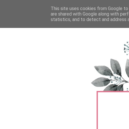
FŐOLDAL
This site uses cookies from Google to d
TERMÉKTESZTEK
BŐRÁPOLÁS
are shared with Google along with perf
statistics, and to detect and address 