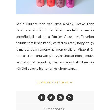
Bár a Müllerekben van NYX állvány, illetve több
hazai webáruházból is lehet rendelni a márka
termékeiből, sajnos a Butter Gloss szájfényeket
nálunk nem lehet kapni, és tartok attól, hogy ez így
is marad, de a remény hal meg utoljára. Viszont én
nem akartam arra várni, hogy hátha pár hónap múlva
felbukkannak nálunk is, mert annyi jót hallottam róla
külföldi beauty blogokon és vlogokban,...
CONTINUE READING
12 megjegyzés