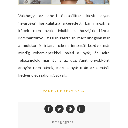
Valahogy az eheti összeállítás kicsit olyan
"nyárvégi" hangulatúra sikeredett, bár maguk a
képek nem azok, inkább a hozzájuk fűzött
kommentárok. Ez talán azért van, mert ahogyan már
a múltkor is írtam, nekem innentől kezdve már
mindig rohamléptekkel halad a nyár, és mire
feleszmélek, már itt is az ősz. Amit egyébként
annyira nem bánok, mert a nyár után az a másik
kedvenc évszakom. Szóval...
CONTINUE READING
8 megjegyzés