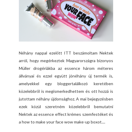
Néhány nappal ezelőtt ITT beszámoltam Nektek
arról, hogy megérkeztek Magyarországra bizonyos
Müller drogériákba az essence három méteres
állványai és ezzel együtt jónéhány új termék is,
amelyekkel egy bloggertalálkozó keretében
közelebbről is megismerkedhettem és ott hozzá is
jutottam néhány újdonsághoz. A mai bejegyzésben
ezek közül szeretném közelebbről bemutatni
Nektek az essence effect krémes szemfestéket és
a how to make your face wow make-up boxot....