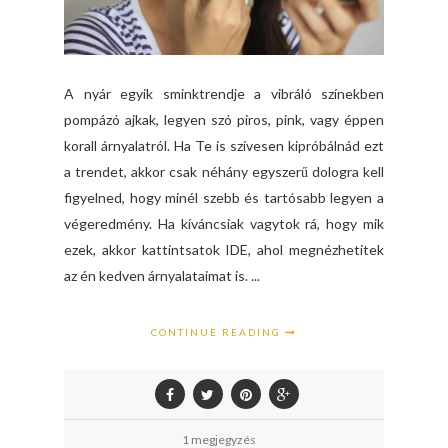
A nyár egyik sminktrendje a vibráló színekben
pompázó ajkak, legyen szó piros, pink, vagy éppen
korall árnyalatról. Ha Te is szívesen kipróbálnád ezt
a trendet, akkor csak néhány egyszerű dologra kell
figyelned, hogy minél szebb és tartósabb legyen a
végeredmény. Ha kíváncsiak vagytok rá, hogy mik
ezek, akkor kattintsatok IDE, ahol megnézhetitek
az én kedven árnyalataimat is. ...
CONTINUE READING
1 megjegyzés