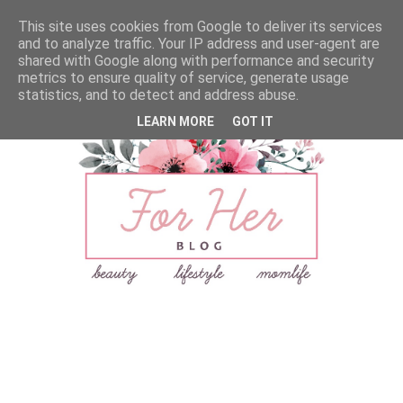
This site uses cookies from Google to deliver its services
and to analyze traffic. Your IP address and user-agent are
shared with Google along with performance and security
metrics to ensure quality of service, generate usage
statistics, and to detect and address abuse.
LEARN MORE
GOT IT