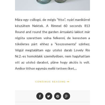
Mára egy csillogó, de mégis "friss", nyári manikűrrel
készültem Nektek. A Rimmel 60 seconds 813
Round and round the garden árnyalatú lakkot már
régóta szerettem volna felkenni, de kerestem a
tökéletes párt ehhez a "koszosmenta" színhez.
Végül megtaláltam egy utolsó darab Lovely Rio
Nr.2.-es homoklakk személyében, nem hagyhattam
ott az utolsó darabot, pláne hogy akciós is volt.
Amikor itthon egymás mellé tettem őket,...
CONTINUE READING