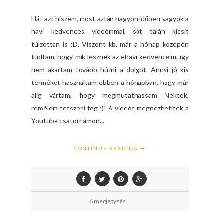
Hát azt hiszem, most aztán nagyon időben vagyok a
havi kedvences videómmal, sőt talán kicsit
túlzottan is :D. Viszont kb. már a hónap közepén
tudtam, hogy mik lesznek az ehavi kedvenceim, így
nem akartam tovább húzni a dolgot. Annyi jó kis
terméket használtam ebben a hónapban, hogy már
alig vártam, hogy megmutathassam Nektek,
remélem tetszeni fog :)! A videót megnézhetitek a
Youtube csatornámon...
CONTINUE READING
6 megjegyzés