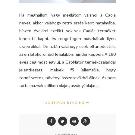
Ha meghallom, vagy meglátom valahol a Caola
nevet, akkor valahogy retró érzés kerít hatalmába,
hiszen évekkel ezelőtt sok-sok Caolás terméket
lehetett kapni, és rengetegen mászkáltak ilyen
szatyrokkal. De aztán valahogy ezek eltünedeztek,
az én látókörömből legalábbis mindenképpen. A 180
éves cég most egy új, a CaoNatur termékcsaláddal
jelentkezett, melyek fő jellemzője, hogy
természetes, növényi összetevőkből állnak, és nem
tartalmaznak szilikon olajat, ásványi olajat,...
CONTINUE READING
6 megjegyzés