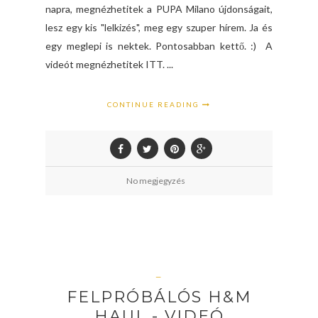
napra, megnézhetitek a PUPA Milano újdonságait,
lesz egy kis "lelkizés", meg egy szuper hírem. Ja és
egy meglepi is nektek. Pontosabban kettő. :) A
videót megnézhetitek ITT. ...
CONTINUE READING
No megjegyzés
—
FELPRÓBÁLÓS H&M
HAUL - VIDEÓ