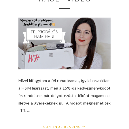
Mivel kifogytam a fél ruhatáramat, így kihasználtam
a H&M leárazást, meg a 15%-os kedvezménykódot
és rendeltem pár dolgot ezúttal főként magamnak,
illetve a gyerekeknek is. A videót megnézhetitek
ITT. ...
CONTINUE READING