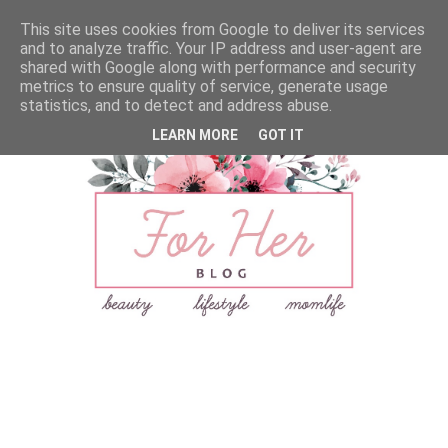
This site uses cookies from Google to deliver its services
and to analyze traffic. Your IP address and user-agent are
shared with Google along with performance and security
metrics to ensure quality of service, generate usage
statistics, and to detect and address abuse.
LEARN MORE
GOT IT