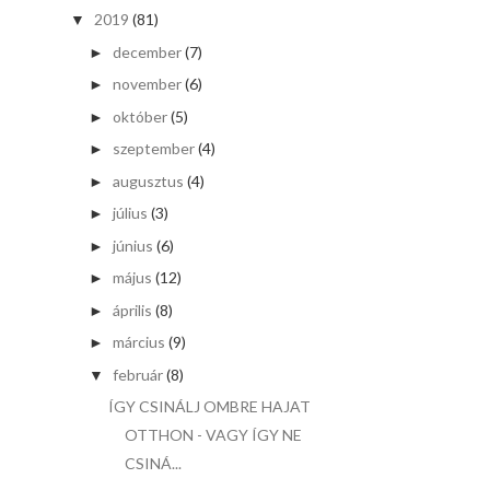
2019
(81)
▼
december
(7)
►
november
(6)
►
október
(5)
►
szeptember
(4)
►
augusztus
(4)
►
július
(3)
►
június
(6)
►
május
(12)
►
április
(8)
►
március
(9)
►
február
(8)
▼
ÍGY CSINÁLJ OMBRE HAJAT
OTTHON - VAGY ÍGY NE
CSINÁ...