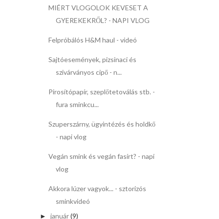
MIÉRT VLOGOLOK KEVESET A
GYEREKEKRŐL? - NAPI VLOG
Felpróbálós H&M haul - videó
Sajtóesemények, pizsinaci és
szivárványos cipő - n...
Pirosítópapír, szeplőtetoválás stb. -
fura sminkcu...
Szuperszárny, ügyintézés és holdkő
- napi vlog
Vegán smink és vegán fasírt? - napi
vlog
Akkora lúzer vagyok... - sztorizós
sminkvideó
január
(9)
►