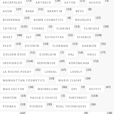
(73)
(24)
(11)
(3)
ARCÁPOLÁS
ARTDECO
ASTOR
AUSSIE
(27)
(11)
(10)
(8)
AVON
BABA
BARRY M
BEYU
(15)
(8)
(37)
BIODERMA
BOMB COSMETICS
BOURJOIS
(121)
(2)
(13)
(18)
CATRICE
CHANEL
CLARINS
CLINIQUE
(48)
(34)
(21)
(104)
DIVAT
ELF
ELFOGYTAK
ESSENCE
(10)
(10)
(15)
(31)
ESSIE
EUCERIN
FLORMAR
GARNIER
(11)
(7)
(16)
(77)
GOLDEN ROSE
GUERLAIN
HAJ
HAUL
(114)
(69)
(72)
INSPIRÁCIÓ
KEDVENCEK
KÖRÖMLAKK
(21)
(67)
(25)
LA ROCHE-POSAY
LOREAL
LOVELY
(10)
(34)
MANHATTAN COSMETICS
MARIE CLAIRE
(34)
(86)
(9)
(47)
MAX FACTOR
MAYBELLINE
OPI
OUTFIT
(14)
(5)
(114)
PARFÜM
PAULA'S CHOICE
PINTEREST
(10)
(30)
(24)
PIXIBAG
PIXIBOX
REAL TECHNIQUES
(62)
(8)
(28)