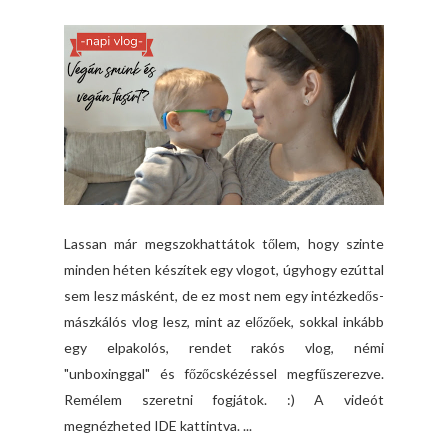
Lassan már megszokhattátok tőlem, hogy szinte
minden héten készítek egy vlogot, úgyhogy ezúttal
sem lesz másként, de ez most nem egy intézkedős-
mászkálós vlog lesz, mint az előzőek, sokkal inkább
egy elpakolós, rendet rakós vlog, némi
"unboxinggal" és főzőcskézéssel megfűszerezve.
Remélem szeretni fogjátok. :) A videót
megnézheted IDE kattintva. ...