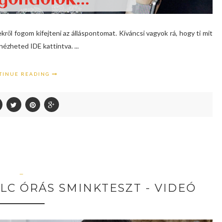
ről fogom kifejteni az álláspontomat. Kíváncsi vagyok rá, hogy ti mit
ézheted IDE kattintva. ...
TINUE READING
—
LC ÓRÁS SMINKTESZT - VIDEÓ