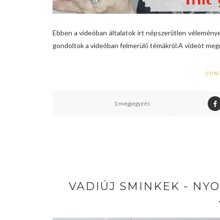
Ebben a videóban általatok írt népszerűtlen vélemények
gondoltok a videóban felmerülő témákról.A videót megn
CON
1 megjegyzés
VADIÚJ SMINKEK - NYO