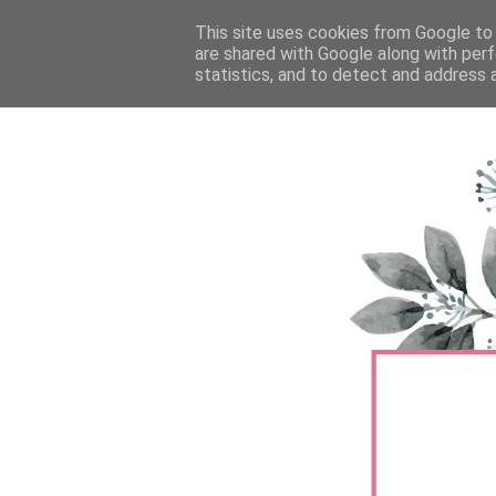
FŐOLDAL
This site uses cookies from Google to d
TERMÉKTESZTEK
BŐRÁPOLÁS
are shared with Google along with perf
statistics, and to detect and address 