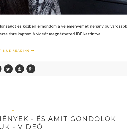
újdonságot és közben elmondom a véleményemet néhány bulvárosabb
ztelésre kaptam.A videót megnézheted IDE kattintva. ...
TINUE READING
—
ÉNYEK - ÉS AMIT GONDOLOK
UK - VIDEÓ