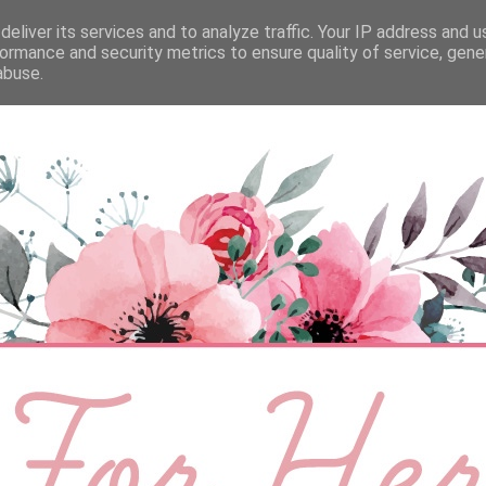
eliver its services and to analyze traffic. Your IP address and 
ÉLETMÓD
BABA
SZEMÉLYES
VIDEÓ
ormance and security metrics to ensure quality of service, gen
abuse.