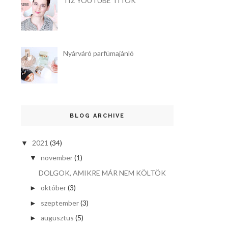
TÍZ YOUTUBE TITOK
Nyárváró parfümajánló
BLOG ARCHIVE
2021
(34)
▼
november
(1)
▼
DOLGOK, AMIKRE MÁR NEM KÖLTÖK
október
(3)
►
szeptember
(3)
►
augusztus
(5)
►