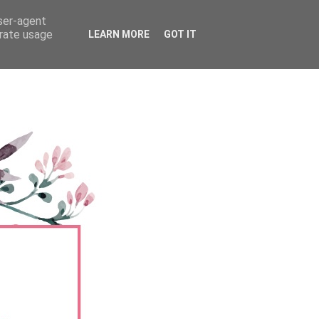
user-agent
erate usage
LEARN MORE
GOT IT