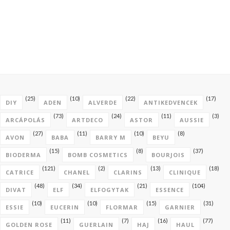
(25)
(10)
(22)
(17)
DIY
ADEN
ALVERDE
ANTIKEDVENCEK
(73)
(24)
(11)
(3)
ARCÁPOLÁS
ARTDECO
ASTOR
AUSSIE
(27)
(11)
(10)
(8)
AVON
BABA
BARRY M
BEYU
(15)
(8)
(37)
BIODERMA
BOMB COSMETICS
BOURJOIS
(121)
(2)
(13)
(18)
CATRICE
CHANEL
CLARINS
CLINIQUE
(48)
(34)
(21)
(104)
DIVAT
ELF
ELFOGYTAK
ESSENCE
(10)
(10)
(15)
(31)
ESSIE
EUCERIN
FLORMAR
GARNIER
(11)
(7)
(16)
(77)
GOLDEN ROSE
GUERLAIN
HAJ
HAUL