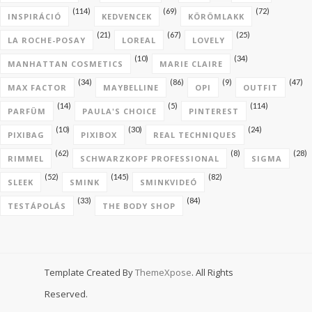
(114)
(69)
(72)
INSPIRÁCIÓ
KEDVENCEK
KÖRÖMLAKK
(21)
(67)
(25)
LA ROCHE-POSAY
LOREAL
LOVELY
(10)
(34)
MANHATTAN COSMETICS
MARIE CLAIRE
(34)
(86)
(9)
(47)
MAX FACTOR
MAYBELLINE
OPI
OUTFIT
(14)
(5)
(114)
PARFÜM
PAULA'S CHOICE
PINTEREST
(10)
(30)
(24)
PIXIBAG
PIXIBOX
REAL TECHNIQUES
(62)
(8)
(28)
RIMMEL
SCHWARZKOPF PROFESSIONAL
SIGMA
(52)
(145)
(82)
SLEEK
SMINK
SMINKVIDEÓ
(33)
(84)
TESTÁPOLÁS
THE BODY SHOP
Template Created By
ThemeXpose
. All Rights
Reserved.