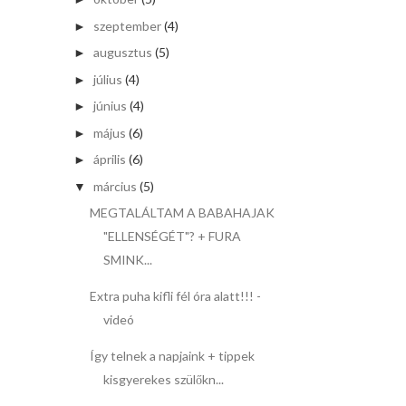
szeptember
(4)
►
augusztus
(5)
►
július
(4)
►
június
(4)
►
május
(6)
►
április
(6)
►
március
(5)
▼
MEGTALÁLTAM A BABAHAJAK
"ELLENSÉGÉT"? + FURA
SMINK...
Extra puha kifli fél óra alatt!!! -
videó
Így telnek a napjaink + tippek
kisgyerekes szülőkn...