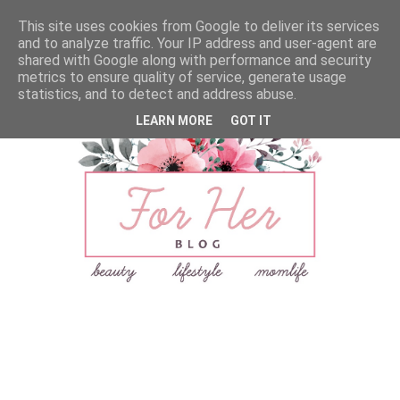
This site uses cookies from Google to deliver its services
and to analyze traffic. Your IP address and user-agent are
shared with Google along with performance and security
metrics to ensure quality of service, generate usage
statistics, and to detect and address abuse.
LEARN MORE
GOT IT