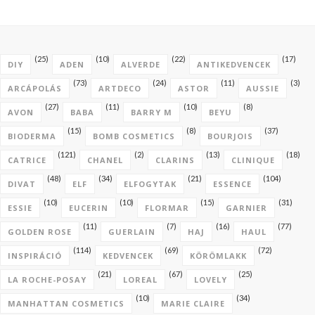
(25)
(10)
(22)
(17)
DIY
ADEN
ALVERDE
ANTIKEDVENCEK
(73)
(24)
(11)
(3)
ARCÁPOLÁS
ARTDECO
ASTOR
AUSSIE
(27)
(11)
(10)
(8)
AVON
BABA
BARRY M
BEYU
(15)
(8)
(37)
BIODERMA
BOMB COSMETICS
BOURJOIS
(121)
(2)
(13)
(18)
CATRICE
CHANEL
CLARINS
CLINIQUE
(48)
(34)
(21)
(104)
DIVAT
ELF
ELFOGYTAK
ESSENCE
(10)
(10)
(15)
(31)
ESSIE
EUCERIN
FLORMAR
GARNIER
(11)
(7)
(16)
(77)
GOLDEN ROSE
GUERLAIN
HAJ
HAUL
(114)
(69)
(72)
INSPIRÁCIÓ
KEDVENCEK
KÖRÖMLAKK
(21)
(67)
(25)
LA ROCHE-POSAY
LOREAL
LOVELY
(10)
(34)
MANHATTAN COSMETICS
MARIE CLAIRE