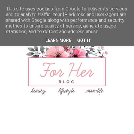
This site uses cookies from Google to deliver its services
and to analyze traffic. Your IP address and user-agent are
shared with Google along with performance and security
metrics to ensure quality of service, generate usage
statistics, and to detect and address abuse.
LEARN MORE
GOT IT