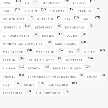
(48)
(34)
(21)
(104)
DIVAT
ELF
ELFOGYTAK
ESSENCE
(10)
(10)
(15)
(31)
ESSIE
EUCERIN
FLORMAR
GARNIER
(11)
(7)
(16)
(77)
GOLDEN ROSE
GUERLAIN
HAJ
HAUL
(114)
(69)
(72)
INSPIRÁCIÓ
KEDVENCEK
KÖRÖMLAKK
(21)
(67)
(25)
LA ROCHE-POSAY
LOREAL
LOVELY
(10)
(34)
MANHATTAN COSMETICS
MARIE CLAIRE
(34)
(86)
(9)
(47)
MAX FACTOR
MAYBELLINE
OPI
OUTFIT
(14)
(5)
(114)
PARFÜM
PAULA'S CHOICE
PINTEREST
(10)
(30)
(24)
PIXIBAG
PIXIBOX
REAL TECHNIQUES
(62)
(8)
(28)
RIMMEL
SCHWARZKOPF PROFESSIONAL
SIGMA
(52)
(145)
(82)
SLEEK
SMINK
SMINKVIDEÓ
(33)
(84)
TESTÁPOLÁS
THE BODY SHOP