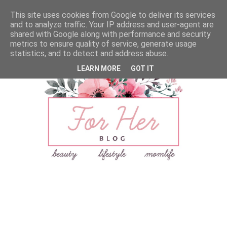
This site uses cookies from Google to deliver its services
and to analyze traffic. Your IP address and user-agent are
shared with Google along with performance and security
metrics to ensure quality of service, generate usage
statistics, and to detect and address abuse.
LEARN MORE
GOT IT