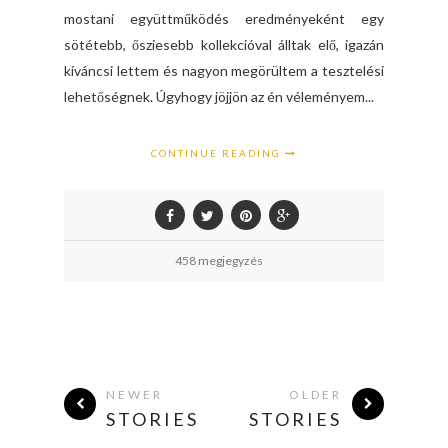
mostani együttműködés eredményeként egy
sötétebb, ősziesebb kollekcióval álltak elő, igazán
kíváncsi lettem és nagyon megörültem a tesztelési
lehetőségnek. Úgyhogy jöjjön az én véleményem...
CONTINUE READING
458 megjegyzés
NEWER
OLDER
STORIES
STORIES