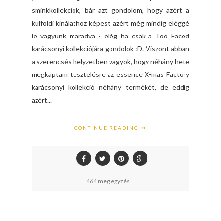
sminkkollekciók, bár azt gondolom, hogy azért a
külföldi kínálathoz képest azért még mindig eléggé
le vagyunk maradva - elég ha csak a Too Faced
karácsonyi kollekciójára gondolok :D. Viszont abban
a szerencsés helyzetben vagyok, hogy néhány hete
megkaptam tesztelésre az essence X-mas Factory
karácsonyi kollekció néhány termékét, de eddig
azért...
CONTINUE READING
464 megjegyzés