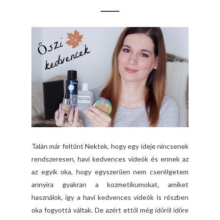
Talán már feltűnt Nektek, hogy egy ideje nincsenek
rendszeresen, havi kedvences videók és ennek az
az egyik oka, hogy egyszerűen nem cserélgetem
annyira gyakran a kozmetikumokat, amiket
használok, így a havi kedvences videók is részben
oka fogyottá váltak. De azért ettől még időről időre