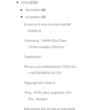
2016
(122)
▼
december
(6)
►
november
(9)
▼
Essence X-mas Factory limitált
kollekció
Unboxing - FeMini Box Édes
Otthon kiadás 2016 ősz
Segíteni jó!
Mi van a postaládámban? 2016 ősz
+ NYEREMÉNYJÁTÉK
Ragyogó bőr télen is
Vlog - NYX üzlet megnyitó, Pici
Piac, Ikeázás
Bársonyos bőr és haj az Inectoval