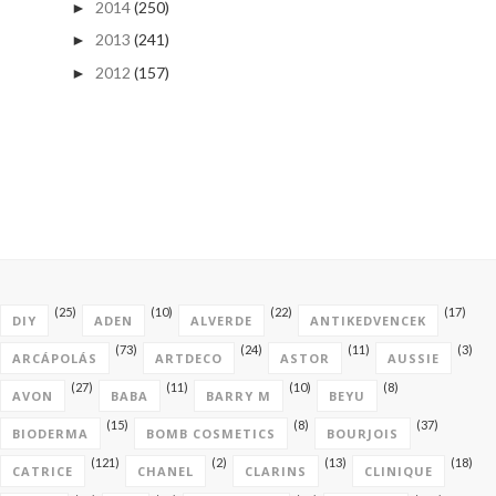
2014
(250)
►
2013
(241)
►
2012
(157)
►
(25)
(10)
(22)
(17)
DIY
ADEN
ALVERDE
ANTIKEDVENCEK
(73)
(24)
(11)
(3)
ARCÁPOLÁS
ARTDECO
ASTOR
AUSSIE
(27)
(11)
(10)
(8)
AVON
BABA
BARRY M
BEYU
(15)
(8)
(37)
BIODERMA
BOMB COSMETICS
BOURJOIS
(121)
(2)
(13)
(18)
CATRICE
CHANEL
CLARINS
CLINIQUE