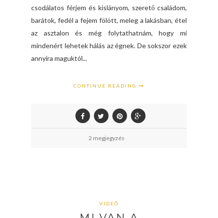
csodálatos férjem és kislányom, szerető családom,
barátok, fedél a fejem fölött, meleg a lakásban, étel
az asztalon és még folytathatnám, hogy mi
mindenért lehetek hálás az égnek. De sokszor ezek
annyira maguktól...
CONTINUE READING
2 megjegyzés
VIDEÓ
MI VAN A