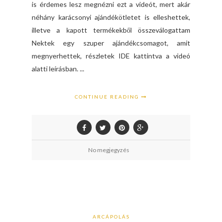
is érdemes lesz megnézni ezt a videót, mert akár
néhány karácsonyi ajándékötletet is elleshettek,
illetve a kapott termékekből összeválogattam
Nektek egy szuper ajándékcsomagot, amit
megnyerhettek, részletek IDE kattintva a videó
alatti leírásban. ...
CONTINUE READING
No megjegyzés
ARCÁPOLÁS