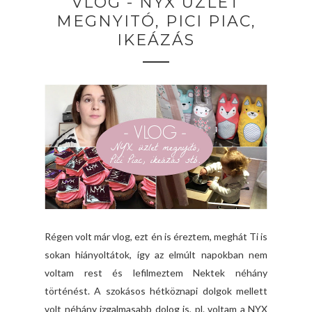
VLOG - NYX ÜZLET
MEGNYITÓ, PICI PIAC,
IKEÁZÁS
Régen volt már vlog, ezt én is éreztem, meghát Ti is
sokan hiányoltátok, így az elmúlt napokban nem
voltam rest és lefilmeztem Nektek néhány
történést. A szokásos hétköznapi dolgok mellett
volt néhány izgalmasabb dolog is, pl. voltam a NYX