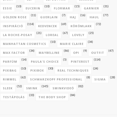
(10)
(10)
(15)
(31)
ESSIE
EUCERIN
FLORMAR
GARNIER
(11)
(7)
(16)
(77)
GOLDEN ROSE
GUERLAIN
HAJ
HAUL
(114)
(69)
(72)
INSPIRÁCIÓ
KEDVENCEK
KÖRÖMLAKK
(21)
(67)
(25)
LA ROCHE-POSAY
LOREAL
LOVELY
(10)
(34)
MANHATTAN COSMETICS
MARIE CLAIRE
(34)
(86)
(9)
(47)
MAX FACTOR
MAYBELLINE
OPI
OUTFIT
(14)
(5)
(114)
PARFÜM
PAULA'S CHOICE
PINTEREST
(10)
(30)
(24)
PIXIBAG
PIXIBOX
REAL TECHNIQUES
(62)
(8)
(28)
RIMMEL
SCHWARZKOPF PROFESSIONAL
SIGMA
(52)
(145)
(82)
SLEEK
SMINK
SMINKVIDEÓ
(33)
(84)
TESTÁPOLÁS
THE BODY SHOP