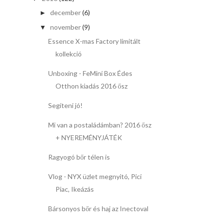
december
(6)
►
november
(9)
▼
Essence X-mas Factory limitált
kollekció
Unboxing - FeMini Box Édes
Otthon kiadás 2016 ősz
Segíteni jó!
Mi van a postaládámban? 2016 ősz
+ NYEREMÉNYJÁTÉK
Ragyogó bőr télen is
Vlog - NYX üzlet megnyitó, Pici
Piac, Ikeázás
Bársonyos bőr és haj az Inectoval