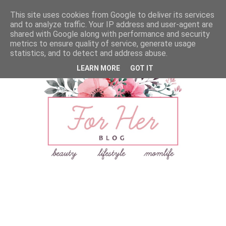
This site uses cookies from Google to deliver its services
and to analyze traffic. Your IP address and user-agent are
shared with Google along with performance and security
metrics to ensure quality of service, generate usage
statistics, and to detect and address abuse.
LEARN MORE
GOT IT