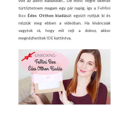
volt az adott kiadásban... De most végre sikerült
türtőztetnem magam egy pár napig, így a
FeMini
Box
Édes Otthon kiadás
át együtt nyitjuk ki és
nézzük meg ebben a videóban. Ha kíváncsiak
vagytok rá, hogy mit rejt a doboz, akkor
megnézhetitek
IDE
kattintva.