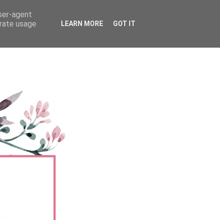
user-agent
erate usage
LEARN MORE
GOT IT