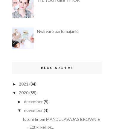
TÍZ YOUTUBE TITOK
Nyárváró parfümajánló
BLOG ARCHIVE
2021
(34)
►
2020
(55)
▼
december
(5)
►
november
(4)
▼
Isteni finom MANDULAVAJAS BROWNIE
- Ezt ki kell pr...