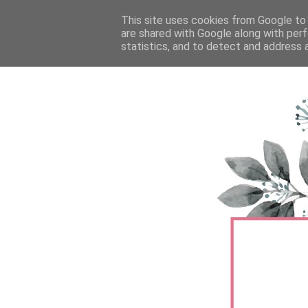
FŐOLDAL
This site uses cookies from Google to d
TERMÉKTESZTEK
BŐRÁPOLÁS
are shared with Google along with perf
statistics, and to detect and address 