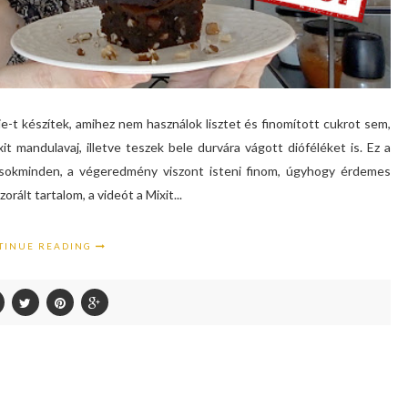
e-t készítek, amihez nem használok lisztet és finomított cukrot sem,
t mandulavaj, illetve teszek bele durvára vágott dióféléket is. Ez a
 sokminden, a végeredmény viszont isteni finom, úgyhogy érdemes
ált tartalom, a videót a Mixit...
TINUE READING