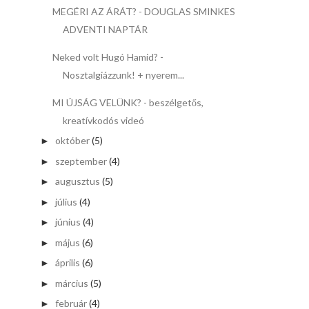
MEGÉRI AZ ÁRÁT? - DOUGLAS SMINKES
ADVENTI NAPTÁR
Neked volt Hugó Hamid? -
Nosztalgiázzunk! + nyerem...
MI ÚJSÁG VELÜNK? - beszélgetős,
kreatívkodós videó
október
(5)
►
szeptember
(4)
►
augusztus
(5)
►
július
(4)
►
június
(4)
►
május
(6)
►
április
(6)
►
március
(5)
►
február
(4)
►