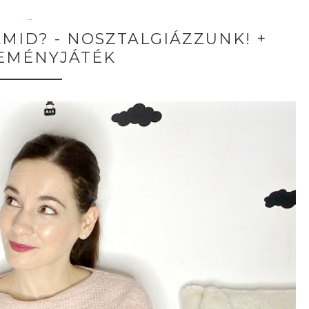
—
MID? - NOSZTALGIÁZZUNK! +
EMÉNYJÁTÉK