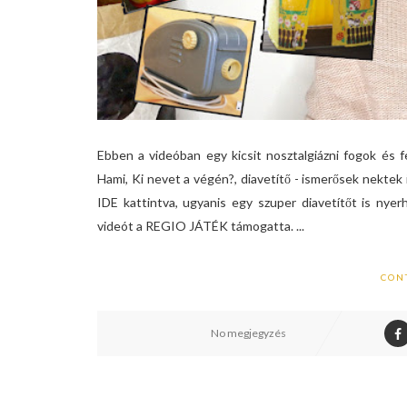
Ebben a videóban egy kicsit nosztalgiázni fogok és 
Hami, Ki nevet a végén?, diavetítő - ismerősek nekte
IDE kattintva, ugyanis egy szuper diavetítőt is nye
videót a REGIO JÁTÉK támogatta. ...
CON
No megjegyzés