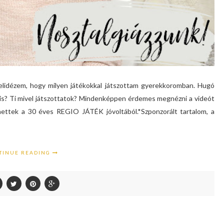
felidézem, hogy milyen játékokkal játszottam gyerekkoromban. Hugó
k is? Ti mivel játszottatok? Mindenképpen érdemes megnézni a videót
rhettek a 30 éves REGIO JÁTÉK jóvoltából.*Szponzorált tartalom, a
TINUE READING