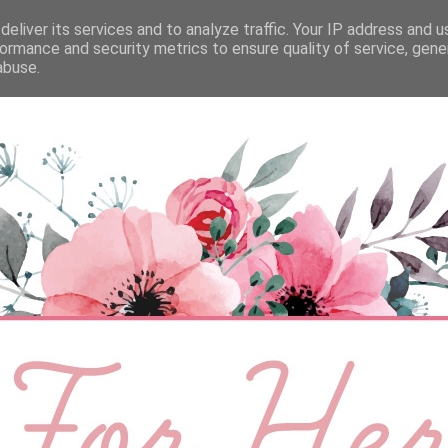
eliver its services and to analyze traffic. Your IP address and 
ÉLETMÓD
BABA
SZEMÉLYES
VIDEÓ
ormance and security metrics to ensure quality of service, gen
abuse.