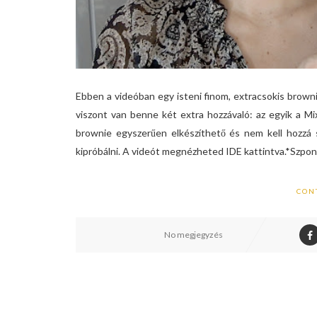
Ebben a videóban egy isteni finom, extracsokis browni
viszont van benne két extra hozzávaló: az egyik a Mixi
brownie egyszerűen elkészíthető és nem kell hozzá
kipróbálni. A videót megnézheted IDE kattintva.*Szponzor
CON
No megjegyzés