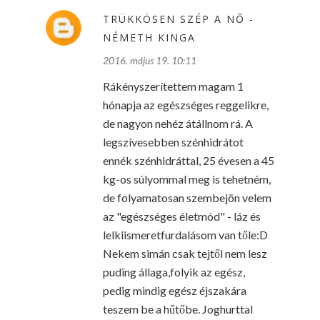
TRÜKKÖSEN SZÉP A NŐ -
NÉMETH KINGA
2016. május 19. 10:11
Rákényszerítettem magam 1
hónapja az egészséges reggelikre,
de nagyon nehéz átállnom rá. A
legszívesebben szénhidrátot
ennék szénhidráttal, 25 évesen a 45
kg-os súlyommal meg is tehetném,
de folyamatosan szembejön velem
az "egészséges életmód" - láz és
lelkiismeretfurdalásom van tőle:D
Nekem simán csak tejtől nem lesz
puding állaga,folyik az egész,
pedig mindig egész éjszakára
teszem be a hűtőbe. Joghurttal