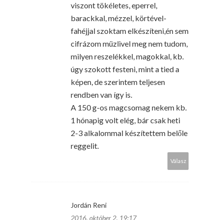
viszont tökéletes, eperrel,
barackkal, mézzel, körtével-
fahéjjal szoktam elkészíteni,én sem
cifrázom müzlivel meg nem tudom,
milyen reszelékkel, magokkal, kb.
úgy szokott festeni, mint a tied a
képen, de szerintem teljesen
rendben van így is.
A 150 g-os magcsomag nekem kb.
1 hónapig volt elég, bár csak heti
2-3 alkalommal készítettem belőle
reggelit.
Válasz
Jordán Reni
2016. október 2. 19:17