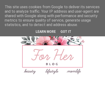
This site uses cookies from Google to deliver its services
and to analyze traffic. Your IP address and user-agent are
shared with Google along with performance and security
metrics to ensure quality of service, generate usage
statistics, and to detect and address abuse.
LEARN MORE
GOT IT