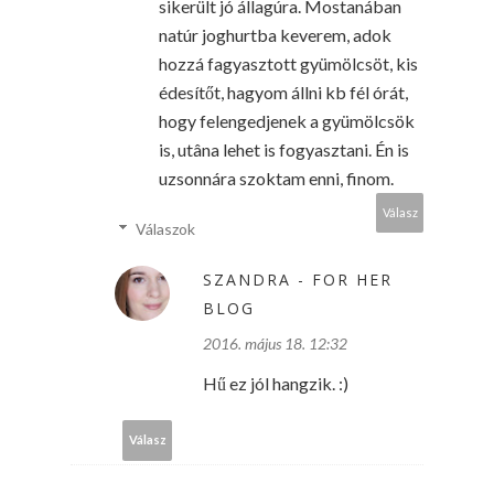
sikerült jó állagúra. Mostanában
natúr joghurtba keverem, adok
hozzá fagyasztott gyümölcsöt, kis
édesítőt, hagyom állni kb fél órát,
hogy felengedjenek a gyümölcsök
is, utâna lehet is fogyasztani. Én is
uzsonnára szoktam enni, finom.
Válasz
Válaszok
SZANDRA - FOR HER
BLOG
2016. május 18. 12:32
Hű ez jól hangzik. :)
Válasz