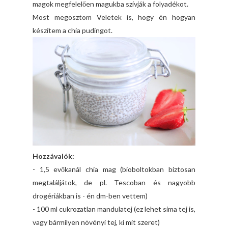
magok megfelelően magukba szívják a folyadékot.
Most megosztom Veletek is, hogy én hogyan
készítem a chia pudingot.
Hozzávalók:
- 1,5 evőkanál chia mag (bioboltokban biztosan
megtaláljátok, de pl. Tescoban és nagyobb
drogériákban is - én dm-ben vettem)
- 100 ml cukrozatlan mandulatej (ez lehet sima tej is,
vagy bármilyen növényi tej, ki mit szeret)