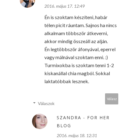
2016. május 17. 12:49
Én is szoktam készíteni, habár
télen picit ráuntam. Sajnos ha nincs
alkalmam többször átkeverni,
akkor mindig összeáll az alján.
Én legtöbbször áfonyával, eperrel
vagy málnával szoktam enni. :)
Turmixokba is szoktam tenni 1-2
kiskanállal chia magból. Sokkal
laktatóbbak lesznek.
Válasz
Válaszok
SZANDRA - FOR HER
BLOG
2016. május 18. 12:31