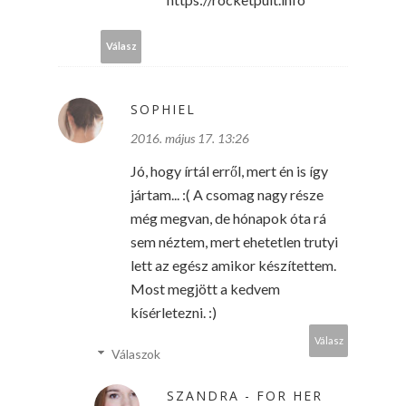
Válasz
SOPHIEL
2016. május 17. 13:26
Jó, hogy írtál erről, mert én is így
jártam... :( A csomag nagy része
még megvan, de hónapok óta rá
sem néztem, mert ehetetlen trutyi
lett az egész amikor készítettem.
Most megjött a kedvem
kísérletezni. :)
Válasz
Válaszok
SZANDRA - FOR HER