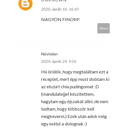
2020. április 16. 16:10
NAGYON FINOM!
Válasz
Névtelen
2024. április 24. 9:56
Hú örülök, hogy megtaláltam ezt a
receptet, mert épp most dobtam ki
az elszúrt chia pudingomat :D
(mandulatejjel készítettem,
hagytam egy éjszakát állni, de nem
tudtam, hogy többször kell
megkeverni.) Ezek után adok még
egy esélyt a dolognak :)