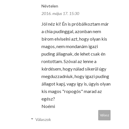
Névtelen
2016. május 17. 15:30
Jól néz ki! Én is próbálkoztam már
a chia pudinggal, azonban nem
bírom elviselni azt, hogy olyan kis
magos, nem mondanám igazi
puding állagnak, de lehet csak én
rontottam. Szóval az lenne a
kérdésem, hogy nálad sikerül úgy
megduzzadniuk, hogy igazi puding
állagot kapj, vagy így is, úgyis olyan
kis magos "ropogós" marad az
egész?
Noémi
Válasz
Válaszok