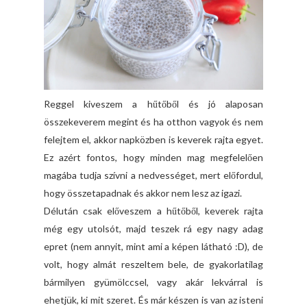
Reggel kiveszem a hűtőből és jó alaposan
összekeverem megint és ha otthon vagyok és nem
felejtem el, akkor napközben is keverek rajta egyet.
Ez azért fontos, hogy minden mag megfelelően
magába tudja szívni a nedvességet, mert előfordul,
hogy összetapadnak és akkor nem lesz az igazi.
Délután csak előveszem a hűtőből, keverek rajta
még egy utolsót, majd teszek rá egy nagy adag
epret (nem annyit, mint ami a képen látható :D), de
volt, hogy almát reszeltem bele, de gyakorlatilag
bármilyen gyümölccsel, vagy akár lekvárral is
ehetjük, ki mit szeret. És már készen is van az isteni