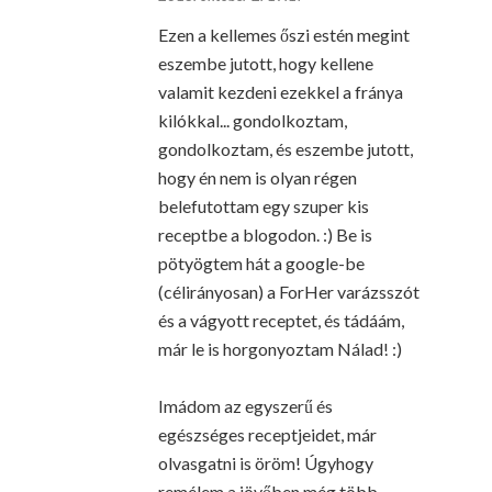
Ezen a kellemes őszi estén megint
eszembe jutott, hogy kellene
valamit kezdeni ezekkel a fránya
kilókkal... gondolkoztam,
gondolkoztam, és eszembe jutott,
hogy én nem is olyan régen
belefutottam egy szuper kis
receptbe a blogodon. :) Be is
pötyögtem hát a google-be
(célirányosan) a ForHer varázsszót
és a vágyott receptet, és tádáám,
már le is horgonyoztam Nálad! :)
Imádom az egyszerű és
egészséges receptjeidet, már
olvasgatni is öröm! Úgyhogy
remélem a jövőben még több