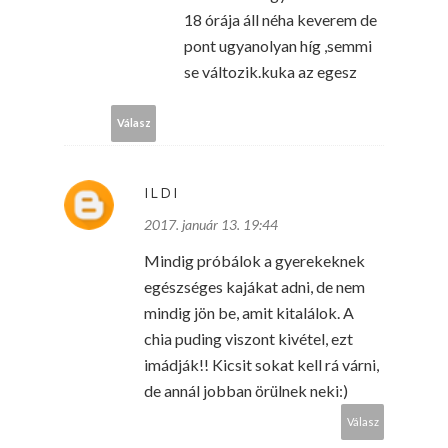
18 órája áll néha keverem de
pont ugyanolyan híg ,semmi
se változik.kuka az egesz
Válasz
ILDI
2017. január 13. 19:44
Mindig próbálok a gyerekeknek
egészséges kajákat adni, de nem
mindig jön be, amit kitalálok. A
chia puding viszont kivétel, ezt
imádják!! Kicsit sokat kell rá várni,
de annál jobban örülnek neki:)
Válasz