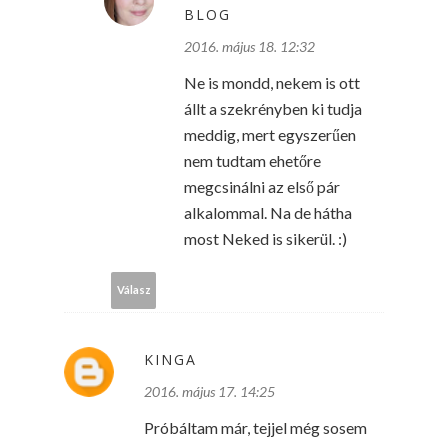
BLOG
2016. május 18. 12:32
Ne is mondd, nekem is ott
állt a szekrényben ki tudja
meddig, mert egyszerűen
nem tudtam ehetőre
megcsinálni az első pár
alkalommal. Na de hátha
most Neked is sikerül. :)
Válasz
KINGA
2016. május 17. 14:25
Próbáltam már, tejjel még sosem