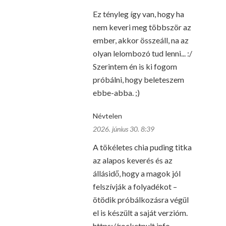
Ez tényleg így van, hogy ha
nem keveri meg többször az
ember, akkor összeáll, na az
olyan lelombozó tud lenni... :/
Szerintem én is ki fogom
próbálni, hogy beleteszem
ebbe-abba. ;)
Névtelen
2026. június 30. 8:39
A tökéletes chia puding titka
az alapos keverés és az
állásidő, hogy a magok jól
felszívják a folyadékot –
ötödik próbálkozásra végül
el is készült a saját verzióm.
https://rocketpult.info