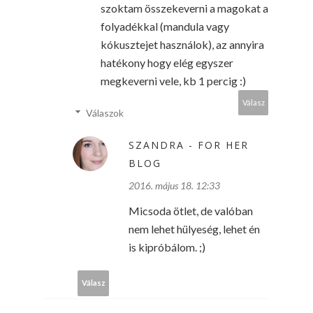
szoktam összekeverni a magokat a
folyadékkal (mandula vagy
kókusztejet használok), az annyira
hatékony hogy elég egyszer
megkeverni vele, kb 1 percig :)
Válasz
Válaszok
SZANDRA - FOR HER
BLOG
2016. május 18. 12:33
Micsoda ötlet, de valóban
nem lehet hülyeség, lehet én
is kipróbálom. ;)
Válasz