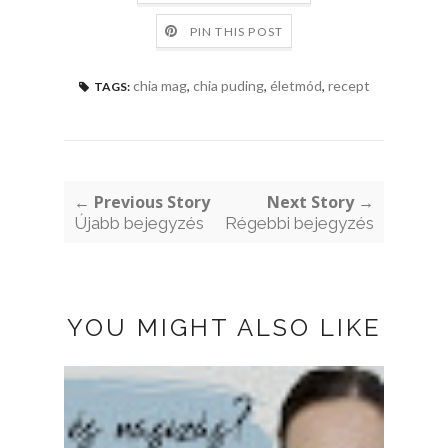
PIN THIS POST
chia mag
,
chia puding
,
életmód
,
recept
TAGS:
← Previous Story
Next Story →
Újabb bejegyzés
Régebbi bejegyzés
YOU MIGHT ALSO LIKE