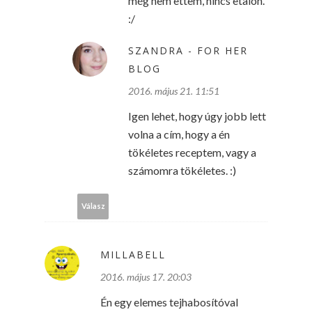
még nem ettem, nincs etalon.
:/
SZANDRA - FOR HER
BLOG
2016. május 21. 11:51
Igen lehet, hogy úgy jobb lett
volna a cím, hogy a én
tökéletes receptem, vagy a
számomra tökéletes. :)
Válasz
MILLABELL
2016. május 17. 20:03
Én egy elemes tejhabosítóval