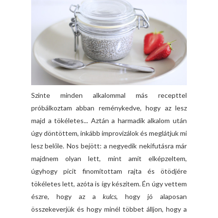
Szinte minden alkalommal más recepttel
próbálkoztam abban reménykedve, hogy az lesz
majd a tökéletes... Aztán a harmadik alkalom után
úgy döntöttem, inkább improvizálok és meglátjuk mi
lesz belőle. Nos bejött: a negyedik nekifutásra már
majdnem olyan lett, mint amit elképzeltem,
úgyhogy picit finomítottam rajta és ötödjére
tökéletes lett, azóta is így készítem. Én úgy vettem
észre, hogy az a
kulcs
, hogy jó alaposan
összekeverjük és hogy minél többet álljon, hogy a