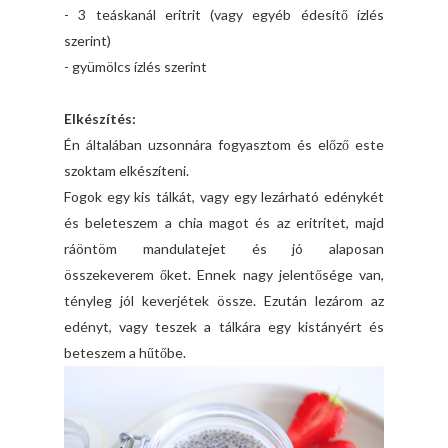
- 3 teáskanál eritrit (vagy egyéb édesítő ízlés
szerint)
- gyümölcs ízlés szerint
Elkészítés:
Én általában uzsonnára fogyasztom és előző este
szoktam elkészíteni.
Fogok egy kis tálkát, vagy egy lezárható edénykét
és beleteszem a chia magot és az eritritet, majd
ráöntöm mandulatejet és jó alaposan
összekeverem őket. Ennek nagy jelentősége van,
tényleg jól keverjétek össze. Ezután lezárom az
edényt, vagy teszek a tálkára egy kistányért és
beteszem a hűtőbe.