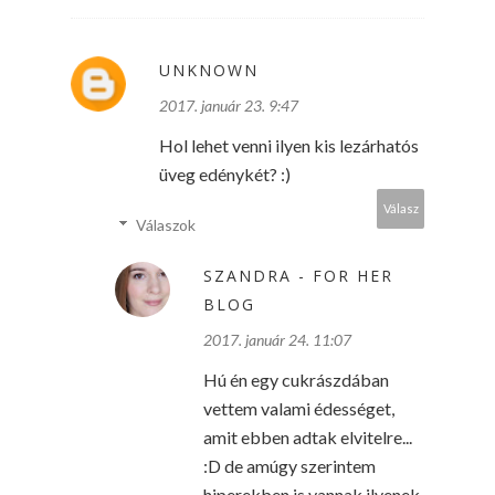
UNKNOWN
2017. január 23. 9:47
Hol lehet venni ilyen kis lezárhatós
üveg edénykét? :)
Válasz
Válaszok
SZANDRA - FOR HER
BLOG
2017. január 24. 11:07
Hú én egy cukrászdában
vettem valami édességet,
amit ebben adtak elvitelre...
:D de amúgy szerintem
hiperekben is vannak ilyenek,