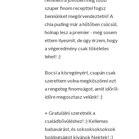
szuper finom recepttel fogsz
bennünket megörvendeztetni! A
chia puding már a hűtőben csücsül,
holnap lesz a premier - még sosem
ettem ilyesmit, de úgy érzem, hogy
a végeredmény csak tökéletes
lehet! :)
Bocsi a kisregényért, csupán csak
szerettem volna megköszönni ezt
a rengeteg finomságot, amit időről-
időre megosztasz velünk! :)
+ Gratulálni szeretnék a
családbővüléshez! :) Kellemes
babavárást, és soksoksoksoksok
boldogságot kívánok Nektek! :)