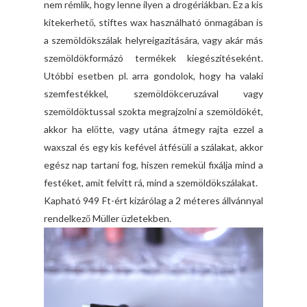
nem rémlik, hogy lenne ilyen a drogériákban. Ez a kis
kitekerhető, stiftes wax használható önmagában is
a szemöldökszálak helyreigazítására, vagy akár más
szemöldökformázó termékek kiegészítéseként.
Utóbbi esetben pl. arra gondolok, hogy ha valaki
szemfestékkel, szemöldökceruzával vagy
szemöldöktussal szokta megrajzolni a szemöldökét,
akkor ha előtte, vagy utána átmegy rajta ezzel a
waxszal és egy kis kefével átfésüli a szálakat, akkor
egész nap tartani fog, hiszen remekül fixálja mind a
festéket, amit felvitt rá, mind a szemöldökszálakat.
Kapható 949 Ft-ért kizárólag a 2 méteres állvánnyal
rendelkező Müller üzletekben.