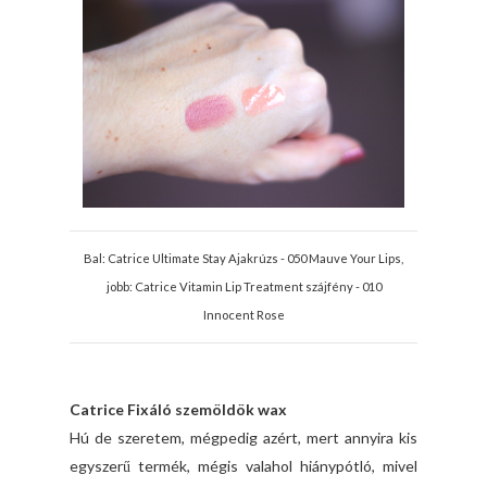
Bal: Catrice Ultimate Stay Ajakrúzs - 050 Mauve Your Lips,
jobb: Catrice Vitamin Lip Treatment szájfény - 010
Innocent Rose
Catrice Fixáló szemöldök wax
Hú de szeretem, mégpedig azért, mert annyira kis
egyszerű termék, mégis valahol hiánypótló, mivel