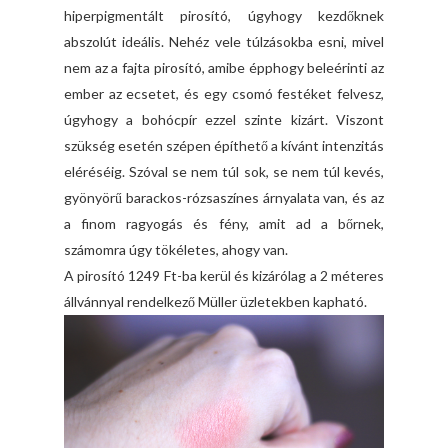
hiperpigmentált pirosító, úgyhogy kezdőknek
abszolút ideális. Nehéz vele túlzásokba esni, mivel
nem az a fajta pirosító, amibe épphogy beleérinti az
ember az ecsetet, és egy csomó festéket felvesz,
úgyhogy a bohócpír ezzel szinte kizárt. Viszont
szükség esetén szépen építhető a kívánt intenzitás
eléréséig. Szóval se nem túl sok, se nem túl kevés,
gyönyörű barackos-rózsaszínes árnyalata van, és az
a finom ragyogás és fény, amit ad a bőrnek,
számomra úgy tökéletes, ahogy van.
A pirosító 1249 Ft-ba kerül és kizárólag a 2 méteres
állvánnyal rendelkező Müller üzletekben kapható.