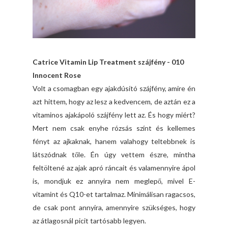
Catrice Vitamin Lip Treatment szájfény - 010
Innocent Rose
Volt a csomagban egy ajakdúsító szájfény, amire én
azt hittem, hogy az lesz a kedvencem, de aztán ez a
vitaminos ajakápoló szájfény lett az. És hogy miért?
Mert nem csak enyhe rózsás színt és kellemes
fényt az ajkaknak, hanem valahogy teltebbnek is
látszódnak tőle. Én úgy vettem észre, mintha
feltöltené az ajak apró ráncait és valamennyire ápol
is, mondjuk ez annyira nem meglepő, mivel E-
vitamint és Q10-et tartalmaz. Minimálisan ragacsos,
de csak pont annyira, amennyire szükséges, hogy
az átlagosnál picit tartósabb legyen.