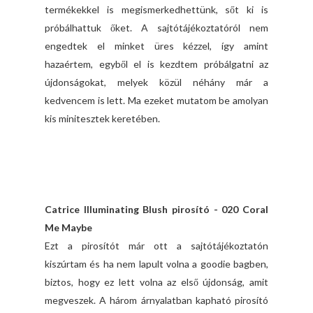
termékekkel is megismerkedhettünk, sőt ki is
próbálhattuk őket. A sajtótájékoztatóról nem
engedtek el minket üres kézzel, így amint
hazaértem, egyből el is kezdtem próbálgatni az
újdonságokat, melyek közül néhány már a
kedvencem is lett. Ma ezeket mutatom be amolyan
kis minitesztek keretében.
Catrice Illuminating Blush pirosító - 020 Coral
Me Maybe
Ezt a pirosítót már ott a sajtótájékoztatón
kiszúrtam és ha nem lapult volna a goodie bagben,
biztos, hogy ez lett volna az első újdonság, amit
megveszek. A három árnyalatban kapható pirosító