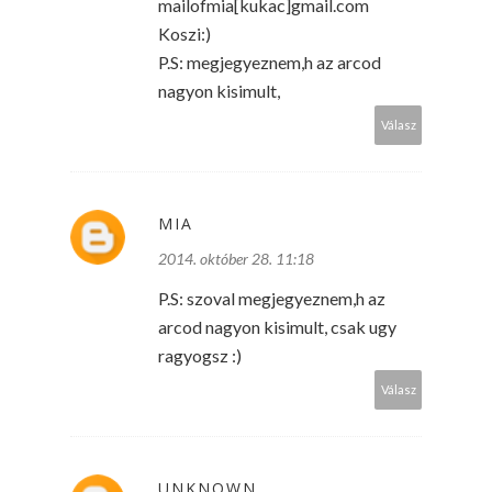
mailofmia[kukac]gmail.com
Koszi:)
P.S: megjegyeznem,h az arcod
nagyon kisimult,
Válasz
MIA
2014. október 28. 11:18
P.S: szoval megjegyeznem,h az
arcod nagyon kisimult, csak ugy
ragyogsz :)
Válasz
UNKNOWN