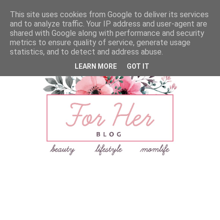
This site uses cookies from Google to deliver its services
and to analyze traffic. Your IP address and user-agent are
shared with Google along with performance and security
metrics to ensure quality of service, generate usage
statistics, and to detect and address abuse.
LEARN MORE
GOT IT