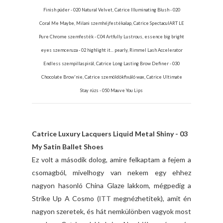
Finish púder - 020 Natural Velvet, Catrice Illuminating Blush - 020
Coral Me Maybe, Milani szemhéjfestékalap, Catrice SpectaculART LE
Pure Chrome szemfesték - C04 Artfully Lustrous, essence big bright
eyes szemceruza - 02 highlight it... pearly, Rimmel Lash Accelerator
Endless szempillaspirál, Catrice Long Lasting Brow Definer - 030
Chocolate Brow'nie, Catrice szemöldökfixáló wax, Catrice Ultimate
Stay rúzs - 050 Mauve You Lips
Catrice Luxury Lacquers Liquid Metal Shiny - 03
My Satin Ballet Shoes
Ez volt a második dolog, amire felkaptam a fejem a
csomagból, mivelhogy van nekem egy ehhez
nagyon hasonló China Glaze lakkom, mégpedig a
Strike Up A Cosmo (
ITT
megnézhetitek), amit én
nagyon szeretek, és hát nemkülönben vagyok most