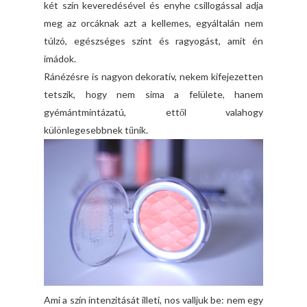
két szín keveredésével és enyhe csillogással adja
meg az orcáknak azt a kellemes, egyáltalán nem
túlzó, egészséges színt és ragyogást, amit én
imádok.
Ránézésre is nagyon dekoratív, nekem kifejezetten
tetszik, hogy nem sima a felülete, hanem
gyémántmintázatú, ettől valahogy
különlegesebbnek tűnik.
Ami a szín intenzitását illeti, nos valljuk be: nem egy