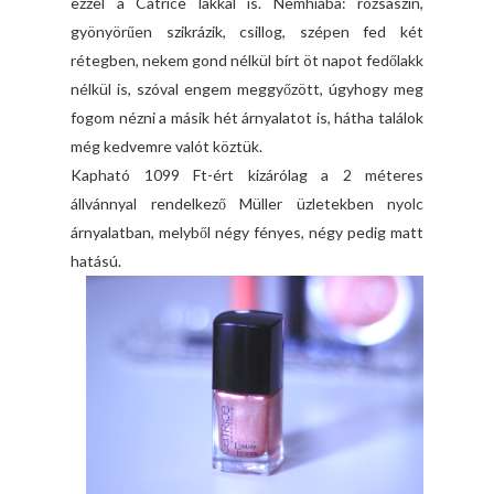
ezzel a Catrice lakkal is. Nemhiába: rózsaszín,
gyönyörűen szikrázik, csillog, szépen fed két
rétegben, nekem gond nélkül bírt öt napot fedőlakk
nélkül is, szóval engem meggyőzött, úgyhogy meg
fogom nézni a másik hét árnyalatot is, hátha találok
még kedvemre valót köztük.
Kapható 1099 Ft-ért kizárólag a 2 méteres
állvánnyal rendelkező Müller üzletekben nyolc
árnyalatban, melyből négy fényes, négy pedig matt
hatású.