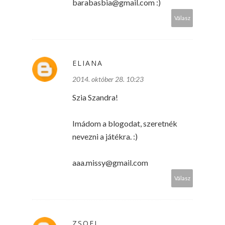
barabasbia@gmail.com :)
Válasz
ELIANA
2014. október 28. 10:23
Szia Szandra!
Imádom a blogodat, szeretnék
nevezni a játékra. :)
aaa.missy@gmail.com
Válasz
ZSOFI