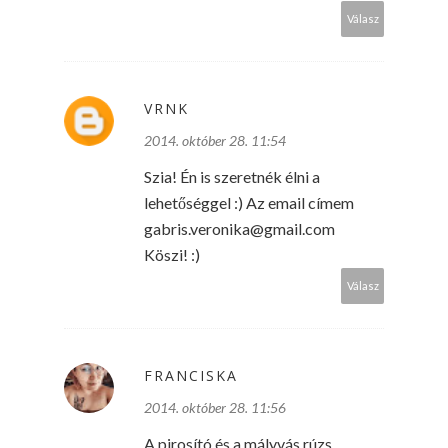
Válasz
VRNK
2014. október 28. 11:54
Szia! Én is szeretnék élni a
lehetőséggel :) Az email címem
gabris.veronika@gmail.com
Köszi! :)
Válasz
FRANCISKA
2014. október 28. 11:56
A pirosító és a mályvás rúzs