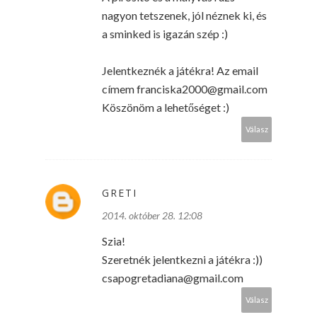
nagyon tetszenek, jól néznek ki, és
a sminked is igazán szép :)
Jelentkeznék a játékra! Az email
címem franciska2000@gmail.com
Köszönöm a lehetőséget :)
Válasz
GRETI
2014. október 28. 12:08
Szia!
Szeretnék jelentkezni a játékra :))
csapogretadiana@gmail.com
Válasz