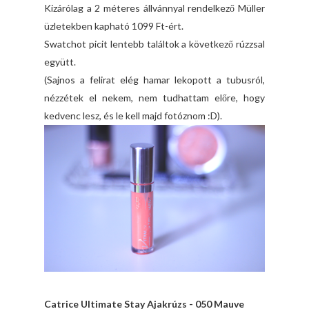
Kizárólag a 2 méteres állvánnyal rendelkező Müller
üzletekben kapható 1099 Ft-ért.
Swatchot picit lentebb találtok a következő rúzzsal
együtt.
(Sajnos a felirat elég hamar lekopott a tubusról,
nézzétek el nekem, nem tudhattam előre, hogy
kedvenc lesz, és le kell majd fotóznom :D).
Catrice Ultimate Stay Ajakrúzs - 050 Mauve