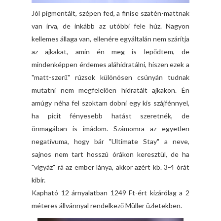
Jól pigmentált, szépen fed, a finise szatén-mattnak
van írva, de inkább az utóbbi fele húz. Nagyon
kellemes állaga van, ellenére egyáltalán nem szárítja
az ajkakat, amin én meg is lepődtem, de
mindenképpen érdemes aláhidratálni, hiszen ezek a
"matt-szerű" rúzsok különösen csúnyán tudnak
mutatni nem megfelelően hidratált ajkakon. Én
amúgy néha fel szoktam dobni egy kis szájfénnyel,
ha picit fényesebb hatást szeretnék, de
önmagában is imádom. Számomra az egyetlen
negatívuma, hogy bár "Ultimate Stay" a neve,
sajnos nem tart hosszú órákon keresztül, de ha
"vigyáz" rá az ember lánya, akkor azért kb. 3-4 órát
kibír.
Kapható 12 árnyalatban 1249 Ft-ért kizárólag a 2
méteres állvánnyal rendelkező Müller üzletekben.