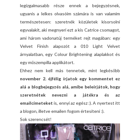
legizgalmasabb része ennek a bejegyzésnek,
ugyanis a lelkes olvasóim számára is van valamim
természetesen: szeretnék közületek kisorsolni
egyvalakit, aki megnyeri ezt a kis Catrice csomagot,
ami három vadonatúj terméket rejt magában: egy
Velvet Finish alapozót a 010 Light Velvet
árnyalatban, egy Colour Brightening alaplakkot és
egy műszempilla applikátort.
Ehhez nem kell más tennetek, mint legkésőbb
november 2. éjfélig írjatok egy kommentet ez
alá a blogbejegyzés alá, amibe beleírjátok, hogy
szeretnétek nevezni a játékra és az
emailcímeteket
is, ennyi az egész :). A nyertest itt
a blogon, illetve emailen fogom értesíteni :).
Sok szerencsét!