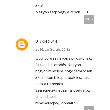
Szia!
Nagyon szép vagy a képen. :) :3
Válasz
UNKNOWN
2014. október 28. 11:12
Gyönyörű színe van a pirosítónak,
és a lakk is csodás. Nagyon-
nagyon remélem, hogy hamarosan
Szolnokon is kaphatóak lesznek
ezek a termékek! :)
Szeretnétek nevezni a játékra, az
emailcímem:
remenyipepe@vipmail.hu