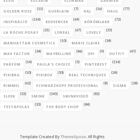
ESSIE
EUCERIN
FLORMAR
GARNIER
(11)
(7)
(16)
(77)
GOLDEN ROSE
GUERLAIN
HAJ
HAUL
(114)
(69)
(72)
INSPIRÁCIÓ
KEDVENCEK
KÖRÖMLAKK
(21)
(67)
(25)
LA ROCHE-POSAY
LOREAL
LOVELY
(10)
(34)
MANHATTAN COSMETICS
MARIE CLAIRE
(34)
(86)
(9)
(47)
MAX FACTOR
MAYBELLINE
OPI
OUTFIT
(14)
(5)
(114)
PARFÜM
PAULA'S CHOICE
PINTEREST
(10)
(30)
(24)
PIXIBAG
PIXIBOX
REAL TECHNIQUES
(62)
(8)
(28)
RIMMEL
SCHWARZKOPF PROFESSIONAL
SIGMA
(52)
(145)
(82)
SLEEK
SMINK
SMINKVIDEÓ
(33)
(84)
TESTÁPOLÁS
THE BODY SHOP
Template Created By
ThemeXpose
. All Rights