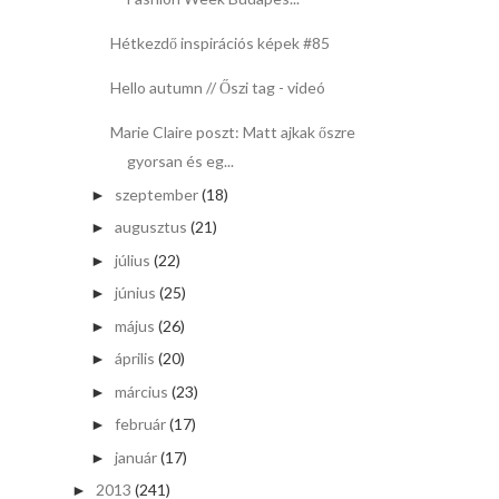
Hétkezdő inspirációs képek #85
Hello autumn // Őszi tag - videó
Marie Claire poszt: Matt ajkak őszre
gyorsan és eg...
szeptember
(18)
►
augusztus
(21)
►
július
(22)
►
június
(25)
►
május
(26)
►
április
(20)
►
március
(23)
►
február
(17)
►
január
(17)
►
2013
(241)
►