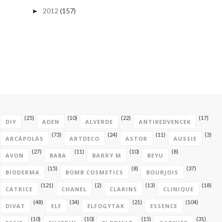
2012
(157)
►
(25)
(10)
(22)
(17)
DIY
ADEN
ALVERDE
ANTIKEDVENCEK
(73)
(24)
(11)
(3)
ARCÁPOLÁS
ARTDECO
ASTOR
AUSSIE
(27)
(11)
(10)
(8)
AVON
BABA
BARRY M
BEYU
(15)
(8)
(37)
BIODERMA
BOMB COSMETICS
BOURJOIS
(121)
(2)
(13)
(18)
CATRICE
CHANEL
CLARINS
CLINIQUE
(48)
(34)
(21)
(104)
DIVAT
ELF
ELFOGYTAK
ESSENCE
(10)
(10)
(15)
(31)