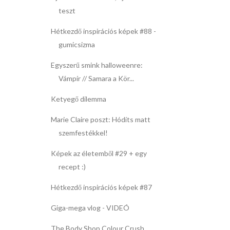
teszt
Hétkezdő inspirációs képek #88 -
gumicsizma
Egyszerű smink halloweenre:
Vámpír // Samara a Kör...
Ketyegő dilemma
Marie Claire poszt: Hódíts matt
szemfestékkel!
Képek az életemből #29 + egy
recept :)
Hétkezdő inspirációs képek #87
Giga-mega vlog - VIDEÓ
The Body Shop Colour Crush