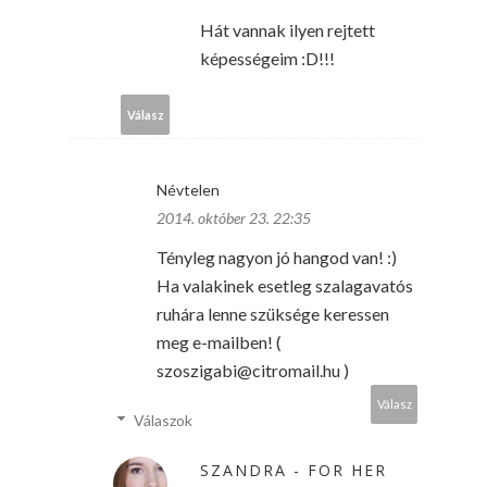
Hát vannak ilyen rejtett
képességeim :D!!!
Válasz
Névtelen
2014. október 23. 22:35
Tényleg nagyon jó hangod van! :)
Ha valakinek esetleg szalagavatós
ruhára lenne szüksége keressen
meg e-mailben! (
szoszigabi@citromail.hu )
Válasz
Válaszok
SZANDRA - FOR HER