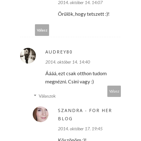
2014. október 14. 14:07
Örülök, hogy tetszett :)!
Válasz
AUDREY80
2014. október 14. 14:40
Áááá, ezt csak otthon tudom
megnézni. Csini vagy :)
Válasz
Válaszok
SZANDRA - FOR HER
BLOG
2014. október 17. 19:45
Köszönöm :)!