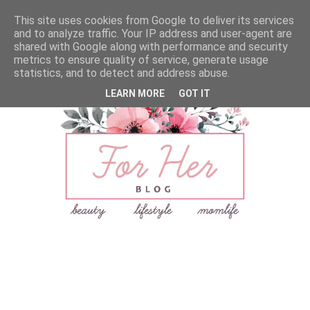
This site uses cookies from Google to deliver its services
and to analyze traffic. Your IP address and user-agent are
shared with Google along with performance and security
metrics to ensure quality of service, generate usage
statistics, and to detect and address abuse.
LEARN MORE
GOT IT