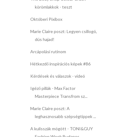
körömlakkok - teszt
Októberi Pixibox
Marie Claire poszt: Legyen csillogó,
dús hajad!
Arcápolási rutinom
Hétkezdő inspirációs képek #86
Kérdések és válaszok - videó
Igéző pillák - Max Factor
Masterpiece Transfrom sz...
Marie Claire poszt: A
leghasznosabb szépségtippek ...
A kulisszák mögött - TONI&GUY
Fashion Week Budapes...