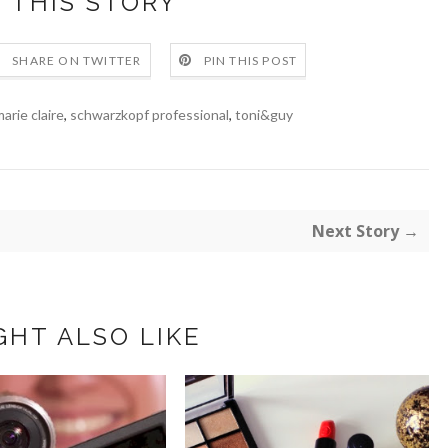
 THIS STORY
SHARE ON TWITTER
PIN THIS POST
arie claire
,
schwarzkopf professional
,
toni&guy
Next Story →
GHT ALSO LIKE