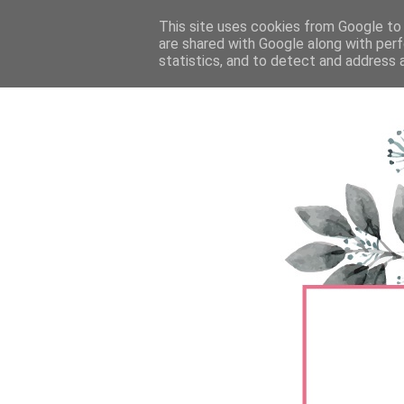
FŐOLDAL
This site uses cookies from Google to d
TERMÉKTESZTEK
BŐRÁPOLÁS
are shared with Google along with perf
statistics, and to detect and address 