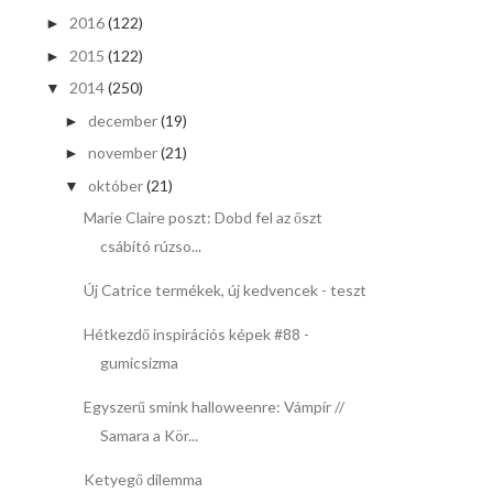
2016
(122)
►
2015
(122)
►
2014
(250)
▼
december
(19)
►
november
(21)
►
október
(21)
▼
Marie Claire poszt: Dobd fel az őszt
csábító rúzso...
Új Catrice termékek, új kedvencek - teszt
Hétkezdő inspirációs képek #88 -
gumicsizma
Egyszerű smink halloweenre: Vámpír //
Samara a Kör...
Ketyegő dilemma