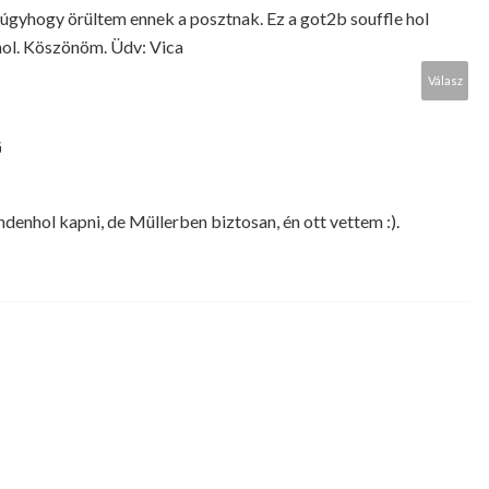
l, úgyhogy örültem ennek a posztnak. Ez a got2b souffle hol
ol. Köszönöm. Üdv: Vica
Válasz
G
ndenhol kapni, de Müllerben biztosan, én ott vettem :).