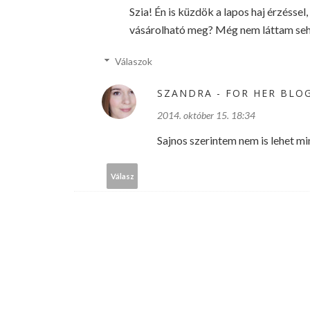
Szia! Én is küzdök a lapos haj érzésse
vásárolható meg? Még nem láttam seh
Válaszok
SZANDRA - FOR HER BLO
2014. október 15. 18:34
Sajnos szerintem nem is lehet mi
Válasz