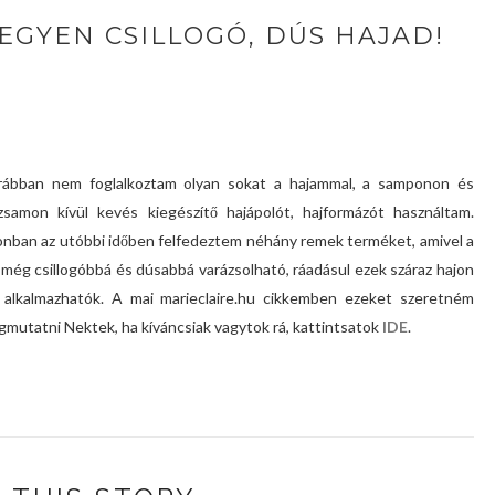
LEGYEN CSILLOGÓ, DÚS HAJAD!
rábban nem foglalkoztam olyan sokat a hajammal, a samponon és
zsamon kívül kevés kiegészítő hajápolót, hajformázót használtam.
nban az utóbbi időben felfedeztem néhány remek terméket, amivel a
 még csillogóbbá és dúsabbá varázsolható, ráadásul ezek száraz hajon
) alkalmazhatók. A mai marieclaire.hu cikkemben ezeket szeretném
mutatni Nektek, ha kíváncsiak vagytok rá, kattintsatok
IDE
.