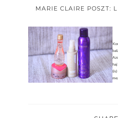
MARIE CLAIRE POSZT: 
Ko
bal
Azo
haj
(is
meg