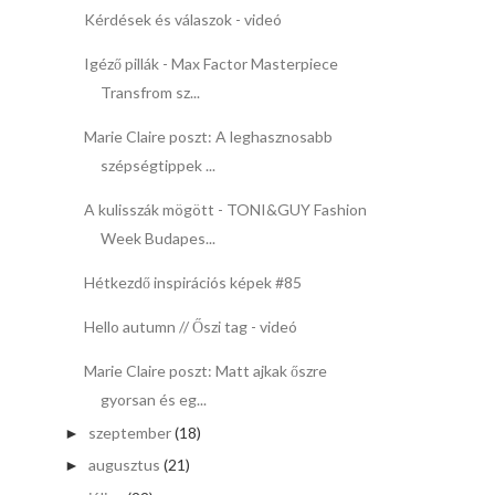
Kérdések és válaszok - videó
Igéző pillák - Max Factor Masterpiece
Transfrom sz...
Marie Claire poszt: A leghasznosabb
szépségtippek ...
A kulisszák mögött - TONI&GUY Fashion
Week Budapes...
Hétkezdő inspirációs képek #85
Hello autumn // Őszi tag - videó
Marie Claire poszt: Matt ajkak őszre
gyorsan és eg...
szeptember
(18)
►
augusztus
(21)
►