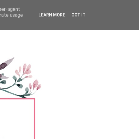
user-agent
erate usage
LEARN MORE
GOT IT