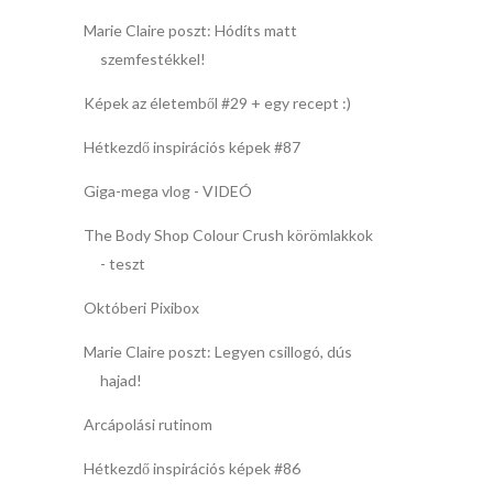
Marie Claire poszt: Hódíts matt
szemfestékkel!
Képek az életemből #29 + egy recept :)
Hétkezdő inspirációs képek #87
Giga-mega vlog - VIDEÓ
The Body Shop Colour Crush körömlakkok
- teszt
Októberi Pixibox
Marie Claire poszt: Legyen csillogó, dús
hajad!
Arcápolási rutinom
Hétkezdő inspirációs képek #86