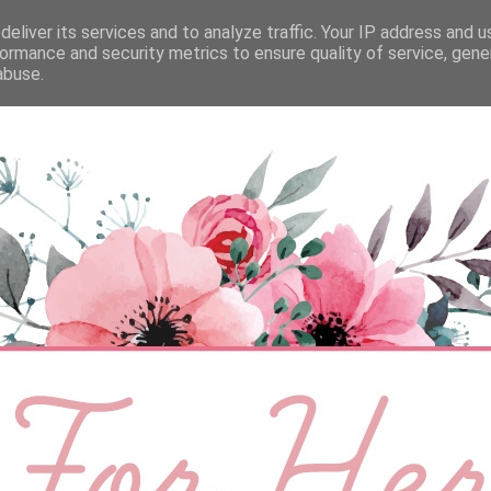
eliver its services and to analyze traffic. Your IP address and 
ÉLETMÓD
BABA
SZEMÉLYES
VIDEÓ
ormance and security metrics to ensure quality of service, gen
abuse.