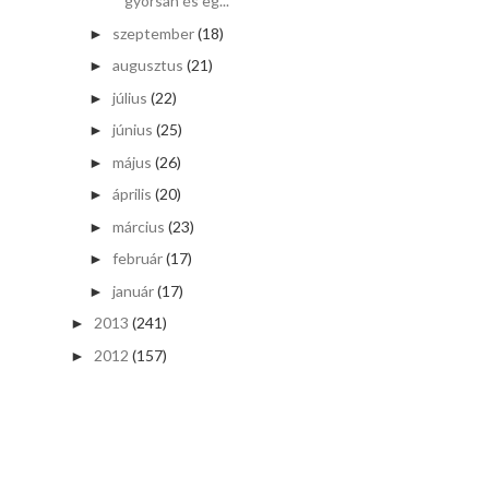
gyorsan és eg...
szeptember
(18)
►
augusztus
(21)
►
július
(22)
►
június
(25)
►
május
(26)
►
április
(20)
►
március
(23)
►
február
(17)
►
január
(17)
►
2013
(241)
►
2012
(157)
►