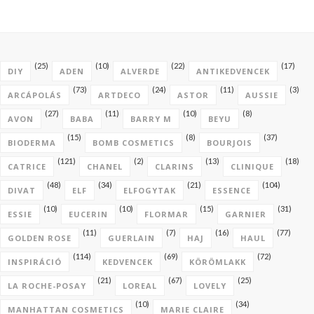
(25)
(10)
(22)
(17)
DIY
ADEN
ALVERDE
ANTIKEDVENCEK
(73)
(24)
(11)
(3)
ARCÁPOLÁS
ARTDECO
ASTOR
AUSSIE
(27)
(11)
(10)
(8)
AVON
BABA
BARRY M
BEYU
(15)
(8)
(37)
BIODERMA
BOMB COSMETICS
BOURJOIS
(121)
(2)
(13)
(18)
CATRICE
CHANEL
CLARINS
CLINIQUE
(48)
(34)
(21)
(104)
DIVAT
ELF
ELFOGYTAK
ESSENCE
(10)
(10)
(15)
(31)
ESSIE
EUCERIN
FLORMAR
GARNIER
(11)
(7)
(16)
(77)
GOLDEN ROSE
GUERLAIN
HAJ
HAUL
(114)
(69)
(72)
INSPIRÁCIÓ
KEDVENCEK
KÖRÖMLAKK
(21)
(67)
(25)
LA ROCHE-POSAY
LOREAL
LOVELY
(10)
(34)
MANHATTAN COSMETICS
MARIE CLAIRE