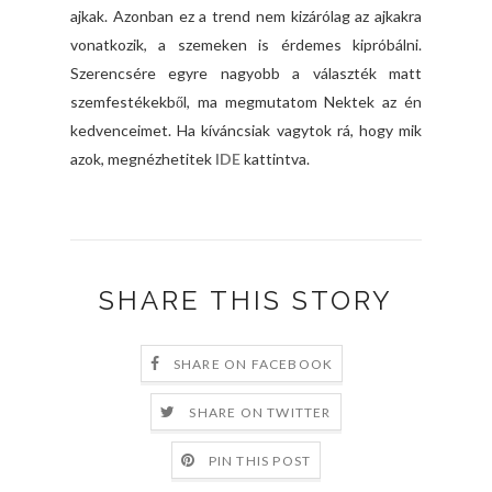
ajkak. Azonban ez a trend nem kizárólag az ajkakra
vonatkozik, a szemeken is érdemes kipróbálni.
Szerencsére egyre nagyobb a választék matt
szemfestékekből, ma megmutatom Nektek az én
kedvenceimet. Ha kíváncsiak vagytok rá, hogy mik
azok, megnézhetitek
IDE
kattintva.
SHARE THIS STORY
SHARE ON FACEBOOK
SHARE ON TWITTER
PIN THIS POST