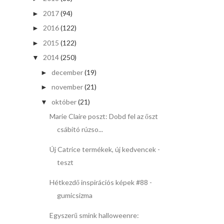
2017
(94)
►
2016
(122)
►
2015
(122)
►
2014
(250)
▼
december
(19)
►
november
(21)
►
október
(21)
▼
Marie Claire poszt: Dobd fel az őszt
csábító rúzso...
Új Catrice termékek, új kedvencek -
teszt
Hétkezdő inspirációs képek #88 -
gumicsizma
Egyszerű smink halloweenre: