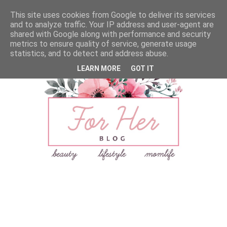
This site uses cookies from Google to deliver its services
and to analyze traffic. Your IP address and user-agent are
shared with Google along with performance and security
metrics to ensure quality of service, generate usage
statistics, and to detect and address abuse.
LEARN MORE
GOT IT