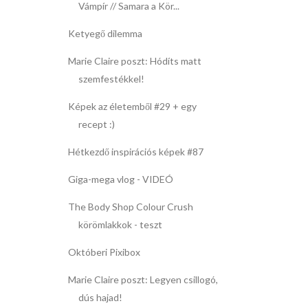
Vámpír // Samara a Kör...
Ketyegő dilemma
Marie Claire poszt: Hódíts matt
szemfestékkel!
Képek az életemből #29 + egy
recept :)
Hétkezdő inspirációs képek #87
Giga-mega vlog - VIDEÓ
The Body Shop Colour Crush
körömlakkok - teszt
Októberi Pixibox
Marie Claire poszt: Legyen csillogó,
dús hajad!