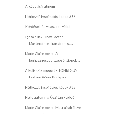
Arcápolási rutinom
Hétkezdő inspirációs képek #86
Kérdések és válaszok - videó
Igéző pillák - Max Factor
Masterpiece Transfrom sz...
Marie Claire poszt: A
leghasznosabb szépségtippek ...
A kulisszák mögött - TONI&GUY
Fashion Week Budapes...
Hétkezdő inspirációs képek #85
Hello autumn // Őszi tag - videó
Marie Claire poszt: Matt ajkak őszre