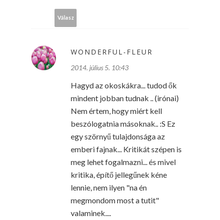
Válasz
WONDERFUL-FLEUR
2014. július 5. 10:43
Hagyd az okoskákra... tudod ők
mindent jobban tudnak .. (irónai)
Nem értem, hogy miért kell
beszólogatnia másoknak.. :S Ez
egy szörnyű tulajdonsága az
emberi fajnak... Kritikát szépen is
meg lehet fogalmazni... és mivel
kritika, építő jellegűnek kéne
lennie, nem ilyen "na én
megmondom most a tutit"
valaminek....