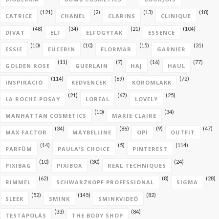
(121)
(2)
(13)
(18)
CATRICE
CHANEL
CLARINS
CLINIQUE
(48)
(34)
(21)
(104)
DIVAT
ELF
ELFOGYTAK
ESSENCE
(10)
(10)
(15)
(31)
ESSIE
EUCERIN
FLORMAR
GARNIER
(11)
(7)
(16)
(77)
GOLDEN ROSE
GUERLAIN
HAJ
HAUL
(114)
(69)
(72)
INSPIRÁCIÓ
KEDVENCEK
KÖRÖMLAKK
(21)
(67)
(25)
LA ROCHE-POSAY
LOREAL
LOVELY
(10)
(34)
MANHATTAN COSMETICS
MARIE CLAIRE
(34)
(86)
(9)
(47)
MAX FACTOR
MAYBELLINE
OPI
OUTFIT
(14)
(5)
(114)
PARFÜM
PAULA'S CHOICE
PINTEREST
(10)
(30)
(24)
PIXIBAG
PIXIBOX
REAL TECHNIQUES
(62)
(8)
(28)
RIMMEL
SCHWARZKOPF PROFESSIONAL
SIGMA
(52)
(145)
(82)
SLEEK
SMINK
SMINKVIDEÓ
(33)
(84)
TESTÁPOLÁS
THE BODY SHOP