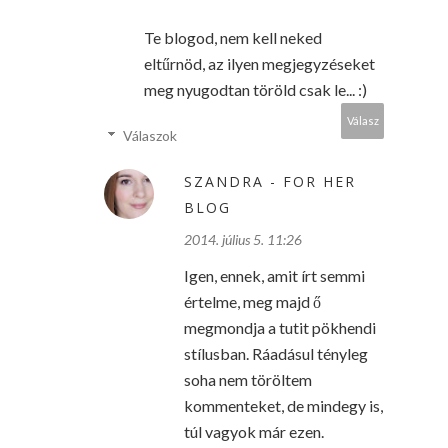
Te blogod, nem kell neked
eltűrnöd, az ilyen megjegyzéseket
meg nyugodtan töröld csak le... :)
Válasz
Válaszok
SZANDRA - FOR HER
BLOG
2014. július 5. 11:26
Igen, ennek, amit írt semmi
értelme, meg majd ő
megmondja a tutit pökhendi
stílusban. Ráadásul tényleg
soha nem töröltem
kommenteket, de mindegy is,
túl vagyok már ezen.