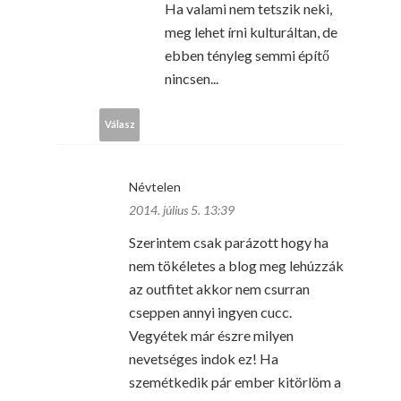
Ha valami nem tetszik neki,
meg lehet írni kulturáltan, de
ebben tényleg semmi építő
nincsen...
Válasz
Névtelen
2014. július 5. 13:39
Szerintem csak parázott hogy ha
nem tökéletes a blog meg lehúzzák
az outfitet akkor nem csurran
cseppen annyi ingyen cucc.
Vegyétek már észre milyen
nevetséges indok ez! Ha
szemétkedik pár ember kitörlöm a