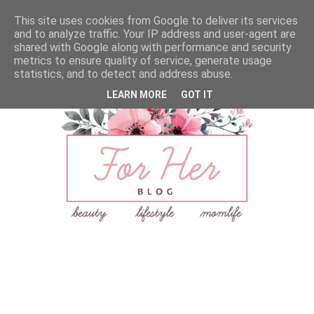
This site uses cookies from Google to deliver its services
and to analyze traffic. Your IP address and user-agent are
shared with Google along with performance and security
metrics to ensure quality of service, generate usage
statistics, and to detect and address abuse.
LEARN MORE
GOT IT