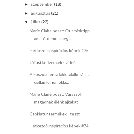
szeptember
(18)
►
augusztus
(21)
►
július
(22)
▼
Marie Claire poszt: Öt sminktipp,
amit érdemes meg...
Hétkezdő inspirációs képek #75
Júliusi kedvencek - videó
A koszosmenta lakk találkozása a
csillámló homokla...
Marie Claire poszt: Varázsolj
magadnak élénk ajkakat
CaoNatur termékek - teszt
Hétkezdő inspirációs képek #74