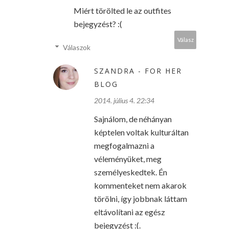
Miért törölted le az outfites
bejegyzést? :(
Válasz
Válaszok
SZANDRA - FOR HER
BLOG
2014. július 4. 22:34
Sajnálom, de néhányan
képtelen voltak kulturáltan
megfogalmazni a
véleményüket, meg
személyeskedtek. Én
kommenteket nem akarok
törölni, így jobbnak láttam
eltávolítani az egész
bejegyzést :(.