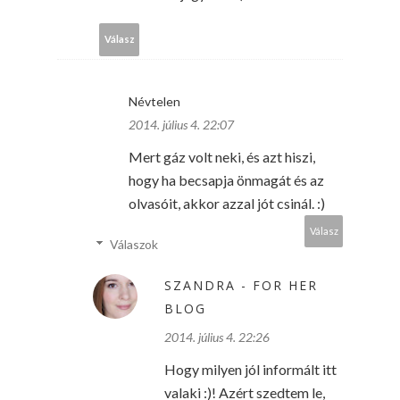
Válasz
Névtelen
2014. július 4. 22:07
Mert gáz volt neki, és azt hiszi,
hogy ha becsapja önmagát és az
olvasóit, akkor azzal jót csinál. :)
Válasz
Válaszok
SZANDRA - FOR HER
BLOG
2014. július 4. 22:26
Hogy milyen jól informált itt
valaki :)! Azért szedtem le,