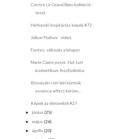
Catrice Le Grand Bleu kollekció -
teszt
Hétkezdő inspirációs képek #72
Júliusi Pixibox - videó
Fontos: változás a blogon
Marie Claire poszt: Hat tuti
kozmetikum fesztiválokra
Rózsaszín csiri-biri körmök -
essence effect köröm...
Képek az életemből #27
június
(25)
►
május
(26)
►
április
(20)
►