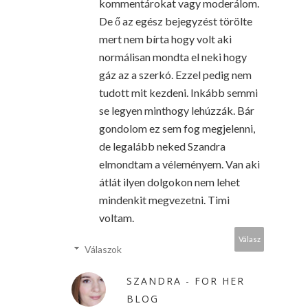
kommentárokat vagy moderálom.
De ő az egész bejegyzést törölte
mert nem bírta hogy volt aki
normálisan mondta el neki hogy
gáz az a szerkó. Ezzel pedig nem
tudott mit kezdeni. Inkább semmi
se legyen minthogy lehúzzák. Bár
gondolom ez sem fog megjelenni,
de legalább neked Szandra
elmondtam a véleményem. Van aki
átlát ilyen dolgokon nem lehet
mindenkit megvezetni. Timi
voltam.
Válasz
Válaszok
SZANDRA - FOR HER
BLOG