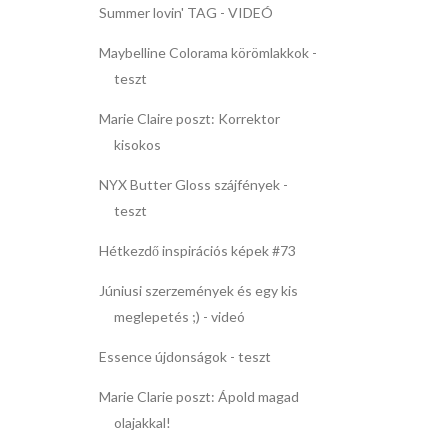
Summer lovin' TAG - VIDEÓ
Maybelline Colorama körömlakkok -
teszt
Marie Claire poszt: Korrektor
kisokos
NYX Butter Gloss szájfények -
teszt
Hétkezdő inspirációs képek #73
Júniusi szerzemények és egy kis
meglepetés ;) - videó
Essence újdonságok - teszt
Marie Clarie poszt: Ápold magad
olajakkal!