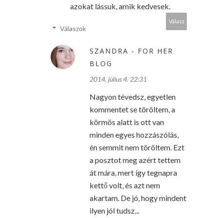
azokat lássuk, amik kedvesek.
Válasz
Válaszok
SZANDRA - FOR HER
BLOG
2014. július 4. 22:31
Nagyon tévedsz, egyetlen
kommentet se töröltem, a
körmös alatt is ott van
minden egyes hozzászólás,
én semmit nem töröltem. Ezt
a posztot meg azért tettem
át mára, mert így tegnapra
kettő volt, és azt nem
akartam. De jó, hogy mindent
ilyen jól tudsz...