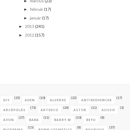
március
(23)
►
február
(17)
►
január
(17)
►
2013
(241)
►
2012
(157)
►
(25)
(10)
(22)
(17)
DIY
ADEN
ALVERDE
ANTIKEDVENCEK
(73)
(24)
(11)
(3)
ARCÁPOLÁS
ARTDECO
ASTOR
AUSSIE
(27)
(11)
(10)
(8)
AVON
BABA
BARRY M
BEYU
(15)
(8)
(37)
BIODERMA
BOMB COSMETICS
BOURJOIS