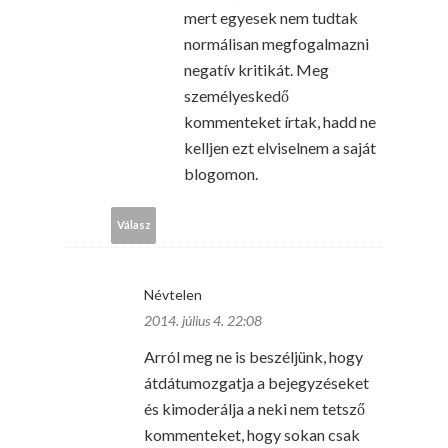
mert egyesek nem tudtak
normálisan megfogalmazni
negatív kritikát. Meg
személyeskedő
kommenteket írtak, hadd ne
kelljen ezt elviselnem a saját
blogomon.
Válasz
Névtelen
2014. július 4. 22:08
Arról meg ne is beszéljünk, hogy
átdátumozgatja a bejegyzéseket
és kimoderálja a neki nem tetsző
kommenteket, hogy sokan csak