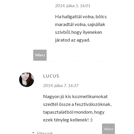
2014. július 5. 16:01
Ha hallgattál volna, bölcs
maradtál volna, sajnállak
szívből, hogy ilyeneken
járatod az agyad.
Válasz
LUCUS
2014. július 7. 16:37
Nagyon jó kis kozmetikumokat
szedtél össze a fesztiválozóknak,
tapasztalatból mondom, hogy
ezek tényleg kellenek! :)
Válasz
Válaszok