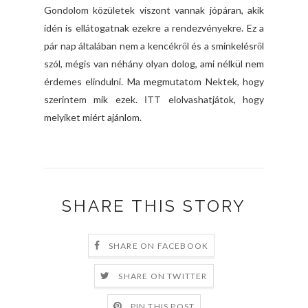
Gondolom közületek viszont vannak jópáran, akik
idén is ellátogatnak ezekre a rendezvényekre. Ez a
pár nap általában nem a kencékről és a sminkelésről
szól, mégis van néhány olyan dolog, ami nélkül nem
érdemes elindulni. Ma megmutatom Nektek, hogy
szerintem mik ezek.
ITT
elolvashatjátok, hogy
melyiket miért ajánlom.
SHARE THIS STORY
SHARE ON FACEBOOK
SHARE ON TWITTER
PIN THIS POST