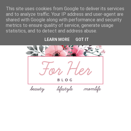
This site uses cookies from Google to deliver its services
and to analyze traffic. Your IP address and user-agent are
shared with Google along with performance and security
metrics to ensure quality of service, generate usage
statistics, and to detect and address abuse.
LEARN MORE
GOT IT