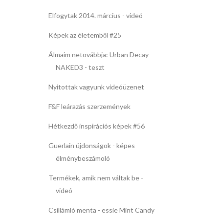
Elfogytak 2014. március - videó
Képek az életemből #25
Álmaim netovábbja: Urban Decay
NAKED3 - teszt
Nyitottak vagyunk videóüzenet
F&F leárazás szerzemények
Hétkezdő inspirációs képek #56
Guerlain újdonságok - képes
élménybeszámoló
Termékek, amik nem váltak be -
videó
Csillámló menta - essie Mint Candy