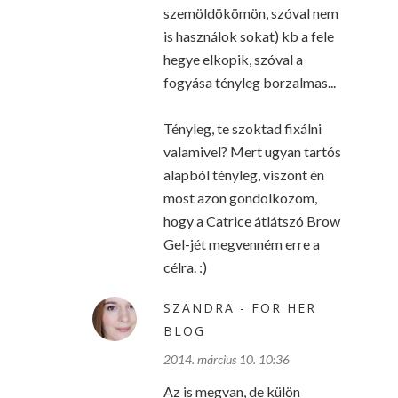
szemöldökömön, szóval nem
is használok sokat) kb a fele
hegye elkopik, szóval a
fogyása tényleg borzalmas...
Tényleg, te szoktad fixálni
valamivel? Mert ugyan tartós
alapból tényleg, viszont én
most azon gondolkozom,
hogy a Catrice átlátszó Brow
Gel-jét megvenném erre a
célra. :)
SZANDRA - FOR HER
BLOG
2014. március 10. 10:36
Az is megvan, de külön