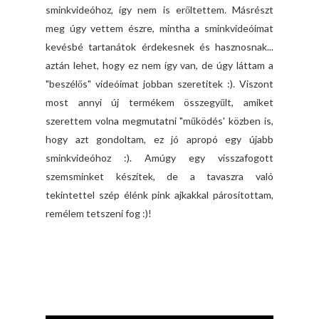
sminkvideóhoz, így nem is erőltettem. Másrészt
meg úgy vettem észre, mintha a sminkvideóimat
kevésbé tartanátok érdekesnek és hasznosnak...
aztán lehet, hogy ez nem így van, de úgy láttam a
"beszélős" videóimat jobban szeretitek :). Viszont
most annyi új termékem összegyűlt, amiket
szerettem volna megmutatni "működés' közben is,
hogy azt gondoltam, ez jó apropó egy újabb
sminkvideóhoz :). Amúgy egy visszafogott
szemsminket készítek, de a tavaszra való
tekintettel szép élénk pink ajkakkal párosítottam,
remélem tetszeni fog :)!