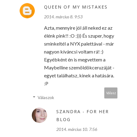
QUEEN OF MY MISTAKES
2014. március 8. 9:53
Azta, mennyire jól áll neked ez az
élénk pink!! :O :))) És szuper, hogy
sminkeltél a NYX palettával - már
nagyon kíváncsi voltam rá! :)
Egyébként én is megvettem a
Maybelline szemöldökceruzáját -
egyet találhatsz, kinek a hatására.
:P
Válasz
Válaszok
SZANDRA - FOR HER
BLOG
2014. március 10. 7:56