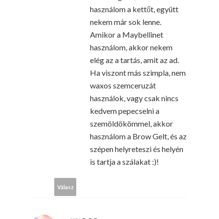
használom a kettőt, együtt
nekem már sok lenne.
Amikor a Maybellinet
használom, akkor nekem
elég az a tartás, amit az ad.
Ha viszont más szimpla, nem
waxos szemceruzát
használok, vagy csak nincs
kedvem pepecselni a
szemöldökömmel, akkor
használom a Brow Gelt, és az
szépen helyreteszi és helyén
is tartja a szálakat :)!
Válasz