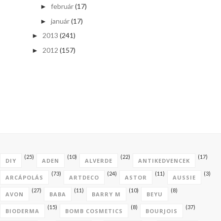
február
(17)
►
január
(17)
►
2013
(241)
►
2012
(157)
►
(25)
(10)
(22)
(17)
DIY
ADEN
ALVERDE
ANTIKEDVENCEK
(73)
(24)
(11)
(3)
ARCÁPOLÁS
ARTDECO
ASTOR
AUSSIE
(27)
(11)
(10)
(8)
AVON
BABA
BARRY M
BEYU
(15)
(8)
(37)
BIODERMA
BOMB COSMETICS
BOURJOIS