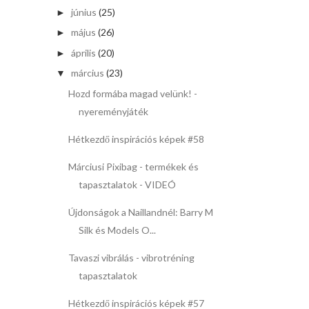
június
(25)
►
május
(26)
►
április
(20)
►
március
(23)
▼
Hozd formába magad velünk! -
nyereményjáték
Hétkezdő inspirációs képek #58
Márciusi Pixibag - termékek és
tapasztalatok - VIDEÓ
Újdonságok a Naillandnél: Barry M
Silk és Models O...
Tavaszi vibrálás - vibrotréning
tapasztalatok
Hétkezdő inspirációs képek #57