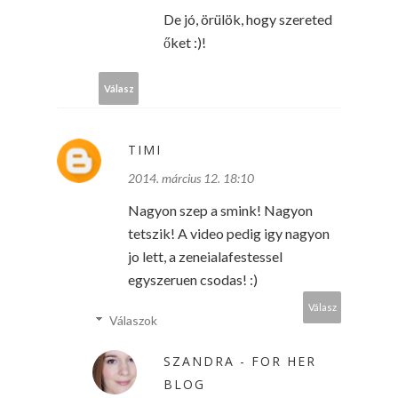
De jó, örülök, hogy szereted
őket :)!
Válasz
TIMI
2014. március 12. 18:10
Nagyon szep a smink! Nagyon
tetszik! A video pedig igy nagyon
jo lett, a zeneialafestessel
egyszeruen csodas! :)
Válasz
Válaszok
SZANDRA - FOR HER
BLOG