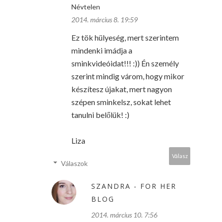
Névtelen
2014. március 8. 19:59
Ez tök hülyeség, mert szerintem
mindenki imádja a
sminkvideóidat!!! :)) Én személy
szerint mindig várom, hogy mikor
készítesz újakat, mert nagyon
szépen sminkelsz, sokat lehet
tanulni belőlük! :)
Liza
Válasz
Válaszok
SZANDRA - FOR HER
BLOG
2014. március 10. 7:56