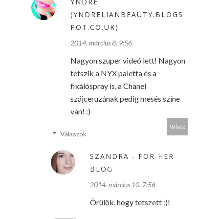
YNDRE
(YNDRELIANBEAUTY.BLOGS
POT.CO.UK)
2014. március 8. 9:56
Nagyon szuper videó lett! Nagyon
tetszik a NYX paletta és a
fixálóspray is, a Chanel
szájceruzának pedig mesés színe
van! :)
Válasz
Válaszok
SZANDRA - FOR HER
BLOG
2014. március 10. 7:56
Örülök, hogy tetszett :)!