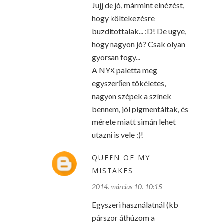
Jujj de jó, mármint elnézést,
hogy költekezésre
buzdítottalak... :D! De ugye,
hogy nagyon jó? Csak olyan
gyorsan fogy...
A NYX paletta meg
egyszerűen tökéletes,
nagyon szépek a színek
bennem, jól pigmentáltak, és
mérete miatt simán lehet
utazni is vele :)!
QUEEN OF MY
MISTAKES
2014. március 10. 10:15
Egyszeri használatnál (kb
párszor áthúzom a