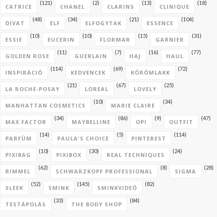
(121)
(2)
(13)
(18)
CATRICE
CHANEL
CLARINS
CLINIQUE
(48)
(34)
(21)
(104)
DIVAT
ELF
ELFOGYTAK
ESSENCE
(10)
(10)
(15)
(31)
ESSIE
EUCERIN
FLORMAR
GARNIER
(11)
(7)
(16)
(77)
GOLDEN ROSE
GUERLAIN
HAJ
HAUL
(114)
(69)
(72)
INSPIRÁCIÓ
KEDVENCEK
KÖRÖMLAKK
(21)
(67)
(25)
LA ROCHE-POSAY
LOREAL
LOVELY
(10)
(34)
MANHATTAN COSMETICS
MARIE CLAIRE
(34)
(86)
(9)
(47)
MAX FACTOR
MAYBELLINE
OPI
OUTFIT
(14)
(5)
(114)
PARFÜM
PAULA'S CHOICE
PINTEREST
(10)
(30)
(24)
PIXIBAG
PIXIBOX
REAL TECHNIQUES
(62)
(8)
(28)
RIMMEL
SCHWARZKOPF PROFESSIONAL
SIGMA
(52)
(145)
(82)
SLEEK
SMINK
SMINKVIDEÓ
(33)
(84)
TESTÁPOLÁS
THE BODY SHOP