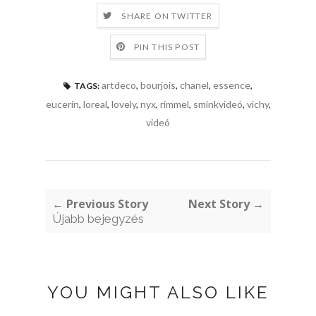
SHARE ON TWITTER
PIN THIS POST
artdeco
,
bourjois
,
chanel
,
essence
,
TAGS:
eucerin
,
loreal
,
lovely
,
nyx
,
rimmel
,
sminkvideó
,
vichy
,
videó
← Previous Story
Next Story →
Újabb bejegyzés
YOU MIGHT ALSO LIKE