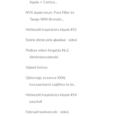
Apple + Catrice...
NYX dupla teszt: Pore Filler és
Tango With Bronzin...
Hétkezdő inspirációs képek #55
Smink élénk pink ajkakkal - videó
Pixibox videó forgatás Nr.2. -
élménybeszámoló
Valami fontos
Újdonság: essence XXXL
hosszantartó szájfény és bi...
Hétkezdő inspirációs képek #54 -
pasztell
Februári kedvencek - videó