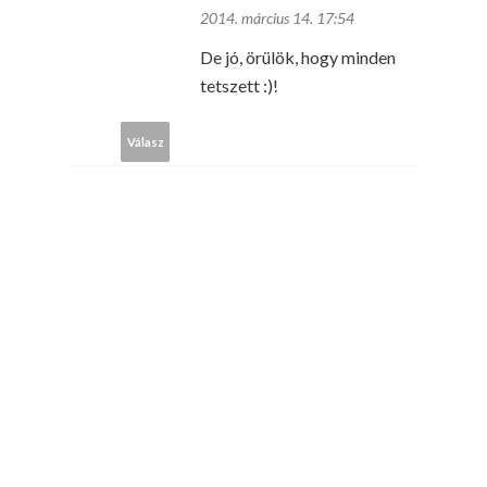
2014. március 14. 17:54
De jó, örülök, hogy minden
tetszett :)!
Válasz