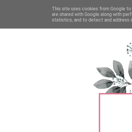
FŐOLDAL
This site uses cookies from Google to d
TERMÉKTESZTEK
BŐRÁPOLÁS
are shared with Google along with perf
statistics, and to detect and address 