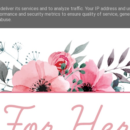
eliver its services and to analyze traffic. Your IP address and 
ÉLETMÓD
BABA
SZEMÉLYES
VIDEÓ
ormance and security metrics to ensure quality of service, gen
abuse.