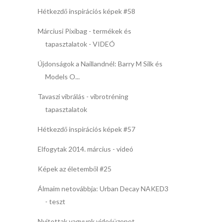
Hétkezdő inspirációs képek #58
Márciusi Pixibag - termékek és
tapasztalatok - VIDEÓ
Újdonságok a Naillandnél: Barry M Silk és
Models O...
Tavaszi vibrálás - vibrotréning
tapasztalatok
Hétkezdő inspirációs képek #57
Elfogytak 2014. március - videó
Képek az életemből #25
Álmaim netovábbja: Urban Decay NAKED3
- teszt
Nyitottak vagyunk videóüzenet