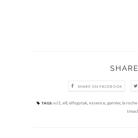
SHARE
SHARE ON FACEBOOK
e.l.f.
,
elf
,
elfogytak
,
essence
,
garnier
,
la roch
TAGS:
treac