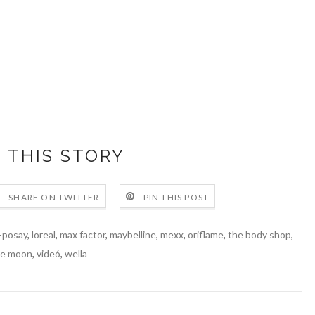
 THIS STORY
SHARE ON TWITTER
PIN THIS POST
e-posay
,
loreal
,
max factor
,
maybelline
,
mexx
,
oriflame
,
the body shop
,
le moon
,
videó
,
wella