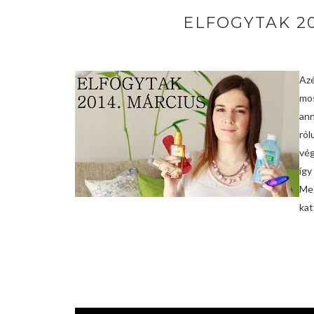
ELFOGYTAK 20
Az
mo
ann
ról
vég
így
Me
kat