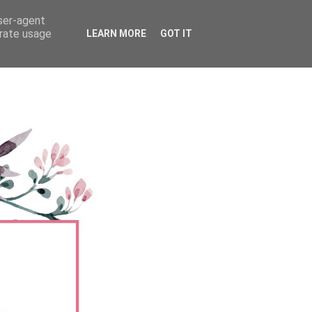
user-agent
erate usage
LEARN MORE
GOT IT