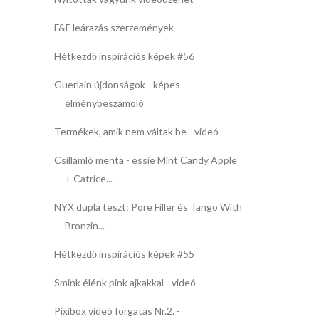
F&F leárazás szerzemények
Hétkezdő inspirációs képek #56
Guerlain újdonságok - képes
élménybeszámoló
Termékek, amik nem váltak be - videó
Csillámló menta - essie Mint Candy Apple
+ Catrice...
NYX dupla teszt: Pore Filler és Tango With
Bronzin...
Hétkezdő inspirációs képek #55
Smink élénk pink ajkakkal - videó
Pixibox videó forgatás Nr.2. -