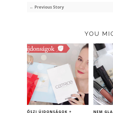
← Previous Story
YOU MI
ŐSZI ÚJDONSÁGOK +
NEM GL