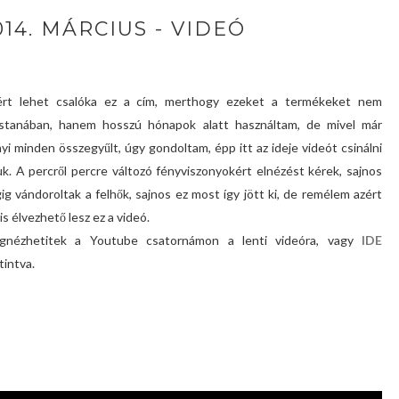
14. MÁRCIUS - VIDEÓ
ért lehet csalóka ez a cím, merthogy ezeket a termékeket nem
stanában, hanem hosszú hónapok alatt használtam, de mivel már
yi minden összegyűlt, úgy gondoltam, épp itt az ideje videót csinálni
uk. A percről percre változó fényviszonyokért elnézést kérek, sajnos
ig vándoroltak a felhők, sajnos ez most így jött ki, de remélem azért
 is élvezhető lesz ez a videó.
gnézhetitek a Youtube csatornámon a lenti videóra, vagy
IDE
tintva.