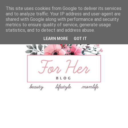
This site uses cookies from Google to deliver its services
and to analyze traffic. Your IP address and user-agent are
shared with Google along with performance and security
metrics to ensure quality of service, generate usage
statistics, and to detect and address abuse.
LEARN MORE
GOT IT