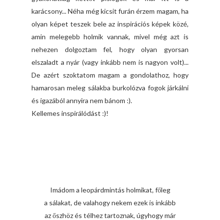
karácsony... Néha még kicsit furán érzem magam, ha
olyan képet teszek bele az inspirációs képek közé,
amin melegebb holmik vannak, mivel még azt is
nehezen dolgoztam fel, hogy olyan gyorsan
elszaladt a nyár (vagy inkább nem is nagyon volt)...
De azért szoktatom magam a gondolathoz, hogy
hamarosan meleg sálakba burkolózva fogok járkálni
és igazából annyira nem bánom :).
Kellemes inspirálódást :)!
Imádom a leopárdmintás holmikat, főleg
a sálakat, de valahogy nekem ezek is inkább
az őszhöz és télhez tartoznak, úgyhogy már