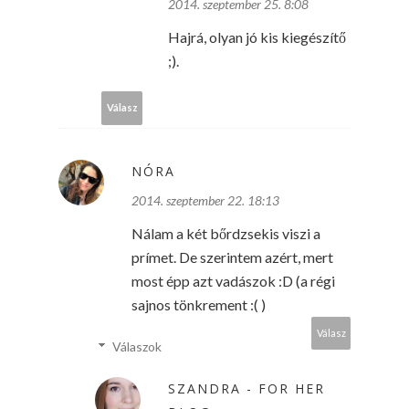
2014. szeptember 25. 8:08
Hajrá, olyan jó kis kiegészítő
;).
Válasz
NÓRA
2014. szeptember 22. 18:13
Nálam a két bőrdzsekis viszi a
prímet. De szerintem azért, mert
most épp azt vadászok :D (a régi
sajnos tönkrement :( )
Válasz
Válaszok
SZANDRA - FOR HER