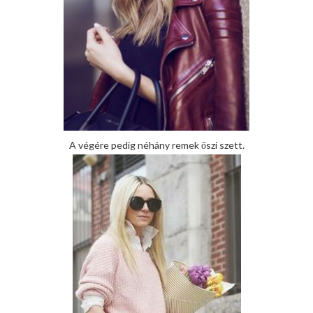
A végére pedig néhány remek őszi szett.