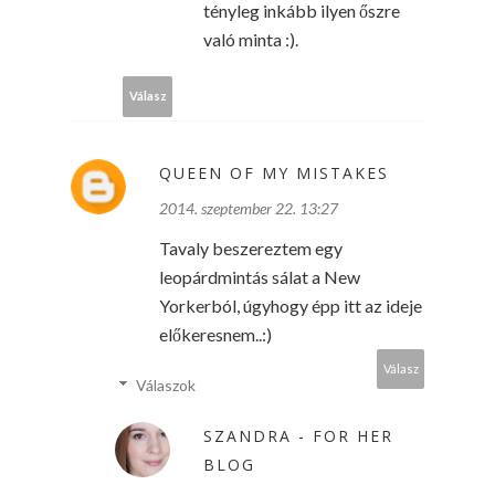
tényleg inkább ilyen őszre
való minta :).
Válasz
QUEEN OF MY MISTAKES
2014. szeptember 22. 13:27
Tavaly beszereztem egy
leopárdmintás sálat a New
Yorkerból, úgyhogy épp itt az ideje
előkeresnem..:)
Válasz
Válaszok
SZANDRA - FOR HER
BLOG