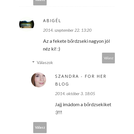
ABIGÉL
2014. szeptember 22. 13:20
Az a fekete bőrdzseki nagyon jól
néz ki! :)
Válasz
Válaszok
SZANDRA - FOR HER
BLOG
2014. október 3. 18:05
Jajj imádom a bőrdzsekiket
:)!!!
Válasz