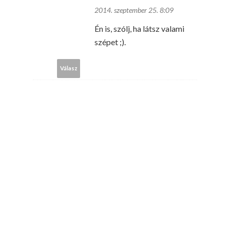
2014. szeptember 25. 8:09
Én is, szólj, ha látsz valami
szépet ;).
Válasz