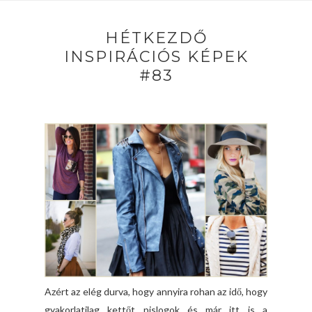
HÉTKEZDŐ
INSPIRÁCIÓS KÉPEK
#83
Azért az elég durva, hogy annyira rohan az idő, hogy
gyakorlatilag kettőt pislogok és már itt is a