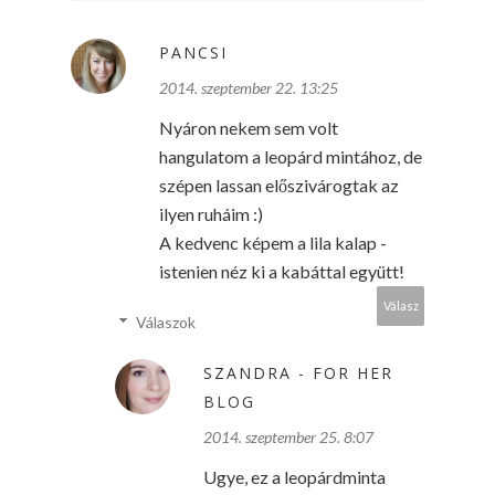
PANCSI
2014. szeptember 22. 13:25
Nyáron nekem sem volt
hangulatom a leopárd mintához, de
szépen lassan előszivárogtak az
ilyen ruháim :)
A kedvenc képem a lila kalap -
istenien néz ki a kabáttal együtt!
Válasz
Válaszok
SZANDRA - FOR HER
BLOG
2014. szeptember 25. 8:07
Ugye, ez a leopárdminta