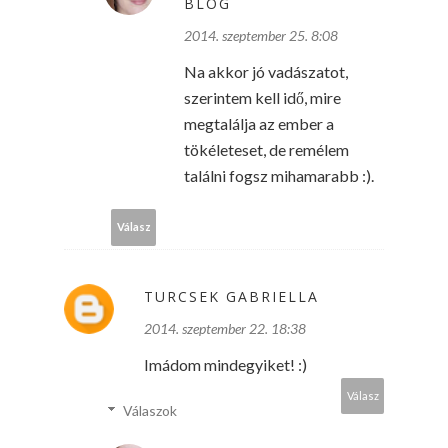
BLOG
2014. szeptember 25. 8:08
Na akkor jó vadászatot,
szerintem kell idő, mire
megtalálja az ember a
tökéleteset, de remélem
találni fogsz mihamarabb :).
Válasz
TURCSEK GABRIELLA
2014. szeptember 22. 18:38
Imádom mindegyiket! :)
Válasz
Válaszok