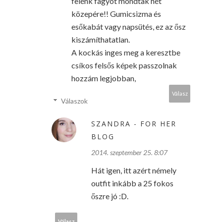
felénk fagyot mondtak hét
közepére!! Gumicsizma és
esőkabát vagy napsütés, ez az ősz
kiszámíthatatlan.
A kockás inges meg a keresztbe
csíkos felsős képek passzolnak
hozzám legjobban,
Válasz
Válaszok
SZANDRA - FOR HER
BLOG
2014. szeptember 25. 8:07
Hát igen, itt azért némely
outfit inkább a 25 fokos
őszre jó :D.
Válasz