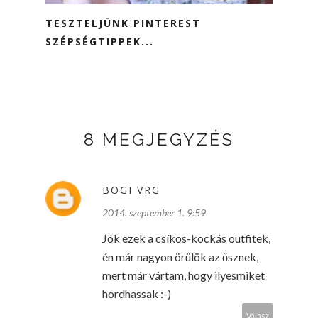
TESZTELJÜNK PINTEREST
SZÉPSÉGTIPPEK...
8 MEGJEGYZÉS
BOGI VRG
2014. szeptember 1. 9:59
Jók ezek a csíkos-kockás outfitek,
én már nagyon örülök az ősznek,
mert már vártam, hogy ilyesmiket
hordhassak :-)
Válasz