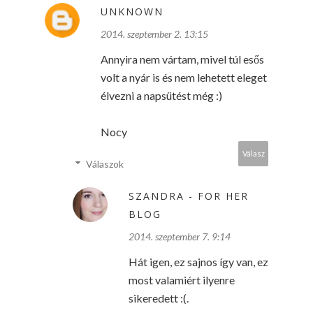
UNKNOWN
2014. szeptember 2. 13:15
Annyira nem vártam, mivel túl esős
volt a nyár is és nem lehetett eleget
élvezni a napsütést még :)
Nocy
Válasz
Válaszok
SZANDRA - FOR HER
BLOG
2014. szeptember 7. 9:14
Hát igen, ez sajnos így van, ez
most valamiért ilyenre
sikeredett :(.