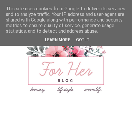
This site uses cookies from Google to deliver its services
and to analyze traffic. Your IP address and user-agent are
shared with Google along with performance and security
metrics to ensure quality of service, generate usage
statistics, and to detect and address abuse.
LEARN MORE
GOT IT