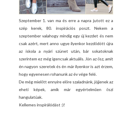
Szeptember 1. van ma és erre a napra jutott ez a
szép kerek, 80. inspirációs poszt. Nekem a
szeptember valahogy mindig egy új kezdet és nem
csak azért, mert anno ugye ilyenkor kezdődött újra
az iskola a nyári szünet után, bár sokatoknak
szerintem ez még igencsak aktuális. Jön az ősz, amit
én nagyon szeretek és én már ilyenkor is azt érzem,
hogy egyenesen rohanunk az év vége felé.
De még mielőtt ennyire előre szaladnánk, jöjjenek az
eheti képek, amik már egyértelműen őszi
hangulatúak.
Kellemes inspirálódást :)!