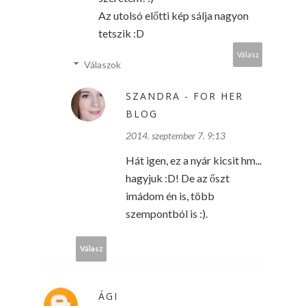
Az utolsó előtti kép sálja nagyon
tetszik :D
Válasz
Válaszok
SZANDRA - FOR HER
BLOG
2014. szeptember 7. 9:13
Hát igen, ez a nyár kicsit hm...
hagyjuk :D! De az őszt
imádom én is, több
szempontból is :).
Válasz
ÁGI