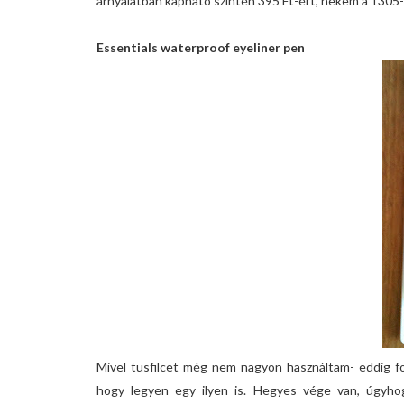
árnyalatban kapható szintén 395 Ft-ért, nekem a 1305-ö
Essentials waterproof eyeliner pen
Mivel tusfilcet még nem nagyon használtam- eddig fol
hogy legyen egy ilyen is. Hegyes vége van, úgyhogy