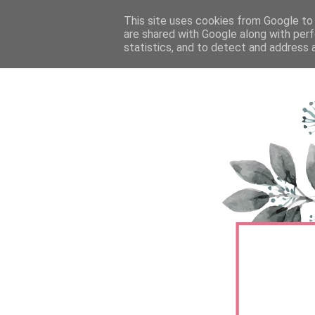
FŐOLDAL
This site uses cookies from Google to d
TERMÉKTESZTEK
BŐRÁPOLÁS
are shared with Google along with perf
statistics, and to detect and address 