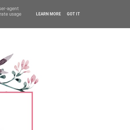
user-agent
erate usage
LEARN MORE
GOT IT