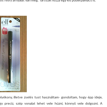
s Ivory árnyalat van meg. Tartozik hozzá egy kis púderpamacs is.
yékony, illetve zselés tust használtam- gondoltam, hogy épp ideje,
 precíz, szép vonalat lehet vele húzni, könnyű vele dolgozni. A