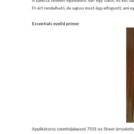
A paletta fedelén egyébként van egy tükör, és két d
Ft-ért rendelhető, de sajnos most épp elfogyott, ami e
Essentials eyelid primer
Applikátoros szemhéjalapozó 7501-es Sheer árnyalatban