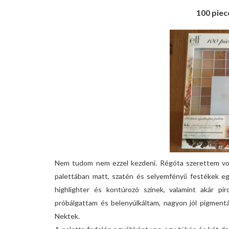
100 piec
Nem tudom nem ezzel kezdeni. Régóta szerettem voln
palettában matt, szatén és selyemfényű festékek eg
highlighter és kontúrozó színek, valamint akár pi
próbálgattam és belenyúlkáltam, nagyon jól pigment
Nektek.