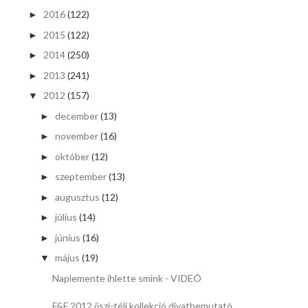
2016
(122)
►
2015
(122)
►
2014
(250)
►
2013
(241)
►
2012
(157)
▼
december
(13)
►
november
(16)
►
október
(12)
►
szeptember
(13)
►
augusztus
(12)
►
július
(14)
►
június
(16)
►
május
(19)
▼
Naplemente ihlette smink - VIDEÓ
F&F 2012 őszi-téli kollekció divatbemutató