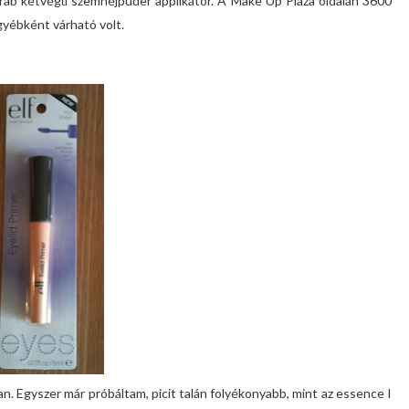
arab kétvégű szemhéjpúder applikátor. A Make Up Plaza oldalán 3600
gyébként várható volt.
. Egyszer már próbáltam, picit talán folyékonyabb, mint az essence I