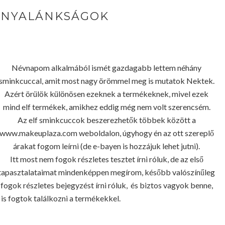
 NYALÁNKSÁGOK
Névnapom alkalmából ismét gazdagabb lettem néhány
sminkcuccal, amit most nagy örömmel meg is mutatok Nektek.
Azért örülök különösen ezeknek a termékeknek, mivel ezek
mind elf termékek, amikhez eddig még nem volt szerencsém.
Az elf sminkcuccok beszerezhetők többek között a
www.makeuplaza.com weboldalon, úgyhogy én az ott szereplő
árakat fogom leírni (de e-bayen is hozzájuk lehet jutni).
Itt most nem fogok részletes tesztet írni róluk, de az első
tapasztalataimat mindenképpen megírom, később valószínűleg
fogok részletes bejegyzést írni róluk, és biztos vagyok benne,
s fogtok találkozni a termékekkel.