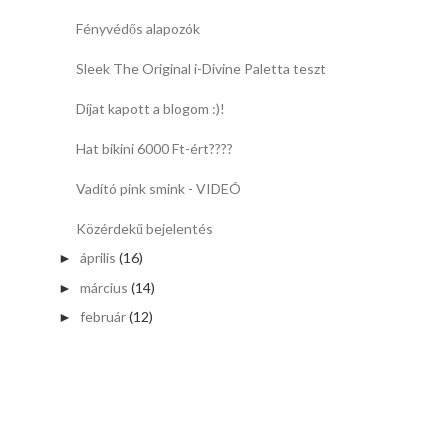
Fényvédős alapozók
Sleek The Original i-Divine Paletta teszt
Díjat kapott a blogom :)!
Hat bikini 6000 Ft-ért????
Vadító pink smink - VIDEÓ
Közérdekű bejelentés
április
(16)
►
március
(14)
►
február
(12)
►