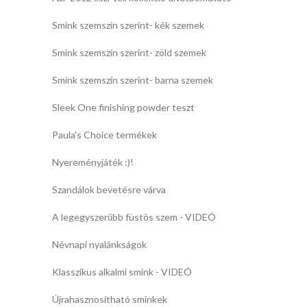
Smink szemszín szerint- kék szemek
Smink szemszín szerint- zöld szemek
Smink szemszín szerint- barna szemek
Sleek One finishing powder teszt
Paula's Choice termékek
Nyereményjáték :)!
Szandálok bevetésre várva
A legegyszerűbb füstös szem - VIDEÓ
Névnapi nyalánkságok
Klasszikus alkalmi smink - VIDEÓ
Újrahasznosítható sminkek