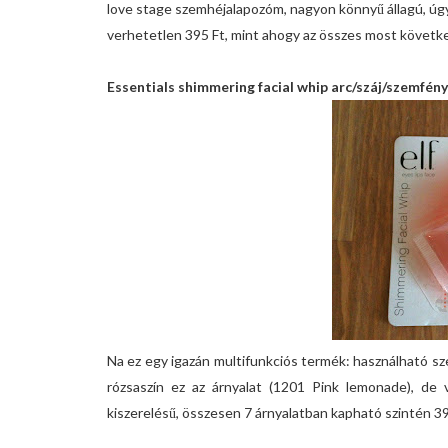
love stage szemhéjalapozóm, nagyon könnyű állagú, úgyh
verhetetlen 395 Ft, mint ahogy az összes most követk
Essentials shimmering facial whip arc/száj/szemfény
Na ez egy igazán multifunkciós termék: használható szem
rózsaszín ez az árnyalat (1201 Pink lemonade), de va
kiszerelésű, összesen 7 árnyalatban kapható szintén 39