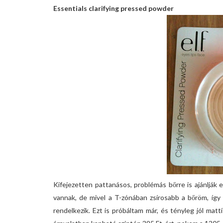
Essentials clarifying pressed powder
Kifejezetten pattanásos, problémás bőrre is ajánlják
vannak, de mivel a T-zónában zsírosabb a bőröm, így m
rendelkezik. Ezt is próbáltam már, és tényleg jól mat