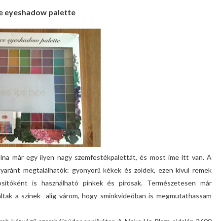
e eyeshadow palette
a már egy ilyen nagy szemfestékpalettát, és most íme itt van. A
yaránt megtalálhatók: gyönyörű kékek és zöldek, ezen kívül remek
rosítóként is használható pinkek és pirosak. Természetesen már
áltak a színek- alig várom, hogy sminkvideóban is megmutathassam