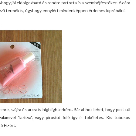
ogy jól eldolgozható és rendre tartotta is a szemhéjfestéket. Az ára
ező termék is, úgyhogy ennyiért mindenképpen érdemes kipróbálni.
re, szájra és arcra is highlighterként. Bár ahhoz lehet, hogy picit túl
lamivel "lazítva", vagy pirosító fölé így is tökéletes. Kis tubusos
5 Ft-ért.