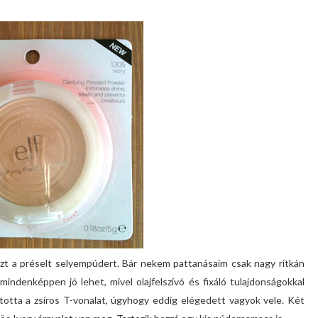
 ezt a préselt selyempúdert. Bár nekem pattanásaim csak nagy ritkán
indenképpen jó lehet, mivel olajfelszívó és fixáló tulajdonságokkal
tította a zsíros T-vonalat, úgyhogy eddig elégedett vagyok vele. Két