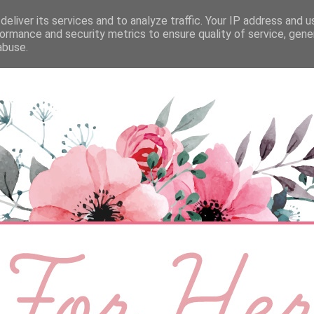
eliver its services and to analyze traffic. Your IP address and 
ÉLETMÓD
BABA
SZEMÉLYES
VIDEÓ
ormance and security metrics to ensure quality of service, gen
abuse.