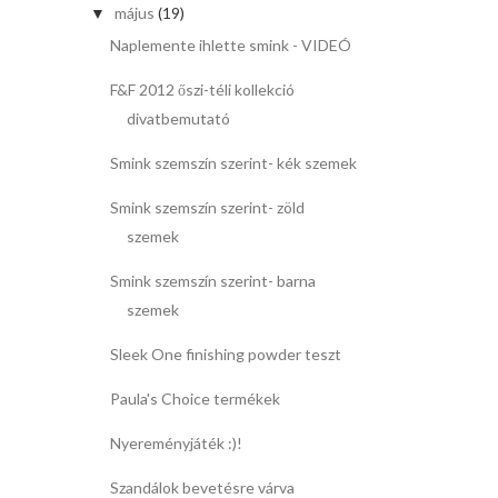
május
(19)
▼
Naplemente ihlette smink - VIDEÓ
F&F 2012 őszi-téli kollekció
divatbemutató
Smink szemszín szerint- kék szemek
Smink szemszín szerint- zöld
szemek
Smink szemszín szerint- barna
szemek
Sleek One finishing powder teszt
Paula's Choice termékek
Nyereményjáték :)!
Szandálok bevetésre várva