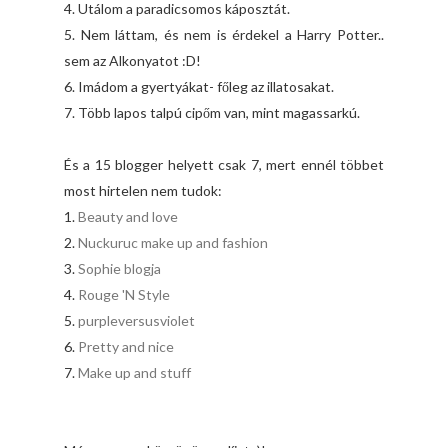
4. Utálom a paradicsomos káposztát.
5. Nem láttam, és nem is érdekel a Harry Potter..
sem az Alkonyatot :D!
6. Imádom a gyertyákat- főleg az illatosakat.
7. Több lapos talpú cipőm van, mint magassarkú.
És a 15 blogger helyett csak 7, mert ennél többet
most hirtelen nem tudok:
1.
Beauty and love
2.
Nuckuruc make up and fashion
3.
Sophie blogja
4.
Rouge 'N Style
5.
purpleversusviolet
6.
Pretty and nice
7.
Make up and stuff