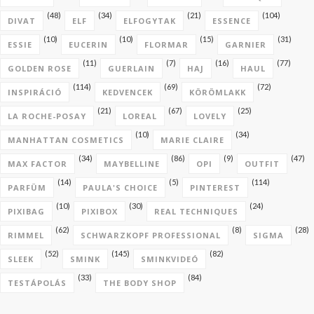
(48)
(34)
(21)
(104)
DIVAT
ELF
ELFOGYTAK
ESSENCE
(10)
(10)
(15)
(31)
ESSIE
EUCERIN
FLORMAR
GARNIER
(11)
(7)
(16)
(77)
GOLDEN ROSE
GUERLAIN
HAJ
HAUL
(114)
(69)
(72)
INSPIRÁCIÓ
KEDVENCEK
KÖRÖMLAKK
(21)
(67)
(25)
LA ROCHE-POSAY
LOREAL
LOVELY
(10)
(34)
MANHATTAN COSMETICS
MARIE CLAIRE
(34)
(86)
(9)
(47)
MAX FACTOR
MAYBELLINE
OPI
OUTFIT
(14)
(5)
(114)
PARFÜM
PAULA'S CHOICE
PINTEREST
(10)
(30)
(24)
PIXIBAG
PIXIBOX
REAL TECHNIQUES
(62)
(8)
(28)
RIMMEL
SCHWARZKOPF PROFESSIONAL
SIGMA
(52)
(145)
(82)
SLEEK
SMINK
SMINKVIDEÓ
(33)
(84)
TESTÁPOLÁS
THE BODY SHOP