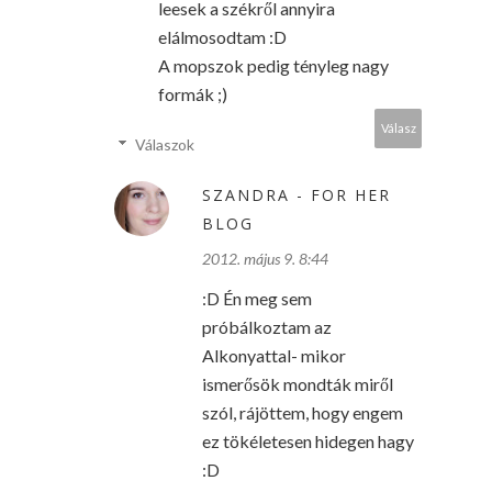
leesek a székről annyira
elálmosodtam :D
A mopszok pedig tényleg nagy
formák ;)
Válasz
Válaszok
SZANDRA - FOR HER
BLOG
2012. május 9. 8:44
:D Én meg sem
próbálkoztam az
Alkonyattal- mikor
ismerősök mondták miről
szól, rájöttem, hogy engem
ez tökéletesen hidegen hagy
:D