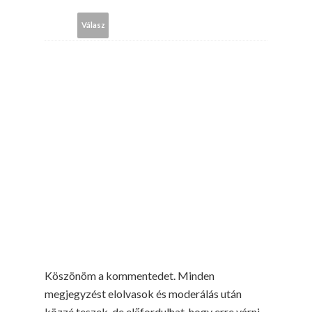
Válasz
Köszönöm a kommentedet. Minden
megjegyzést elolvasok és moderálás után
közzé teszek, de előfordulhat, hogy erre várni