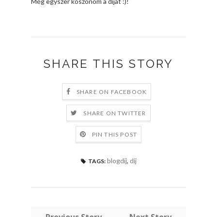
Még egyszer köszönöm a díjat :)!
SHARE THIS STORY
SHARE ON FACEBOOK
SHARE ON TWITTER
PIN THIS POST
blogdíj
,
díj
TAGS:
← Previous Story
Next Story →