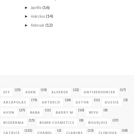
április
(16)
►
március
(14)
►
február
(12)
►
(25)
(10)
(22)
(17)
DIY
ADEN
ALVERDE
ANTIKEDVENCEK
(73)
(24)
(11)
(3)
ARCÁPOLÁS
ARTDECO
ASTOR
AUSSIE
(27)
(11)
(10)
(8)
AVON
BABA
BARRY M
BEYU
(15)
(8)
(37)
BIODERMA
BOMB COSMETICS
BOURJOIS
(121)
(2)
(13)
(18)
CATRICE
CHANEL
CLARINS
CLINIQUE