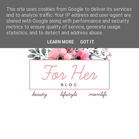
This site uses cookies from Google to deliver its services
and to analyze traffic. Your IP address and user-agent are
shared with Google along with performance and security
metrics to ensure quality of service, generate usage
statistics, and to detect and address abuse.
LEARN MORE
GOT IT