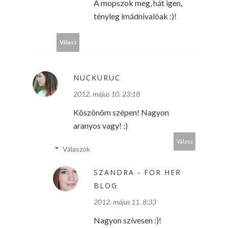
A mopszok meg, hát igen,
tényleg imádnivalóak :)!
Válasz
NUCKURUC
2012. május 10. 23:18
Köszönöm szépen! Nagyon
aranyos vagy! :)
Válasz
Válaszok
SZANDRA - FOR HER
BLOG
2012. május 11. 8:33
Nagyon szívesen :)!