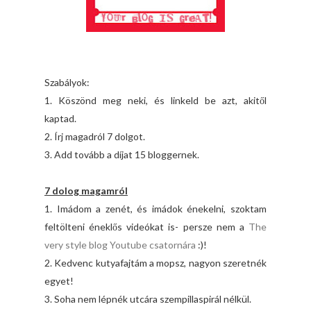
Szabályok:
1. Köszönd meg neki, és linkeld be azt, akitől
kaptad.
2. Írj magadról 7 dolgot.
3. Add tovább a díjat 15 bloggernek.
7 dolog magamról
1. Imádom a zenét, és imádok énekelni, szoktam
feltölteni éneklős videókat is- persze nem a
The
very style blog Youtube csatornára
:)!
2. Kedvenc kutyafajtám a mopsz, nagyon szeretnék
egyet!
3. Soha nem lépnék utcára szempillaspirál nélkül.