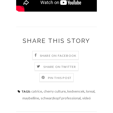
SHARE THIS STORY
SHARE ON FACEBOOK
SHARE ON TWITTER
PIN THIS POST
catrice
,
cherry culture
,
kedvencek
,
loreal
,
TAGS:
maybelline
,
schwarzkopf professional
,
videó