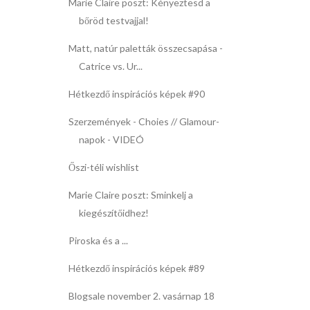
Marie Claire poszt: Kényeztesd a
bőröd testvajjal!
Matt, natúr paletták összecsapása -
Catrice vs. Ur...
Hétkezdő inspirációs képek #90
Szerzemények - Choies // Glamour-
napok - VIDEÓ
Őszi-téli wishlist
Marie Claire poszt: Sminkelj a
kiegészítőidhez!
Piroska és a ...
Hétkezdő inspirációs képek #89
Blogsale november 2. vasárnap 18