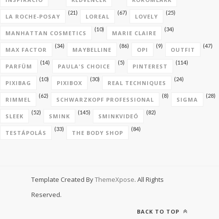
(21)
(67)
(25)
LA ROCHE-POSAY
LOREAL
LOVELY
(10)
(34)
MANHATTAN COSMETICS
MARIE CLAIRE
(34)
(86)
(9)
(47)
MAX FACTOR
MAYBELLINE
OPI
OUTFIT
(14)
(5)
(114)
PARFÜM
PAULA'S CHOICE
PINTEREST
(10)
(30)
(24)
PIXIBAG
PIXIBOX
REAL TECHNIQUES
(62)
(8)
(28)
RIMMEL
SCHWARZKOPF PROFESSIONAL
SIGMA
(52)
(145)
(82)
SLEEK
SMINK
SMINKVIDEÓ
(33)
(84)
TESTÁPOLÁS
THE BODY SHOP
Template Created By
ThemeXpose
. All Rights
Reserved.
BACK TO TOP