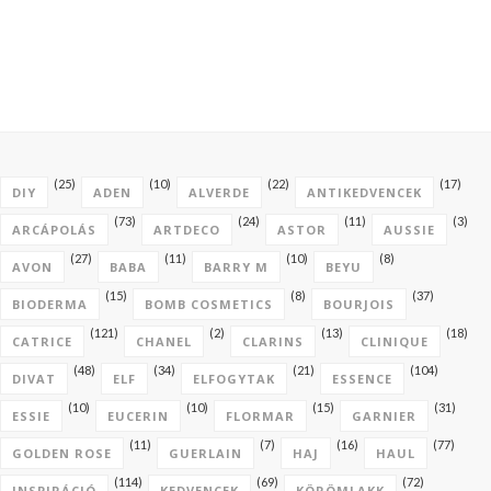
(25)
(10)
(22)
(17)
DIY
ADEN
ALVERDE
ANTIKEDVENCEK
(73)
(24)
(11)
(3)
ARCÁPOLÁS
ARTDECO
ASTOR
AUSSIE
(27)
(11)
(10)
(8)
AVON
BABA
BARRY M
BEYU
(15)
(8)
(37)
BIODERMA
BOMB COSMETICS
BOURJOIS
(121)
(2)
(13)
(18)
CATRICE
CHANEL
CLARINS
CLINIQUE
(48)
(34)
(21)
(104)
DIVAT
ELF
ELFOGYTAK
ESSENCE
(10)
(10)
(15)
(31)
ESSIE
EUCERIN
FLORMAR
GARNIER
(11)
(7)
(16)
(77)
GOLDEN ROSE
GUERLAIN
HAJ
HAUL
(114)
(69)
(72)
INSPIRÁCIÓ
KEDVENCEK
KÖRÖMLAKK