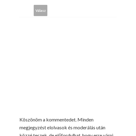
Válasz
Köszönöm a kommentedet. Minden
megjegyzést elolvasok és moderálás után
közzé teszek, de előfordulhat, hogy erre várni