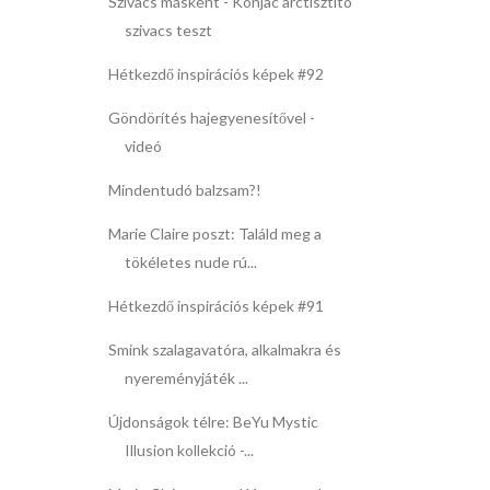
Szivacs másként - Konjac arctisztító
szivacs teszt
Hétkezdő inspirációs képek #92
Göndörítés hajegyenesítővel -
videó
Mindentudó balzsam?!
Marie Claire poszt: Találd meg a
tökéletes nude rú...
Hétkezdő inspirációs képek #91
Smink szalagavatóra, alkalmakra és
nyereményjáték ...
Újdonságok télre: BeYu Mystic
Illusion kollekció -...