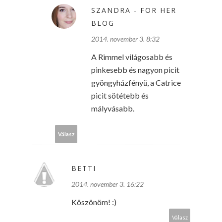
SZANDRA - FOR HER
BLOG
2014. november 3. 8:32
A Rimmel világosabb és
pinkesebb és nagyon picit
gyöngyházfényű, a Catrice
picit sötétebb és
mályvásabb.
Válasz
BETTI
2014. november 3. 16:22
Köszönöm! :)
Válasz