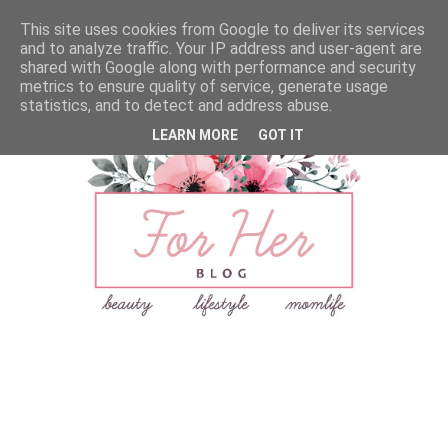
This site uses cookies from Google to deliver its services
and to analyze traffic. Your IP address and user-agent are
shared with Google along with performance and security
metrics to ensure quality of service, generate usage
statistics, and to detect and address abuse.
LEARN MORE
GOT IT