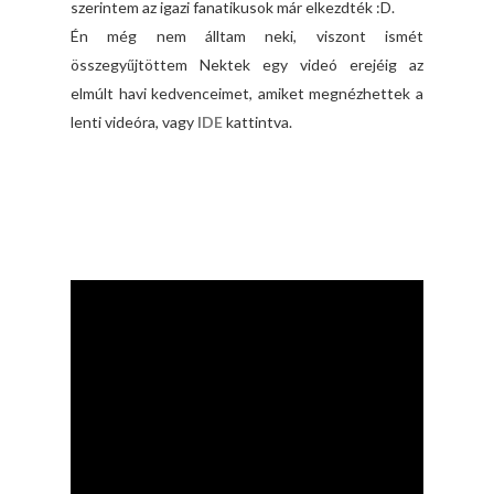
szerintem az igazi fanatikusok már elkezdték :D.
Én még nem álltam neki, viszont ismét
összegyűjtöttem Nektek egy videó erejéig az
elmúlt havi kedvenceimet, amiket megnézhettek a
lenti videóra, vagy
IDE
kattintva.