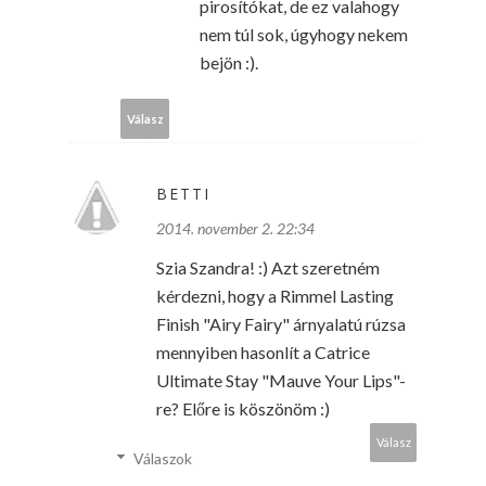
pirosítókat, de ez valahogy
nem túl sok, úgyhogy nekem
bejön :).
Válasz
BETTI
2014. november 2. 22:34
Szia Szandra! :) Azt szeretném
kérdezni, hogy a Rimmel Lasting
Finish "Airy Fairy" árnyalatú rúzsa
mennyiben hasonlít a Catrice
Ultimate Stay "Mauve Your Lips"-
re? Előre is köszönöm :)
Válasz
Válaszok