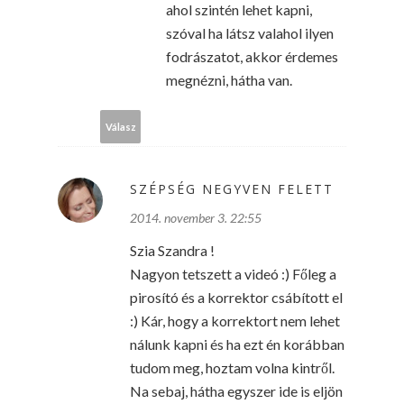
ahol szintén lehet kapni,
szóval ha látsz valahol ilyen
fodrászatot, akkor érdemes
megnézni, hátha van.
Válasz
SZÉPSÉG NEGYVEN FELETT
2014. november 3. 22:55
Szia Szandra !
Nagyon tetszett a videó :) Főleg a
pirosító és a korrektor csábított el
:) Kár, hogy a korrektort nem lehet
nálunk kapni és ha ezt én korábban
tudom meg, hoztam volna kintről.
Na sebaj, hátha egyszer ide is eljön