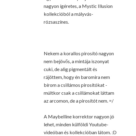
nagyon ígéretes, a Mystic Illusion
kollekcióból a mályvás-
rózsaszínes.
Nekem a korallos pirosító nagyon
nem bejövős, a mintája iszonyat
cuki, de alig pigmentált és
rájöttem, hogy én baromira nem
bírom a csillámos pirosítókat -
múltkor csak a csillámokat láttam
az arcomon, de a pirosítót nem. =/
A Maybelline korrektor nagyon jó
lehet, minden külföldi Youtube-
videóban és kollekcióban látom. :D