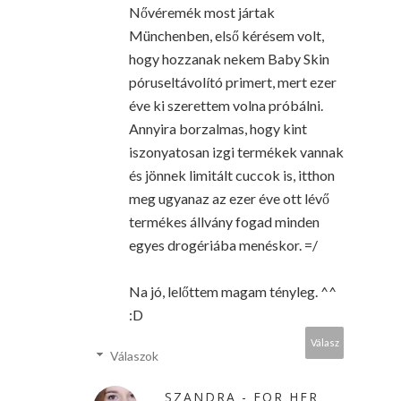
Nővéremék most jártak
Münchenben, első kérésem volt,
hogy hozzanak nekem Baby Skin
póruseltávolító primert, mert ezer
éve ki szerettem volna próbálni.
Annyira borzalmas, hogy kint
iszonyatosan izgi termékek vannak
és jönnek limitált cuccok is, itthon
meg ugyanaz az ezer éve ott lévő
termékes állvány fogad minden
egyes drogériába menéskor. =/
Na jó, lelőttem magam tényleg. ^^
:D
Válasz
Válaszok
SZANDRA - FOR HER