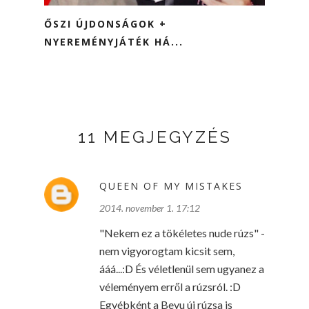
ŐSZI ÚJDONSÁGOK +
NYEREMÉNYJÁTÉK HÁ...
11 MEGJEGYZÉS
QUEEN OF MY MISTAKES
2014. november 1. 17:12
"Nekem ez a tökéletes nude rúzs" -
nem vigyorogtam kicsit sem,
ááá...:D És véletlenül sem ugyanez a
véleményem erről a rúzsról. :D
Egyébként a Beyu új rúzsa is