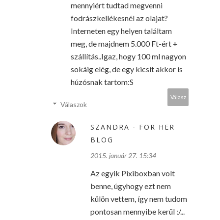
mennyiért tudtad megvenni
fodrászkellékesnél az olajat?
Interneten egy helyen találtam
meg, de majdnem 5.000 Ft-ért +
szállítás..Igaz, hogy 100 ml nagyon
sokáig elég, de egy kicsit akkor is
húzósnak tartom:S
Válasz
Válaszok
SZANDRA - FOR HER
BLOG
2015. január 27. 15:34
Az egyik Pixiboxban volt
benne, úgyhogy ezt nem
külön vettem, így nem tudom
pontosan mennyibe kerül :/...