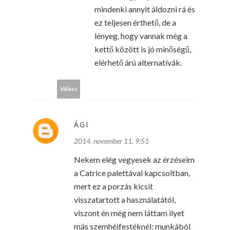
mindenki annyit áldozni rá és
ez teljesen érthető, de a
lényeg, hogy vannak még a
kettő között is jó minőségű,
elérhető árú alternatívák.
Válasz
ÁGI
2014. november 11. 9:51
Nekem elég vegyesek az érzéseim
a Catrice palettával kapcsoltban,
mert ez a porzás kicsit
visszatartott a használatától,
viszont én még nem láttam ilyet
más szemhéjfestéknél: munkából