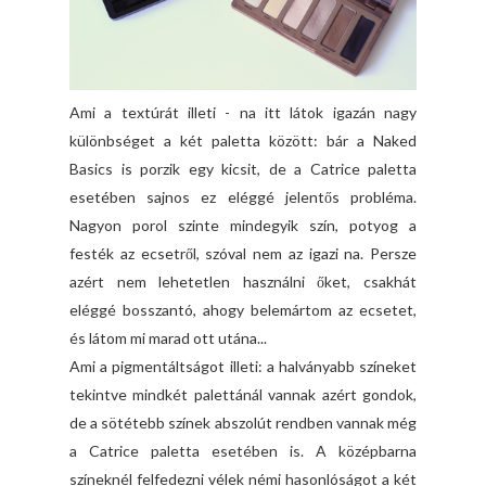
Ami a textúrát illeti - na itt látok igazán nagy
különbséget a két paletta között: bár a Naked
Basics is porzik egy kicsit, de a Catrice paletta
esetében sajnos ez eléggé jelentős probléma.
Nagyon porol szinte mindegyik szín, potyog a
festék az ecsetről, szóval nem az igazi na. Persze
azért nem lehetetlen használni őket, csakhát
eléggé bosszantó, ahogy belemártom az ecsetet,
és látom mi marad ott utána...
Ami a pigmentáltságot illeti: a halványabb színeket
tekintve mindkét palettánál vannak azért gondok,
de a sötétebb színek abszolút rendben vannak még
a Catrice paletta esetében is. A középbarna
színeknél felfedezni vélek némi hasonlóságot a két