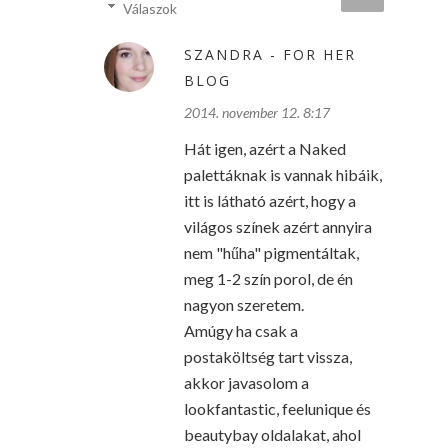
Válaszok
SZANDRA - FOR HER
BLOG
2014. november 12. 8:17
Hát igen, azért a Naked
palettáknak is vannak hibáik,
itt is látható azért, hogy a
világos színek azért annyira
nem "hűha" pigmentáltak,
meg 1-2 szín porol, de én
nagyon szeretem.
Amúgy ha csak a
postaköltség tart vissza,
akkor javasolom a
lookfantastic, feelunique és
beautybay oldalakat, ahol