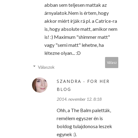
abban sem teljesen mattak az
árnyalatok.Nem is értem, hogy
akkor miért írják rá pl. a Catrice-ra
is, hogy absolute matt, amikor nem
is! :) Maximum "shimmer matt"
vagy "semi matt" lehetne, ha
létezne olyan... :D
Válasz
Válaszok
SZANDRA - FOR HER
BLOG
2014. november 12. 8:18
Ohh, a The Balm paletták,
remélem egyszer én is
boldog tulajdonosa leszek
egynek :).