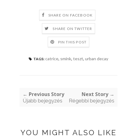
SHARE ON FACEBOOK
SHARE ON TWITTER
PIN THIS POST
catrice
,
smink
,
teszt
,
urban decay
TAGS:
← Previous Story
Next Story →
Újabb bejegyzés
Régebbi bejegyzés
YOU MIGHT ALSO LIKE