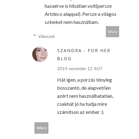
hazaérve is hibátlan volt(persze
Artdeco alappal). Persze a világos
színeket nem használtam.
Válasz
Válaszok
SZANDRA - FOR HER
BLOG
2014. november 12. 8:07
Hát igen, a porzás tényleg
bosszantó, de alapvetően
azért nem használhatatlan,
csakhát jó ha tudja mire
számítson az ember :).
Válasz