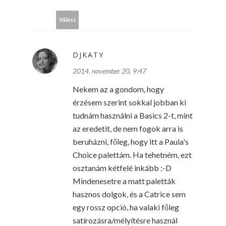
Válasz
DJKATY
2014. november 20. 9:47
Nekem az a gondom, hogy
érzésem szerint sokkal jobban ki
tudnám használni a Basics 2-t, mint
az eredetit, de nem fogok arra is
beruházni, főleg, hogy itt a Paula's
Choice palettám. Ha tehetném, ezt
osztanám kétfelé inkább :-D
Mindenesetre a matt paletták
hasznos dolgok, és a Catrice sem
egy rossz opció, ha valaki főleg
satírozásra/mélyítésre használ