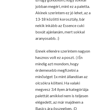
jobban megéri, mint ez a paletta.
Akinek szerintem ez jó lehet, az a
13-18 közötti korosztály, bár
nekik inkább az Essence cuki
boxát ajánlanám, mert sokkal
aranyosabb. :)
Ennek ellenére szerintem nagyon
hasznos volt ez a poszt. :) Én
mindig azt mondom, hogy
érdemesebb megfizetni a
minőséget 1x mint állandóan az
olcsókra költeni. Ha valaki
megvesz 3.4 ilyen árkategóriája
palettát amikkel nem is teljesen
elégedett, az már majdnem a
Basics ára összegben. :D