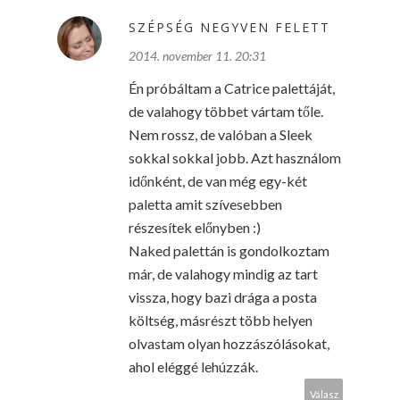
SZÉPSÉG NEGYVEN FELETT
2014. november 11. 20:31
Én próbáltam a Catrice palettáját,
de valahogy többet vártam tőle.
Nem rossz, de valóban a Sleek
sokkal sokkal jobb. Azt használom
időnként, de van még egy-két
paletta amit szívesebben
részesítek előnyben :)
Naked palettán is gondolkoztam
már, de valahogy mindig az tart
vissza, hogy bazi drága a posta
költség, másrészt több helyen
olvastam olyan hozzászólásokat,
ahol eléggé lehúzzák.
Válasz