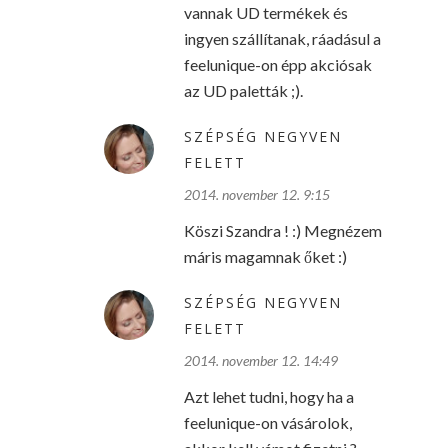
vannak UD termékek és
ingyen szállítanak, ráadásul a
feelunique-on épp akciósak
az UD paletták ;).
SZÉPSÉG NEGYVEN
FELETT
2014. november 12. 9:15
Köszi Szandra ! :) Megnézem
máris magamnak őket :)
SZÉPSÉG NEGYVEN
FELETT
2014. november 12. 14:49
Azt lehet tudni, hogy ha a
feelunique-on vásárolok,