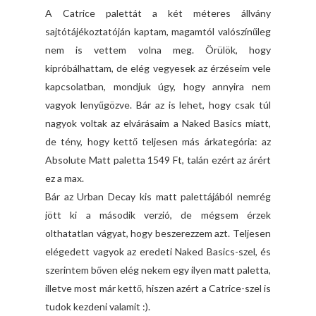
A Catrice palettát a két méteres állvány
sajtótájékoztatóján kaptam, magamtól valószínűleg
nem is vettem volna meg. Örülök, hogy
kipróbálhattam, de elég vegyesek az érzéseim vele
kapcsolatban, mondjuk úgy, hogy annyira nem
vagyok lenyűgözve. Bár az is lehet, hogy csak túl
nagyok voltak az elvárásaim a Naked Basics miatt,
de tény, hogy kettő teljesen más árkategória: az
Absolute Matt paletta 1549 Ft, talán ezért az árért
ez a max.
Bár az Urban Decay kis matt palettájából nemrég
jött ki a második verzió, de mégsem érzek
olthatatlan vágyat, hogy beszerezzem azt. Teljesen
elégedett vagyok az eredeti Naked Basics-szel, és
szerintem bőven elég nekem egy ilyen matt paletta,
illetve most már kettő, hiszen azért a Catrice-szel is
tudok kezdeni valamit :).