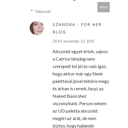
Válasz
Válaszok
SZANDRA - FOR HER
BLOG
2014. november 12. 8:05
Abszolút egyet értek, sajnos
a Catrice tényleg nem
szerepelt túl jól és való igaz,
hogy akkor már egy Sleek
palettával jóval többre megy
és árban is remek, ha pl. az
Naked Basicshez
viszonyítunk. Persze nekem
az UD paletta abszolút
megéri az árát, de nem
biztos, hogy hajlandó