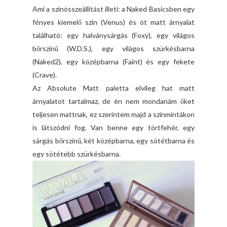
Ami a színösszeállítást illeti: a Naked Basicsben egy
fényes kiemelő szín (Venus) és öt matt árnyalat
található: egy halványsárgás (Foxy), egy világos
bőrszínű (W.D.S.), egy világos szürkésbarna
(Naked2), egy középbarna (Faint) és egy fekete
(Crave).
Az Absolute Matt paletta elvileg hat matt
árnyalatot tartalmaz, de én nem mondanám őket
teljesen mattnak, ez szerintem majd a színmintákon
is látszódni fog. Van benne egy törtfehér, egy
sárgás bőrszínű, két középbarna, egy sötétbarna és
egy sötétebb szürkésbarna.