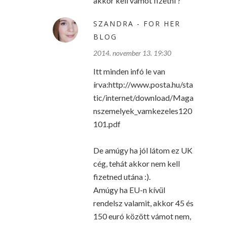
akkor kell vámot fizetni ?
SZANDRA - FOR HER
BLOG
2014. november 13. 19:30
Itt minden infó le van
írva:http://www.posta.hu/sta
tic/internet/download/Maga
nszemelyek_vamkezeles120
101.pdf
De amúgy ha jól látom ez UK
cég, tehát akkor nem kell
fizetned utána :).
Amúgy ha EU-n kívül
rendelsz valamit, akkor 45 és
150 euró között vámot nem,