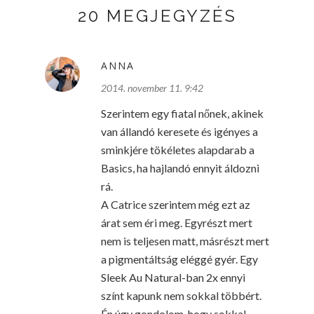
20 MEGJEGYZÉS
ANNA
2014. november 11. 9:42
Szerintem egy fiatal nőnek, akinek
van állandó keresete és igényes a
sminkjére tökéletes alapdarab a
Basics, ha hajlandó ennyit áldozni
rá.
A Catrice szerintem még ezt az
árat sem éri meg. Egyrészt mert
nem is teljesen matt, másrészt mert
a pigmentáltság eléggé gyér. Egy
Sleek Au Natural-ban 2x ennyi
színt kapunk nem sokkal többért.
Én úgy gondolom, hogy sokkal