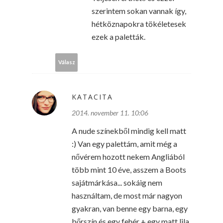
szerintem sokan vannak így,
hétköznapokra tökéletesek
ezek a paletták.
Válasz
KATACITA
2014. november 11. 10:06
A nude színekből mindig kell matt
:) Van egy palettám, amit még a
nővérem hozott nekem Angliából
több mint 10 éve, asszem a Boots
sajátmárkása... sokáig nem
használtam, de most már nagyon
gyakran, van benne egy barna, egy
bőrszín és egy fehér + egy matt lila