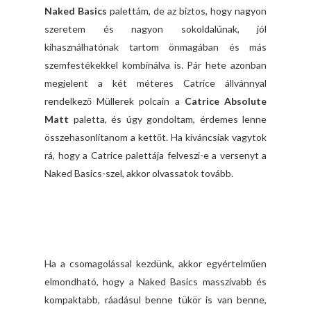
Naked Basics
palettám, de az biztos, hogy nagyon
szeretem és nagyon sokoldalúnak, jól
kihasználhatónak tartom önmagában és más
szemfestékekkel kombinálva is. Pár hete azonban
megjelent a két méteres Catrice állvánnyal
rendelkező Müllerek polcain a
Catrice Absolute
Matt
paletta, és úgy gondoltam, érdemes lenne
összehasonlítanom a kettőt. Ha kíváncsiak vagytok
rá, hogy a Catrice palettája felveszi-e a versenyt a
Naked Basics-szel, akkor olvassatok tovább.
Ha a csomagolással kezdünk, akkor egyértelműen
elmondható, hogy a Naked Basics masszívabb és
kompaktabb, ráadásul benne tükör is van benne,