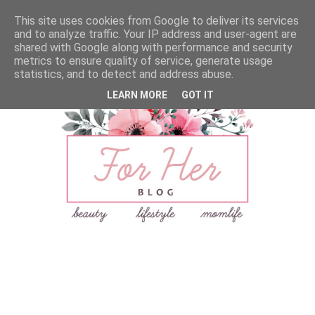
This site uses cookies from Google to deliver its services
and to analyze traffic. Your IP address and user-agent are
shared with Google along with performance and security
metrics to ensure quality of service, generate usage
statistics, and to detect and address abuse.
LEARN MORE
GOT IT