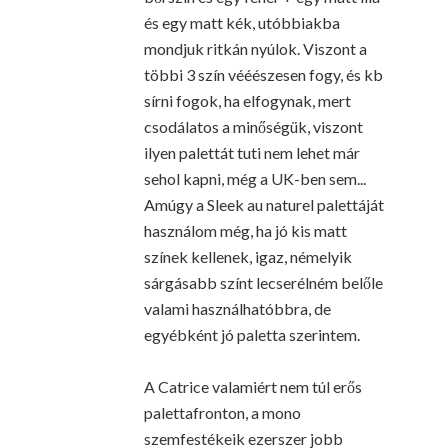
és egy matt kék, utóbbiakba
mondjuk ritkán nyúlok. Viszont a
többi 3 szín vééészesen fogy, és kb
sírni fogok, ha elfogynak, mert
csodálatos a minőségük, viszont
ilyen palettát tuti nem lehet már
sehol kapni, még a UK-ben sem...
Amúgy a Sleek au naturel palettáját
használom még, ha jó kis matt
színek kellenek, igaz, némelyik
sárgásabb színt lecserélném belőle
valami használhatóbbra, de
egyébként jó paletta szerintem.
A Catrice valamiért nem túl erős
palettafronton, a mono
szemfestékeik ezerszer jobb