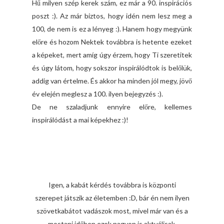
Hű milyen szép kerek szám, ez már a 90. inspirációs
poszt :). Az már biztos, hogy idén nem lesz meg a
100, de nem is ez a lényeg :). Hanem hogy megyünk
előre és hozom Nektek továbbra is hetente ezeket
a képeket, mert amíg úgy érzem, hogy Ti szeretitek
és úgy látom, hogy sokszor inspirálódtok is belőlük,
addig van értelme. És akkor ha minden jól megy, jövő
év elején meglesz a 100. ilyen bejegyzés :).
De ne szaladjunk ennyire előre, kellemes
inspirálódást a mai képekhez :)!
Igen, a kabát kérdés továbbra is központi
szerepet játszik az életemben :D, bár én nem ilyen
szövetkabátot vadászok most, mivel már van és a
mostani időben ezek nagyon is aktuálisak.