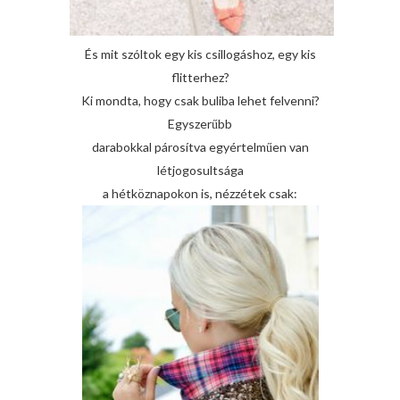
És mit szóltok egy kis csillogáshoz, egy kis
flitterhez?
Ki mondta, hogy csak buliba lehet felvenni?
Egyszerűbb
darabokkal párosítva egyértelműen van
létjogosultsága
a hétköznapokon is, nézzétek csak: