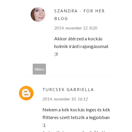
SZANDRA - FOR HER
BLOG
2014. november 12. 8:20
Akkor átérzed a kockás
holmik iránti rajongásomat
:)!
Válasz
TURCSEK GABRIELLA
2014. november 10. 16:12
Nekem a kék kockás inges és kék
flitteres szett tetszik a legjobban
:).