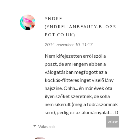
YNDRE
(YNDRELIANBEAUTY.BLOGS
POT.CO.UK)
2014. november 10. 11:17
Nem kifejezetten erről szól a
poszt, de ami engem ebben a
válogatásban megfogott az a
kockás-flitteres inget viselő lány
hajszíne. Ohhh... én már évek óta
ilyen szőkét szeretnék, de soha
nem sikerült (még a fodrászomnak
sem), pedig ez az álomárnyalat... :D
Válasz
Válaszok