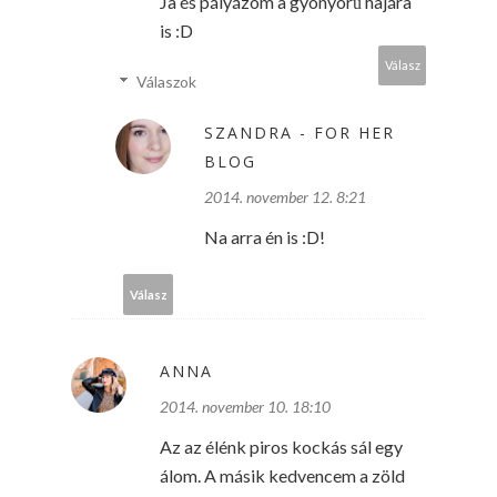
Ja és pályázom a gyönyörű hajára
is :D
Válasz
Válaszok
SZANDRA - FOR HER
BLOG
2014. november 12. 8:21
Na arra én is :D!
Válasz
ANNA
2014. november 10. 18:10
Az az élénk piros kockás sál egy
álom. A másik kedvencem a zöld