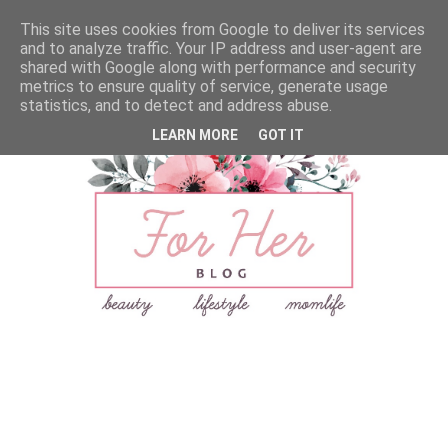
This site uses cookies from Google to deliver its services
and to analyze traffic. Your IP address and user-agent are
shared with Google along with performance and security
metrics to ensure quality of service, generate usage
statistics, and to detect and address abuse.
LEARN MORE
GOT IT