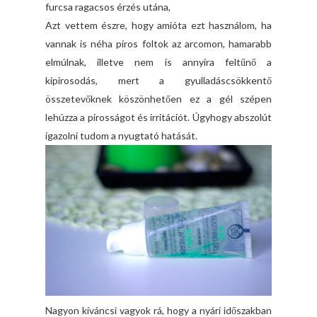
furcsa ragacsos érzés utána,
Azt vettem észre, hogy amióta ezt használom, ha
vannak is néha piros foltok az arcomon, hamarabb
elmúlnak, illetve nem is annyira feltűnő a
kipirosodás, mert a gyulladáscsökkentő
összetevőknek köszönhetően ez a gél szépen
lehúzza a pirosságot és irritációt. Úgyhogy abszolút
igazolni tudom a nyugtató hatását.
Nagyon kíváncsi vagyok rá, hogy a nyári időszakban