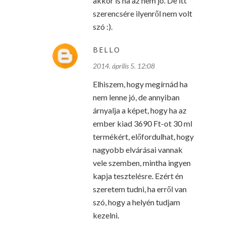
akkor is ha az nem jó. De itt
szerencsére ilyenről nem volt
szó :).
BELLO
2014. április 5. 12:08
Elhiszem, hogy megírnád ha
nem lenne jó, de annyiban
árnyalja a képet, hogy ha az
ember kiad 3690 Ft-ot 30 ml
termékért, előfordulhat, hogy
nagyobb elvárásai vannak
vele szemben, mintha ingyen
kapja tesztelésre. Ezért én
szeretem tudni, ha erről van
szó, hogy a helyén tudjam
kezelni.