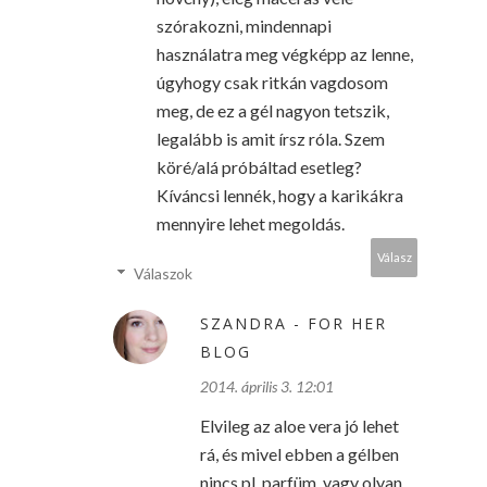
szórakozni, mindennapi
használatra meg végképp az lenne,
úgyhogy csak ritkán vagdosom
meg, de ez a gél nagyon tetszik,
legalább is amit írsz róla. Szem
köré/alá próbáltad esetleg?
Kíváncsi lennék, hogy a karikákra
mennyire lehet megoldás.
Válasz
Válaszok
SZANDRA - FOR HER
BLOG
2014. április 3. 12:01
Elvileg az aloe vera jó lehet
rá, és mivel ebben a gélben
nincs pl. parfüm, vagy olyan