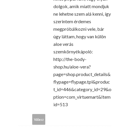
dolgok, amik miatt mondjuk
ne lehetne szem alá kenni, így
szerintem érdemes
megpróbálkozni vele, bár
úgy láttam, hogy van külön
aloe verás
szemkörnyékápoló:
http://the-body-
shop.hu/aloe-vera?
page=shop.product_details&
flypage=flypage.tpl&produc
t_id=446&category_id=29&o
ption=com_virtuemart&Item
id=513
Válasz