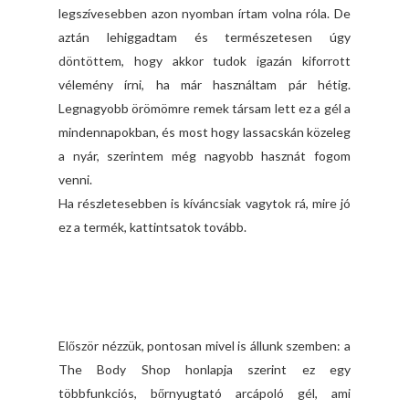
legszívesebben azon nyomban írtam volna róla. De
aztán lehiggadtam és természetesen úgy
döntöttem, hogy akkor tudok igazán kiforrott
vélemény írni, ha már használtam pár hétig.
Legnagyobb örömömre remek társam lett ez a gél a
mindennapokban, és most hogy lassacskán közeleg
a nyár, szerintem még nagyobb hasznát fogom
venni.
Ha részletesebben is kíváncsiak vagytok rá, mire jó
ez a termék, kattintsatok tovább.
Először nézzük, pontosan mivel is állunk szemben: a
The Body Shop honlapja szerint ez egy
többfunkciós, bőrnyugtató arcápoló gél, ami