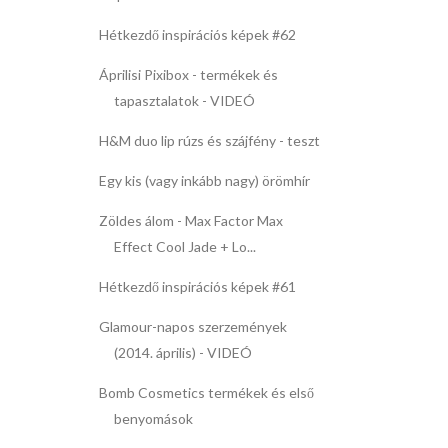
Hétkezdő inspirációs képek #62
Áprilisi Pixibox - termékek és
tapasztalatok - VIDEÓ
H&M duo lip rúzs és szájfény - teszt
Egy kis (vagy inkább nagy) örömhír
Zöldes álom - Max Factor Max
Effect Cool Jade + Lo...
Hétkezdő inspirációs képek #61
Glamour-napos szerzemények
(2014. április) - VIDEÓ
Bomb Cosmetics termékek és első
benyomások