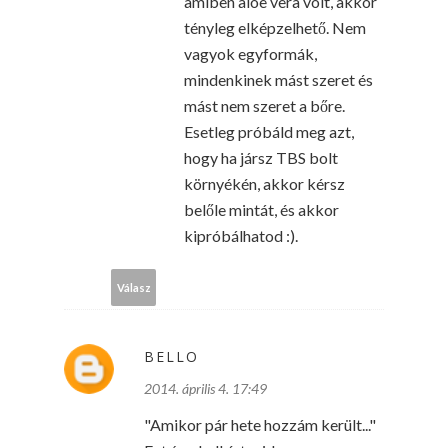
amiben aloe vera volt, akkor
tényleg elképzelhető. Nem
vagyok egyformák,
mindenkinek mást szeret és
mást nem szeret a bőre.
Esetleg próbáld meg azt,
hogy ha jársz TBS bolt
környékén, akkor kérsz
belőle mintát, és akkor
kipróbálhatod :).
Válasz
BELLO
2014. április 4. 17:49
"Amikor pár hete hozzám került..."