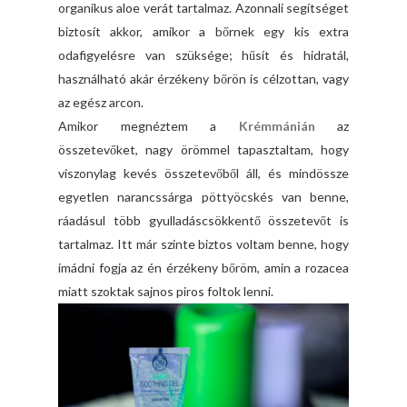
organikus aloe verát tartalmaz. Azonnali segítséget
biztosít akkor, amikor a bőrnek egy kis extra
odafigyelésre van szüksége; hűsít és hidratál,
használható akár érzékeny bőrön is célzottan, vagy
az egész arcon.
Amikor megnéztem a
Krémmánián
az
összetevőket, nagy örömmel tapasztaltam, hogy
viszonylag kevés összetevőből áll, és mindössze
egyetlen narancssárga pöttyöcskés van benne,
ráadásul több gyulladáscsökkentő összetevőt is
tartalmaz. Itt már szinte biztos voltam benne, hogy
imádni fogja az én érzékeny bőröm, amin a rozacea
miatt szoktak sajnos piros foltok lenni.