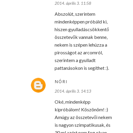
2014. április 3. 11:58
Abszolút, szerintem
mindenképpen próbáld ki,
hiszen gyulladáscsökkentő
összetevők vannak benne,
nekem is szépen lehúzza a
pirosságot az arcomról,
szerintem a gyulladt
pattanásokon is segíthet :).
NÓRI
2014. április 3. 14:13
Oké, mindenképp
kipróbálom! Köszönöm! :)
Amúgy az összetevői nekem
is nagyon szimpatikusak, és
30 ml azért nem fog olyan