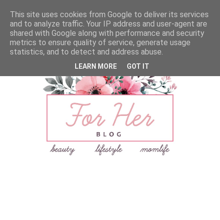
This site uses cookies from Google to deliver its services
and to analyze traffic. Your IP address and user-agent are
shared with Google along with performance and security
metrics to ensure quality of service, generate usage
statistics, and to detect and address abuse.
LEARN MORE
GOT IT