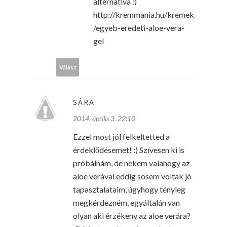
alternatíva :)
http://kremmania.hu/kremek
/egyeb-eredeti-aloe-vera-
gel
Válasz
SÁRA
2014. április 3. 22:10
Ezzel most jól felkeltetted a
érdeklődésemet! :) Szívesen ki is
próbálnám, de nekem valahogy az
aloe verával eddig sosem voltak jó
tapasztalataim, úgyhogy tényleg
megkérdezném, egyáltalán van
olyan aki érzékeny az aloe verára?