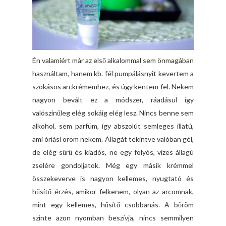
Én valamiért már az első alkalommal sem önmagában
használtam, hanem kb. fél pumpálásnyit kevertem a
szokásos arckrémemhez, és úgy kentem fel. Nekem
nagyon bevált ez a módszer, ráadásul így
valószínűleg elég sokáig elég lesz. Nincs benne sem
alkohol, sem parfüm, így abszolút semleges illatú,
ami óriási öröm nekem. Állagát tekintve valóban gél,
de elég sűrű és kiadós, ne egy folyós, vizes állagú
zselére gondoljatok. Még egy másik krémmel
összekeverve is nagyon kellemes, nyugtató és
hűsítő érzés, amikor felkenem, olyan az arcomnak,
mint egy kellemes, hűsítő csobbanás. A bőröm
szinte azon nyomban beszívja, nincs semmilyen