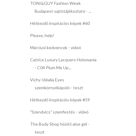
TONI&GUY Fashion Week
Budapest sajtótájékoztató - ...
Hétkezdő inspirációs képek #60
Please, help!
Márciusi kedvencek - videó
Catrice Luxury Lacquers Holomania
- C04 Plum Me Up...
Vichy Idéalia Eyes
szemkörnyékápoló - teszt
Hétkezdő inspirációs képek #59
"Szendvics" szemfestés - videó
The Body Shop hűsítő aloe gél -
teszt