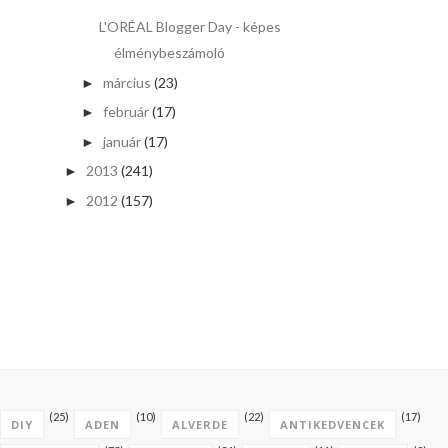
L'ORÉAL Blogger Day - képes
élménybeszámoló
március
(23)
►
február
(17)
►
január
(17)
►
2013
(241)
►
2012
(157)
►
(25)
(10)
(22)
(17)
DIY
ADEN
ALVERDE
ANTIKEDVENCEK