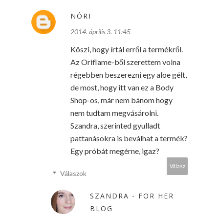
NÓRI
2014. április 3. 11:45
Köszi, hogy írtál erről a termékről.
Az Oriflame-ből szerettem volna
régebben beszerezni egy aloe gélt,
de most, hogy itt van ez a Body
Shop-os, már nem bánom hogy
nem tudtam megvásárolni.
Szandra, szerinted gyulladt
pattanásokra is beválhat a termék?
Egy próbát megérne, igaz?
Válasz
Válaszok
SZANDRA - FOR HER
BLOG