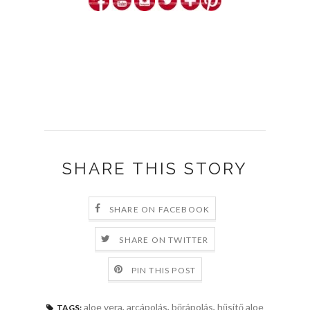
SHARE THIS STORY
SHARE ON FACEBOOK
SHARE ON TWITTER
PIN THIS POST
aloe vera
,
arcápolás
,
bőrápolás
,
hűsítő aloe
TAGS: