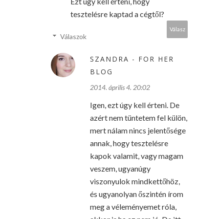
Ezt úgy kell érteni, hogy
tesztelésre kaptad a cégtől?
Válasz
Válaszok
SZANDRA - FOR HER
BLOG
2014. április 4. 20:02
Igen, ezt úgy kell érteni. De
azért nem tüntetem fel külön,
mert nálam nincs jelentősége
annak, hogy tesztelésre
kapok valamit, vagy magam
veszem, ugyanúgy
viszonyulok mindkettőhöz,
és ugyanolyan őszintén írom
meg a véleményemet róla,