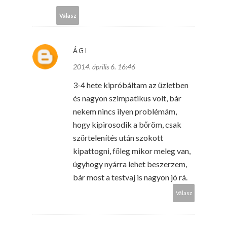
Válasz
ÁGI
2014. április 6. 16:46
3-4 hete kipróbáltam az üzletben
és nagyon szimpatikus volt, bár
nekem nincs ilyen problémám,
hogy kipirosodik a bőröm, csak
szőrtelenítés után szokott
kipattogni, főleg mikor meleg van,
úgyhogy nyárra lehet beszerzem,
bár most a testvaj is nagyon jó rá.
Válasz