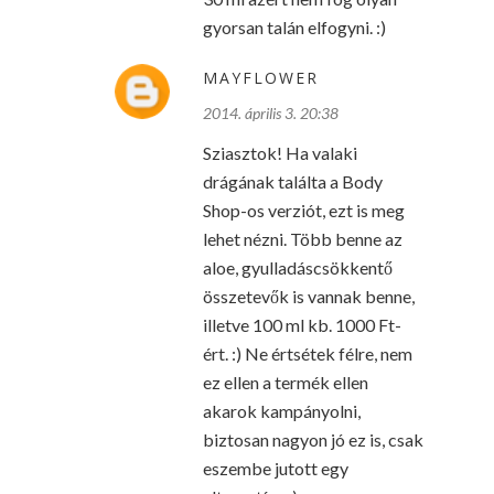
gyorsan talán elfogyni. :)
MAYFLOWER
2014. április 3. 20:38
Sziasztok! Ha valaki
drágának találta a Body
Shop-os verziót, ezt is meg
lehet nézni. Több benne az
aloe, gyulladáscsökkentő
összetevők is vannak benne,
illetve 100 ml kb. 1000 Ft-
ért. :) Ne értsétek félre, nem
ez ellen a termék ellen
akarok kampányolni,
biztosan nagyon jó ez is, csak
eszembe jutott egy