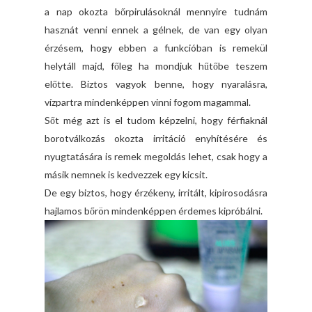
a nap okozta bőrpirulásoknál mennyire tudnám
hasznát venni ennek a gélnek, de van egy olyan
érzésem, hogy ebben a funkcióban is remekül
helytáll majd, főleg ha mondjuk hűtőbe teszem
előtte. Biztos vagyok benne, hogy nyaralásra,
vízpartra mindenképpen vinni fogom magammal.
Sőt még azt is el tudom képzelni, hogy férfiaknál
borotválkozás okozta irritáció enyhítésére és
nyugtatására is remek megoldás lehet, csak hogy a
másik nemnek is kedvezzek egy kicsit.
De egy biztos, hogy érzékeny, irritált, kipirosodásra
hajlamos bőrön mindenképpen érdemes kipróbálni.