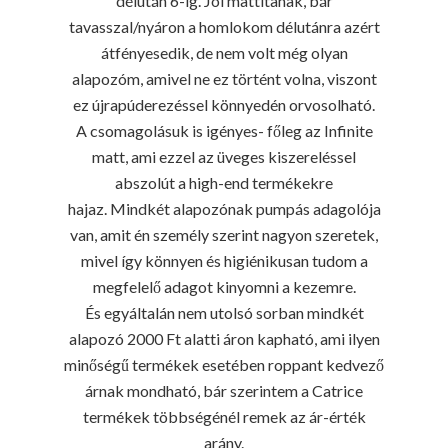
délután 6-ig. Jól mattítanak, bár
tavasszal/nyáron a homlokom délutánra azért
átfényesedik, de nem volt még olyan
alapozóm, amivel ne ez történt volna, viszont
ez újrapúderezéssel könnyedén orvosolható.
A csomagolásuk is igényes- főleg az Infinite
matt, ami ezzel az üveges kiszereléssel
abszolút a high-end termékekre
hajaz. Mindkét alapozónak pumpás adagolója
van, amit én személy szerint nagyon szeretek,
mivel így könnyen és higiénikusan tudom a
megfelelő adagot kinyomni a kezemre.
És egyáltalán nem utolsó sorban mindkét
alapozó 2000 Ft alatti áron kapható, ami ilyen
minőségű termékek esetében roppant kedvező
árnak mondható, bár szerintem a Catrice
termékek többségénél remek az ár-érték
arány.