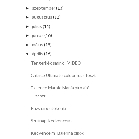
szeptember
(13)
►
augusztus
(12)
►
július
(14)
►
június
(16)
►
május
(19)
►
április
(16)
▼
Tengerkék smink - VIDEÓ
Catrice Ultimate colour rúzs teszt
Essence Marble Mania pirosító
teszt
Rúzs pirosítóként?
Szülinapi kedvenceim
Kedvenceim- Balerina cipők