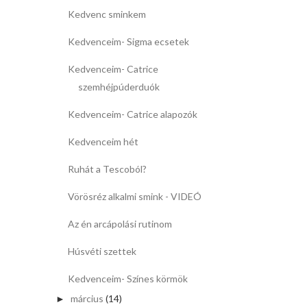
Kedvenc sminkem
Kedvenceim- Sigma ecsetek
Kedvenceim- Catrice
szemhéjpúderduók
Kedvenceim- Catrice alapozók
Kedvenceim hét
Ruhát a Tescoból?
Vörösréz alkalmi smink - VIDEÓ
Az én arcápolási rutinom
Húsvéti szettek
Kedvenceim- Színes körmök
március
(14)
►