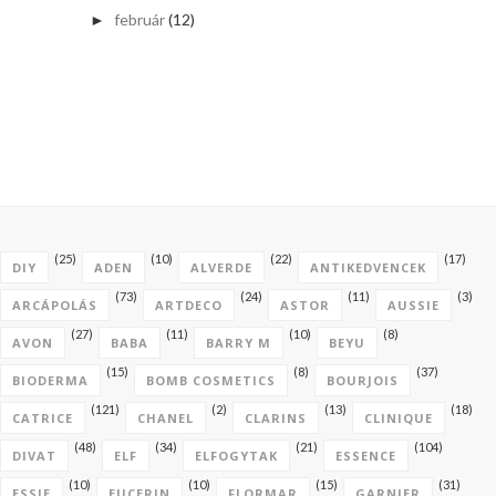
február
(12)
►
(25)
(10)
(22)
(17)
DIY
ADEN
ALVERDE
ANTIKEDVENCEK
(73)
(24)
(11)
(3)
ARCÁPOLÁS
ARTDECO
ASTOR
AUSSIE
(27)
(11)
(10)
(8)
AVON
BABA
BARRY M
BEYU
(15)
(8)
(37)
BIODERMA
BOMB COSMETICS
BOURJOIS
(121)
(2)
(13)
(18)
CATRICE
CHANEL
CLARINS
CLINIQUE
(48)
(34)
(21)
(104)
DIVAT
ELF
ELFOGYTAK
ESSENCE
(10)
(10)
(15)
(31)
ESSIE
EUCERIN
FLORMAR
GARNIER