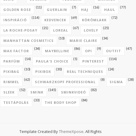
(11)
(7)
(16)
(77)
GOLDEN ROSE
GUERLAIN
HAJ
HAUL
(114)
(69)
(72)
INSPIRÁCIÓ
KEDVENCEK
KÖRÖMLAKK
(21)
(67)
(25)
LA ROCHE-POSAY
LOREAL
LOVELY
(10)
(34)
MANHATTAN COSMETICS
MARIE CLAIRE
(34)
(86)
(9)
(47)
MAX FACTOR
MAYBELLINE
OPI
OUTFIT
(14)
(5)
(114)
PARFÜM
PAULA'S CHOICE
PINTEREST
(10)
(30)
(24)
PIXIBAG
PIXIBOX
REAL TECHNIQUES
(62)
(8)
(28)
RIMMEL
SCHWARZKOPF PROFESSIONAL
SIGMA
(52)
(145)
(82)
SLEEK
SMINK
SMINKVIDEÓ
(33)
(84)
TESTÁPOLÁS
THE BODY SHOP
Template Created By
ThemeXpose
. All Rights