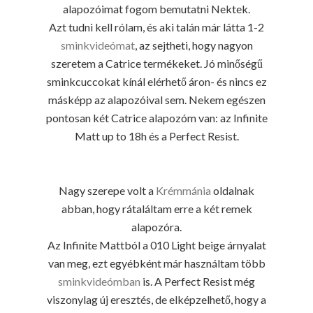
alapozóimat fogom bemutatni Nektek.
Azt tudni kell rólam, és aki talán már látta 1-2
sminkvideómat
, az sejtheti, hogy nagyon
szeretem a Catrice termékeket. Jó minőségű
sminkcuccokat kínál elérhető áron- és nincs ez
másképp az alapozóival sem. Nekem egészen
pontosan két Catrice alapozóm van: az Infinite
Matt up to 18h és a Perfect Resist.
Nagy szerepe volt a
Krémmánia
oldalnak
abban, hogy rátaláltam erre a két remek
alapozóra.
Az Infinite Mattból a 010 Light beige árnyalat
van meg, ezt egyébként már használtam több
sminkvideómban
is. A Perfect Resist még
viszonylag új eresztés, de elképzelhető, hogy a