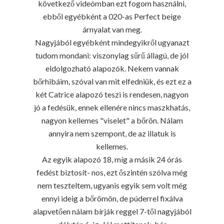
következő videómban ezt fogom használni,
ebből egyébként a 020-as Perfect beige
árnyalat van meg.
Nagyjából egyébként mindegyikről ugyanazt
tudom mondani: viszonylag sűrű állagú, de jól
eldolgozható alapozók. Nekem vannak
bőrhibáim, szóval van mit elfedniük, és ezt ez a
két Catrice alapozó teszi is rendesen, nagyon
jó a fedésük, ennek ellenére nincs maszkhatás,
nagyon kellemes "viselet" a bőrön. Nálam
annyira nem szempont, de az illatuk is
kellemes.
Az egyik alapozó 18, míg a másik 24 órás
fedést biztosít- nos, ezt őszintén szólva még
nem teszteltem, ugyanis egyik sem volt még
ennyi ideig a bőrömön, de púderrel fixálva
alapvetően nálam bírják reggel 7-től nagyjából