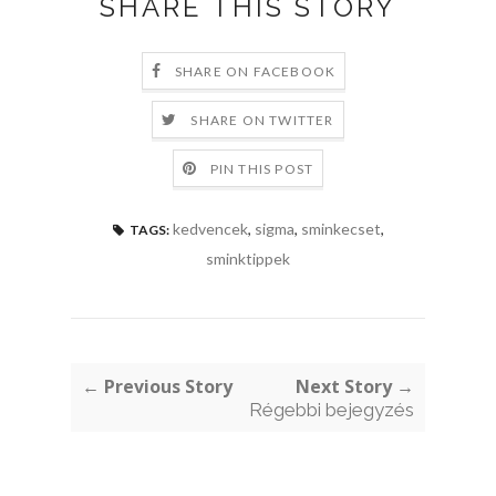
SHARE THIS STORY
SHARE ON FACEBOOK
SHARE ON TWITTER
PIN THIS POST
kedvencek
,
sigma
,
sminkecset
,
TAGS:
sminktippek
← Previous Story
Next Story →
Régebbi bejegyzés