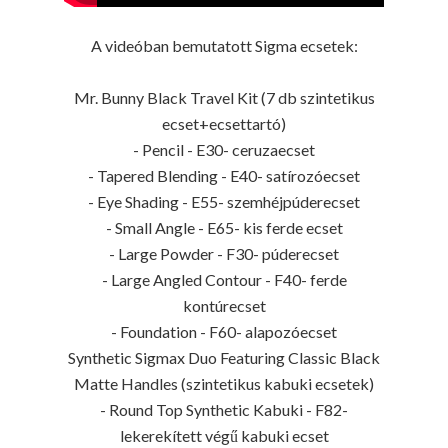
A videóban bemutatott Sigma ecsetek:
Mr. Bunny Black Travel Kit (7 db szintetikus
ecset+ecsettartó)
- Pencil - E30- ceruzaecset
- Tapered Blending - E40- satírozóecset
- Eye Shading - E55- szemhéjpúderecset
- Small Angle - E65- kis ferde ecset
- Large Powder - F30- púderecset
- Large Angled Contour - F40- ferde
kontúrecset
- Foundation - F60- alapozóecset
Synthetic Sigmax Duo Featuring Classic Black
Matte Handles (szintetikus kabuki ecsetek)
- Round Top Synthetic Kabuki - F82-
lekerekített végű kabuki ecset