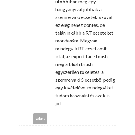
utóbbiban meg egy
hangyányival jobbak a
szemre való ecsetek, szóval
ez elég nehéz döntés, de
talán inkább a RT ecseteket
mondanám. Megvan
mindegyik RT ecset amit
írtál, az expert face brush
meg a blush brush
egyszerűen tökéletes, a
szemre való 5 ecsetből pedig
egy kivételével mindegyiket
tudom használni és azok is
jók.
Válasz