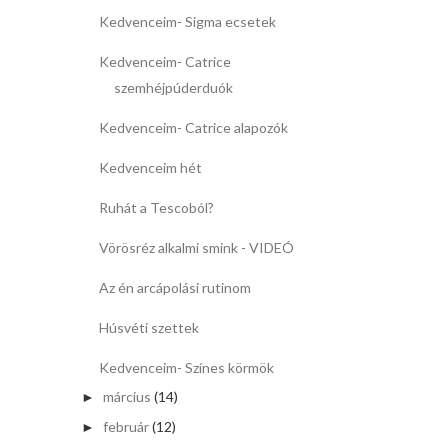
Kedvenceim- Sigma ecsetek
Kedvenceim- Catrice
szemhéjpúderduók
Kedvenceim- Catrice alapozók
Kedvenceim hét
Ruhát a Tescoból?
Vörösréz alkalmi smink - VIDEÓ
Az én arcápolási rutinom
Húsvéti szettek
Kedvenceim- Színes körmök
március
(14)
►
február
(12)
►