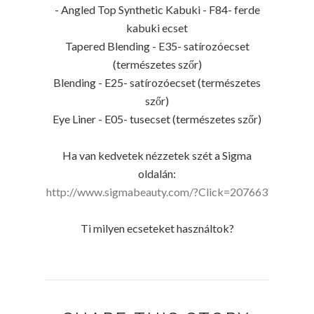
- Angled Top Synthetic Kabuki - F84- ferde
kabuki ecset
Tapered Blending - E35- satírozóecset
(természetes szőr)
Blending - E25- satírozóecset (természetes
szőr)
Eye Liner - E05- tusecset (természetes szőr)
Ha van kedvetek nézzetek szét a Sigma
oldalán:
http://www.sigmabeauty.com/?Click=207663
Ti milyen ecseteket használtok?