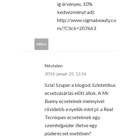
ig érvényes, 10%
kedvezményt ad):
http://www.sigmabeauty.co
m/?Click=207663
Válasz
Névtelen
2014. január 25. 12:16
Szia! Szuper a blogod. Szintetikus
ecsetvásárlás előtt állok. A Mr
Bunny ecseteinek mennyivel
rövidebb a nyelük mint pl. a Real
Tecniques ecseteknek egy
szemhéjpúder illetve egy
púderecset esetében?