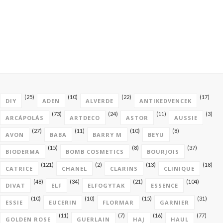
(25)
(10)
(22)
(17)
DIY
ADEN
ALVERDE
ANTIKEDVENCEK
(73)
(24)
(11)
(3)
ARCÁPOLÁS
ARTDECO
ASTOR
AUSSIE
(27)
(11)
(10)
(8)
AVON
BABA
BARRY M
BEYU
(15)
(8)
(37)
BIODERMA
BOMB COSMETICS
BOURJOIS
(121)
(2)
(13)
(18)
CATRICE
CHANEL
CLARINS
CLINIQUE
(48)
(34)
(21)
(104)
DIVAT
ELF
ELFOGYTAK
ESSENCE
(10)
(10)
(15)
(31)
ESSIE
EUCERIN
FLORMAR
GARNIER
(11)
(7)
(16)
(77)
GOLDEN ROSE
GUERLAIN
HAJ
HAUL