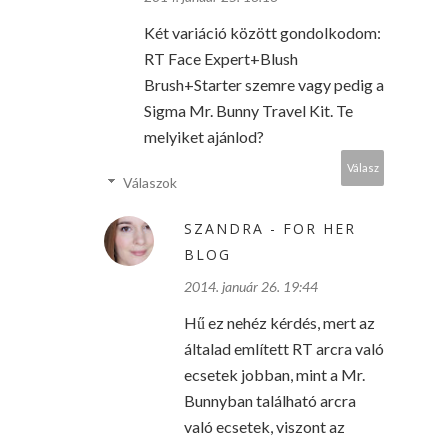
Két variáció között gondolkodom:
RT Face Expert+Blush
Brush+Starter szemre vagy pedig a
Sigma Mr. Bunny Travel Kit. Te
melyiket ajánlod?
Válasz
Válaszok
SZANDRA - FOR HER
BLOG
2014. január 26. 19:44
Hű ez nehéz kérdés, mert az
általad említett RT arcra való
ecsetek jobban, mint a Mr.
Bunnyban található arcra
való ecsetek, viszont az