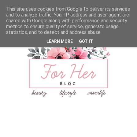
This site uses cookies from Google to deliver its services
and to analyze traffic. Your IP address and user-agent are
shared with Google along with performance and security
metrics to ensure quality of service, generate usage
statistics, and to detect and address abuse.
LEARN MORE
GOT IT