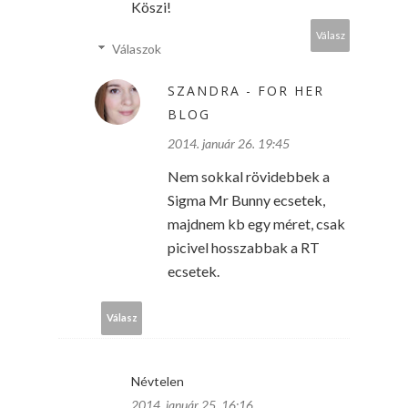
Köszi!
Válasz
Válaszok
SZANDRA - FOR HER
BLOG
2014. január 26. 19:45
Nem sokkal rövidebbek a
Sigma Mr Bunny ecsetek,
majdnem kb egy méret, csak
picivel hosszabbak a RT
ecsetek.
Válasz
Névtelen
2014. január 25. 16:16