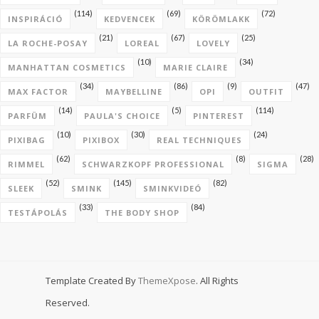
(114)
(69)
(72)
INSPIRÁCIÓ
KEDVENCEK
KÖRÖMLAKK
(21)
(67)
(25)
LA ROCHE-POSAY
LOREAL
LOVELY
(10)
(34)
MANHATTAN COSMETICS
MARIE CLAIRE
(34)
(86)
(9)
(47)
MAX FACTOR
MAYBELLINE
OPI
OUTFIT
(14)
(5)
(114)
PARFÜM
PAULA'S CHOICE
PINTEREST
(10)
(30)
(24)
PIXIBAG
PIXIBOX
REAL TECHNIQUES
(62)
(8)
(28)
RIMMEL
SCHWARZKOPF PROFESSIONAL
SIGMA
(52)
(145)
(82)
SLEEK
SMINK
SMINKVIDEÓ
(33)
(84)
TESTÁPOLÁS
THE BODY SHOP
Template Created By
ThemeXpose
. All Rights
Reserved.