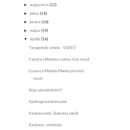
augusztus
(12)
►
július
(14)
►
június
(16)
►
május
(19)
►
április
(16)
▼
Tengerkék smink - VIDEÓ
Catrice Ultimate colour rúzs teszt
Essence Marble Mania pirosító
teszt
Rúzs pirosítóként?
Szülinapi kedvenceim
Kedvenceim- Balerina cipők
Kedvenc sminkem