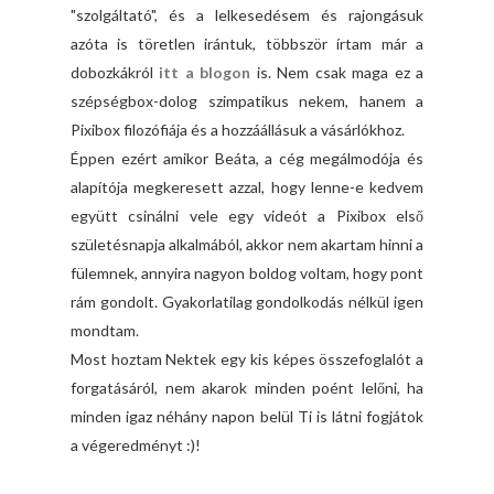
"szolgáltató", és a lelkesedésem és rajongásuk
azóta is töretlen irántuk, többször írtam már a
dobozkákról
itt a blogon
is. Nem csak maga ez a
szépségbox-dolog szimpatikus nekem, hanem a
Pixibox filozófiája és a hozzáállásuk a vásárlókhoz.
Éppen ezért amikor Beáta, a cég megálmodója és
alapítója megkeresett azzal, hogy lenne-e kedvem
együtt csinálni vele egy videót a Pixibox első
születésnapja alkalmából, akkor nem akartam hinni a
fülemnek, annyira nagyon boldog voltam, hogy pont
rám gondolt. Gyakorlatilag gondolkodás nélkül igen
mondtam.
Most hoztam Nektek egy kis képes összefoglalót a
forgatásáról, nem akarok minden poént lelőni, ha
minden igaz néhány napon belül Ti is látni fogjátok
a végeredményt :)!