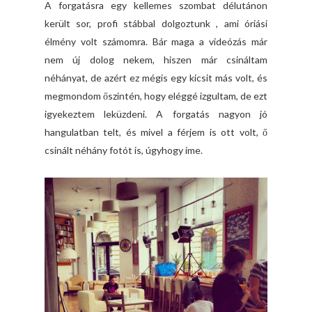
A forgatásra egy kellemes szombat délutánon
került sor, profi stábbal dolgoztunk , ami óriási
élmény volt számomra. Bár maga a videózás már
nem új dolog nekem, hiszen már csináltam
néhányat, de azért ez mégis egy kicsit más volt, és
megmondom őszintén, hogy eléggé izgultam, de ezt
igyekeztem leküzdeni. A forgatás nagyon jó
hangulatban telt, és mivel a férjem is ott volt, ő
csinált néhány fotót is, úgyhogy íme.