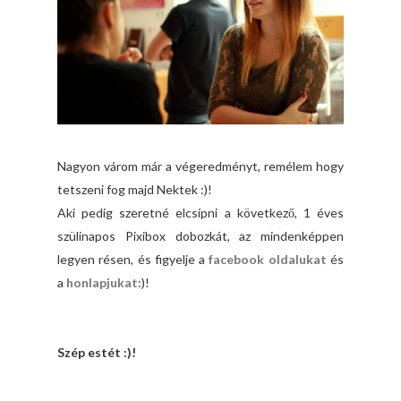
Nagyon várom már a végeredményt, remélem hogy
tetszeni fog majd Nektek :)!
Aki pedig szeretné elcsípni a következő, 1 éves
szülinapos Pixibox dobozkát, az mindenképpen
legyen résen, és figyelje a
facebook oldalukat
és
a
honlapjukat
:)!
Szép estét :)!