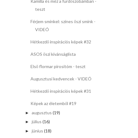
Kamilla és méz a fürdőszobámban -
teszt
Férjem sminkel: színes őszi smink -
VIDEÓ
Hétkezdő inspirációs képek #32
ASOS őszi kívánságlista
Első flormar pirosítóm - teszt
Augusztusi kedvencek - VIDEÓ
Hétkezdő inspirációs képek #31
Képek az életemből #19
augusztus
(19)
►
július
(16)
►
június
(18)
►