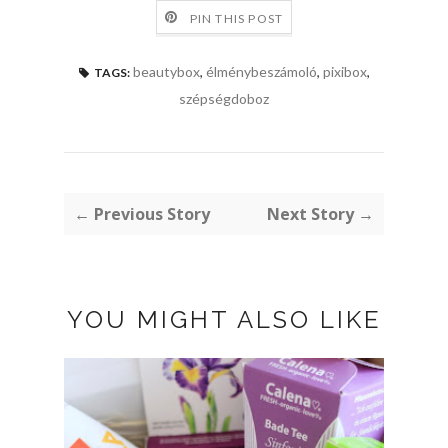
PIN THIS POST
beautybox
,
élménybeszámoló
,
pixibox
,
TAGS:
szépségdoboz
← Previous Story
Next Story →
YOU MIGHT ALSO LIKE