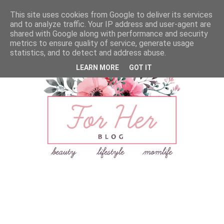
This site uses cookies from Google to deliver its services
and to analyze traffic. Your IP address and user-agent are
shared with Google along with performance and security
metrics to ensure quality of service, generate usage
statistics, and to detect and address abuse.
LEARN MORE
GOT IT