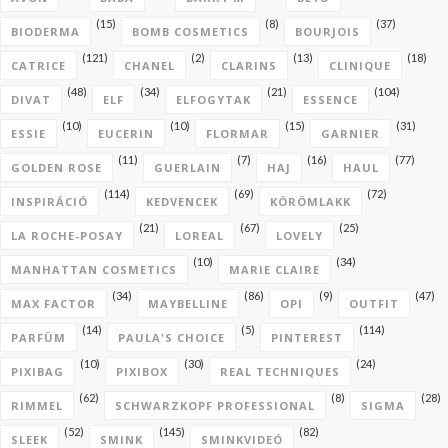
(15)
(8)
(37)
BIODERMA
BOMB COSMETICS
BOURJOIS
(121)
(2)
(13)
(18)
CATRICE
CHANEL
CLARINS
CLINIQUE
(48)
(34)
(21)
(104)
DIVAT
ELF
ELFOGYTAK
ESSENCE
(10)
(10)
(15)
(31)
ESSIE
EUCERIN
FLORMAR
GARNIER
(11)
(7)
(16)
(77)
GOLDEN ROSE
GUERLAIN
HAJ
HAUL
(114)
(69)
(72)
INSPIRÁCIÓ
KEDVENCEK
KÖRÖMLAKK
(21)
(67)
(25)
LA ROCHE-POSAY
LOREAL
LOVELY
(10)
(34)
MANHATTAN COSMETICS
MARIE CLAIRE
(34)
(86)
(9)
(47)
MAX FACTOR
MAYBELLINE
OPI
OUTFIT
(14)
(5)
(114)
PARFÜM
PAULA'S CHOICE
PINTEREST
(10)
(30)
(24)
PIXIBAG
PIXIBOX
REAL TECHNIQUES
(62)
(8)
(28)
RIMMEL
SCHWARZKOPF PROFESSIONAL
SIGMA
(52)
(145)
(82)
SLEEK
SMINK
SMINKVIDEÓ