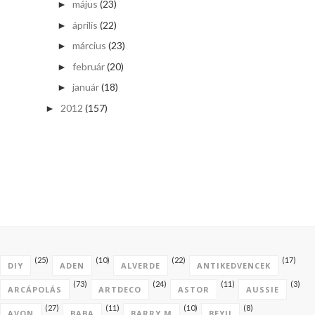
május
(23)
►
április
(22)
►
március
(23)
►
február
(20)
►
január
(18)
►
2012
(157)
►
(25)
(10)
(22)
(17)
DIY
ADEN
ALVERDE
ANTIKEDVENCEK
(73)
(24)
(11)
(3)
ARCÁPOLÁS
ARTDECO
ASTOR
AUSSIE
(27)
(11)
(10)
(8)
AVON
BABA
BARRY M
BEYU