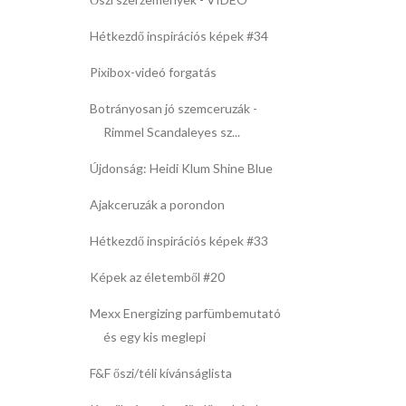
Hétkezdő inspirációs képek #34
Pixibox-videó forgatás
Botrányosan jó szemceruzák -
Rimmel Scandaleyes sz...
Újdonság: Heidi Klum Shine Blue
Ajakceruzák a porondon
Hétkezdő inspirációs képek #33
Képek az életemből #20
Mexx Energizing parfümbemutató
és egy kis meglepi
F&F őszi/téli kívánságlista