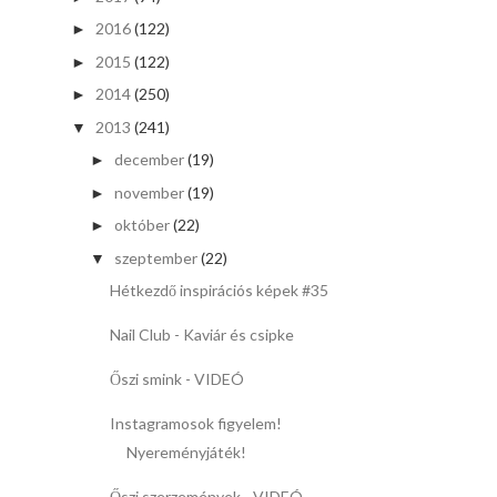
2016
(122)
►
2015
(122)
►
2014
(250)
►
2013
(241)
▼
december
(19)
►
november
(19)
►
október
(22)
►
szeptember
(22)
▼
Hétkezdő inspirációs képek #35
Nail Club - Kaviár és csipke
Őszi smink - VIDEÓ
Instagramosok figyelem!
Nyereményjáték!
Őszi szerzemények - VIDEÓ