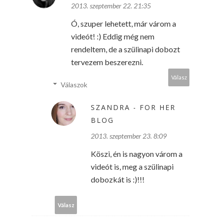
2013. szeptember 22. 21:35
Ó, szuper lehetett, már várom a
videót! :) Eddig még nem
rendeltem, de a szülinapi dobozt
tervezem beszerezni.
Válasz
Válaszok
SZANDRA - FOR HER
BLOG
2013. szeptember 23. 8:09
Köszi, én is nagyon várom a
videót is, meg a szülinapi
dobozkát is :)!!!
Válasz