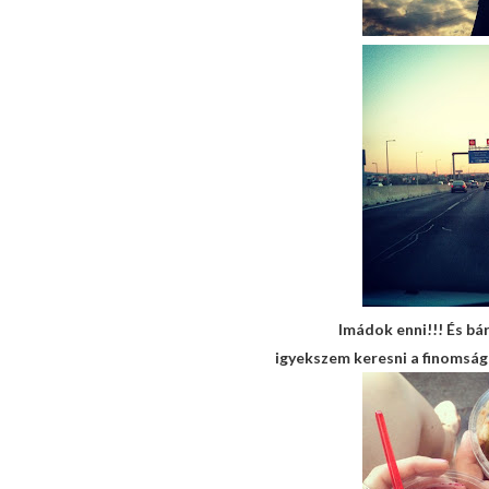
Imádok enni!!! És b
igyekszem keresni a finomságo