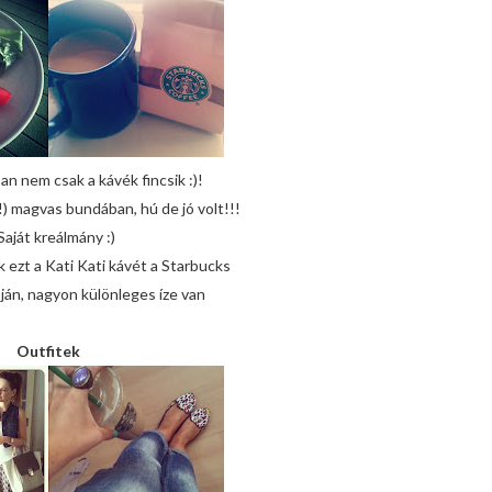
an nem csak a kávék fincsik :)!
!!) magvas bundában, hú de jó volt!!!
 Saját kreálmány :)
 ezt a Kati Kati kávét a Starbucks
án, nagyon különleges íze van
Outfitek