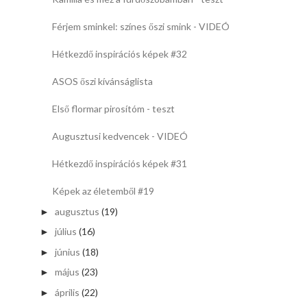
Férjem sminkel: színes őszi smink - VIDEÓ
Hétkezdő inspirációs képek #32
ASOS őszi kívánságlista
Első flormar pirosítóm - teszt
Augusztusi kedvencek - VIDEÓ
Hétkezdő inspirációs képek #31
Képek az életemből #19
augusztus
(19)
►
július
(16)
►
június
(18)
►
május
(23)
►
április
(22)
►