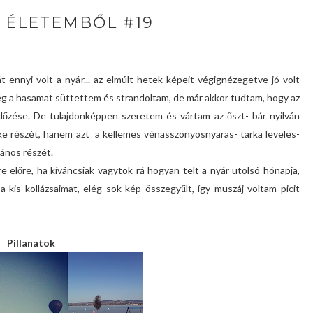
 ÉLETEMBŐL #19
 ennyi volt a nyár... az elmúlt hetek képeit végignézegetve jó volt
ég a hasamat süttettem és strandoltam, de már akkor tudtam, hogy az
rdőzése. De tulajdonképpen szeretem és vártam az őszt- bár nyilván
ke részét, hanem azt a kellemes vénasszonyosnyaras- tarka leveles-
gános részét.
e előre, ha kíváncsiak vagytok rá hogyan telt a nyár utolsó hónapja,
 kis kollázsaimat, elég sok kép összegyűlt, így muszáj voltam picit
Pillanatok