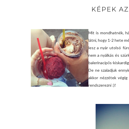
KÉPEK AZ
Mit is mondhatnék, hát
látni, hogy 1-2 hete m
lesz a nyár utolsó fü
nem a nyálkás és szür
balerinacipős-kiskardi
De ne szaladjuk ennyir
akkor nézzétek végig a
rendszerezni :)!