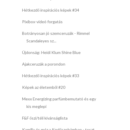
Hétkezdő inspirációs képek #34
Pixibox-videó forgatás
Botrányosan jó szemceruzák - Rimmel
Scandaleyes sz...
Újdonság: Heidi Klum Shine Blue
Ajakceruzák a porondon
Hétkezdő inspirációs képek #33
Képek az életemből #20
Mexx Energizing parfümbemutató és egy
kis meglepi
F&F őszi/téli kívánságlista
Kamilla és méz a fürdőszobámban - teszt