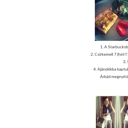
1. A Starbucksb
2. Csirkemell 7 (hét!
3.
4. Ajándékba kaptuk
Árkád megnyitój