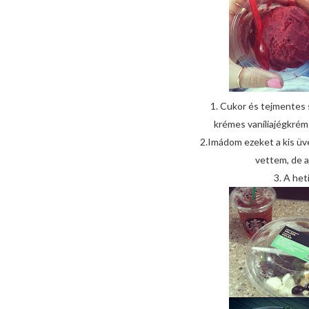
1. Cukor és tejmentes
krémes vaníliajégkrém 
2.Imádom ezeket a kis üv
vettem, de a
3. A heti