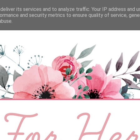
eliver its services and to analyze traffic. Your IP address and 
ÉLETMÓD
BABA
SZEMÉLYES
VIDEÓ
ormance and security metrics to ensure quality of service, gen
abuse.