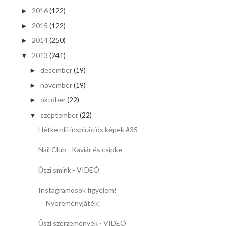
2016
(122)
►
2015
(122)
►
2014
(250)
►
2013
(241)
▼
december
(19)
►
november
(19)
►
október
(22)
►
szeptember
(22)
▼
Hétkezdő inspirációs képek #35
Nail Club - Kaviár és csipke
Őszi smink - VIDEÓ
Instagramosok figyelem!
Nyereményjáték!
Őszi szerzemények - VIDEÓ