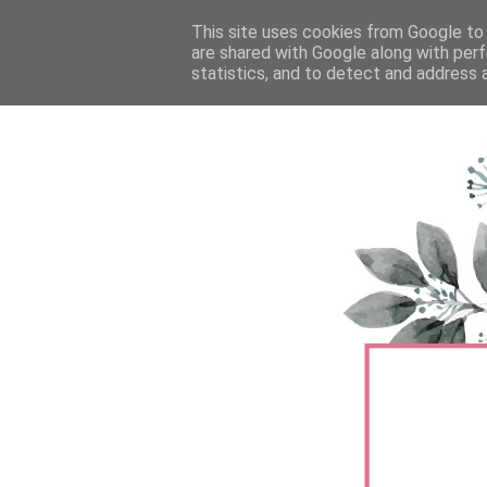
FŐOLDAL
This site uses cookies from Google to d
TERMÉKTESZTEK
BŐRÁPOLÁS
are shared with Google along with perf
statistics, and to detect and address 