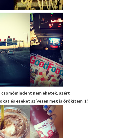
ár csomómindent nem ehetek, azért
kat és ezeket szívesen meg is örökítem :)!