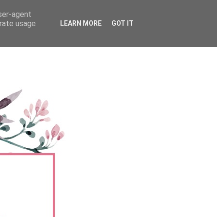
user-agent
erate usage
LEARN MORE
GOT IT