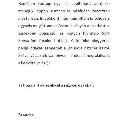
Remélem tudtam egy kis segítséget adni, ha
mondjuk éppen rúzsceruza vásárlást terveztek
mostanság. Egyébként még nem álltam le teljesen,
ugyanis megláttam az Astor állványán a csodálatos
színekben pompázó, és nagyon hidratáló Soft
Sensation lipcolor buttert. A külföldi bloggerek
pedig ódákat zengenek a Bourjois rúzsceruzáiról.
Szóval választék van bőven, mindenki megtalálhatja
a kedvére valót :)!
Ti hogy álltok ezekkel a rúzsceruzákkal?
Szandra