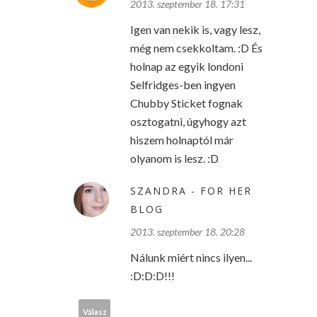
2013. szeptember 18. 17:31
Igen van nekik is, vagy lesz,
még nem csekkoltam. :D És
holnap az egyik londoni
Selfridges-ben ingyen
Chubby Sticket fognak
osztogatni, úgyhogy azt
hiszem holnaptól már
olyanom is lesz. :D
SZANDRA - FOR HER
BLOG
2013. szeptember 18. 20:28
Nálunk miért nincs ilyen...
:D:D:D!!!
Válasz