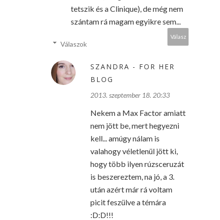
tetszik és a Clinique), de még nem
szántam rá magam egyikre sem...
Válasz
Válaszok
SZANDRA - FOR HER
BLOG
2013. szeptember 18. 20:33
Nekem a Max Factor amiatt
nem jött be, mert hegyezni
kell... amúgy nálam is
valahogy véletlenül jött ki,
hogy több ilyen rúzsceruzát
is beszereztem, na jó, a 3.
után azért már rá voltam
picit feszülve a témára
:D:D!!!