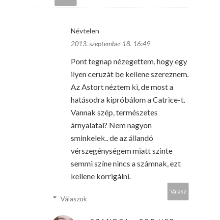
Névtelen
2013. szeptember 18. 16:49
Pont tegnap nézegettem, hogy egy
ilyen ceruzát be kellene szereznem.
Az Astort néztem ki, de most a
hatásodra kipróbálom a Catrice-t.
Vannak szép, természetes
árnyalatai? Nem nagyon
sminkelek.. de az állandó
vérszegénységem miatt szinte
semmi színe nincs a számnak, ezt
kellene korrigálni.
Válasz
Válaszok