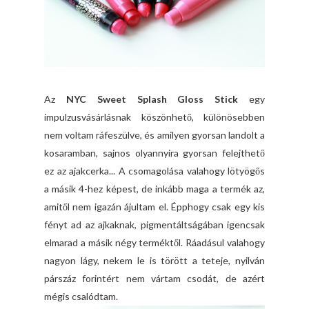
Az
NYC Sweet Splash Gloss Stick
egy
impulzusvásárlásnak köszönhető, különösebben
nem voltam ráfeszülve, és amilyen gyorsan landolt a
kosaramban, sajnos olyannyira gyorsan felejthető
ez az ajakcerka... A csomagolása valahogy lötyögős
a másik 4-hez képest, de inkább maga a termék az,
amitől nem igazán ájultam el. Épphogy csak egy kis
fényt ad az ajkaknak, pigmentáltságában igencsak
elmarad a másik négy terméktől. Ráadásul valahogy
nagyon lágy, nekem le is törött a teteje, nyilván
párszáz forintért nem vártam csodát, de azért
mégis csalódtam.