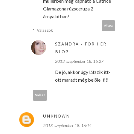
müllerben még kapható a Catrice
Glamazona rúzsceruza 2
árnyalatban!
Válasz
Válaszok
SZANDRA - FOR HER
BLOG
2013. szeptember 18. 16:27
De jó, akkor úgy látszik itt-
ott maradt még belőle :)!!!
Válasz
UNKNOWN
2013. szeptember 18. 16:14