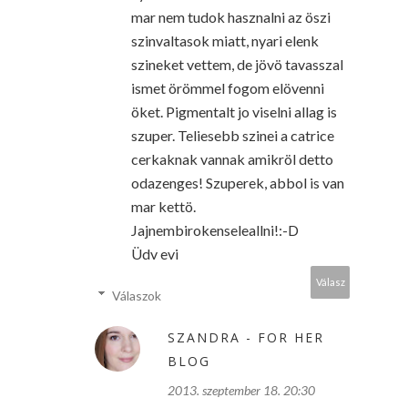
mar nem tudok hasznalni az öszi
szinvaltasok miatt, nyari elenk
szineket vettem, de jövö tavasszal
ismet örömmel fogom elövenni
öket. Pigmentalt jo viselni allag is
szuper. Teliesebb szinei a catrice
cerkaknak vannak amikröl detto
odazenges! Szuperek, abbol is van
mar kettö.
Jajnembirokenseleallni!:-D
Üdv evi
Válasz
Válaszok
SZANDRA - FOR HER
BLOG
2013. szeptember 18. 20:30