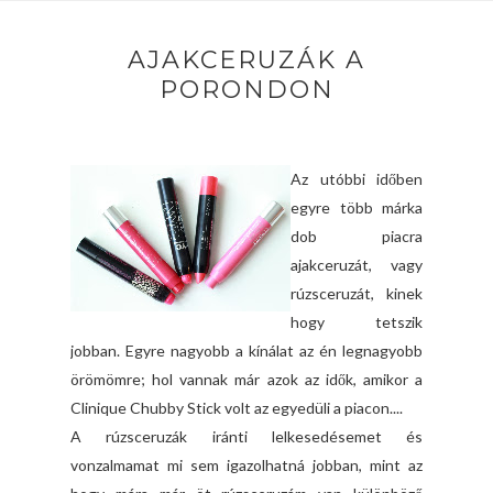
AJAKCERUZÁK A
PORONDON
Az utóbbi időben
egyre több márka
dob piacra
ajakceruzát, vagy
rúzsceruzát, kinek
hogy tetszik
jobban. Egyre nagyobb a kínálat az én legnagyobb
örömömre; hol vannak már azok az idők, amikor a
Clinique Chubby Stick volt az egyedüli a piacon....
A rúzsceruzák iránti lelkesedésemet és
vonzalmamat mi sem igazolhatná jobban, mint az