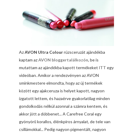
Az
AVON Ultra Colour
rúzsceruzát ajándékba
kaptam az
AVON bloggertalálkozón
, be is
mutattam az ajándékba kapott termékeket
ITT
egy
videóban. Amikor a rendezvényen az AVON
sminkmestere elmondta, hogy az új termékek
között egy ajakceruza is helyet kapott, nagyon
izgatott lettem, és hazaérve gyakorlatilag minden
gondolkodás nélkül azonnal a számra kentem, és
akkor jött a döbbenet... A Carefree Coral egy
gyönyörű korallos, élénkpiros árnyalat, de tele van
csillámokkal... Pedig nagyon pigmentált, nagyon