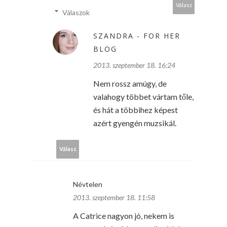
Válasz
Válaszok
SZANDRA - FOR HER
BLOG
2013. szeptember 18. 16:24
Nem rossz amúgy, de
valahogy többet vártam tőle,
és hát a többihez képest
azért gyengén muzsikál.
Válasz
Névtelen
2013. szeptember 18. 11:58
A Catrice nagyon jó, nekem is