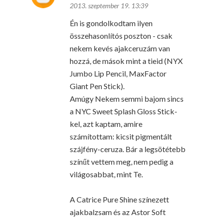
2013. szeptember 19. 13:39
Én is gondolkodtam ilyen
összehasonlítós poszton - csak
nekem kevés ajakceruzám van
hozzá, de mások mint a tieid (NYX
Jumbo Lip Pencil, MaxFactor
Giant Pen Stick).
Amúgy Nekem semmi bajom sincs
a NYC Sweet Splash Gloss Stick-
kel, azt kaptam, amire
számítottam: kicsit pigmentált
szájfény-ceruza. Bár a legsötétebb
színűt vettem meg, nem pedig a
világosabbat, mint Te.
A Catrice Pure Shine színezett
ajakbalzsam és az Astor Soft