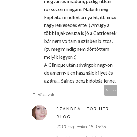
megvan és imádom, pedig ritkán
rúzsozom magam. Nálunk még
kapható mindkét árnyalat, itt nincs
nagy lelkesedés érte :) Amúgy a
többi ajakceruza is jó a Catricenek,
bár nem voltam a színben biztos,
így még mindig nem döntöttem
melyik legyen :)
A Clinique után sóvárgok nagyon,
de amennyit én használok ilyet és
az ára.... Sajnos pénzkidobás lenne.
Válasz
Válaszok
SZANDRA - FOR HER
BLOG
2013. szeptember 18. 16:26