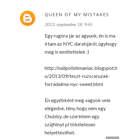
QUEEN OF MY MISTAKES
2013. szeptember 18. 9:45
Egy rugóra jár az agyunk, én is ma
írtam az NYC darabjáról, úgyhogy
meg is említettelek :)
http://nailpolishmaniac.blogspot.h
u/2013/09/teszt-ruzsceruzak-
forradalma-nyc-sweet.html
Én egyébként meg vagyok vele
elégedve, tény, hogy nem egy
Chubby, de szerintem egy
szájfényt pl tökéletesen
helyettesíthet.