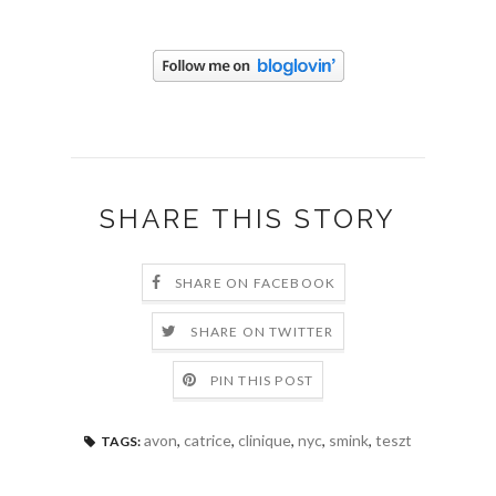
SHARE THIS STORY
SHARE ON FACEBOOK
SHARE ON TWITTER
PIN THIS POST
avon
,
catrice
,
clinique
,
nyc
,
smink
,
teszt
TAGS: