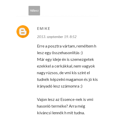
Válasz
EMIKE
2013. szeptember 19. 8:52
Erre a posztra vártam, reméltem h
lesz egy összehasonlítás :)
Már egy ideje én is szemezgetek
ezekkel a cerkákkal, nem vagyok
nagy rúzsos, de vmi kis színt el
tudnék képzelni magamon és jó kis
irányadó lesz számomra :)
Vajon lesz az Essence-nek is vmi
hasonló terméke? Arra még
kíváncsi lennék h mit tudna.