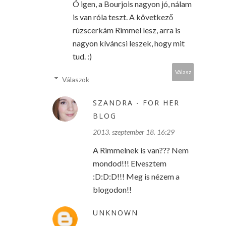
Ó igen, a Bourjois nagyon jó, nálam
is van róla teszt. A következő
rúzscerkám Rimmel lesz, arra is
nagyon kíváncsi leszek, hogy mit
tud. :)
Válasz
Válaszok
SZANDRA - FOR HER
BLOG
2013. szeptember 18. 16:29
A Rimmelnek is van??? Nem
mondod!!! Elvesztem
:D:D:D!!! Meg is nézem a
blogodon!!
UNKNOWN