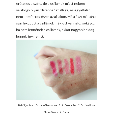
erőteljes a színe, de a csillámok miatt nekem
valahogy olyan "darabos" az állaga, és egyáltalán
nem komfortos érzés az ajkakon. Másrészt miután a
szín lekopott a csillámok még ott vannak... sokáig...
ha nem lennének a csillámok, akkor nagyon boldog
lennék, így nem :(.
Balról jobbra 1.
Catrice Glamazona LE Lip Colour Pen
2.
Catrice Pure
Shine Colour Lip Balm