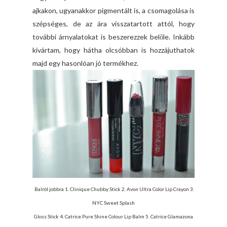
ajkakon, ugyanakkor pigmentált is, a csomagolása is
szépséges, de az ára visszatartott attól, hogy
további árnyalatokat is beszerezzek belőle. Inkább
kivártam, hogy hátha olcsóbban is hozzájuthatok
majd egy hasonlóan jó termékhez.
Balról jobbra
1. Clinique Chubby Stick 2. Avon Ultra Color Lip Crayon 3.
NYC Sweet Splash
Gloss Stick 4. Catrice Pure Shine Colour Lip Balm 5. Catrice Glamazona