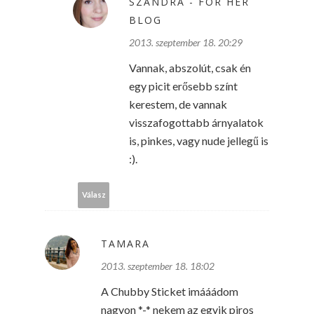
SZANDRA - FOR HER
BLOG
2013. szeptember 18. 20:29
Vannak, abszolút, csak én
egy picit erősebb színt
kerestem, de vannak
visszafogottabb árnyalatok
is, pinkes, vagy nude jellegű is
:).
Válasz
TAMARA
2013. szeptember 18. 18:02
A Chubby Sticket imááádom
nagyon *-* nekem az egyik piros