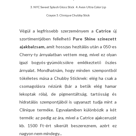
3.
NYC Sweet Splash
Gloss Stick
4.
Avon Ultra Color Lip
Crayon
5.
Clinique Chubby Stick
Végül a legfrissebb szerzeményem a
Catrice
új
szortimentjében fellelhető
Pure Shine színezett
ajakbalzsam,
amit hosszas hezitálás után a 050-es
Cherry-ty árnyalatban vettem meg, mivel ez olyan
igazi bogyós-gyümölcsökre emlékeztető őszies
árnyalat. Mondhatnám, hogy minden szempontból
tökéletes mása a Chubby Sticknek: elég ha csak a
csomagolásra nézünk (bár a betűk elég hamar
lekoptak róla), de pigmentáltság, tartósság és
hidratálás szempontjából is ugyanazt tudja mint a
Clinique terméke. Egyvalamiben különbözik a két
termék: az pedig az ára, mivel a Catrice ajakceruzát
kb. 1500 Ft-ért sikerült beszereznem, azért ez
nagyon nem mindegy...