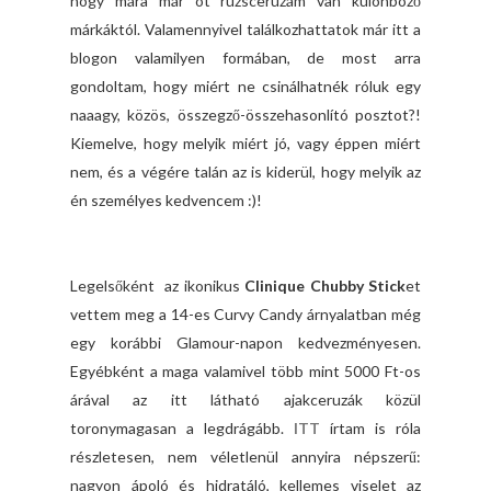
hogy mára már öt rúzsceruzám van különböző
márkáktól. Valamennyivel találkozhattatok már itt a
blogon valamilyen formában, de most arra
gondoltam, hogy miért ne csinálhatnék róluk egy
naaagy, közös, összegző-összehasonlító posztot?!
Kiemelve, hogy melyik miért jó, vagy éppen miért
nem, és a végére talán az is kiderül, hogy melyik az
én személyes kedvencem :)!
Legelsőként az ikonikus
Clinique Chubby Stick
et
vettem meg a 14-es Curvy Candy árnyalatban még
egy korábbi Glamour-napon kedvezményesen.
Egyébként a maga valamivel több mint 5000 Ft-os
árával az itt látható ajakceruzák közül
toronymagasan a legdrágább.
ITT
írtam is róla
részletesen, nem véletlenül annyira népszerű:
nagyon ápoló és hidratáló, kellemes viselet az