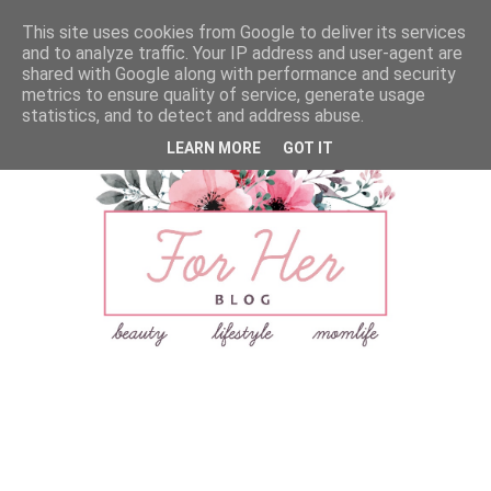
This site uses cookies from Google to deliver its services
and to analyze traffic. Your IP address and user-agent are
shared with Google along with performance and security
metrics to ensure quality of service, generate usage
statistics, and to detect and address abuse.
LEARN MORE
GOT IT