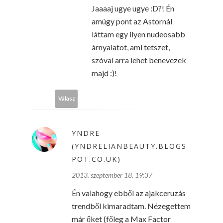
Jaaaaj ugye ugye :D?! Én
amúgy pont az Astornál
láttam egy ilyen nudeosabb
árnyalatot, ami tetszet,
szóval arra lehet benevezek
majd :)!
Válasz
YNDRE
(YNDRELIANBEAUTY.BLOGS
POT.CO.UK)
2013. szeptember 18. 19:37
Én valahogy ebből az ajakceruzás
trendből kimaradtam. Nézegettem
már őket (főleg a Max Factor