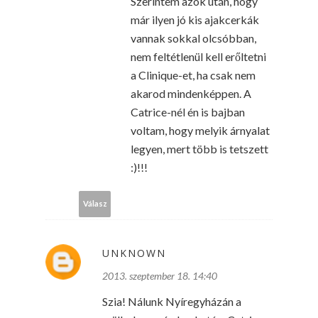
Szerintem azok után, hogy
már ilyen jó kis ajakcerkák
vannak sokkal olcsóbban,
nem feltétlenül kell erőltetni
a Clinique-et, ha csak nem
akarod mindenképpen. A
Catrice-nél én is bajban
voltam, hogy melyik árnyalat
legyen, mert több is tetszett
:)!!!
Válasz
UNKNOWN
2013. szeptember 18. 14:40
Szia! Nálunk Nyíregyházán a