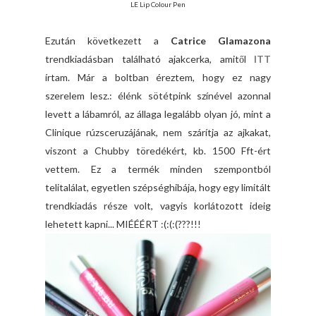
LE Lip Colour Pen
Ezután következett a
Catrice Glamazona
trendkiadásban található ajakcerka, amitől
ITT
írtam. Már a boltban éreztem, hogy ez nagy
szerelem lesz.: élénk sötétpink színével azonnal
levett a lábamról, az állaga legalább olyan jó, mint a
Clinique rúzsceruzájának, nem szárítja az ajkakat,
viszont a Chubby töredékért, kb. 1500 Fft-ért
vettem. Ez a termék minden szempontból
telitalálat, egyetlen szépséghibája, hogy egy limitált
trendkiadás része volt, vagyis korlátozott ideig
lehetett kapni... MIÉÉÉRT :(:(:(???!!!