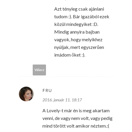
Azt tényleg csak ajánlani
tudom :). Bár igazából ezek
közül mindegyiket :D.
Mindig annyira bajban
vagyok, hogy melyikhez
nyúljak, mert egyszerűen
imádom őket :).
Válasz
FRU
2016. január 11. 18:17
A Lovely-t már én is meg akartam
venni, de vagy nem volt, vagy pedig
mind törött volt amikor néztem.:(