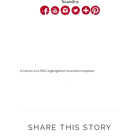
Szandra
A Catrice és a MAC highlightert tesztelésre kaptam.
.
SHARE THIS STORY