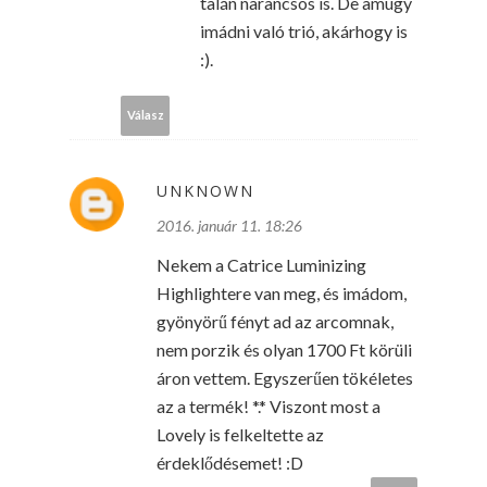
talán narancsos is. De amúgy
imádni való trió, akárhogy is
:).
Válasz
UNKNOWN
2016. január 11. 18:26
Nekem a Catrice Luminizing
Highlightere van meg, és imádom,
gyönyörű fényt ad az arcomnak,
nem porzik és olyan 1700 Ft körüli
áron vettem. Egyszerűen tökéletes
az a termék! *.* Viszont most a
Lovely is felkeltette az
érdeklődésemet! :D