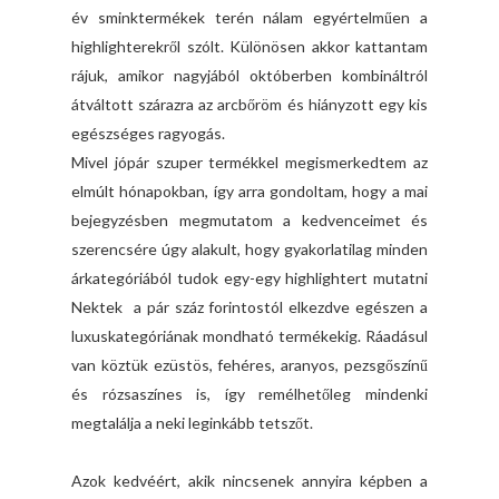
év sminktermékek terén nálam egyértelműen a
highlighterekről szólt. Különösen akkor kattantam
rájuk, amikor nagyjából októberben kombináltról
átváltott szárazra az arcbőröm és hiányzott egy kis
egészséges ragyogás.
Mivel jópár szuper termékkel megismerkedtem az
elmúlt hónapokban, így arra gondoltam, hogy a mai
bejegyzésben megmutatom a kedvenceimet és
szerencsére úgy alakult, hogy gyakorlatilag minden
árkategóriából tudok egy-egy highlightert mutatni
Nektek a pár száz forintostól elkezdve egészen a
luxuskategóriának mondható termékekig. Ráadásul
van köztük ezüstös, fehéres, aranyos, pezsgőszínű
és rózsaszínes is, így remélhetőleg mindenki
megtalálja a neki leginkább tetszőt.
Azok kedvéért, akik nincsenek annyira képben a