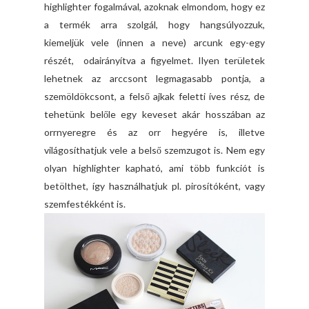
highlighter fogalmával, azoknak elmondom, hogy ez
a termék arra szolgál, hogy hangsúlyozzuk,
kiemeljük vele (innen a neve) arcunk egy-egy
részét, odairányítva a figyelmet. Ilyen területek
lehetnek az arccsont legmagasabb pontja, a
szemöldökcsont, a felső ajkak feletti íves rész, de
tehetünk belőle egy keveset akár hosszában az
orrnyeregre és az orr hegyére is, illetve
világosíthatjuk vele a belső szemzugot is. Nem egy
olyan highlighter kapható, ami több funkciót is
betölthet, így használhatjuk pl. pirosítóként, vagy
szemfestékként is.