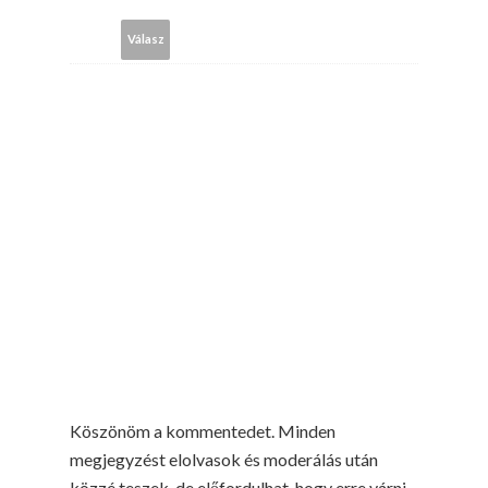
Válasz
Köszönöm a kommentedet. Minden
megjegyzést elolvasok és moderálás után
közzé teszek, de előfordulhat, hogy erre várni