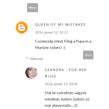
Válasz
QUEEN OF MY MISTAKES
2016. január 12. 14:13
Csodaszép mind, főleg a Pupa és a
Manizer sisters! :)
Válasz
Válaszok
SZANDRA - FOR HER
BLOG
2016. január 15. 20:50
Hát én szerelmes vagyok
mindben, tudom, tudom, ez
már abnormális... :D