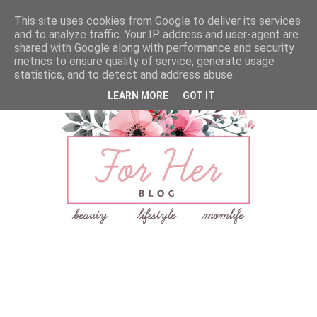
This site uses cookies from Google to deliver its services
and to analyze traffic. Your IP address and user-agent are
shared with Google along with performance and security
metrics to ensure quality of service, generate usage
statistics, and to detect and address abuse.
LEARN MORE
GOT IT