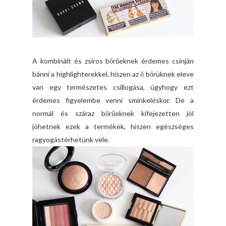
A kombinált és zsíros bőrűeknek érdemes csínján
bánni a highlighterekkel, hiszen az ő bőrüknek eleve
van egy természetes csillogása, úgyhogy ezt
érdemes figyelembe venni sminkeléskor. De a
normál és száraz bőrűeknek kifejezetten jól
jöhetnek ezek a termékek, hiszen egészséges
ragyogástérhetünk vele.