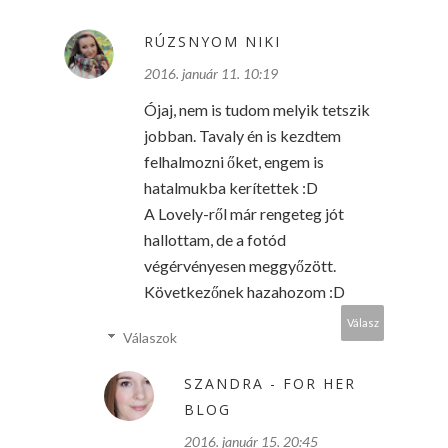
RÚZSNYOM NIKI
2016. január 11. 10:19
Ójaj, nem is tudom melyik tetszik
jobban. Tavaly én is kezdtem
felhalmozni őket, engem is
hatalmukba kerítettek :D
A Lovely-ről már rengeteg jót
hallottam, de a fotód
végérvényesen meggyőzött.
Következőnek hazahozom :D
Válasz
Válaszok
SZANDRA - FOR HER
BLOG
2016. január 15. 20:45