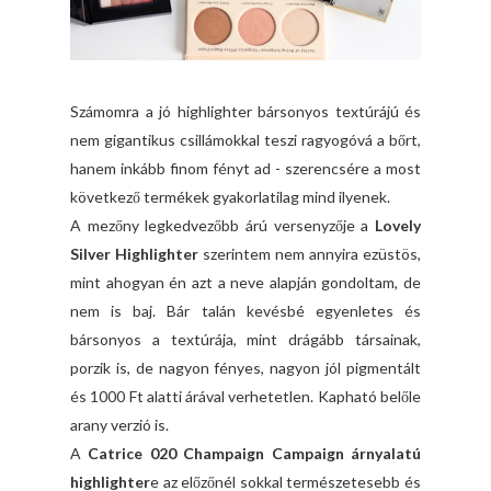
Számomra a jó highlighter bársonyos textúrájú és
nem gigantikus csillámokkal teszi ragyogóvá a bőrt,
hanem inkább finom fényt ad - szerencsére a most
következő termékek gyakorlatilag mind ilyenek.
A mezőny legkedvezőbb árú versenyzője a
Lovely
Silver Highlighter
szerintem nem annyira ezüstös,
mint ahogyan én azt a neve alapján gondoltam, de
nem is baj. Bár talán kevésbé egyenletes és
bársonyos a textúrája, mint drágább társainak,
porzik is, de nagyon fényes, nagyon jól pigmentált
és 1000 Ft alatti árával verhetetlen. Kapható belőle
arany verzió is.
A
Catrice 020 Champaign Campaign árnyalatú
highlighter
e az előzőnél sokkal természetesebb és