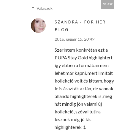
Válasz
Válaszok
SZANDRA - FOR HER
BLOG
2016. január 15. 20:49
Szerintem konkrétan ezt a
PUPA Stay Gold highlightert
így ebben a formában nem
lehet már kapni, mert limitált
kollekció volt és láttam, hogy
le is árazták aztán, de vannak
állandó highlighterek is, meg
hát mindig jön valami új
kollekció, szóval tutira
lesznek még jó kis
highlighterek :).