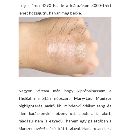
Teljes áron 4290 Ft, de a leárazáson 3000Ft-ért
lehet hozzájutni, ha van még belőle.
Nagyon vártam már, hogy kipróbálhassam a
theBalm
méltán népszerű
Mary-Lou Manizer
highlighterét, amiről kb. mindenki ódákat zeng és
idén karácsonykor bizony ott lapult a fa alatt,
ráadásul nem is egyedül, hanem egy palettában a
Manizer
család
másik két tagjával. Hamarosan lesz