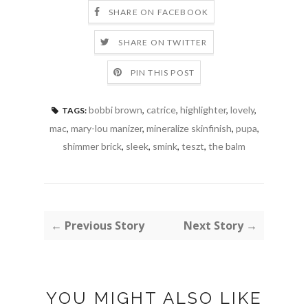
SHARE ON FACEBOOK
SHARE ON TWITTER
PIN THIS POST
bobbi brown
,
catrice
,
highlighter
,
lovely
,
TAGS:
mac
,
mary-lou manizer
,
mineralize skinfinish
,
pupa
,
shimmer brick
,
sleek
,
smink
,
teszt
,
the balm
← Previous Story
Next Story →
YOU MIGHT ALSO LIKE