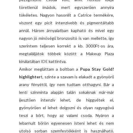
töretlenül imádok, mert egyszerűen annyira
tökéletes. Nagyon hasonlít a Catrice termékére,
viszont egy picit intenzívebb és pigmentáltabb
annál. Három árnyalatban kapható és mivel egy
nagyon jó minőségű bronzosító is van mellette, így
szerintem teljesen korrekt a kb. 3000Ft-os ára,
megtaláljátok többek között a Makeup Plaza
kínálatában
IDE
kattintva.
Amikor megláttam a boltban a
Pupa Stay Gold!
highlighter
t, szinte a szavam is elakadt a gyönyörű
arany fényétől, így nem tudtam otthagyni. Bár a
lenti színminta alapján talán sokaknak már-már
ijesztően intenzív lehet, de higgyétek el,
gyönyörűen el lehet dolgozni és olyan ragyogóvá
teszi a bőrt, hogy az valami csoda. Nyáron a
lebarnult bőrön egyenesen isteni lehet és nem
utolsó sorban szemfestékként is használható.