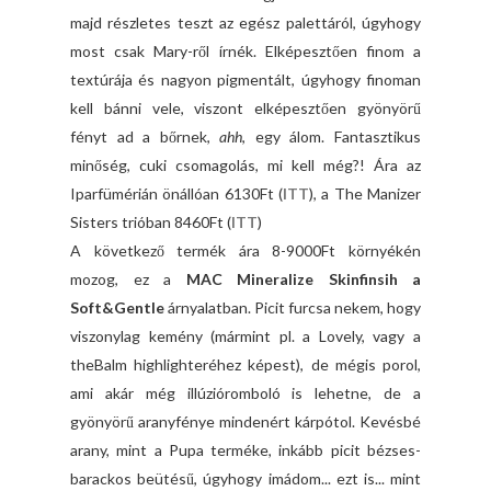
majd részletes teszt az egész palettáról, úgyhogy
most csak Mary-ről írnék. Elképesztően finom a
textúrája és nagyon pigmentált, úgyhogy finoman
kell bánni vele, viszont elképesztően gyönyörű
fényt ad a bőrnek,
ahh
, egy álom. Fantasztikus
minőség, cuki csomagolás, mi kell még?! Ára az
Iparfümérián önállóan 6130Ft (
ITT
), a The Manizer
Sisters trióban 8460Ft (
ITT
)
A következő termék ára 8-9000Ft környékén
mozog, ez a
MAC Mineralize Skinfinsih a
Soft&Gentle
árnyalatban. Picit furcsa nekem, hogy
viszonylag kemény (mármint pl. a Lovely, vagy a
theBalm highlighteréhez képest), de mégis porol,
ami akár még illúzióromboló is lehetne, de a
gyönyörű aranyfénye mindenért kárpótol. Kevésbé
arany, mint a Pupa terméke, inkább picit bézses-
barackos beütésű, úgyhogy imádom... ezt is... mint