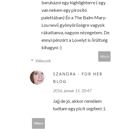
beruházni egy highlighterre ( egy
van nekem egy pirosító
palettában) Én a The Balm Mary-
Lou nevű gyönyörűségre vagyok
rákattanva, nagyon nézegetem. De
ennyi pénzért a Lovelyt is őrültség
kihagyni :)
Válasz
Válaszok
SZANDRA - FOR HER
BLOG
2016. január 15. 20:47
Jajj de jó, akkor remélem
tudtam egy picit segíteni :).
Válasz