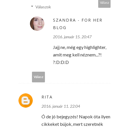
Válasz
Válaszok
SZANDRA - FOR HER
BLOG
2016. január 15. 20:47
Jajj ne, még egy highlighter,
amit meg kell néznem...?!
?:D:D:D
Válasz
RITA
2016. január 11. 22:04
Ó de jó bejegyzés! Napok óta ilyen
cikkeket bújok, mert szeretnék