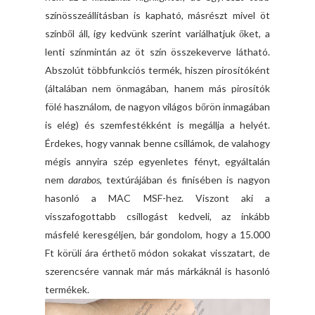
színösszeállításban is kapható, másrészt mivel öt
színből áll, így kedvünk szerint variálhatjuk őket, a
lenti színmintán az öt szín összekeverve látható.
Abszolút többfunkciós termék, hiszen pirosítóként
(általában nem önmagában, hanem más pirosítók
fölé használom, de nagyon világos bőrön inmagában
is elég) és szemfestékként is megállja a helyét.
Érdekes, hogy vannak benne csillámok, de valahogy
mégis annyira szép egyenletes fényt, egyáltalán
nem
darabos
, textúrájában és finisében is nagyon
hasonló a MAC MSF-hez. Viszont aki a
visszafogottabb csillogást kedveli, az inkább
másfelé keresgéljen, bár gondolom, hogy a 15.000
Ft körüli ára érthető módon sokakat visszatart, de
szerencsére vannak már más márkáknál is hasonló
termékek.