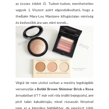
az összes többit :D. Tudom-tudom, menthetetlen
vagyok :). Viszont azért elgondolkodtató, hogy a
theBalm Mary-Lou Manizere kifogástalan minőség
és kedvezőbb ára van, mint ennek...
Végül de nem utolsó sorban a mezőny legdrágább
versenyzője a
Bobbi Brown Shimmer Brick
a
Rose
árnyalatban (
ITT
már volt róla önálló bejegyzés), ami
picit talán kakukktojás, mivel rózsaszín fényével
nem az a
klasszikus
highlighter, de egyrészt több