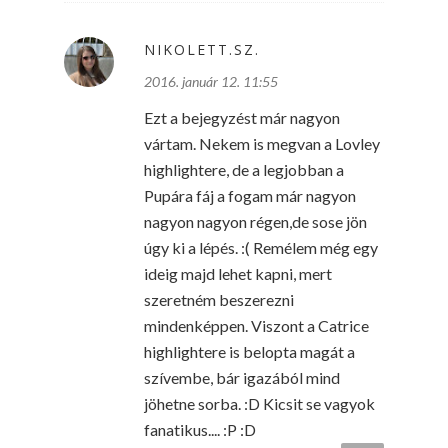
NIKOLETT.SZ.
2016. január 12. 11:55
Ezt a bejegyzést már nagyon
vártam. Nekem is megvan a Lovley
highlightere, de a legjobban a
Pupára fáj a fogam már nagyon
nagyon nagyon régen,de sose jön
úgy ki a lépés. :( Remélem még egy
ideig majd lehet kapni, mert
szeretném beszerezni
mindenképpen. Viszont a Catrice
highlightere is belopta magát a
szívembe, bár igazából mind
jöhetne sorba. :D Kicsit se vagyok
fanatikus.... :P :D