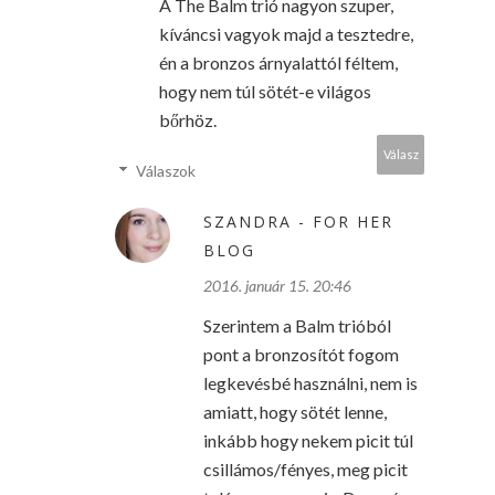
A The Balm trió nagyon szuper,
kíváncsi vagyok majd a tesztedre,
én a bronzos árnyalattól féltem,
hogy nem túl sötét-e világos
bőrhöz.
Válasz
Válaszok
SZANDRA - FOR HER
BLOG
2016. január 15. 20:46
Szerintem a Balm trióból
pont a bronzosítót fogom
legkevésbé használni, nem is
amiatt, hogy sötét lenne,
inkább hogy nekem picit túl
csillámos/fényes, meg picit