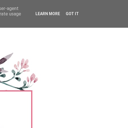
user-agent
erate usage
LEARN MORE
GOT IT