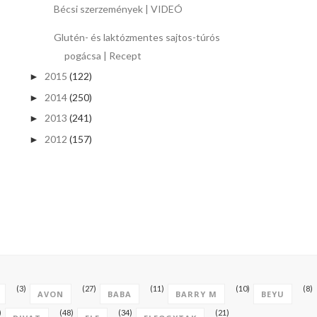
Bécsi szerzemények | VIDEÓ
Glutén- és laktózmentes sajtos-túrós
pogácsa | Recept
2015
(122)
►
2014
(250)
►
2013
(241)
►
2012
(157)
►
(3)
(27)
(11)
(10)
(8)
AVON
BABA
BARRY M
BEYU
)
(48)
(34)
(21)