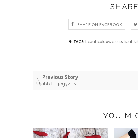
SHARE
SHARE ON FACEBOOK
beauticology
,
essie
,
haul
,
ki
TAGS:
← Previous Story
Újabb bejegyzés
YOU MI