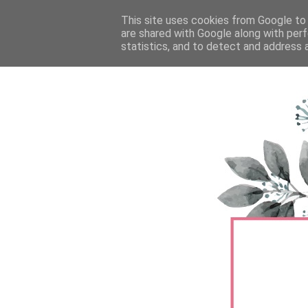
FŐOLDAL
This site uses cookies from Google to d
TERMÉKTESZTEK
BŐRÁPOLÁS
are shared with Google along with perf
statistics, and to detect and address 