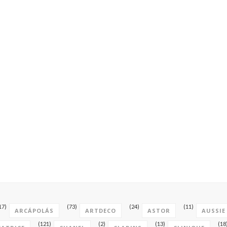
17)
(73)
(24)
(11)
ARCÁPOLÁS
ARTDECO
ASTOR
AUSSIE
(121)
(2)
(13)
(18