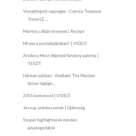
Visszafogott ragyogás - Catrice Treasure
Trove LE ...
Mentes céklás brownie | Recept
Mi van a postaládámban? | VIDEÓ
Artdeco Most Wanted Smokey paletta |
TESZT
Hárman párban - theBalm The Manizer
Sister higligh...
2015 kedvencei | VIDEÓ
Jessup sminkecsetek | Újdonság
Szuper highlighterek minden
árkategóriából