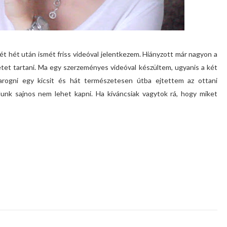
t hét után ismét friss videóval jelentkezem. Hiányzott már nagyon a
netet tartani. Ma egy szerzeményes videóval készültem, ugyanis a két
rogni egy kicsit és hát természetesen útba ejtettem az ottani
lunk sajnos nem lehet kapni. Ha kíváncsiak vagytok rá, hogy miket