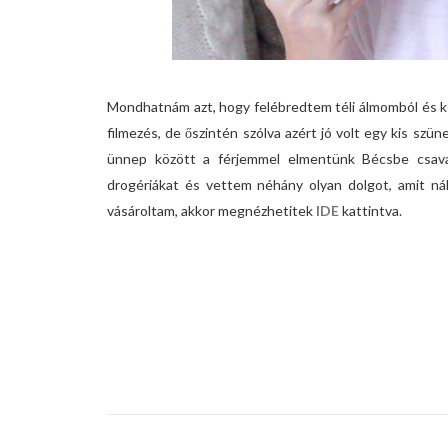
Mondhatnám azt, hogy felébredtem téli álmomból és ké
filmezés, de őszintén szólva azért jó volt egy kis szü
ünnep között a férjemmel elmentünk Bécsbe csava
drogériákat és vettem néhány olyan dolgot, amit ná
vásároltam, akkor megnézhetitek
IDE
kattintva.