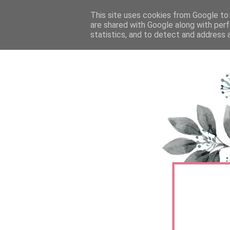
FŐOLDAL
This site uses cookies from Google to d
TERMÉKTESZTEK
BŐRÁPOLÁS
are shared with Google along with perf
statistics, and to detect and address 