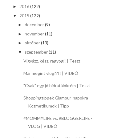
2016
(122)
►
2015
(122)
▼
december
(9)
►
november
(11)
►
október
(13)
►
szeptember
(11)
▼
Vigyázz, kész, ragyogj! | Teszt
Már megint vlog??!! | VIDEÓ
"Csak" egy jó hidratálókrém | Teszt
Shoppingtippek Glamour-napokra -
Kozmetikumok | Tipp
#MOMMYLIFE vs. #BLOGGERLIFE -
VLOG | VIDEÓ