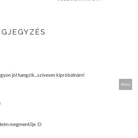
EGJEGYZÉS
agyon jól hangzik...szívesen kipróbálnám!
Válasz
G
eleim megmentője :D