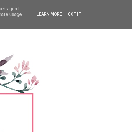
user-agent
erate usage
LEARN MORE
GOT IT