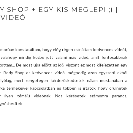
SHOP + EGY KIS MEGLEPI ;) |
VIDEÓ
morúan konstatáltam, hogy elég régen csináltam kedvences videót,
valahogy mindig közbe jött valami más videó, amit fontosabbnak
tottam... De most újra eljött az idő, viszont ez most kifejezetten egy
e Body Shop-os kedvences videó, mégpedig azon egyszerű okból
folyólag, mert rengetegen kérdezősködtetek nálam mostanában a
ka termékeivel kapcsolatban és többen is írtátok, hogy örülnétek
y ilyen témájú videónak. Nos kérésetek számomra parancs,
gnézhetitek