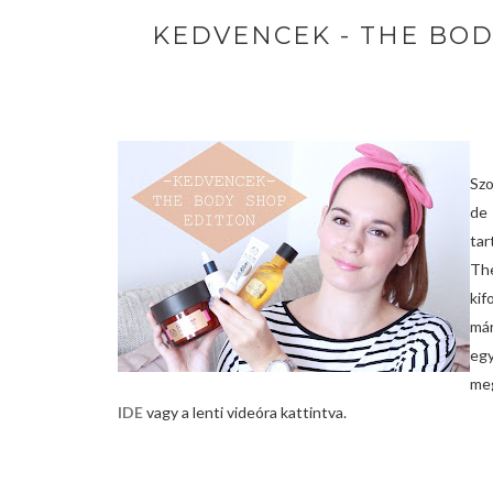
KEDVENCEK - THE BODY 
Szo
de 
tar
Th
ki
már
eg
me
IDE
vagy a lenti videóra kattintva.