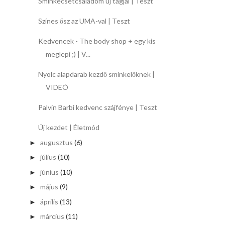
Sminkecsetcsaládom új tagjai | Teszt
Színes ősz az UMA-val | Teszt
Kedvencek - The body shop + egy kis
meglepi ;) | V...
Nyolc alapdarab kezdő sminkelőknek |
VIDEÓ
Palvin Barbi kedvenc szájfénye | Teszt
Új kezdet | Életmód
augusztus
(6)
►
július
(10)
►
június
(10)
►
május
(9)
►
április
(13)
►
március
(11)
►