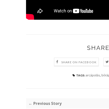
SHARE
SHARE ON FACEBOOK
arcápolás
,
bőrá
TAGS:
← Previous Story