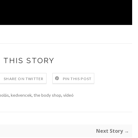
 THIS STORY
SHARE ON TWITTER
PIN THIS POST
polás
,
kedvencek
,
the body shop
,
videó
Next Story →