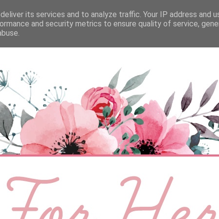
eliver its services and to analyze traffic. Your IP address and 
ÉLETMÓD
BABA
SZEMÉLYES
VIDEÓ
ormance and security metrics to ensure quality of service, gen
abuse.