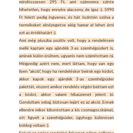
mindösszesen 295 Ft, ami számomra szinte
hihetetlen, hogy ennyire alacsony, de igaz :). 5990
Ft felett pedig ingyenes, és hát őszintén szólva a
termékeket elnézegetve elég hamar el lehet érni
ezt az értékhatárt :).
Ami még pluszba pozitív volt, hogy a rendelésem
mellé kaptam egy ajándék 3-as szemhéjpúdert is,
aminek külön örültem, ugyanis nem számítottam rá.
Mégpedig azért nem, mert láttam, hogy van egy
ilyen "akció", hogy ha rendeléskor beírok egy kódot,
akkor kapok egy ajándék 3-as szemhéjpúder
palettát, viszont amikor rendelés végén beírtam ezt
a kódot, akkor valami hibaüzenet jelent ki.
Gondoltam sebaj, biztosan lejárt ez az akció. Ennek
ellenére mikor kibontottam a kis csomagocskámat,
ott figyelt a szemhéjpúder, úgyhogy különösen
boldog voltam :).
Szóval az egész rendelési folyamat nálam csillagos