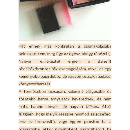
Hát ennek más konkrétan a csomagolásába
beleszerettem, meg úgy az egész, ahogy ránézel :).
Nagyon emlékeztet engem a Benefit
pirosítók/bronzosítók csomagolására, mivel ez egy
keményebb papírdoboz, de nagyon tetszik, ráadásul
környezetbarát is.
A termékeben rózsaszín, valamint világosabb és
sötétebb barna árnyalatok keverednek, és nem
matt, hanem fényes, de nagyon ízléses. Attól
függően, hogy melyik részébe nyomod az ecseted,
lesz ez bronzosító, vagy éppen pirosító: ha a
rózsaszínbe, akkor pirosítóként használhatod, ha