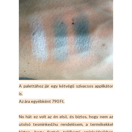
A palettához jár egy kétvégű szivacsos applikátor
is.
Az ára egyébként 790 Ft.
No hát ez volt az én első, és biztos, hogy nem az
utolsó tesminked.hu rendelésem, a termékekkel
biztos, hogy fogtok találkozni sminkvideókban