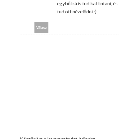
egyből rá is tud kattintani, és
tud ott nézelődni :).
Válasz
Köszönöm a kommentedet. Minden