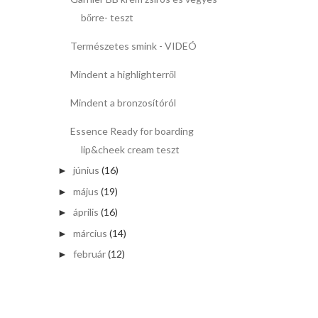
bőrre- teszt
Természetes smink - VIDEÓ
Mindent a highlighterről
Mindent a bronzosítóról
Essence Ready for boarding
lip&cheek cream teszt
június
(16)
►
május
(19)
►
április
(16)
►
március
(14)
►
február
(12)
►