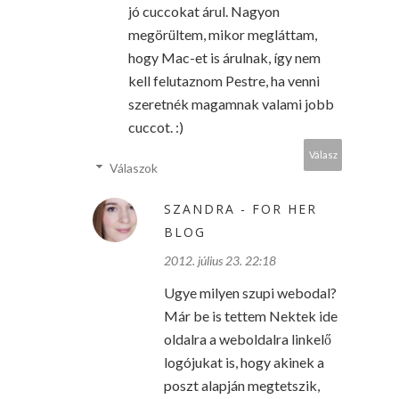
jó cuccokat árul. Nagyon
megörültem, mikor megláttam,
hogy Mac-et is árulnak, így nem
kell felutaznom Pestre, ha venni
szeretnék magamnak valami jobb
cuccot. :)
Válasz
Válaszok
SZANDRA - FOR HER
BLOG
2012. július 23. 22:18
Ugye milyen szupi webodal?
Már be is tettem Nektek ide
oldalra a weboldalra linkelő
logójukat is, hogy akinek a
poszt alapján megtetszik,