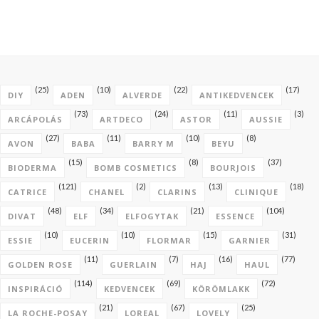
(25)
(10)
(22)
(17)
DIY
ADEN
ALVERDE
ANTIKEDVENCEK
(73)
(24)
(11)
(3)
ARCÁPOLÁS
ARTDECO
ASTOR
AUSSIE
(27)
(11)
(10)
(8)
AVON
BABA
BARRY M
BEYU
(15)
(8)
(37)
BIODERMA
BOMB COSMETICS
BOURJOIS
(121)
(2)
(13)
(18)
CATRICE
CHANEL
CLARINS
CLINIQUE
(48)
(34)
(21)
(104)
DIVAT
ELF
ELFOGYTAK
ESSENCE
(10)
(10)
(15)
(31)
ESSIE
EUCERIN
FLORMAR
GARNIER
(11)
(7)
(16)
(77)
GOLDEN ROSE
GUERLAIN
HAJ
HAUL
(114)
(69)
(72)
INSPIRÁCIÓ
KEDVENCEK
KÖRÖMLAKK
(21)
(67)
(25)
LA ROCHE-POSAY
LOREAL
LOVELY