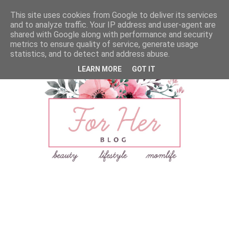
This site uses cookies from Google to deliver its services
and to analyze traffic. Your IP address and user-agent are
shared with Google along with performance and security
metrics to ensure quality of service, generate usage
statistics, and to detect and address abuse.
LEARN MORE
GOT IT