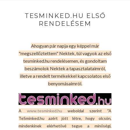
TESMINKED.HU ELSŐ
RENDELÉSEM
Ahogyan pár napja egy képpel már
"megszellőztettem" Nektek, túl vagyok az első
tesminked.hu rendelésemen, és gondoltam
beszámolok Nektek a tapasztalataimról,
illetve a rendelt termékekkel kapcsolatos első
benyomásaimról.
A
www.tesminked.hu
weboldal szerint "A
TeSminked.hu azért jött létre, hogy olcsón,
mindenkinek elérhetővé tegye a minőségi,