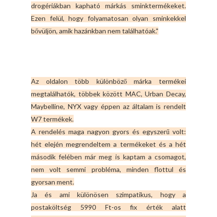
drogériákban kapható márkás sminktermékeket.
Ezen felül, hogy folyamatosan olyan sminkekkel
bővüljön, amik hazánkban nem találhatóak."
Az oldalon több különböző márka termékei
megtalálhatók, többek között MAC, Urban Decay,
Maybelline, NYX vagy éppen az általam is rendelt
W7 termékek.
A rendelés maga nagyon gyors és egyszerű volt:
hét elején megrendeltem a termékeket és a hét
második felében már meg is kaptam a csomagot,
nem volt semmi probléma, minden flottul és
gyorsan ment.
Ja és ami különösen szimpatikus, hogy a
postaköltség 5990 Ft-os fix érték alatt