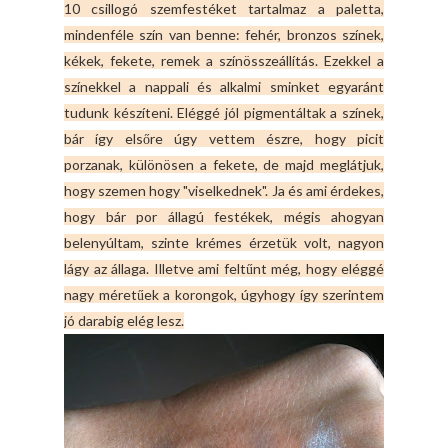
10 csillogó szemfestéket tartalmaz a paletta,
mindenféle szín van benne: fehér, bronzos színek,
kékek, fekete, remek a színösszeállítás. Ezekkel a
színekkel a nappali és alkalmi sminket egyaránt
tudunk készíteni. Eléggé jól pigmentáltak a színek,
bár így elsőre úgy vettem észre, hogy picit
porzanak, különösen a fekete, de majd meglátjuk,
hogy szemen hogy "viselkednek". Ja és ami érdekes,
hogy bár por állagú festékek, mégis ahogyan
belenyúltam, szinte krémes érzetük volt, nagyon
lágy az állaga. Illetve ami feltűnt még, hogy eléggé
nagy méretűek a korongok, úgyhogy így szerintem
jó darabig elég lesz.