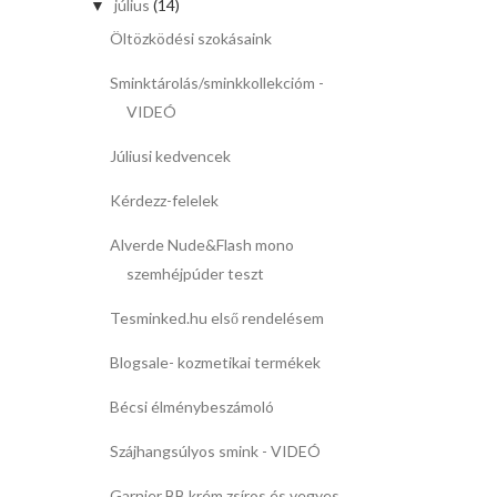
július
(14)
▼
Öltözködési szokásaink
Sminktárolás/sminkkollekcióm -
VIDEÓ
Júliusi kedvencek
Kérdezz-felelek
Alverde Nude&Flash mono
szemhéjpúder teszt
Tesminked.hu első rendelésem
Blogsale- kozmetikai termékek
Bécsi élménybeszámoló
Szájhangsúlyos smink - VIDEÓ
Garnier BB krém zsíros és vegyes