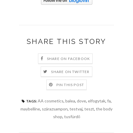
SHARE THIS STORY
SHARE ON FACEBOOK
SHARE ON TWITTER
PIN THIS POST
AA cosmetics
,
balea
,
dove
,
elfogytak
,
fa
,
TAGS:
maybelline
,
szárazsampon
,
testvaj
,
teszt
,
the body
shop
,
tusfürdő