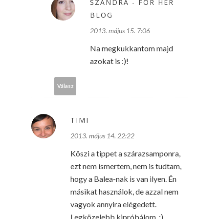
SZANDRA - FOR HER
BLOG
2013. május 15. 7:06
Na megkukkantom majd
azokat is :)!
Válasz
TIMI
2013. május 14. 22:22
Köszi a tippet a szárazsamponra,
ezt nem ismertem, nem is tudtam,
hogy a Balea-nak is van ilyen. Én
másikat használok, de azzal nem
vagyok annyira elégedett.
Legközelebb kipróbálom. :)