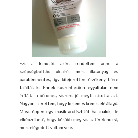
Ezt a lemosót azért rendeltem anno a
szépségbolt.hu
oldalról, mert illatanyag és
parabénmentes, így kifejezetten érzékeny bőrre
találták ki. Ennek köszönhetően egyáltalán nem
irritálta a bőrömet, viszont jól megtisztította azt.
Nagyon szerettem, hogy kellemes krémzselé állagú.
Most éppen egy másik arctisztítót használok, de
elképzelhető, hogy később még visszatérek hozzá,
mert elégedett voltam vele.