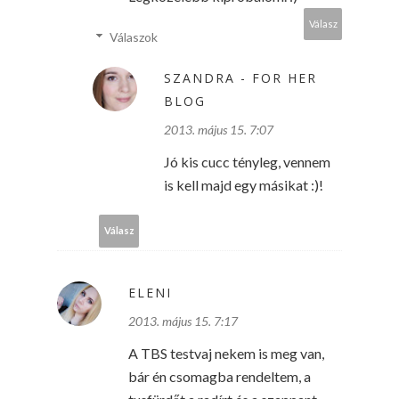
Válasz
Válaszok
SZANDRA - FOR HER
BLOG
2013. május 15. 7:07
Jó kis cucc tényleg, vennem
is kell majd egy másikat :)!
Válasz
ELENI
2013. május 15. 7:17
A TBS testvaj nekem is meg van,
bár én csomagba rendeltem, a