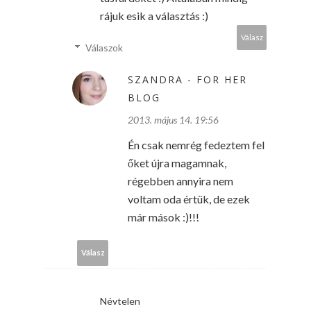
rájuk esik a választás :)
Válasz
Válaszok
SZANDRA - FOR HER
BLOG
2013. május 14. 19:56
Én csak nemrég fedeztem fel
őket újra magamnak,
régebben annyira nem
voltam oda értük, de ezek
már mások :)!!!
Válasz
Névtelen