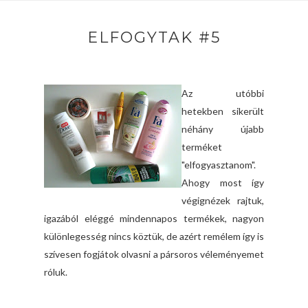
ELFOGYTAK #5
Az utóbbi
hetekben sikerült
néhány újabb
terméket
"elfogyasztanom".
Ahogy most így
végignézek rajtuk,
igazából eléggé mindennapos termékek, nagyon
különlegesség nincs köztük, de azért remélem így is
szívesen fogjátok olvasni a pársoros véleményemet
róluk.