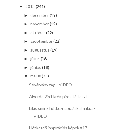
2013
(241)
▼
december
(19)
►
november
(19)
►
október
(22)
►
szeptember
(22)
►
augusztus
(19)
►
július
(16)
►
június
(18)
►
május
(23)
▼
Szivárvány tag - VIDEÓ
Alverde 2in1 krémpirosító teszt
Lilás smink hétköznapra/alkalmakra -
VIDEÓ
Hétkezdő inspirációs képek #17