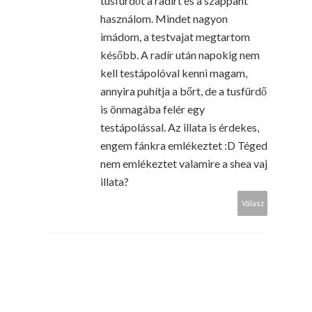
tusfürdőt a radírt és a szappant
használom. Mindet nagyon
imádom, a testvajat megtartom
később. A radír után napokig nem
kell testápolóval kenni magam,
annyira puhítja a bőrt, de a tusfürdő
is önmagába felér egy
testápolással. Az illata is érdekes,
engem fánkra emlékeztet :D Téged
nem emlékeztet valamire a shea vaj
illata?
Válasz