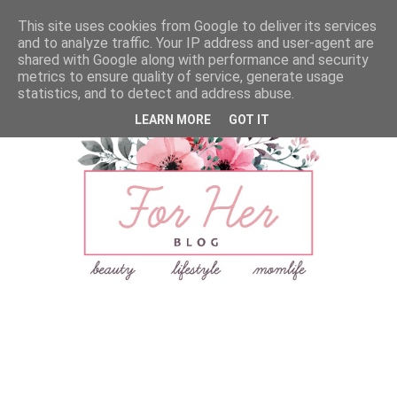
This site uses cookies from Google to deliver its services
and to analyze traffic. Your IP address and user-agent are
shared with Google along with performance and security
metrics to ensure quality of service, generate usage
statistics, and to detect and address abuse.
LEARN MORE
GOT IT