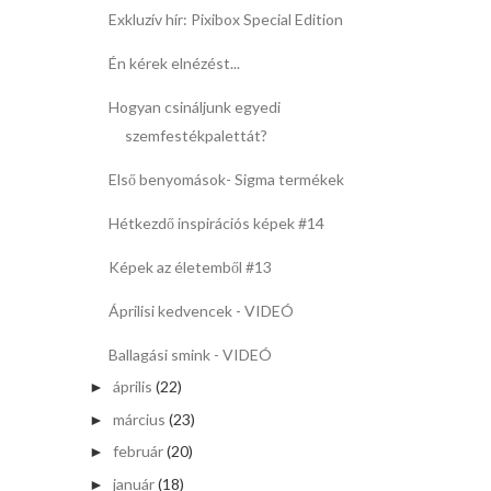
Exkluzív hír: Pixibox Special Edition
Én kérek elnézést...
Hogyan csináljunk egyedi
szemfestékpalettát?
Első benyomások- Sigma termékek
Hétkezdő inspirációs képek #14
Képek az életemből #13
Áprilisi kedvencek - VIDEÓ
Ballagási smink - VIDEÓ
április
(22)
►
március
(23)
►
február
(20)
►
január
(18)
►