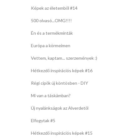
Képek az életemből #14
500 olvasó...OMG!!!!
Én és a termékminták
Európa a körmeimen
Vettem, kaptam... szerzemények :)
Hétkezdő inspirációs képek #16
Régi cipők új köntösben - DIY
Mi van a táskámban?
Új nyalánkságok az Alverdetől
Elfogytak #5
Hétkezdő inspirációs képek #15