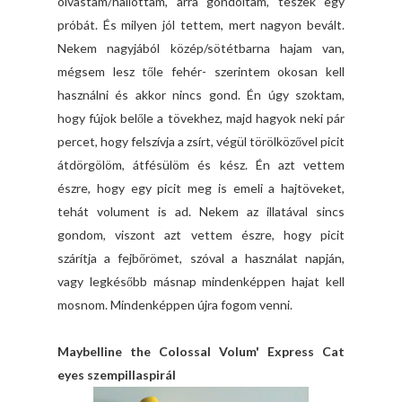
olvastam/hallottam, arra gondoltam, teszek egy
próbát. És milyen jól tettem, mert nagyon bevált.
Nekem nagyjából közép/sötétbarna hajam van,
mégsem lesz tőle fehér- szerintem okosan kell
használni és akkor nincs gond. Én úgy szoktam,
hogy fújok belőle a tövekhez, majd hagyok neki pár
percet, hogy felszívja a zsírt, végül törölközővel picit
átdörgölöm, átfésülöm és kész. Én azt vettem
észre, hogy egy picit meg is emeli a hajtöveket,
tehát volument is ad. Nekem az illatával sincs
gondom, viszont azt vettem észre, hogy picit
szárítja a fejbőrömet, szóval a használat napján,
vagy legkésőbb másnap mindenképpen hajat kell
mosnom. Mindenképpen újra fogom venni.
Maybelline the Colossal Volum' Express Cat
eyes szempillaspirál