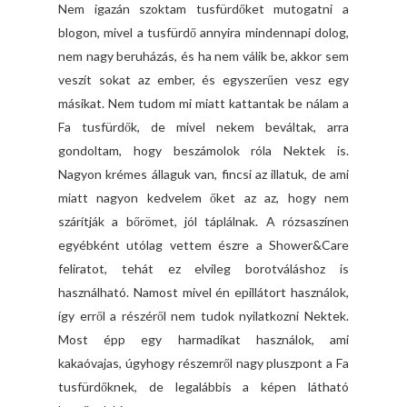
Nem igazán szoktam tusfürdőket mutogatni a
blogon, mivel a tusfürdő annyira mindennapi dolog,
nem nagy beruházás, és ha nem válik be, akkor sem
veszít sokat az ember, és egyszerűen vesz egy
másikat. Nem tudom mi miatt kattantak be nálam a
Fa tusfürdők, de mivel nekem beváltak, arra
gondoltam, hogy beszámolok róla Nektek is.
Nagyon krémes állaguk van, fincsi az illatuk, de ami
miatt nagyon kedvelem őket az az, hogy nem
szárítják a bőrömet, jól táplálnak. A rózsaszínen
egyébként utólag vettem észre a Shower&Care
feliratot, tehát ez elvileg borotváláshoz is
használható. Namost mivel én epillátort használok,
így erről a részéről nem tudok nyilatkozni Nektek.
Most épp egy harmadikat használok, ami
kakaóvajas, úgyhogy részemről nagy pluszpont a Fa
tusfürdőknek, de legalábbis a képen látható