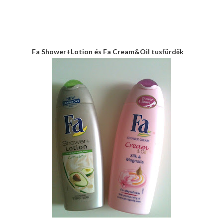
Fa Shower+Lotion és Fa Cream&Oil tusfürdők