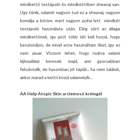
mindkettő testápoló és mindkettőben sheavaj van.
Úgy tűnik, valamit nagyon tud ez a sheavaj, nagyon
komálja a bőröm, mert nagyon puha lett mindkét
testápoló használata után. Elég sűrű az állaga
mindkettőnek, így picit több idő kell hozzá, hogy
beszívódjon, de mivel este használtam őket, így ez
nem zavar. Viszont lehet, hogy nyárra valami
lájtosabbat
keresek majd, ami gyorsabban
felszívódik, de hasonlóan jól táplál... ha nem találok,
akkor marad a kettő közül valamelyik...
AA Help Atopic Skin arclemosó krémgél