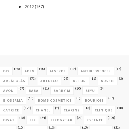
2012
(157)
►
(25)
(10)
(22)
(17)
DIY
ADEN
ALVERDE
ANTIKEDVENCEK
(73)
(24)
(11)
(3)
ARCÁPOLÁS
ARTDECO
ASTOR
AUSSIE
(27)
(11)
(10)
(8)
AVON
BABA
BARRY M
BEYU
(15)
(8)
(37)
BIODERMA
BOMB COSMETICS
BOURJOIS
(121)
(2)
(13)
(18)
CATRICE
CHANEL
CLARINS
CLINIQUE
(48)
(34)
(21)
(104)
DIVAT
ELF
ELFOGYTAK
ESSENCE
(10)
(10)
(15)
(31)