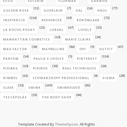
ESSIE
EUCERIN
FLORMAR
GARNIER
(11)
(7)
(16)
(77)
GOLDEN ROSE
GUERLAIN
HAJ
HAUL
(114)
(69)
(72)
INSPIRÁCIÓ
KEDVENCEK
KÖRÖMLAKK
(21)
(67)
(25)
LA ROCHE-POSAY
LOREAL
LOVELY
(10)
(34)
MANHATTAN COSMETICS
MARIE CLAIRE
(34)
(86)
(9)
(47)
MAX FACTOR
MAYBELLINE
OPI
OUTFIT
(14)
(5)
(114)
PARFÜM
PAULA'S CHOICE
PINTEREST
(10)
(30)
(24)
PIXIBAG
PIXIBOX
REAL TECHNIQUES
(62)
(8)
(28)
RIMMEL
SCHWARZKOPF PROFESSIONAL
SIGMA
(52)
(145)
(82)
SLEEK
SMINK
SMINKVIDEÓ
(33)
(84)
TESTÁPOLÁS
THE BODY SHOP
Template Created By
ThemeXpose
. All Rights