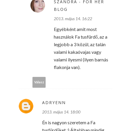
SZANDRA - FOR HER
BLOG
2013. május 14. 16:22
Egyébként amit most
használok Fa tusfürdő, az a
legjobb a 3 közül, az talán
valami kakaóvajas vagy
valami ilyesmi (ilyen barnás
flakonja van).
Válasz
ADRYENN
2013. május 14. 18:00
Én is nagyon szeretem a Fa
tusfürdőket :) Általában mindig