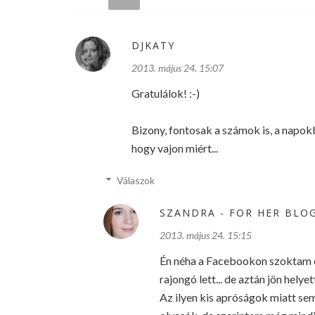
DJKATY
2013. május 24. 15:07
Gratulálok! :-)
Bizony, fontosak a számok is, a napok
hogy vajon miért...
Válaszok
SZANDRA - FOR HER BLO
2013. május 24. 15:15
Én néha a Facebookon szoktam e
rajongó lett... de aztán jön helye
Az ilyen kis apróságok miatt s