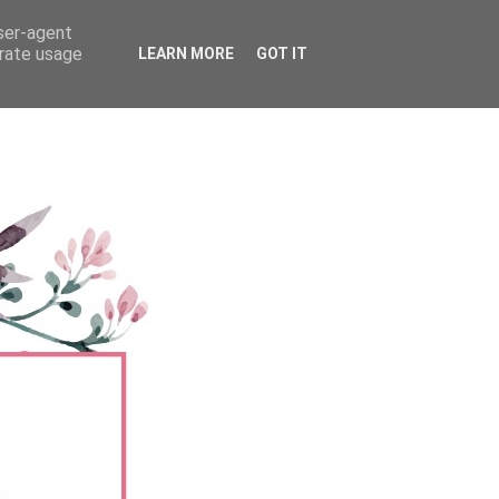
user-agent
erate usage
LEARN MORE
GOT IT