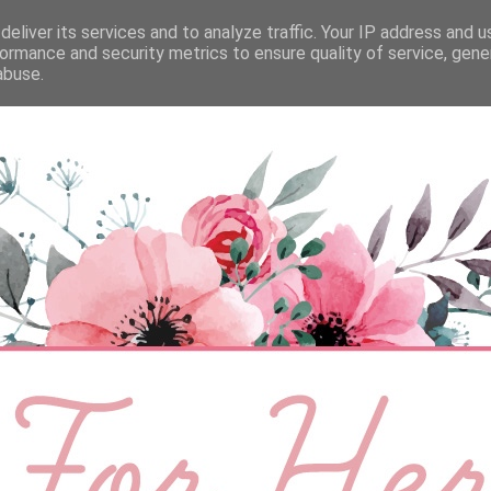
eliver its services and to analyze traffic. Your IP address and 
ÉLETMÓD
BABA
SZEMÉLYES
VIDEÓ
ormance and security metrics to ensure quality of service, gen
abuse.