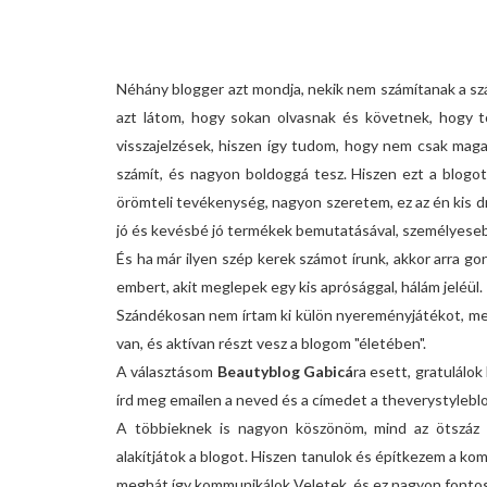
Néhány blogger azt mondja, nekik nem számítanak a sz
azt látom, hogy sokan olvasnak és követnek, hogy 
visszajelzések, hiszen így tudom, hogy nem csak maga
számít, és nagyon boldoggá tesz. Hiszen ezt a blogo
örömteli tevékenység, nagyon szeretem, ez az én kis d
jó és kevésbé jó termékek bemutatásával, személyeseb
És ha már ilyen szép kerek számot írunk, akkor arra 
embert, akit meglepek egy kis aprósággal, hálám jeléül.
Szándékosan nem írtam ki külön nyereményjátékot, mer
van, és aktívan részt vesz a blogom "életében".
A választásom
Beautyblog Gabicá
ra esett, gratulálok
írd meg emailen a neved és a címedet a theverystyleb
A többieknek is nagyon köszönöm, mind az ötszáz 
alakítjátok a blogot. Hiszen tanulok és építkezem a ko
meghát így kommunikálok Veletek, és ez nagyon fonto