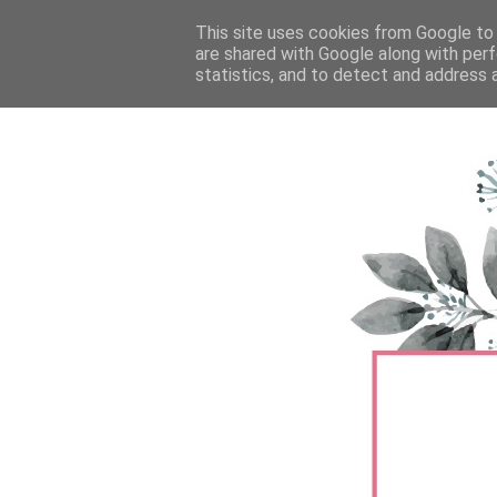
FŐOLDAL
This site uses cookies from Google to d
TERMÉKTESZTEK
BŐRÁPOLÁS
are shared with Google along with perf
statistics, and to detect and address 