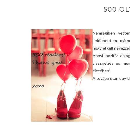
500 OL
Nemrégiben vettem
ledöbbentem- mármi
hogy el kell nevezze
Annyi pozitív dolo
visszajelzés és me
életében!
A tovább után egy ki