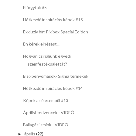
Elfogytak #5
Hétkezdő inspirációs képek #15
Exkluzív hír: Pixibox Special Edition
Én kérek elnézést...
Hogyan csináljunk egyedi
szemfestékpalettát?
Első benyomások- Sigma termékek
Hétkezdő inspirációs képek #14
Képek az életemből #13
Áprilisi kedvencek - VIDEÓ
Ballagási smink - VIDEÓ
április
(22)
►