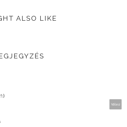
GHT ALSO LIKE
MEGJEGYZÉS
!:)
Válasz
G