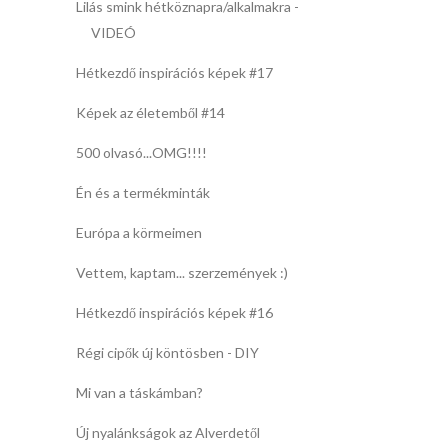
Lilás smink hétköznapra/alkalmakra -
VIDEÓ
Hétkezdő inspirációs képek #17
Képek az életemből #14
500 olvasó...OMG!!!!
Én és a termékminták
Európa a körmeimen
Vettem, kaptam... szerzemények :)
Hétkezdő inspirációs képek #16
Régi cipők új köntösben - DIY
Mi van a táskámban?
Új nyalánkságok az Alverdetől