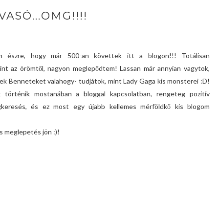
VASÓ...OMG!!!!
 észre, hogy már 500-an követtek itt a blogon!!! Totálisan
nt az örömtől, nagyon meglepődtem! Lassan már annyian vagytok,
lek Benneteket valahogy- tudjátok, mint Lady Gaga kis monsterei :D!
g történik mostanában a bloggal kapcsolatban, rengeteg pozitív
gkeresés, és ez most egy újabb kellemes mérföldkő kis blogom
s meglepetés jön :)!