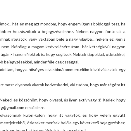
ámok... hát én meg azt mondom, hogy engem igenis boldoggá tesz, ha
többen hozzászóltok a bejegyzéseimhez. Nekem nagyon fontosak a
mnak írogatok, vagy vaktában bele a nagy világba... nekem ez igenis
t nem kizárólag a magam kedvtelésére írom- bár kétségkívül nagyon
rágám-, hanem Nektek is: hogy segítsek Nektek tippekkel, ötletekkel,
b bejegyzésekkel, mindenféle csajossággal.
gondoltam, hogy a hűséges olvasóim/kommentelőim közül választok egy
t most olyannak akarok kedveskedni, aki tudom, hogy már régóta itt
 Neked, és köszönöm, hogy olvasol, és ilyen aktív vagy :)! Kérlek, hogy
log@gmail.com emailcímre.
olvasómnak külön-külön, hogy itt vagytok, és hogy velem együtt
mmentjeitekből, ötleteket merítek belőle egy következő bejegyzéshez,
s nekem, hogy tarthatom Veletek a kapcsolatot!