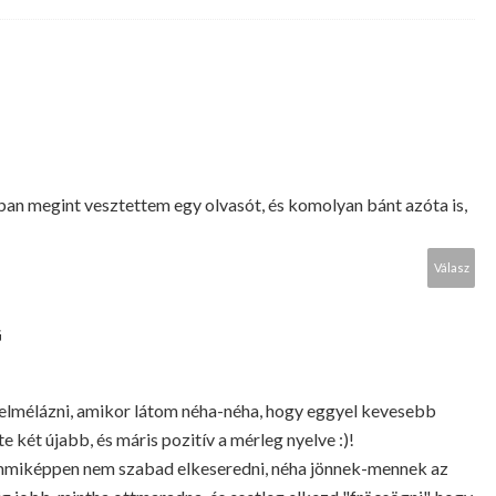
ban megint vesztettem egy olvasót, és komolyan bánt azóta is,
Válasz
G
lmélázni, amikor látom néha-néha, hogy eggyel kevesebb
tte két újabb, és máris pozitív a mérleg nyelve :)!
emmiképpen nem szabad elkeseredni, néha jönnek-mennek az