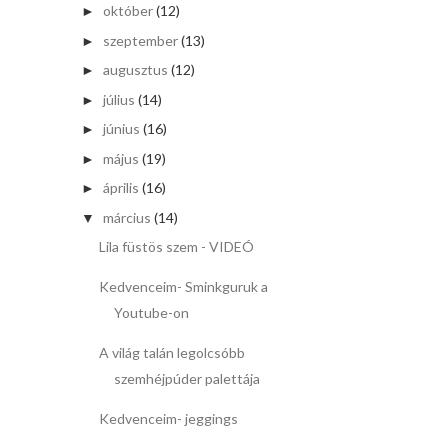
október
(12)
►
szeptember
(13)
►
augusztus
(12)
►
július
(14)
►
június
(16)
►
május
(19)
►
április
(16)
►
március
(14)
▼
Lila füstös szem - VIDEÓ
Kedvenceim- Sminkguruk a
Youtube-on
A világ talán legolcsóbb
szemhéjpúder palettája
Kedvenceim- jeggings