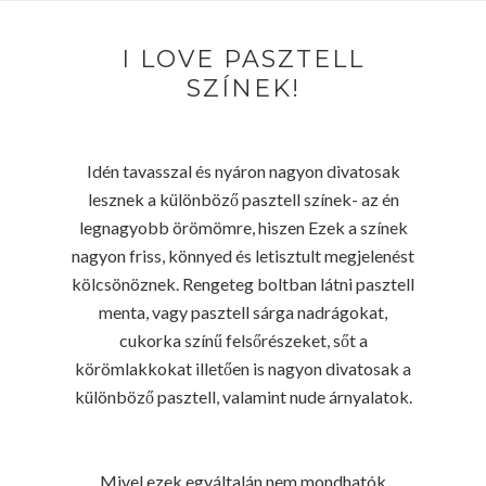
I LOVE PASZTELL
SZÍNEK!
Idén tavasszal és nyáron nagyon divatosak
lesznek a különböző pasztell színek- az én
legnagyobb örömömre, hiszen Ezek a színek
nagyon friss, könnyed és letisztult megjelenést
kölcsönöznek. Rengeteg boltban látni pasztell
menta, vagy pasztell sárga nadrágokat,
cukorka színű felsőrészeket, sőt a
körömlakkokat illetően is nagyon divatosak a
különböző pasztell, valamint nude árnyalatok.
Mivel ezek egyáltalán nem mondhatók