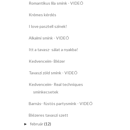
Romantikus lila smink - VIDEÓ
Krémes kérdés
I love pasztell színek!
Alkalmi smink - VIDEÓ
Itt a tavasz- sálat a nyakba!
Kedvenceim- Blézer
Tavaszi zöld smink - VIDEÓ
Kedvenceim- Real techniques
sminkecsetek
Barnás- füstös partysmink - VIDEÓ
Blézeres tavaszi szett
február
(12)
►