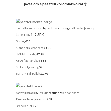
javaslom a pasztell körömlakkokat :)!
pasztell menta-sárga
by
lexikus
featuring
stella & dot jewelry
Lace top
, 149 SEK
Blazer
, £28
Mango slim crop pants
, £20
H&M flat heels
, £7.99
ASOS flap handbag
, $36
Stella dot jewelry
, $20
Barry M nail polish
, £2.99
pasztell barack
by
lexikus
featuring
flap handbags
Pieces lace poncho
, €30
Drape jacket
, £23