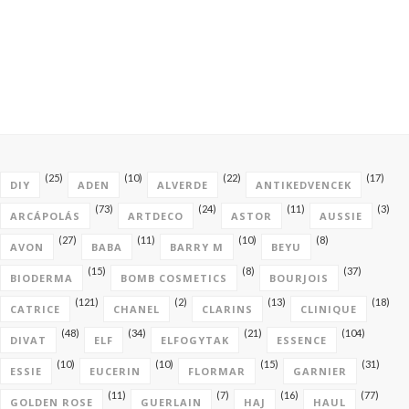
(25)
(10)
(22)
(17)
DIY
ADEN
ALVERDE
ANTIKEDVENCEK
(73)
(24)
(11)
(3)
ARCÁPOLÁS
ARTDECO
ASTOR
AUSSIE
(27)
(11)
(10)
(8)
AVON
BABA
BARRY M
BEYU
(15)
(8)
(37)
BIODERMA
BOMB COSMETICS
BOURJOIS
(121)
(2)
(13)
(18)
CATRICE
CHANEL
CLARINS
CLINIQUE
(48)
(34)
(21)
(104)
DIVAT
ELF
ELFOGYTAK
ESSENCE
(10)
(10)
(15)
(31)
ESSIE
EUCERIN
FLORMAR
GARNIER
(11)
(7)
(16)
(77)
GOLDEN ROSE
GUERLAIN
HAJ
HAUL