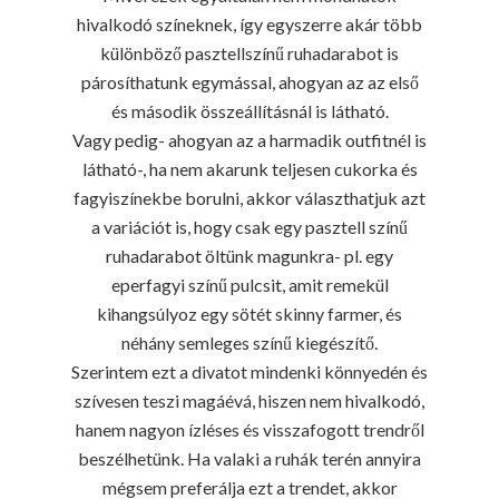
hivalkodó színeknek, így egyszerre akár több
különböző pasztellszínű ruhadarabot is
párosíthatunk egymással, ahogyan az az első
és második összeállításnál is látható.
Vagy pedig- ahogyan az a harmadik outfitnél is
látható-, ha nem akarunk teljesen cukorka és
fagyiszínekbe borulni, akkor választhatjuk azt
a variációt is, hogy csak egy pasztell színű
ruhadarabot öltünk magunkra- pl. egy
eperfagyi színű pulcsit, amit remekül
kihangsúlyoz egy sötét skinny farmer, és
néhány semleges színű kiegészítő.
Szerintem ezt a divatot mindenki könnyedén és
szívesen teszi magáévá, hiszen nem hivalkodó,
hanem nagyon ízléses és visszafogott trendről
beszélhetünk. Ha valaki a ruhák terén annyira
mégsem preferálja ezt a trendet, akkor