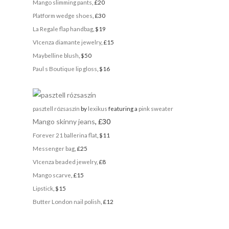
Mango slimming pants
, £20
Platform wedge shoes
, £30
La Regale flap handbag
, $19
VIcenza diamante jewelry
, £15
Maybelline blush
, $50
Paul s Boutique lip gloss
, $16
pasztell rózsaszín
by
lexikus
featuring a
pink sweater
Mango skinny jeans
, £30
Forever 21 ballerina flat
, $11
Messenger bag
, £25
VIcenza beaded jewelry
, £8
Mango scarve
, £15
Lipstick
, $15
Butter London nail polish
, £12