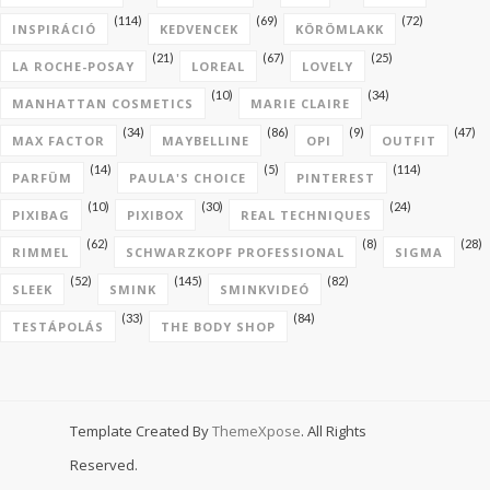
(114)
(69)
(72)
INSPIRÁCIÓ
KEDVENCEK
KÖRÖMLAKK
(21)
(67)
(25)
LA ROCHE-POSAY
LOREAL
LOVELY
(10)
(34)
MANHATTAN COSMETICS
MARIE CLAIRE
(34)
(86)
(9)
(47)
MAX FACTOR
MAYBELLINE
OPI
OUTFIT
(14)
(5)
(114)
PARFÜM
PAULA'S CHOICE
PINTEREST
(10)
(30)
(24)
PIXIBAG
PIXIBOX
REAL TECHNIQUES
(62)
(8)
(28)
RIMMEL
SCHWARZKOPF PROFESSIONAL
SIGMA
(52)
(145)
(82)
SLEEK
SMINK
SMINKVIDEÓ
(33)
(84)
TESTÁPOLÁS
THE BODY SHOP
Template Created By
ThemeXpose
. All Rights
Reserved.