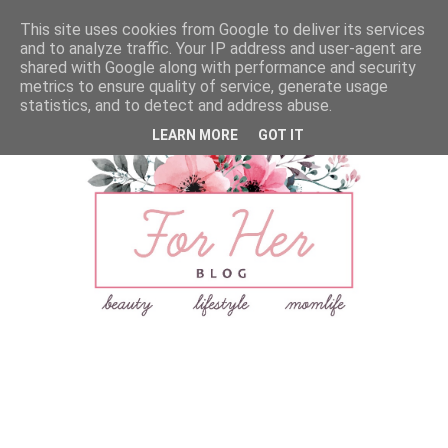
This site uses cookies from Google to deliver its services
and to analyze traffic. Your IP address and user-agent are
shared with Google along with performance and security
metrics to ensure quality of service, generate usage
statistics, and to detect and address abuse.
LEARN MORE
GOT IT