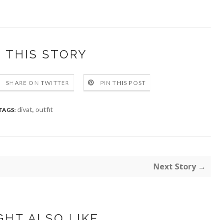
 THIS STORY
SHARE ON TWITTER
PIN THIS POST
divat
,
outfit
TAGS:
Next Story →
GHT ALSO LIKE