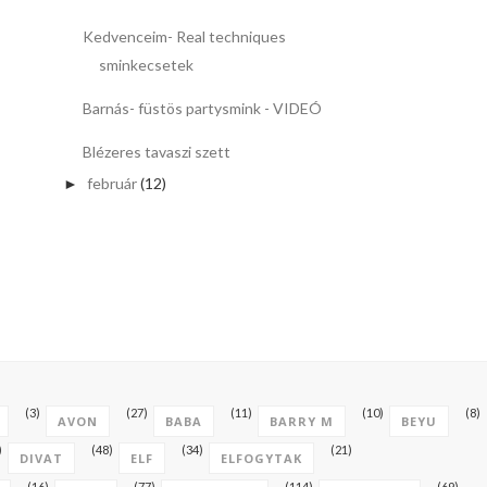
Kedvenceim- Real techniques
sminkecsetek
Barnás- füstös partysmink - VIDEÓ
Blézeres tavaszi szett
február
(12)
►
(3)
(27)
(11)
(10)
(8)
AVON
BABA
BARRY M
BEYU
)
(48)
(34)
(21)
DIVAT
ELF
ELFOGYTAK
(16)
(77)
(114)
(69)