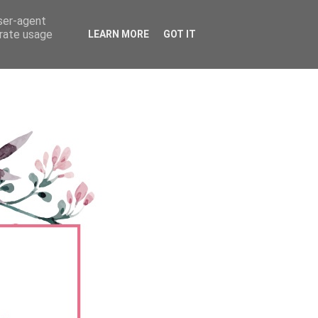
user-agent
erate usage
LEARN MORE
GOT IT