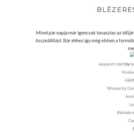
BLÉZERES
Mivel pár napja már igencsak tavaszias az időjár
összeállítást. Bár ehhez így még ebben a formába
me
leopard t-shirt
by
le
Kookai
H&M s
Woman by Comm
Jess
La
Balmain 
Car