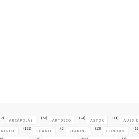
17)
(73)
(24)
(11)
ARCÁPOLÁS
ARTDECO
ASTOR
AUSSIE
(121)
(2)
(13)
(18
CATRICE
CHANEL
CLARINS
CLINIQUE
5)
(31)
(11)
(7)