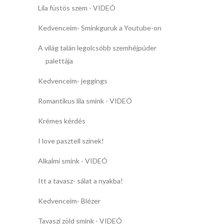
Lila füstös szem - VIDEÓ
Kedvenceim- Sminkguruk a Youtube-on
A világ talán legolcsóbb szemhéjpúder
palettája
Kedvenceim- jeggings
Romantikus lila smink - VIDEÓ
Krémes kérdés
I love pasztell színek!
Alkalmi smink - VIDEÓ
Itt a tavasz- sálat a nyakba!
Kedvenceim- Blézer
Tavaszi zöld smink - VIDEÓ