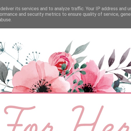
eliver its services and to analyze traffic. Your IP address and 
ÉLETMÓD
BABA
SZEMÉLYES
VIDEÓ
ormance and security metrics to ensure quality of service, gen
abuse.