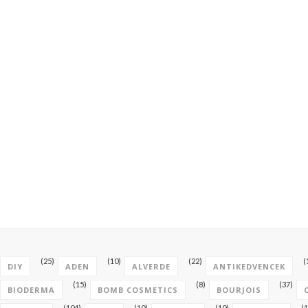
(25)
(10)
(22)
(
DIY
ADEN
ALVERDE
ANTIKEDVENCEK
(15)
(8)
(37)
BIODERMA
BOMB COSMETICS
BOURJOIS
(104)
(10)
(10)
(1