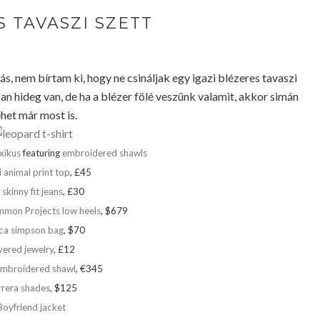
 TAVASZI SZETT
ás, nem bírtam ki, hogy ne csináljak egy igazi blézeres tavaszi
n hideg van, de ha a blézer fölé veszünk valamit, akkor simán
het már most is.
xikus
featuring
embroidered shawls
 animal print top
, £45
kinny fit jeans
, £30
on Projects low heels
, $679
ica simpson bag
, $70
yered jewelry
, £12
embroidered shawl
, €345
rera shades
, $125
Boyfriend jacket