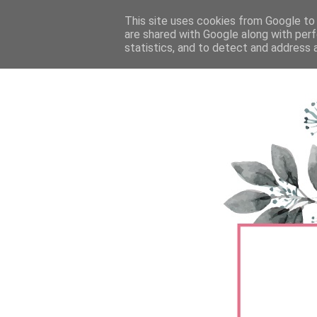
FŐOLDAL
This site uses cookies from Google to d
TERMÉKTESZTEK
BŐRÁPOLÁS
are shared with Google along with perf
statistics, and to detect and address 