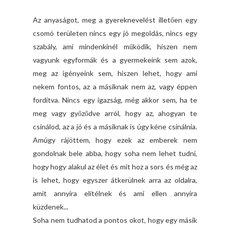
Az anyaságot, meg a gyereknevelést illetően egy
csomó területen nincs egy jó megoldás, nincs egy
szabály, ami mindenkinél működik, hiszen nem
vagyunk egyformák és a gyermekeink sem azok,
meg az igényeink sem, hiszen lehet, hogy ami
nekem fontos, az a másiknak nem az, vagy éppen
fordítva. Nincs egy igazság, még akkor sem, ha te
meg vagy győződve arról, hogy az, ahogyan te
csinálod, az a jó és a másiknak is úgy kéne csinálnia.
Amúgy rájöttem, hogy ezek az emberek nem
gondolnak bele abba, hogy soha nem lehet tudni,
hogy hogy alakul az élet és mit hoz a sors és még az
is lehet, hogy egyszer átkerülnek arra az oldalra,
amit annyira elítélnek és ami ellen annyira
küzdenek...
Soha nem tudhatod a pontos okot, hogy egy másik