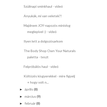
Szülinapi sminkhaul - videó
Anyukák, mi van veletek?!
Majdnem JOY-napozós minivlog
meglepivel :) - videó
Ilyen lett a dolgozósarkom
The Body Shop Own Your Naturals
paletta - teszt
Felpróbálós haul - videó
Költözés kisgyerekkel - mire figyelj
+ hogy volt n...
április
(8)
►
március
(9)
►
február
(8)
►