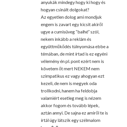
anyukák mindegy hogy ki hogy és
hogyan csinált dolgokat?
Az egyetlen dolog ami mondjuk
engem is zavart egy kicsit akiről
ugye a cumisüveg “balhé” szól,
nekem inkább a reklám és
együttműkődés túlnyomása ebbe a
témában, de mint írtad is ez egyéni
vélemény én pl. pont ezért nem is
követem őt mert NEKEM nem
szimpatikus ez vagy ahogyan ezt
kezeli, de nem is megyek oda
trollkodni, hanem ha feldobja
valamiért esetleg meg is nézem
akkor fogom és tovább lépek,
aztán annyi. De sajna ez amiről te is
írtál úgy látszik egy szélmalom