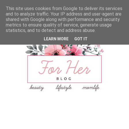
This site uses cookies from Google to deliver its services
and to analyze traffic. Your IP address and user-agent are
shared with Google along with performance and security
metrics to ensure quality of service, generate usage
statistics, and to detect and address abuse.
LEARN MORE
GOT IT