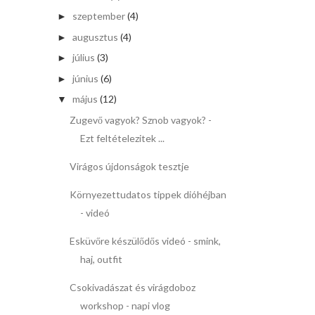
szeptember
(4)
►
augusztus
(4)
►
július
(3)
►
június
(6)
►
május
(12)
▼
Zugevő vagyok? Sznob vagyok? -
Ezt feltételezitek ...
Virágos újdonságok tesztje
Környezettudatos tippek dióhéjban
- videó
Esküvőre készülődős videó - smink,
haj, outfit
Csokivadászat és virágdoboz
workshop - napi vlog