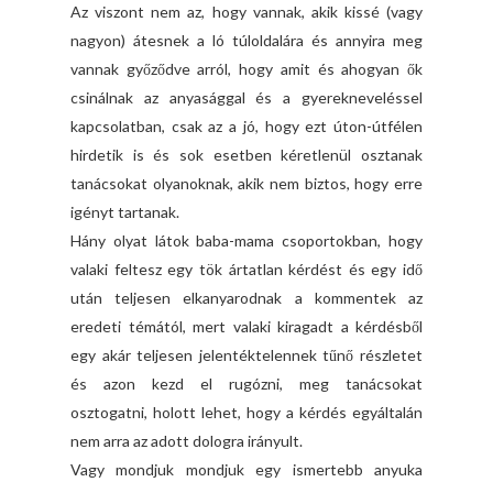
Az viszont nem az, hogy vannak, akik kissé (vagy
nagyon) átesnek a ló túloldalára és annyira meg
vannak győződve arról, hogy amit és ahogyan ők
csinálnak az anyasággal és a gyerekneveléssel
kapcsolatban, csak az a jó, hogy ezt úton-útfélen
hirdetik is és sok esetben kéretlenül osztanak
tanácsokat olyanoknak, akik nem biztos, hogy erre
igényt tartanak.
Hány olyat látok baba-mama csoportokban, hogy
valaki feltesz egy tök ártatlan kérdést és egy idő
után teljesen elkanyarodnak a kommentek az
eredeti témától, mert valaki kiragadt a kérdésből
egy akár teljesen jelentéktelennek tűnő részletet
és azon kezd el rugózni, meg tanácsokat
osztogatni, holott lehet, hogy a kérdés egyáltalán
nem arra az adott dologra irányult.
Vagy mondjuk mondjuk egy ismertebb anyuka