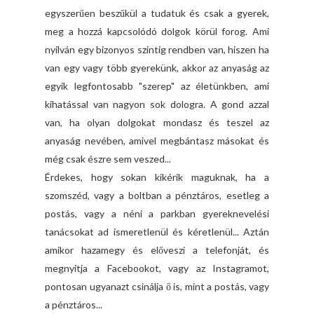
egyszerűen beszűkül a tudatuk és csak a gyerek,
meg a hozzá kapcsolódó dolgok körül forog. Ami
nyilván egy bizonyos szintig rendben van, hiszen ha
van egy vagy több gyerekünk, akkor az anyaság az
egyik legfontosabb "szerep" az életünkben, ami
kihatással van nagyon sok dologra. A gond azzal
van, ha olyan dolgokat mondasz és teszel az
anyaság nevében, amivel megbántasz másokat és
még csak észre sem veszed...
Érdekes, hogy sokan kikérik maguknak, ha a
szomszéd, vagy a boltban a pénztáros, esetleg a
postás, vagy a néni a parkban gyereknevelési
tanácsokat ad ismeretlenül és kéretlenül... Aztán
amikor hazamegy és előveszi a telefonját, és
megnyitja a Facebookot, vagy az Instagramot,
pontosan ugyanazt csinálja ő is, mint a postás, vagy
a pénztáros...