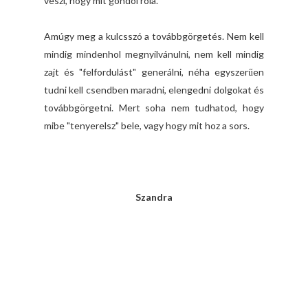
veszi, hogy mit gondol róla.
Amúgy meg a kulcsszó a továbbgörgetés. Nem kell
mindig mindenhol megnyilvánulni, nem kell mindig
zajt és "felfordulást" generálni, néha egyszerűen
tudni kell csendben maradni, elengedni dolgokat és
továbbgörgetni. Mert soha nem tudhatod, hogy
mibe "tenyerelsz" bele, vagy hogy mit hoz a sors.
Szandra