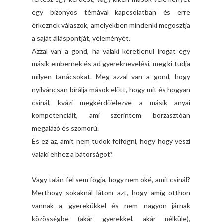
egy bizonyos témával kapcsolatban és erre
érkeznek válaszok, amelyekben mindenki megosztja
a saját álláspontját, véleményét.
Azzal van a gond, ha valaki kéretlenül írogat egy
másik embernek és ad gyereknevelési, meg ki tudja
milyen tanácsokat. Meg azzal van a gond, hogy
nyilvánosan bírálja mások előtt, hogy mit és hogyan
csinál, kvázi megkérdőjelezve a másik anyai
kompetenciáit, ami szerintem borzasztóan
megalázó és szomorú.
És ez az, amit nem tudok felfogni, hogy hogy veszi
valaki ehhez a bátorságot?
Vagy talán fel sem fogja, hogy nem oké, amit csinál?
Merthogy sokaknál látom azt, hogy amíg otthon
vannak a gyerekükkel és nem nagyon járnak
közösségbe (akár gyerekkel, akár nélküle),