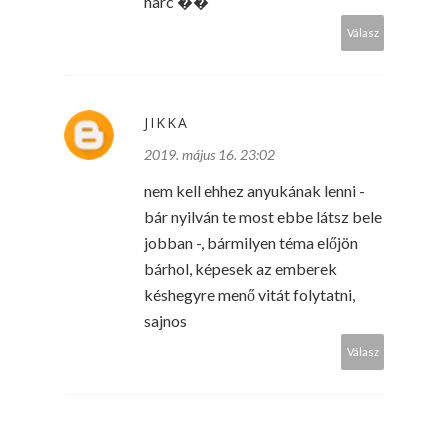
harc ��
Válasz
JIKKA
2019. május 16. 23:02
nem kell ehhez anyukának lenni -
bár nyilván te most ebbe látsz bele
jobban -, bármilyen téma előjön
bárhol, képesek az emberek
késhegyre menő vitát folytatni,
sajnos
Válasz