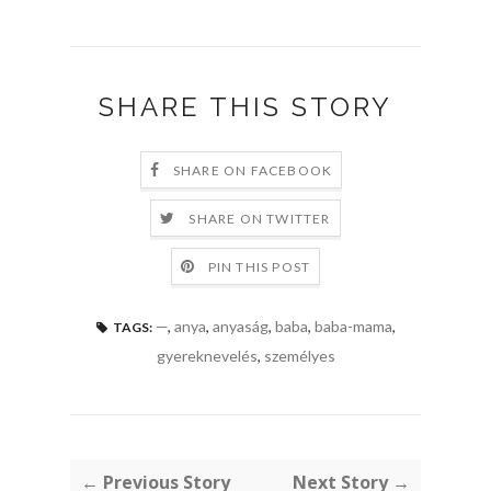
SHARE THIS STORY
SHARE ON FACEBOOK
SHARE ON TWITTER
PIN THIS POST
—
,
anya
,
anyaság
,
baba
,
baba-mama
,
TAGS:
gyereknevelés
,
személyes
← Previous Story
Next Story →