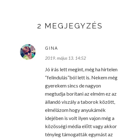
2 MEGJEGYZÉS
GINA
2019. május 13. 14:52
Jó írás lett megint, még ha hirtelen
“felindulás”ból lett is. Nekem még
gyerekem sincs de nagyon
megtudja borítani az elmém ez az
àllandó viszály a taborok között,
elmélázom hogy anyukámék
idejében is volt ilyen vajon még a
közösségi média előtt vagy akkor
tényleg támogatták egymást az