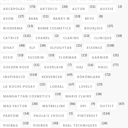
(73)
(24)
(11)
(3)
ARCÁPOLÁS
ARTDECO
ASTOR
AUSSIE
(27)
(11)
(10)
(8)
AVON
BABA
BARRY M
BEYU
(15)
(8)
(37)
BIODERMA
BOMB COSMETICS
BOURJOIS
(121)
(2)
(13)
(18)
CATRICE
CHANEL
CLARINS
CLINIQUE
(48)
(34)
(21)
(104)
DIVAT
ELF
ELFOGYTAK
ESSENCE
(10)
(10)
(15)
(31)
ESSIE
EUCERIN
FLORMAR
GARNIER
(11)
(7)
(16)
(77)
GOLDEN ROSE
GUERLAIN
HAJ
HAUL
(114)
(69)
(72)
INSPIRÁCIÓ
KEDVENCEK
KÖRÖMLAKK
(21)
(67)
(25)
LA ROCHE-POSAY
LOREAL
LOVELY
(10)
(34)
MANHATTAN COSMETICS
MARIE CLAIRE
(34)
(86)
(9)
(47)
MAX FACTOR
MAYBELLINE
OPI
OUTFIT
(14)
(5)
(114)
PARFÜM
PAULA'S CHOICE
PINTEREST
(10)
(30)
(24)
PIXIBAG
PIXIBOX
REAL TECHNIQUES