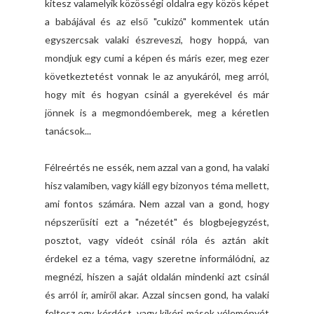
kitesz valamelyik közösségi oldalra egy közös képet
a babájával és az első "cukizó" kommentek után
egyszercsak valaki észreveszi, hogy hoppá, van
mondjuk egy cumi a képen és máris ezer, meg ezer
következtetést vonnak le az anyukáról, meg arról,
hogy mit és hogyan csinál a gyerekével és már
jönnek is a megmondóemberek, meg a kéretlen
tanácsok...
Félreértés ne essék, nem azzal van a gond, ha valaki
hisz valamiben, vagy kiáll egy bizonyos téma mellett,
ami fontos számára. Nem azzal van a gond, hogy
népszerűsíti ezt a "nézetét" és blogbejegyzést,
posztot, vagy videót csinál róla és aztán akit
érdekel ez a téma, vagy szeretne informálódni, az
megnézi, hiszen a saját oldalán mindenki azt csinál
és arról ír, amiről akar. Azzal sincsen gond, ha valaki
feltesz egy kérdést, vagy kikéri mások véleményét