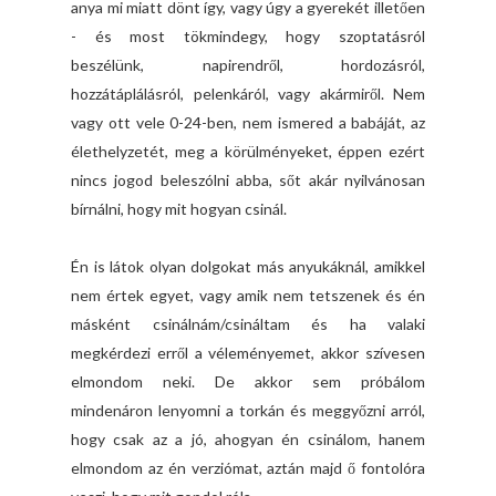
anya mi miatt dönt így, vagy úgy a gyerekét illetően
- és most tökmindegy, hogy szoptatásról
beszélünk, napirendről, hordozásról,
hozzátáplálásról, pelenkáról, vagy akármiről. Nem
vagy ott vele 0-24-ben, nem ismered a babáját, az
élethelyzetét, meg a körülményeket, éppen ezért
nincs jogod beleszólni abba, sőt akár nyilvánosan
bírnálni, hogy mit hogyan csinál.
Én is látok olyan dolgokat más anyukáknál, amikkel
nem értek egyet, vagy amik nem tetszenek és én
másként csinálnám/csináltam és ha valaki
megkérdezi erről a véleményemet, akkor szívesen
elmondom neki. De akkor sem próbálom
mindenáron lenyomni a torkán és meggyőzni arról,
hogy csak az a jó, ahogyan én csinálom, hanem
elmondom az én verziómat, aztán majd ő fontolóra