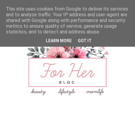
This site uses cookies from Google to deliver its services
and to analyze traffic. Your IP address and user-agent are
shared with Google along with performance and security
metrics to ensure quality of service, generate usage
statistics, and to detect and address abuse.
LEARN MORE
GOT IT