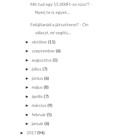
Mit tud egy 15.000Ft-os rúzs?? -
Nyerj te is egyet...
Felújítanád a játszóteret? - Ön
választ, mi segítü...
október
(11)
►
szeptember
(6)
►
augusztus
(5)
►
július
(7)
►
június
(6)
►
május
(8)
►
április
(7)
►
március
(9)
►
február
(5)
►
január
(6)
►
2017
(94)
►