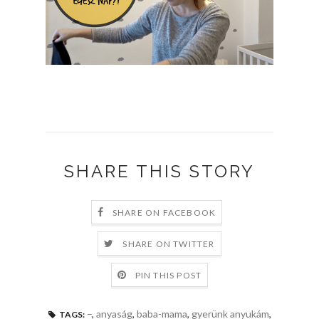
SHARE THIS STORY
SHARE ON FACEBOOK
SHARE ON TWITTER
PIN THIS POST
–
,
anyaság
,
baba-mama
,
gyerünk anyukám
,
TAGS: