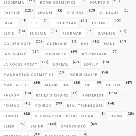
BIODERMA
BOMB COSMETICS
BOURJOIS
(121)
(2)
(13)
(18)
CATRICE
CHANEL
CLARINS
CLINIQUE
(48)
(34)
(21)
(104)
DIVAT
ELF
ELFOGYTAK
ESSENCE
(10)
(10)
(15)
(31)
ESSIE
EUCERIN
FLORMAR
GARNIER
(11)
(7)
(16)
(77)
GOLDEN ROSE
GUERLAIN
HAJ
HAUL
(114)
(69)
(72)
INSPIRÁCIÓ
KEDVENCEK
KÖRÖMLAKK
(21)
(67)
(25)
LA ROCHE-POSAY
LOREAL
LOVELY
(10)
(34)
MANHATTAN COSMETICS
MARIE CLAIRE
(34)
(86)
(9)
(47)
MAX FACTOR
MAYBELLINE
OPI
OUTFIT
(14)
(5)
(114)
PARFÜM
PAULA'S CHOICE
PINTEREST
(10)
(30)
(24)
PIXIBAG
PIXIBOX
REAL TECHNIQUES
(62)
(8)
(28)
RIMMEL
SCHWARZKOPF PROFESSIONAL
SIGMA
(52)
(145)
(82)
SLEEK
SMINK
SMINKVIDEÓ
(33)
(84)