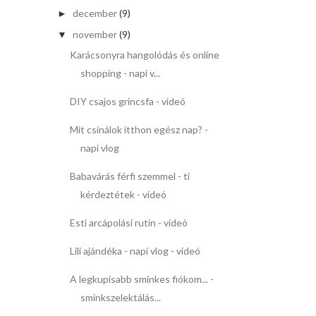
december
(9)
►
november
(9)
▼
Karácsonyra hangolódás és online
shopping - napi v...
DIY csajos grincsfa - videó
Mit csinálok itthon egész nap? -
napi vlog
Babavárás férfi szemmel - ti
kérdeztétek - videó
Esti arcápolási rutin - videó
Lili ajándéka - napi vlog - videó
A legkupisabb sminkes fiókom... -
sminkszelektálás...