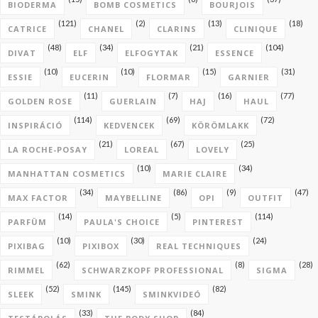
BIODERMA
BOMB COSMETICS
BOURJOIS
(121)
(2)
(13)
(18)
CATRICE
CHANEL
CLARINS
CLINIQUE
(48)
(34)
(21)
(104)
DIVAT
ELF
ELFOGYTAK
ESSENCE
(10)
(10)
(15)
(31)
ESSIE
EUCERIN
FLORMAR
GARNIER
(11)
(7)
(16)
(77)
GOLDEN ROSE
GUERLAIN
HAJ
HAUL
(114)
(69)
(72)
INSPIRÁCIÓ
KEDVENCEK
KÖRÖMLAKK
(21)
(67)
(25)
LA ROCHE-POSAY
LOREAL
LOVELY
(10)
(34)
MANHATTAN COSMETICS
MARIE CLAIRE
(34)
(86)
(9)
(47)
MAX FACTOR
MAYBELLINE
OPI
OUTFIT
(14)
(5)
(114)
PARFÜM
PAULA'S CHOICE
PINTEREST
(10)
(30)
(24)
PIXIBAG
PIXIBOX
REAL TECHNIQUES
(62)
(8)
(28)
RIMMEL
SCHWARZKOPF PROFESSIONAL
SIGMA
(52)
(145)
(82)
SLEEK
SMINK
SMINKVIDEÓ
(33)
(84)