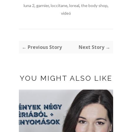
luna 2
,
garnier
,
loccitane
,
loreal
,
the body shop
,
videó
← Previous Story
Next Story →
YOU MIGHT ALSO LIKE