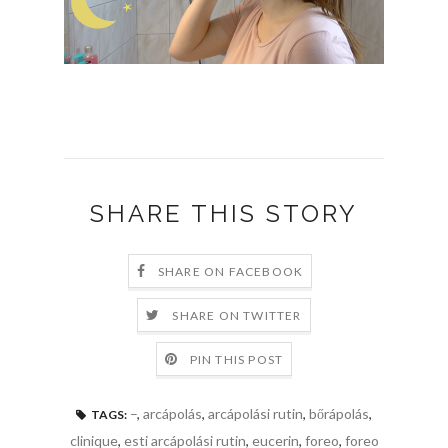
SHARE THIS STORY
SHARE ON FACEBOOK
SHARE ON TWITTER
PIN THIS POST
–
,
arcápolás
,
arcápolási rutin
,
bőrápolás
,
TAGS:
clinique
,
esti arcápolási rutin
,
eucerin
,
foreo
,
foreo