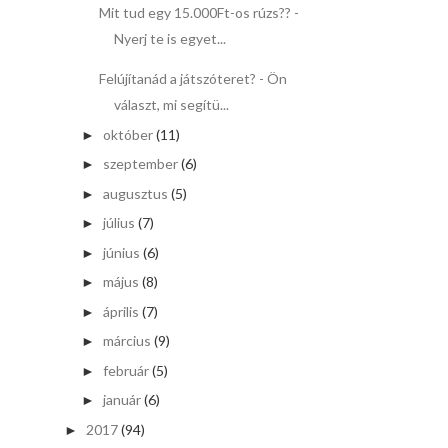
Mit tud egy 15.000Ft-os rúzs?? -
Nyerj te is egyet...
Felújítanád a játszóteret? - Ön
választ, mi segítü...
október
(11)
►
szeptember
(6)
►
augusztus
(5)
►
július
(7)
►
június
(6)
►
május
(8)
►
április
(7)
►
március
(9)
►
február
(5)
►
január
(6)
►
2017
(94)
►