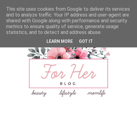
This site uses cookies from Google to deliver its services
and to analyze traffic. Your IP address and user-agent are
shared with Google along with performance and security
metrics to ensure quality of service, generate usage
statistics, and to detect and address abuse.
LEARN MORE
GOT IT