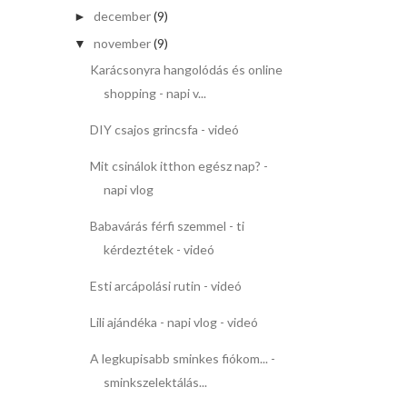
december
(9)
►
november
(9)
▼
Karácsonyra hangolódás és online
shopping - napi v...
DIY csajos grincsfa - videó
Mit csinálok itthon egész nap? -
napi vlog
Babavárás férfi szemmel - ti
kérdeztétek - videó
Esti arcápolási rutin - videó
Lili ajándéka - napi vlog - videó
A legkupisabb sminkes fiókom... -
sminkszelektálás...