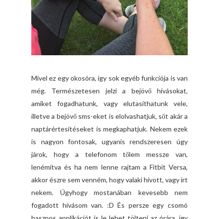
Mivel ez egy okosóra, így sok egyéb funkciója is van
még. Természetesen jelzi a bejövő hívásokat,
amiket fogadhatunk, vagy elutasíthatunk vele,
illetve a bejövő sms-eket is elolvashatjuk, sőt akár a
naptárértesítéseket is megkaphatjuk. Nekem ezek
is nagyon fontosak, ugyanis rendszeresen úgy
járok, hogy a telefonom tőlem messze van,
lenémítva és ha nem lenne rajtam a Fitbit Versa,
akkor észre sem venném, hogy valaki hívott, vagy írt
nekem. Úgyhogy mostanában kevesebb nem
fogadott hívásom van. :D És persze egy csomó
hasznos applikációt is le lehet tölteni az órára, így