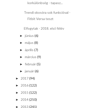
korkülönbség - tapasz...
Trendi okosóra sok funkcióval -
Fitbit Versa teszt
Elfogytak - 2018. első félév
június
(6)
►
május
(8)
►
április
(7)
►
március
(9)
►
február
(5)
►
január
(6)
►
2017
(94)
►
2016
(122)
►
2015
(122)
►
2014
(250)
►
2013
(241)
►