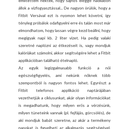
említettem nektek, hogy sajnos eléggé hadilábon
állok a vízfogyasztással... De nagyon örülök, hogy a
Fitbit Versával ezt is nyomon lehet követni, így
tényleg próbálok odafigyelni erre és talán most már
elmondhatom, hogy lassan végre kezd beállni, hogy
megigyak napi kb. 2 liter vizet. Ha pedig valaki
szeretné naplózni az étkezéseit is, vagy mondjuk
kalóriákat számolni, akkor segítségére lehet a Fitbit
applikációban található ételnapló.
Az egyik legizgalmasabb funkció a női
egészségfigyelés, ami nekünk nőknek több
szempontból is nagyon fontos lehet. Egyrészt a
Fitbit telefonos applikáció naptárájában
vezethetjük a ciklusunkat, akár olyan információkat
is megadhatunk, hogy milyen erős a vérzésünk,
milyen tüneteink vannak (pl. fejfájás, görcsölés), de
aki mondjuk babát szeretne, az akár a termékeny
napokat is figyelheti az alkalmazás segítségével.