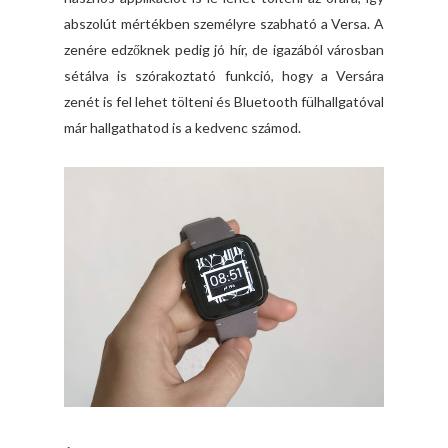
abszolút mértékben személyre szabható a Versa. A
zenére edzőknek pedig jó hír, de igazából városban
sétálva is szórakoztató funkció, hogy a Versára
zenét is fel lehet tölteni és Bluetooth fülhallgatóval
már hallgathatod is a kedvenc számod.