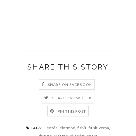
SHARE THIS STORY
SHARE ON FACEBOOK
SHARE ON TWITTER
PIN THIS POST
–
,
edzés
,
életmód
,
fitbit
,
fitbit versa
,
TAGS:
fogyás
,
mozgás
,
okosóra
,
sport