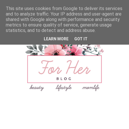
This site uses cookies from Google to deliver its services
and to analyze traffic. Your IP address and user-agent are
shared with Google along with performance and security
metrics to ensure quality of service, generate usage
statistics, and to detect and address abuse.
LEARN MORE
GOT IT