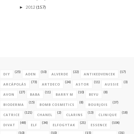
2012
(157)
►
(25)
(10)
(22)
(17)
DIY
ADEN
ALVERDE
ANTIKEDVENCEK
(73)
(24)
(11)
(3)
ARCÁPOLÁS
ARTDECO
ASTOR
AUSSIE
(27)
(11)
(10)
(8)
AVON
BABA
BARRY M
BEYU
(15)
(8)
(37)
BIODERMA
BOMB COSMETICS
BOURJOIS
(121)
(2)
(13)
(18)
CATRICE
CHANEL
CLARINS
CLINIQUE
(48)
(34)
(21)
(104)
DIVAT
ELF
ELFOGYTAK
ESSENCE
(10)
(10)
(15)
(31)