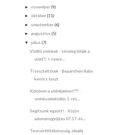
november
(9)
►
október
(11)
►
szeptember
(6)
►
augusztus
(5)
►
július
(7)
▼
Vízálló sminkek - tényleg bírják a
vizet?! + nyere...
Ti teszteltétek - Bepanthen Baby
kenőcs teszt
Kidobom a sminkjeimet??? -
sminkszelektálás 1. rés...
Segítsünk együtt! - Közös
adománygyűjtés 07.17. és...
Testvérféltékenység, ideális