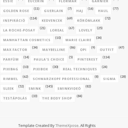
ESSIE
EUCERIN
FLORMAR
GARNIER
(11)
(7)
(16)
(77)
GOLDEN ROSE
GUERLAIN
HAJ
HAUL
(114)
(69)
(72)
INSPIRÁCIÓ
KEDVENCEK
KÖRÖMLAKK
(21)
(67)
(25)
LA ROCHE-POSAY
LOREAL
LOVELY
(10)
(34)
MANHATTAN COSMETICS
MARIE CLAIRE
(34)
(86)
(9)
(47)
MAX FACTOR
MAYBELLINE
OPI
OUTFIT
(14)
(5)
(114)
PARFÜM
PAULA'S CHOICE
PINTEREST
(10)
(30)
(24)
PIXIBAG
PIXIBOX
REAL TECHNIQUES
(62)
(8)
(28)
RIMMEL
SCHWARZKOPF PROFESSIONAL
SIGMA
(52)
(145)
(82)
SLEEK
SMINK
SMINKVIDEÓ
(33)
(84)
TESTÁPOLÁS
THE BODY SHOP
Template Created By
ThemeXpose
. All Rights