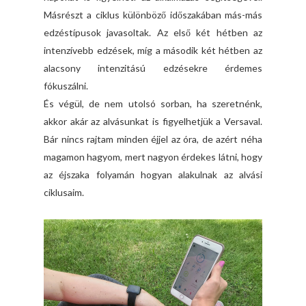
Másrészt a ciklus különböző időszakában más-más
edzéstípusok javasoltak. Az első két hétben az
intenzívebb edzések, míg a második két hétben az
alacsony intenzitású edzésekre érdemes
fókuszálni.
És végül, de nem utolsó sorban, ha szeretnénk,
akkor akár az alvásunkat is figyelhetjük a Versaval.
Bár nincs rajtam minden éjjel az óra, de azért néha
magamon hagyom, mert nagyon érdekes látni, hogy
az éjszaka folyamán hogyan alakulnak az alvási
ciklusaim.