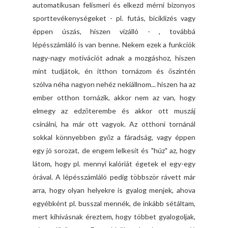
automatikusan felismeri és elkezd mérni bizonyos
sporttevékenységeket - pl. futás, biciklizés vagy
éppen úszás, hiszen vízálló - , továbbá
lépésszámláló is van benne. Nekem ezek a funkciók
nagy-nagy motivációt adnak a mozgáshoz, hiszen
mint tudjátok, én itthon tornázom és őszintén
szólva néha nagyon nehéz nekiállnom... hiszen ha az
ember otthon tornázik, akkor nem az van, hogy
elmegy az edzőterembe és akkor ott muszáj
csinálni, ha már ott vagyok. Az otthoni tornánál
sokkal könnyebben győz a fáradság, vagy éppen
egy jó sorozat, de engem lelkesít és "húz" az, hogy
látom, hogy pl. mennyi kalóriát égetek el egy-egy
órával. A lépésszámláló pedig többször rávett már
arra, hogy olyan helyekre is gyalog menjek, ahova
egyébként pl. busszal mennék, de inkább sétáltam,
mert kihívásnak éreztem, hogy többet gyalogoljak,