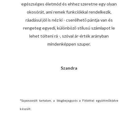
egészséges életmód és ehhez szeretne egy olyan
okosórát, ami remek funkciókkal rendelkezik,
ráadásul jól is néz ki - cserélhető pántja van és
rengeteg egyedi, különböző stílusú számlapot le
lehet tölteni rá -, szóval ár-érték arányban
mindenképpen szuper.
Szandra
*Szponzorált tartalom, a blogbejegyzés a Fitbittel együttműködve
készült.