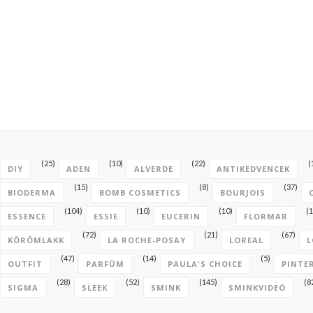
(25)
(10)
(22)
(
DIY
ADEN
ALVERDE
ANTIKEDVENCEK
(15)
(8)
(37)
BIODERMA
BOMB COSMETICS
BOURJOIS
(104)
(10)
(10)
(1
ESSENCE
ESSIE
EUCERIN
FLORMAR
(72)
(21)
(67)
KÖRÖMLAKK
LA ROCHE-POSAY
LOREAL
L
(47)
(14)
(5)
OUTFIT
PARFÜM
PAULA'S CHOICE
PINTE
(28)
(52)
(145)
(8
SIGMA
SLEEK
SMINK
SMINKVIDEÓ