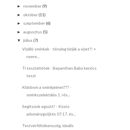
november
(9)
►
október
(11)
►
szeptember
(6)
►
augusztus
(5)
►
július
(7)
▼
Vízálló sminkek - tényleg bírják a vizet?! +
nyere...
Ti teszteltétek - Bepanthen Baby kenőcs
teszt
Kidobom a sminkjeimet??? -
sminkszelektálás 1. rés...
Segítsünk együtt! - Közös
adománygyűjtés 07.17. és...
Testvérféltékenység, ideális