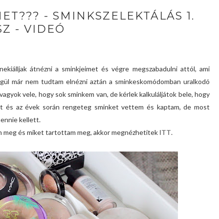
T??? - SMINKSZELEKTÁLÁS 1.
Z - VIDEÓ
ekiálljak átnézni a sminkjeimet és végre megszabadulni attól, ami
 végül már nem tudtam elnézni aztán a sminkeskomódomban uralkodó
 vagyok vele, hogy sok sminkem van, de kérlek kalkuláljátok bele, hogy
kat és az évek során rengeteg sminket vettem és kaptam, de most
ennie kellett.
tam meg és miket tartottam meg, akkor megnézhetitek
ITT
.