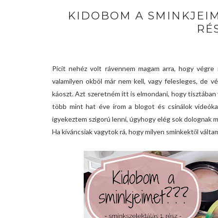
KIDOBOM A SMINKJEIME
RÉS
Picit nehéz volt rávennem magam arra, hogy végre n
valamilyen okból már nem kell, vagy felesleges, de
káoszt. Azt szeretném itt is elmondani, hogy tisztában
több mint hat éve írom a blogot és csinálok videó
igyekeztem szigorú lenni, úgyhogy elég sok dolognak m
Ha kíváncsiak vagytok rá, hogy milyen sminkektől vál