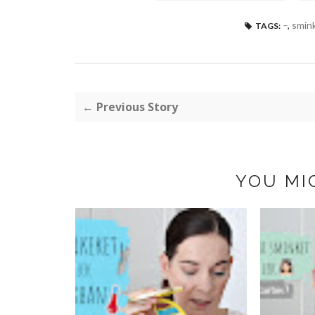
–
,
smink
TAGS:
← Previous Story
YOU MI