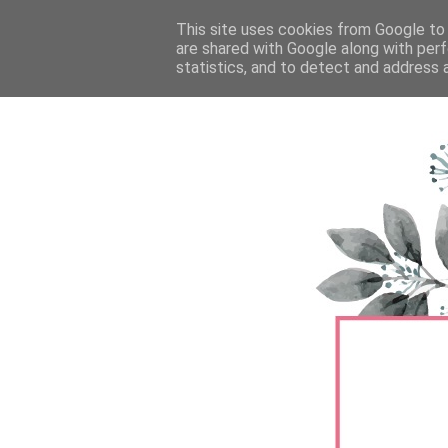
FŐOLDAL
This site uses cookies from Google to d
TERMÉKTESZTEK
BŐRÁPOLÁS
are shared with Google along with perf
statistics, and to detect and address 