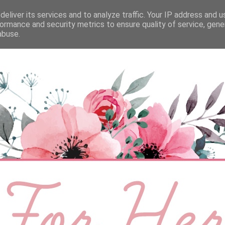
eliver its services and to analyze traffic. Your IP address and 
ÉLETMÓD
BABA
SZEMÉLYES
VIDEÓ
ormance and security metrics to ensure quality of service, gen
abuse.