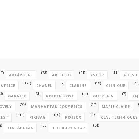
17)
(73)
(24)
(11)
ARCÁPOLÁS
ARTDECO
ASTOR
AUSSIE
(121)
(2)
(13)
(18
CATRICE
CHANEL
CLARINS
CLINIQUE
5)
(31)
(11)
(7)
GARNIER
GOLDEN ROSE
GUERLAIN
HAJ
(25)
(10)
OVELY
MANHATTAN COSMETICS
MARIE CLAIRE
(114)
(10)
(30)
REST
PIXIBAG
PIXIBOX
REAL TECHNIQUES
2)
(33)
(84)
TESTÁPOLÁS
THE BODY SHOP