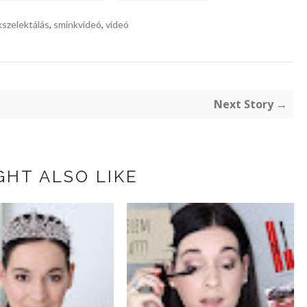
szelektálás
,
sminkvideó
,
videó
Next Story →
GHT ALSO LIKE