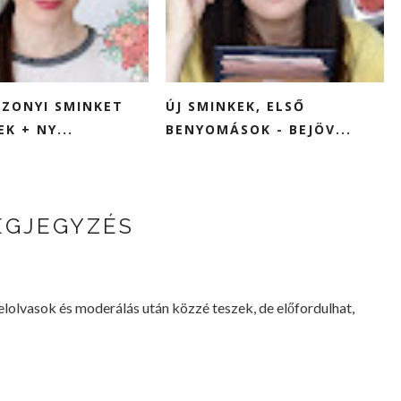
ZONYI SMINKET
ÚJ SMINKEK, ELSŐ
K + NY...
BENYOMÁSOK - BEJÖV...
EGJEGYZÉS
lvasok és moderálás után közzé teszek, de előfordulhat,