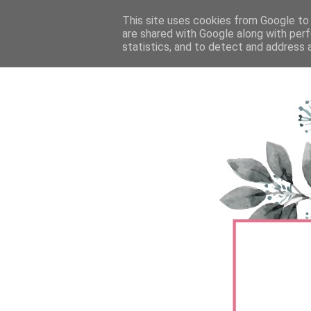
FŐOLDAL
This site uses cookies from Google to d
TERMÉKTESZTEK
BŐRÁPOLÁS
are shared with Google along with perf
statistics, and to detect and address 