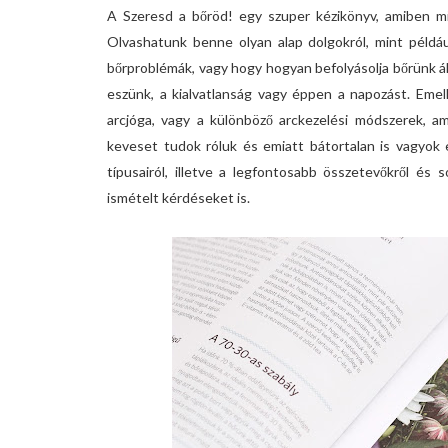
A Szeresd a bőröd! egy szuper kézikönyv, amiben mi
Olvashatunk benne olyan alap dolgokról, mint példáu
bőrproblémák, vagy hogy hogyan befolyásolja bőrünk áll
eszünk, a kialvatlanság vagy éppen a napozást. Emell
arcjóga, vagy a különböző arckezelési módszerek, a
keveset tudok róluk és emiatt bátortalan is vagyok 
típusairól, illetve a legfontosabb összetevőkről és 
ismételt kérdéseket is.