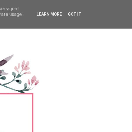
user-agent
erate usage
LEARN MORE
GOT IT