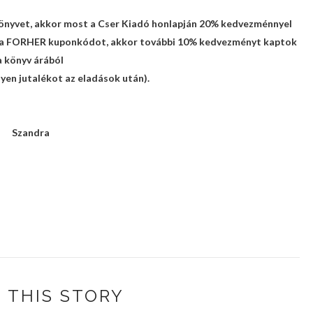
könyvet, akkor most a Cser Kiadó honlapján 20% kedvezménnyel
ok a FORHER kuponkódot, akkor további 10% kedvezményt kaptok
a könyv árából
en jutalékot az eladások után).
Szandra
 THIS STORY