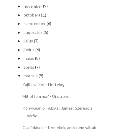
november
(9)
►
október
(11)
►
szeptember
(6)
►
augusztus
(5)
►
július
(7)
►
június
(6)
►
május
(8)
►
április
(7)
►
március
(9)
▼
Zajlik az élet - Heti vlog
Mit ettem ma? - Új étrend
Könyvajánló - Abigail James: Szeresd a
bőröd!
Csalódások - Termékek, amik nem váltak