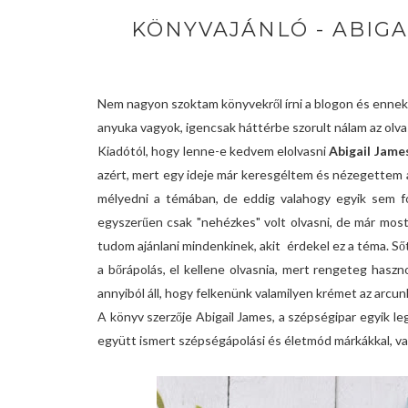
KÖNYVAJÁNLÓ - ABIGA
Nem nagyon szoktam könyvekről írni a blogon és ennek 
anyuka vagyok, igencsak háttérbe szorult nálam az olva
Kiadótól, hogy lenne-e kedvem elolvasni
Abigail Jame
azért, mert egy ideje már keresgéltem és nézegettem a
mélyedni a témában, de eddig valahogy egyik sem fo
egyszerűen csak "nehézkes" volt olvasni, de már most 
tudom ajánlani mindenkinek, akit érdekel ez a téma. Ső
a bőrápolás, el kellene olvasnia, mert rengeteg has
annyiból áll, hogy felkenünk valamilyen krémet az arcun
A könyv szerzője Abigail James, a szépségipar egyik l
együtt ismert szépségápolási és életmód márkákkal, val