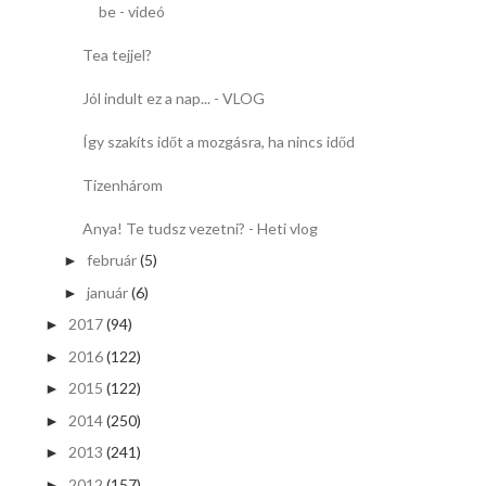
be - videó
Tea tejjel?
Jól indult ez a nap... - VLOG
Így szakíts időt a mozgásra, ha nincs időd
Tizenhárom
Anya! Te tudsz vezetni? - Heti vlog
február
(5)
►
január
(6)
►
2017
(94)
►
2016
(122)
►
2015
(122)
►
2014
(250)
►
2013
(241)
►
2012
(157)
►