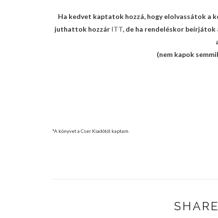
Ha kedvet kaptatok hozzá, hogy elolvassátok a 
juthattok hozzár
ITT
, de ha rendeléskor beírját
(nem kapok semmily
*A könyvet a Cser Kiadótól kaptam.
SHARE