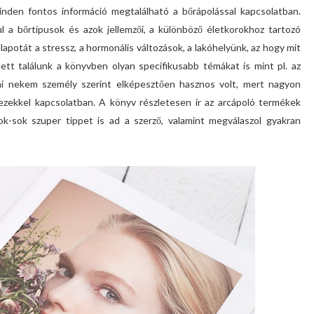
nden fontos információ megtalálható a bőrápolással kapcsolatban.
l a bőrtípusok és azok jellemzői, a különböző életkorokhoz tartozó
apotát a stressz, a hormonális változások, a lakóhelyünk, az hogy mit
ett találunk a könyvben olyan specifikusabb témákat is mint pl. az
mi nekem személy szerint elképesztően hasznos volt, mert nagyon
ezekkel kapcsolatban. A könyv részletesen ír az arcápoló termékek
sok-sok szuper tippet is ad a szerző, valamint megválaszol gyakran