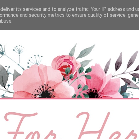
eliver its services and to analyze traffic. Your IP address and 
ÉLETMÓD
BABA
SZEMÉLYES
VIDEÓ
ormance and security metrics to ensure quality of service, gen
abuse.