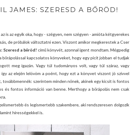
IL JAMES: SZERESD A BŐRÖD!
az is az egyik oka, hogy - szégyen, nem szégyen - amióta kétgyerekes
sás, de próbálok változtatni ezen. Viszont amikor megkerestek a Cser
s: Szeresd a bőröd!
című könyvét, azonnal igent mondtam. Mégpedig
 bőrápolással kapcsolatos könyveket, hogy egy picit jobban el tudjak
gott meg igazán. Vagy túl tudományos volt, vagy túl száraz, vagy
így az elején lelövöm a poént, hogy ezt a könyvet viszont jó szívvel
t, továbbmennék: szerintem minden nőnek, akinek egy kicsit is fontos
znos és fontos információ van benne. Merthogy a bőrápolás nem csak
kra.
egelismertebb és legismertebb szakembere, aki rendszeresen dolgozik
amint hírességekkel is.