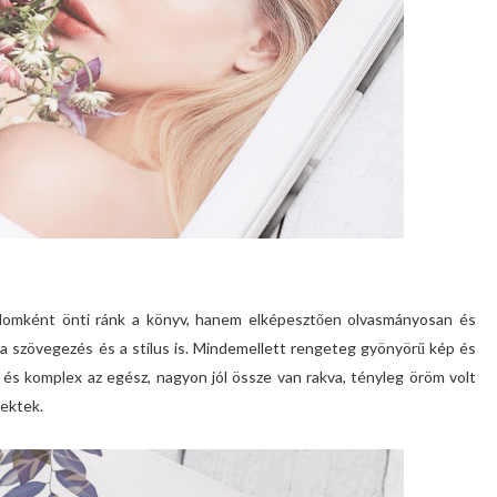
lomként önti ránk a könyv, hanem elképesztően olvasmányosan és
 a szövegezés és a stílus is. Mindemellett rengeteg gyönyörű kép és
s és komplex az egész, nagyon jól össze van rakva, tényleg öröm volt
nektek.