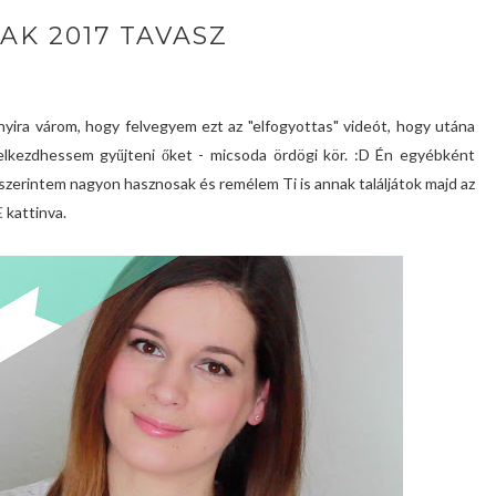
AK 2017 TAVASZ
yira várom, hogy felvegyem ezt az "elfogyottas" videót, hogy utána
lkezdhessem gyűjteni őket - micsoda ördögi kör. :D Én egyébként
zerintem nagyon hasznosak és remélem Ti is annak találjátok majd az
E
kattinva.