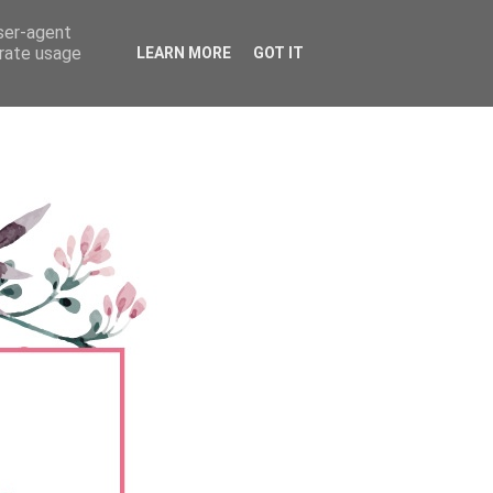
user-agent
erate usage
LEARN MORE
GOT IT