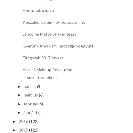
Hurrá, költözünk?
Készülődj velem - öt perces smink
Lancome Matte Shaker teszt
Gyerünk Anyukám - mozogjunk együtt!
Elfogytak 2017 tavasz
Az első Makeup Revolution
sminktermékem
április
(9)
►
március
(6)
►
február
(6)
►
január
(7)
►
2016
(122)
►
2015
(122)
►