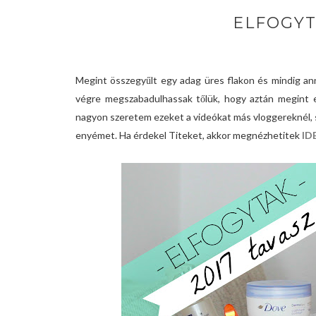
ELFOGYT
Megint összegyűlt egy adag üres flakon és mindig ann
végre megszabadulhassak tőlük, hogy aztán megint e
nagyon szeretem ezeket a videókat más vloggereknél, s
enyémet. Ha érdekel Titeket, akkor megnézhetitek
ID