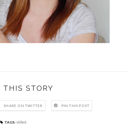
 THIS STORY
SHARE ON TWITTER
PIN THIS POST
videó
TAGS: