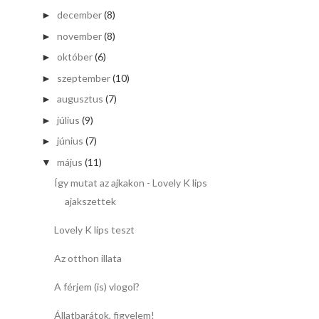
december
(8)
►
november
(8)
►
október
(6)
►
szeptember
(10)
►
augusztus
(7)
►
július
(9)
►
június
(7)
►
május
(11)
▼
Így mutat az ajkakon - Lovely K lips
ajakszettek
Lovely K lips teszt
Az otthon illata
A férjem (is) vlogol?
Állatbarátok, figyelem!