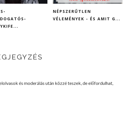
S-
NÉPSZERŰTLEN
DOGATÓS-
VÉLEMÉNYEK - ÉS AMIT G...
KIFE...
EGJEGYZÉS
lvasok és moderálás után közzé teszek, de előfordulhat,