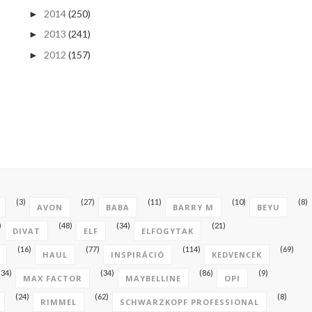
2014
(250)
►
2013
(241)
►
2012
(157)
►
(3)
(27)
(11)
(10)
(8)
AVON
BABA
BARRY M
BEYU
)
(48)
(34)
(21)
DIVAT
ELF
ELFOGYTAK
(16)
(77)
(114)
(69)
HAUL
INSPIRÁCIÓ
KEDVENCEK
(34)
(34)
(86)
(9)
MAX FACTOR
MAYBELLINE
OPI
(24)
(62)
(8)
RIMMEL
SCHWARZKOPF PROFESSIONAL