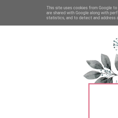
FŐOLDAL
This site uses cookies from Google to d
TERMÉKTESZTEK
BŐRÁPOLÁS
are shared with Google along with perf
statistics, and to detect and address 