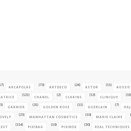
17)
(73)
(24)
(11)
ARCÁPOLÁS
ARTDECO
ASTOR
AUSSIE
(121)
(2)
(13)
(18
CATRICE
CHANEL
CLARINS
CLINIQUE
5)
(31)
(11)
(7)
GARNIER
GOLDEN ROSE
GUERLAIN
HAJ
(25)
(10)
OVELY
MANHATTAN COSMETICS
MARIE CLAIRE
(114)
(10)
(30)
REST
PIXIBAG
PIXIBOX
REAL TECHNIQUES