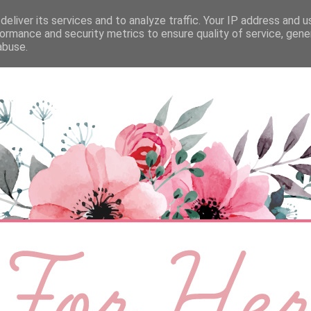
eliver its services and to analyze traffic. Your IP address and 
ÉLETMÓD
BABA
SZEMÉLYES
VIDEÓ
ormance and security metrics to ensure quality of service, gen
abuse.