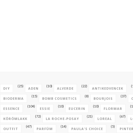
(25)
(10)
(22)
(
DIY
ADEN
ALVERDE
ANTIKEDVENCEK
(15)
(8)
(37)
BIODERMA
BOMB COSMETICS
BOURJOIS
(104)
(10)
(10)
(1
ESSENCE
ESSIE
EUCERIN
FLORMAR
(72)
(21)
(67)
KÖRÖMLAKK
LA ROCHE-POSAY
LOREAL
L
(47)
(14)
(5)
OUTFIT
PARFÜM
PAULA'S CHOICE
PINTE