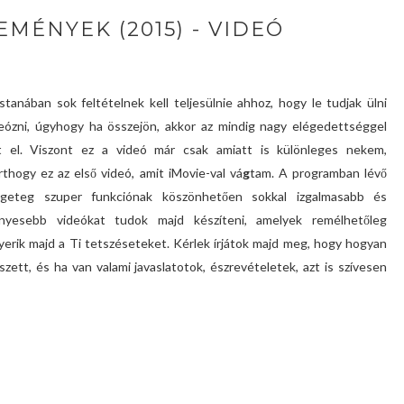
MÉNYEK (2015) - VIDEÓ
tanában sok feltételnek kell teljesülnie ahhoz, hogy le tudjak ülni
eózni, úgyhogy ha összejön, akkor az mindig nagy elégedettséggel
lt el. Viszont ez a videó már csak amiatt is különleges nekem,
thogy ez az első videó, amit iMovie-val vá
g
tam. A programban lévő
ngeteg szuper funkciónak köszönhetően sokkal izgalmasabb és
ényesebb videókat tudok majd készíteni, amelyek remélhetőleg
yerik majd a Ti tetszéseteket. Kérlek írjátok majd meg, hogy hogyan
szett, és ha van valami javaslatotok, észrevételetek, azt is szívesen