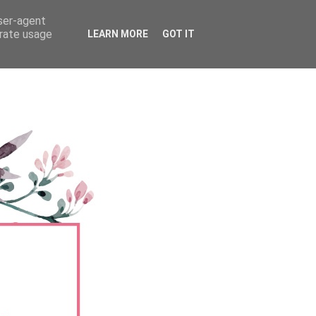
user-agent
erate usage
LEARN MORE
GOT IT