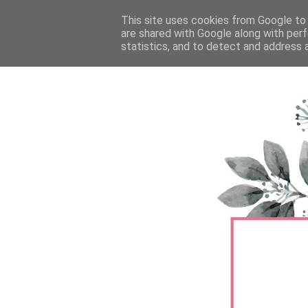
FŐOLDAL
This site uses cookies from Google to d
TERMÉKTESZTEK
BŐRÁPOLÁS
are shared with Google along with perf
statistics, and to detect and address 