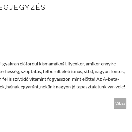
MEGJEGYZÉS
 gyakran előfordul kismamáknál. Ilyenkor, amikor ennyire
rhesség, szoptatás, felborult életritmus, stb.), nagyon fontos,
fel is szívódó vitamint fogyasszon, mint előtte! Az A-beta-
ek, hajnak egyaránt, nekünk nagyon jó tapasztalatunk van vele!
Válasz
G