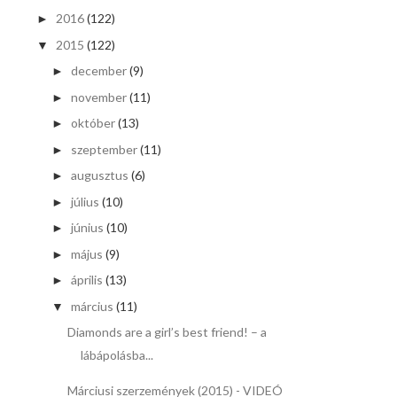
2016
(122)
►
2015
(122)
▼
december
(9)
►
november
(11)
►
október
(13)
►
szeptember
(11)
►
augusztus
(6)
►
július
(10)
►
június
(10)
►
május
(9)
►
április
(13)
►
március
(11)
▼
Diamonds are a girl’s best friend! – a
lábápolásba...
Márciusi szerzemények (2015) - VIDEÓ