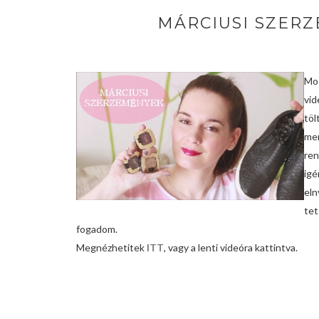
MÁRCIUSI SZERZE
Mos
vid
tö
mer
re
ig
eln
tet
fogadom.
Megnézhetitek
ITT
, vagy a lenti videóra kattintva.