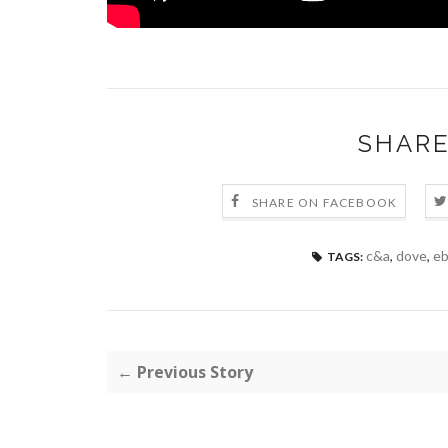
SHARE
SHARE ON FACEBOOK
c&a
,
dove
,
eb
TAGS:
← Previous Story