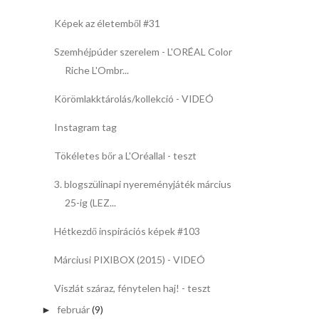
Képek az életemből #31
Szemhéjpúder szerelem - L'ORÉAL Color
Riche L'Ombr...
Körömlakktárolás/kollekció - VIDEÓ
Instagram tag
Tökéletes bőr a L'Oréallal - teszt
3. blogszülinapi nyereményjáték március
25-ig (LEZ...
Hétkezdő inspirációs képek #103
Márciusi PIXIBOX (2015) - VIDEÓ
Viszlát száraz, fénytelen haj! - teszt
február
(9)
►