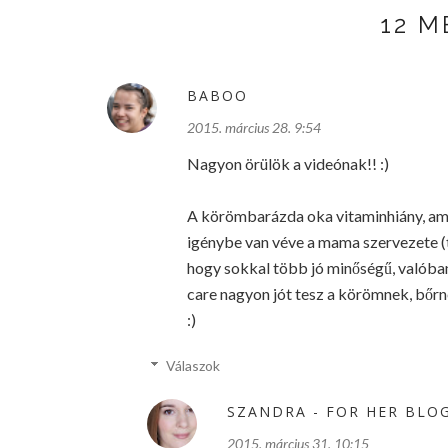
12 
BABOO
2015. március 28. 9:54
Nagyon örülök a videónak!! :)
A körömbarázda oka vitaminhiány, ami
igénybe van véve a mama szervezete (te
hogy sokkal több jó minőségű, valóban 
care nagyon jót tesz a körömnek, bőrn
:)
Válaszok
SZANDRA - FOR HER BLO
2015. március 31. 10:15