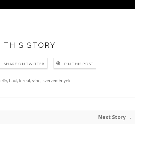
 THIS STORY
SHARE ON TWITTER
PIN THIS POST
elin
,
haul
,
loreal
,
s-he
,
szerzemények
Next Story →