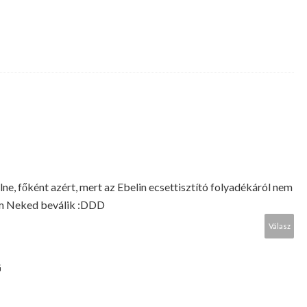
ne, főként azért, mert az Ebelin ecsettisztító folyadékáról nem
em Neked beválik :DDD
Válasz
G