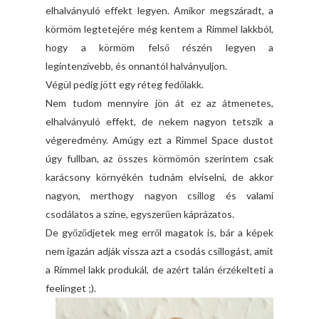
elhalványuló effekt legyen. Amikor megszáradt, a
körmöm legtetejére még kentem a Rimmel lakkból,
hogy a körmöm felső részén legyen a
legintenzívebb, és onnantól halványuljon.
Végül pedig jött egy réteg fedőlakk.
Nem tudom mennyire jön át ez az átmenetes,
elhalványuló effekt, de nekem nagyon tetszik a
végeredmény. Amúgy ezt a Rimmel Space dustot
úgy fullban, az összes körmömön szerintem csak
karácsony környékén tudnám elviselni, de akkor
nagyon, merthogy nagyon csillog és valami
csodálatos a színe, egyszerűen káprázatos.
De győződjetek meg erről magatok is, bár a képek
nem igazán adják vissza azt a csodás csillogást, amit
a Rimmel lakk produkál, de azért talán érzékelteti a
feelinget ;).