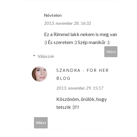
Névtelen
2013. november 28. 16:32
Ez a Rimmel lakk nekem is meg van
:) És szeretem :) Szép manikűr :)
Válasz
Válaszok
SZANDRA - FOR HER
BLOG
2013. november 29. 15:17
Köszönöm, örülök, hogy
tetszik :)!!!
Válasz