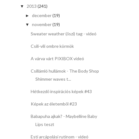
2013
(241)
▼
december
(19)
►
november
(19)
▼
Sweater weather (őszi) tag - videó
Csili-vili ombre körmök
A várva várt PIXIBOX videó
Csillámló hullámok - The Body Shop
Shimmer waves t...
Hétkezdő inspirációs képek #43
Képek az életemből #23
Babapuha ajkak? - Maybelline Baby
Lips teszt
Esti arcápolási rutinom - videó