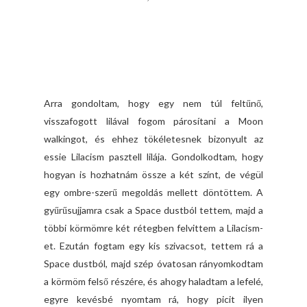
Arra gondoltam, hogy egy nem túl feltűnő,
visszafogott lilával fogom párosítani a Moon
walkingot, és ehhez tökéletesnek bizonyult az
essie Lilacism pasztell lilája. Gondolkodtam, hogy
hogyan is hozhatnám össze a két színt, de végül
egy ombre-szerű megoldás mellett döntöttem. A
gyűrűsujjamra csak a Space dustból tettem, majd a
többi körmömre két rétegben felvittem a Lilacism-
et. Ezután fogtam egy kis szivacsot, tettem rá a
Space dustból, majd szép óvatosan rányomkodtam
a körmöm felső részére, és ahogy haladtam a lefelé,
egyre kevésbé nyomtam rá, hogy picit ilyen