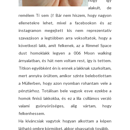
hogy így
alakult, de
remélem Ti sem :)! Bár nem hiszem, hogy nagyon
ellenetekre lehet, mivel a facebookon és az
instagramon megejtett kis nem reprezentatív
szavazáson a legtöbben arra voksoltatok, hogy a
következő lakk, amit felkenek, az a Rimmel Space
dust homoklakk legyen a 006 Moon walking
árnyalatban, és hát nem voltam rest, így is tettem.
Titkon egyébként én is ennek a lakknak szurkoltam,
mert annyira örültem, amikor szinte belebotlottam
a Müllerben, hogy azon nyomban rohantam vele a
pénztárhoz. Totálisan bele vagyok esve ezekbe a
homok finisű lakkokba, és ez a lila csillámos verzió
valami gyönyörűséges, alig vártam, hogy
felkenhessem.
Ha kíváncsiak vagytok hogyan alkottam a képen
látható ombre körmöket, akkor olvassatok tovább.