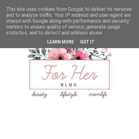
This site uses cookies from Google to deliver its services
and to analyze traffic. Your IP address and user-agent are
shared with Google along with performance and security
metrics to ensure quality of service, generate usage
statistics, and to detect and address abuse.
LEARN MORE
GOT IT