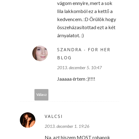
vágom ennyire, mert a sok
lila lakkomból ez a kettő a
kedvencem. :D Örülök hogy
összeházasítottad ezt a két
árnyalatot. :)
SZANDRA - FOR HER
BLOG
2013. december 5. 10:47
Jaaaaa értem :)!!!!
Válasz
VALCSI
2013. december 1. 19:26
Na, azt hiszem MOST rohanok