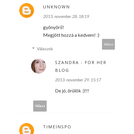
UNKNOWN
2013. november 28. 18:19
gyönyörű!
Megjött hozzá a kedvem! :)
Válasz
Válaszok
SZANDRA - FOR HER
BLOG
2013. november 29. 15:17
De jó, örülök :)!!!
Válasz
TIMEINSPO