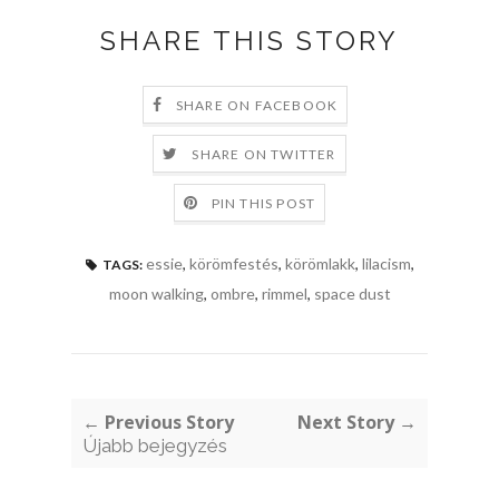
SHARE THIS STORY
SHARE ON FACEBOOK
SHARE ON TWITTER
PIN THIS POST
essie
,
körömfestés
,
körömlakk
,
lilacism
,
TAGS:
moon walking
,
ombre
,
rimmel
,
space dust
← Previous Story
Next Story →
Újabb bejegyzés