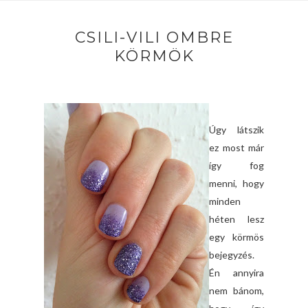
CSILI-VILI OMBRE
KÖRMÖK
Úgy látszik
ez most már
így fog
menni, hogy
minden
héten lesz
egy körmös
bejegyzés.
Én annyira
nem bánom,