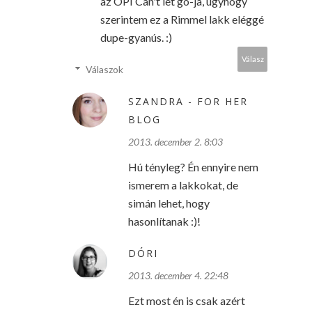
az OPI Can't let go-ja, úgyhogy
szerintem ez a Rimmel lakk eléggé
dupe-gyanús. :)
Válasz
Válaszok
SZANDRA - FOR HER
BLOG
2013. december 2. 8:03
Hú tényleg? Én ennyire nem
ismerem a lakkokat, de
simán lehet, hogy
hasonlítanak :)!
DÓRI
2013. december 4. 22:48
Ezt most én is csak azért