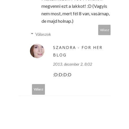
megvenni ezt a lakkot! :D (Vagyis
nem most, mert fél 8 van, vasárnap,
de majd holnap.)
Válasz
Válaszok
SZANDRA - FOR HER
BLOG
2013. december 2. 8:02
:D:D:D:D
Válasz