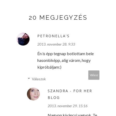
20 MEGJEGYZÉS
PETRONELLA'S
2013. november 28. 9:33
Én is épp tegnap botlottam bele
hasonlóképp, alig várom, hogy
kipróbáljam:)
Válasz
Válaszok
SZANDRA - FOR HER
BLOG
2013. november 29. 15:16
Nagyon kíváncsi vagyok, Te