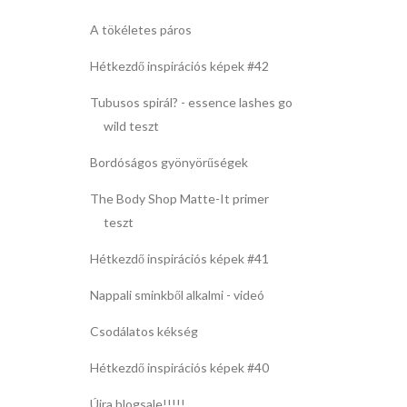
A tökéletes páros
Hétkezdő inspirációs képek #42
Tubusos spirál? - essence lashes go
wild teszt
Bordóságos gyönyörűségek
The Body Shop Matte-It primer
teszt
Hétkezdő inspirációs képek #41
Nappali sminkből alkalmi - videó
Csodálatos kékség
Hétkezdő inspirációs képek #40
Újra blogsale!!!!!