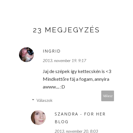
23 MEGJEGYZÉS
INGRID
2013. november 19. 9:17
Jaj de szépek így kettecskén is <3
Mindkettőre fáj a fogam, annyira
awww.... :D
Válasz
Válaszok
SZANDRA - FOR HER
BLOG
2013. november 20. 8:03