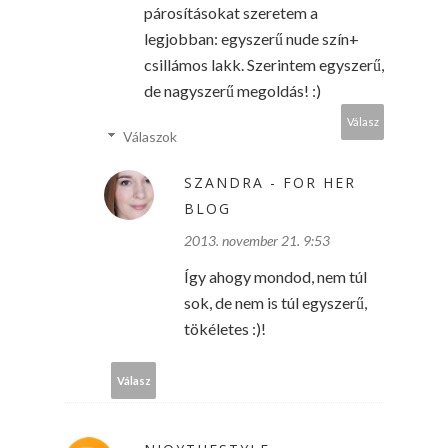
párosításokat szeretem a
legjobban: egyszerű nude szín+
csillámos lakk. Szerintem egyszerű,
de nagyszerű megoldás! :)
Válasz
Válaszok
SZANDRA - FOR HER
BLOG
2013. november 21. 9:53
Így ahogy mondod, nem túl
sok, de nem is túl egyszerű,
tökéletes :)!
Válasz