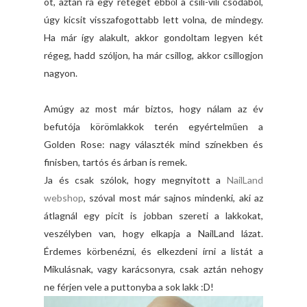
ot, aztán rá egy réteget ebből a csili-vili csodából,
úgy kicsit visszafogottabb lett volna, de mindegy.
Ha már így alakult, akkor gondoltam legyen két
régeg, hadd szóljon, ha már csillog, akkor csillogjon
nagyon.
Amúgy az most már biztos, hogy nálam az év
befutója körömlakkok terén egyértelműen a
Golden Rose: nagy választék mind színekben és
finisben, tartós és árban is remek.
Ja és csak szólok, hogy megnyitott a
NailLand
webshop
, szóval most már sajnos mindenki, aki az
átlagnál egy picit is jobban szereti a lakkokat,
veszélyben van, hogy elkapja a NailLand lázat.
Érdemes körbenézni, és elkezdeni írni a listát a
Mikulásnak, vagy karácsonyra, csak aztán nehogy
ne férjen vele a puttonyba a sok lakk :D!