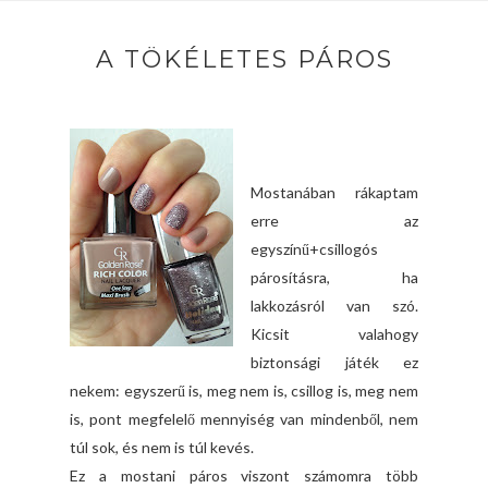
A TÖKÉLETES PÁROS
Mostanában rákaptam
erre az
egyszínű+csillogós
párosításra, ha
lakkozásról van szó.
Kicsit valahogy
biztonsági játék ez
nekem: egyszerű is, meg nem is, csillog is, meg nem
is, pont megfelelő mennyiség van mindenből, nem
túl sok, és nem is túl kevés.
Ez a mostani páros viszont számomra több