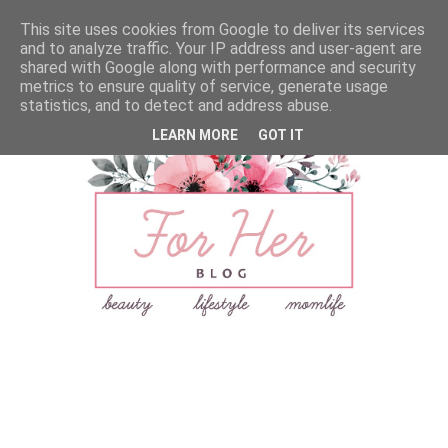
This site uses cookies from Google to deliver its services
and to analyze traffic. Your IP address and user-agent are
shared with Google along with performance and security
metrics to ensure quality of service, generate usage
statistics, and to detect and address abuse.
LEARN MORE
GOT IT