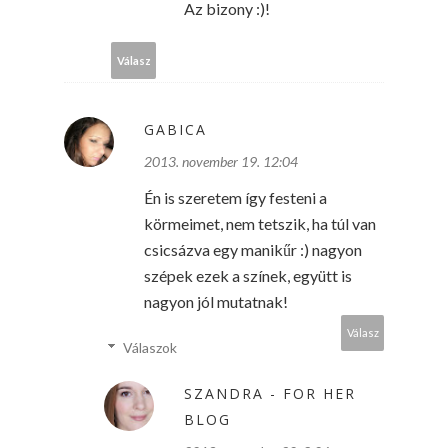
Az bizony :)!
Válasz
GABICA
2013. november 19. 12:04
Én is szeretem így festeni a
körmeimet, nem tetszik, ha túl van
csicsázva egy manikűr :) nagyon
szépek ezek a színek, együtt is
nagyon jól mutatnak!
Válasz
Válaszok
SZANDRA - FOR HER
BLOG