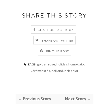
SHARE THIS STORY
SHARE ON FACEBOOK
SHARE ON TWITTER
PIN THIS POST
golden rose
,
holiday
,
homoklakk
,
TAGS:
körömfestés
,
nailland
,
rich color
← Previous Story
Next Story →