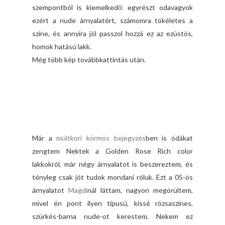
szempontból is kiemelkedő: egyrészt odavagyok
ezért a nude árnyalatért, számomra tökéletes a
színe, és annyira jól passzol hozzá ez az ezüstös,
homok hatású lakk.
Még több kép továbbkattintás után.
Már a
múltkori körmös bejegyzés
ben is ódákat
zengtem Nektek a Golden Rose Rich color
lakkokról, már négy árnyalatot is beszereztem, és
tényleg csak jót tudok mondani róluk. Ezt a 05-ös
árnyalatot
Magdi
nál láttam, nagyon megörültem,
mivel én pont ilyen típusú, kissé rózsaszínes,
szürkés-barna nude-ot kerestem. Nekem ez