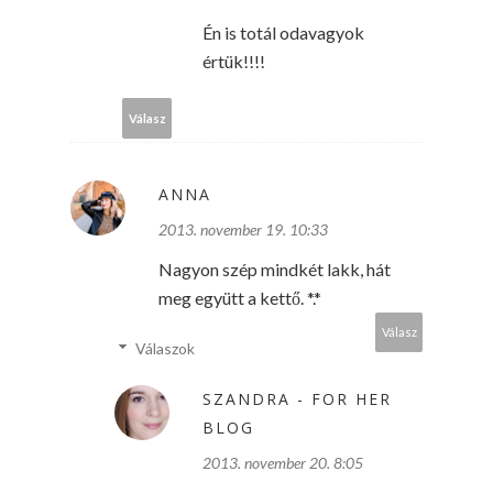
Én is totál odavagyok
értük!!!!
Válasz
ANNA
2013. november 19. 10:33
Nagyon szép mindkét lakk, hát
meg együtt a kettő. *.*
Válasz
Válaszok
SZANDRA - FOR HER
BLOG
2013. november 20. 8:05