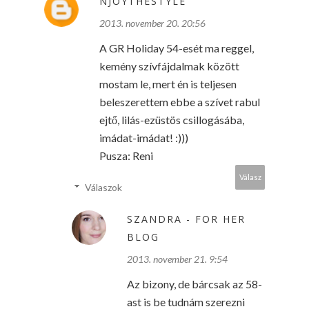
NJOYTHESTYLE
2013. november 20. 20:56
A GR Holiday 54-esét ma reggel,
kemény szívfájdalmak között
mostam le, mert én is teljesen
beleszerettem ebbe a szívet rabul
ejtő, lilás-ezüstös csillogásába,
imádat-imádat! :)))
Pusza: Reni
Válasz
Válaszok
SZANDRA - FOR HER
BLOG
2013. november 21. 9:54
Az bizony, de bárcsak az 58-
ast is be tudnám szerezni