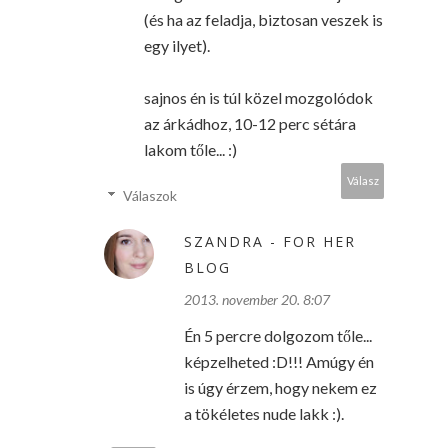
(és ha az feladja, biztosan veszek is
egy ilyet).
sajnos én is túl közel mozgolódok
az árkádhoz, 10-12 perc sétára
lakom tőle... :)
Válasz
Válaszok
SZANDRA - FOR HER
BLOG
2013. november 20. 8:07
Én 5 percre dolgozom tőle...
képzelheted :D!!! Amúgy én
is úgy érzem, hogy nekem ez
a tökéletes nude lakk :).