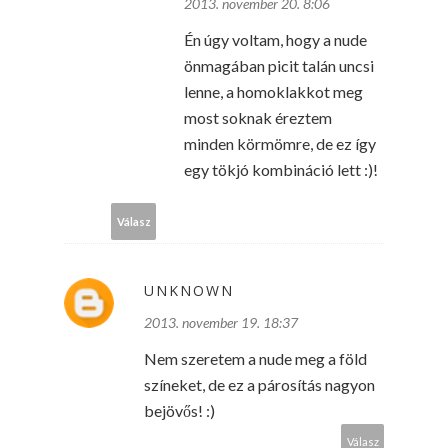
2013. november 20. 8:06
Én úgy voltam, hogy a nude
önmagában picit talán uncsi
lenne, a homoklakkot meg
most soknak éreztem
minden körmömre, de ez így
egy tökjó kombináció lett :)!
Válasz
UNKNOWN
2013. november 19. 18:37
Nem szeretem a nude meg a föld
színeket, de ez a párosítás nagyon
bejövős! :)
Válasz