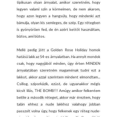
tipikusan olyan árnyalat, amikor szeretném, hogy
legyen valami szín a körmeimen, de nem akarom,
hogy azon legyen a hangsúly, hogy mindenki azt
bámulja, olyan kis semleges, de szép. Egy rétegben
is gyönyörűen fed, de én azért kettőt használtam,
biztos, ami biztos.
Mellé pedig jött a Golden Rose Holiday homok
hatású lakk az 54-es árnyalatban. Ha annyit mondok
csak, hogy nagyjából minden, úgy érten MINDEN
árnyalatában szeretném magaménak tudni ezt a
lakkot, akkor azzal szerintem mindent elmondtam...
Csillog, sziporkázik, ezüst, de ugyanakkor mégis
kicsit lilás, THE BOMB!!! Amúgy amikor felkentem
belőle a második réteget, akkor már éreztem, hogy
talán ehhez a nude lakkhoz valahogy jobban
passzolt volna úgy, hogy felkenek egy réteg nude-