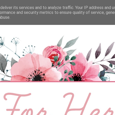
eliver its services and to analyze traffic. Your IP address and 
ÉLETMÓD
BABA
SZEMÉLYES
VIDEÓ
ormance and security metrics to ensure quality of service, gen
abuse.