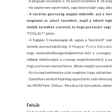
- A blogsale november 3. 18 órától november 8. 18 óráig
- Ha valami nem egyértelmű, vagy bizonytalan vagy, a
-
A vásárlás gyorsaság alapján működik: azé a ter
megvenni az adott terméket, majd a lehető legh
melyik terméket szeretné, és hogy postázást vagy 
"FOGLALT" jelzés.
- A foglalás 5 munkanapig áll, vagyis a "leütéstől" 
termék ára+postaköltség. A
Magyar Posta Díjszabá
hogy simán/elsőbbségivel/ajánlottan kéri a csomagot
vállalok felelősséget a csomag megérkezéséért), a pos
hogy pontosan mennyi lenne. Jibban megéri a postakölt
- Az összeg beérkezése után megírom, hogy várhatóan 
- Személyes átvétel kizárólag egyeztetés után lehets
tér, MOM Park- Déli pu.- Moszkva tér környékén, ebbe
Felsők
C&A röviujjú póló XS-esnek van írva, de S-es méret, kb.