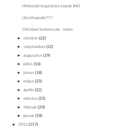
Hétkezdő inspirációs képek #40
Újra blogsale!!!!!
Októberi kedvencek - videó
október
(22)
►
szeptember
(22)
►
augusztus
(19)
►
július
(16)
►
június
(18)
►
május
(23)
►
április
(22)
►
március
(23)
►
február
(20)
►
január
(18)
►
2012
(157)
►