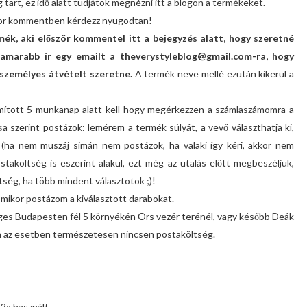
 tart, ez idő alatt tudjátok megnézni itt a blogon a termékeket.
kkor kommentben kérdezz nyugodtan!
mék, aki először kommentel itt a bejegyzés alatt, hogy szeretné
amarabb ír egy emailt a theverystyleblog@gmail.com-ra, hogy
személyes átvételt szeretne.
A termék neve mellé ezután kikerül a
számított 5 munkanap alatt kell hogy megérkezzen a számlaszámomra a
s
a szerint postázok: lemérem a termék súlyát, a vevő választhatja ki,
 (ha nem muszáj simán nem postázok, ha valaki így kéri, akkor nem
taköltség is eszerint alakul, ezt még az utalás előtt megbeszéljük,
ség, ha több mindent választotok ;)!
mikor postázom a kiválasztott darabokat.
éges Budapesten fél 5 környékén Örs vezér terénél, vagy később Deák
n az esetben természetesen nincsen postaköltség.
 2x használt