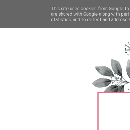
FŐOLDAL
This site uses cookies from Google to d
TERMÉKTESZTEK
BŐRÁPOLÁS
are shared with Google along with perf
statistics, and to detect and address 