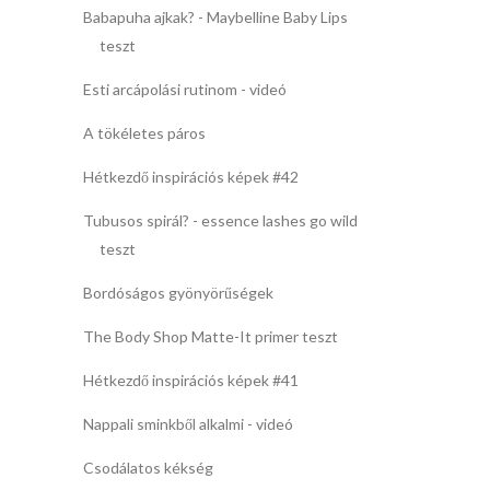
Babapuha ajkak? - Maybelline Baby Lips
teszt
Esti arcápolási rutinom - videó
A tökéletes páros
Hétkezdő inspirációs képek #42
Tubusos spirál? - essence lashes go wild
teszt
Bordóságos gyönyörűségek
The Body Shop Matte-It primer teszt
Hétkezdő inspirációs képek #41
Nappali sminkből alkalmi - videó
Csodálatos kékség