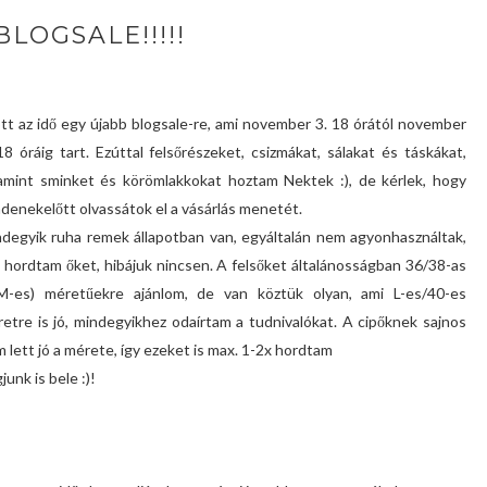
BLOGSALE!!!!!
ött az idő egy újabb blogsale-re, ami november 3. 18 órától november
18 óráig tart. Ezúttal felsőrészeket, csizmákat, sálakat és táskákat,
amint sminket és körömlakkokat hoztam Nektek :), de kérlek, hogy
denekelőtt olvassátok el a vásárlás menetét.
degyik ruha remek állapotban van, egyáltalán nem agyonhasználtak,
g hordtam őket, hibájuk nincsen. A felsőket általánosságban 36/38-as
/M-es) méretűekre ajánlom, de van köztük olyan, ami L-es/40-es
etre is jó, mindegyikhez odaírtam a tudnivalókat. A cipőknek sajnos
 lett jó a mérete, így ezeket is max. 1-2x hordtam
junk is bele :)!