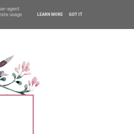
user-agent
erate usage
LEARN MORE
GOT IT