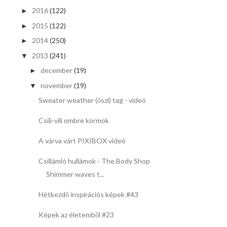
2016
(122)
►
2015
(122)
►
2014
(250)
►
2013
(241)
▼
december
(19)
►
november
(19)
▼
Sweater weather (őszi) tag - videó
Csili-vili ombre körmök
A várva várt PIXIBOX videó
Csillámló hullámok - The Body Shop
Shimmer waves t...
Hétkezdő inspirációs képek #43
Képek az életemből #23