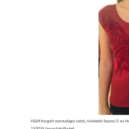
H&M horgolt mentafagyi színű, rövidebb fazonú S-es fel
1500 Ft (+postaköltség)