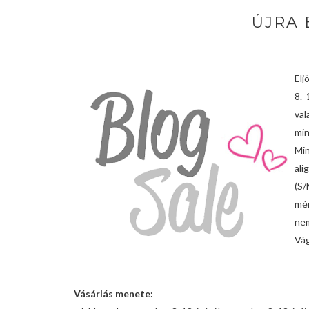
ÚJRA 
Elj
8. 
val
min
Min
ali
(S
mér
nem
Vág
Vásárlás menete: