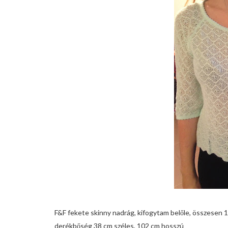
F&F fekete skinny nadrág, kifogytam belőle, összesen 1
derékbőség 38 cm széles, 102 cm hosszú